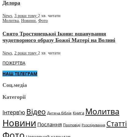
Делора
News
,
3 роки тому
2 хв.
читати
Молитва
,
Новини
,
Фото
Свято Тростянецької Ікони: вшанування
чудотворного образу Божої Матері на Волині
News
,
2 роки тому
2 хв.
читати
ПОЖЕРТВА
НАШ ТЕЛЕГРАМ
Соц.медіа
Категорії
Молитва
Відео
Інтерв'ю
Книга
Дитяча біблія
Новини
Статті
Послання
Проповіді
Розслідування
Фото
Церковний календар