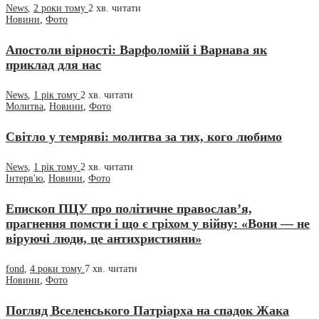
News
,
2 роки тому
2 хв.
читати
Новини
,
Фото
Апостоли вірності: Варфоломій і Варнава як
приклад для нас
News
,
1 рік тому
2 хв.
читати
Молитва
,
Новини
,
Фото
Світло у темряві: молитва за тих, кого любимо
News
,
1 рік тому
2 хв.
читати
Інтерв'ю
,
Новини
,
Фото
Епископ ПЦУ про політичне православ’я,
прагнення помсти і що є гріхом у війну: «Вони — не
віруючі люди, це антихристияни»
fond
,
4 роки тому
7 хв.
читати
Новини
,
Фото
Погляд Вселенського Патріарха на спадок Жака