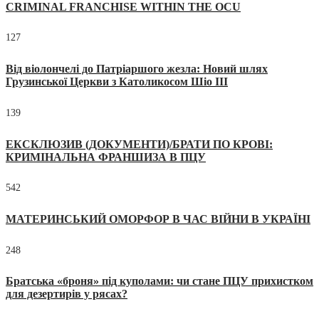
CRIMINAL FRANCHISE WITHIN THE OCU
127
Від віолончелі до Патріаршого жезла: Новий шлях
Грузинської Церкви з Католикосом Шіо III
139
ЕКСКЛЮЗИВ (ДОКУМЕНТИ)/БРАТИ ПО КРОВІ:
КРИМІНАЛЬНА ФРАНШИЗА В ПЦУ
542
МАТЕРИНСЬКИЙ ОМОРФОР В ЧАС ВІЙНИ В УКРАЇНІ
248
Братська «броня» під куполами: чи стане ПЦУ прихистком
для дезертирів у рясах?