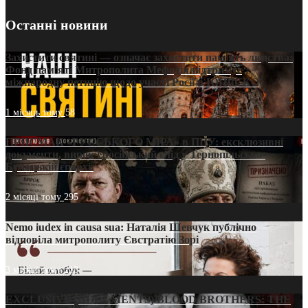
Останні новини
Захистити святині — означає захистити пам’ять людства:
Фонд пам’яті Митрополита Мефодія підтримує
міжнародну петицію щодо участі Росії в ЮНЕСКО
1 місяць тому
58
ПРИСМАК «РУССЬКОГО МІРА» в ПЦУ: ексклюзивні
документи, вирок і російський слід у Тернопільсько-
Бучацькій єпархії
2 місяці тому
295
Nemo iudex in causa sua: Наталія Шевчук публічно
відповіла митрополиту Євстратію Зорі
3 місяці тому
213
EXCLUSIVE (DOCUMENTS)/BLOOD BROTHERS: THE