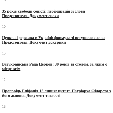
16
35 років свободи совісті: періодизація зі слова
Предстоятеля. Документ епохи
10
Церква і держава в Україні: формула зі вступного слова
Предстоятеля. Документ доктрини
13
Всеукраїнська Рада Церков: 30 років за столом, за яким є
місце всім
12
Проповідь Епіфанія 15 липня: цитата Патріарха Філарета з
його амвона. Документ тяглості
18