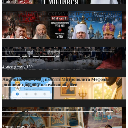
3 місяці тому
292
СВЯТІ УХИЛЯНТИ: СХЕМА, ЯК ПЕРЕТВОРИТИ ПЦУ
НА «ОФШОР» ДЛЯ ДЕЗЕРТИРА ІЗ МОСКОВСЬКОГО
ПАТРІАРХАТУ
3 місяці тому
654
«Кейс Тихона» у Тернополі: як Молитовний сніданок
оголив кризу довіри в ПЦУ
4 місяці тому
159
AngelicBot: як Фонд пам’яті Митрополита Мефодія
розвиває цифрову катехизацію дітей
5 днів тому
9
Світові лідери в Києві: богословський погляд на день
міжнародної солідарності
3 тижні тому
16