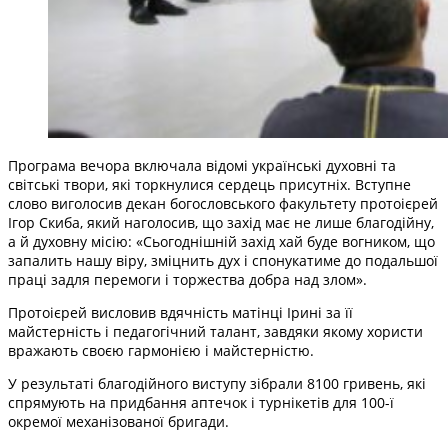
Програма вечора включала відомі українські духовні та
світські твори, які торкнулися сердець присутніх. Вступне
слово виголосив декан богословського факультету протоієрей
Ігор Скиба, який наголосив, що захід має не лише благодійну,
а й духовну місію: «Сьогоднішній захід хай буде вогником, що
запалить нашу віру, зміцнить дух і спонукатиме до подальшої
праці задля перемоги і торжества добра над злом».
Протоієрей висловив вдячність матінці Ірині за її
майстерність і педагогічний талант, завдяки якому хористи
вражають своєю гармонією і майстерністю.
У результаті благодійного виступу зібрали 8100 гривень, які
спрямують на придбання аптечок і турнікетів для 100-ї
окремої механізованої бригади.