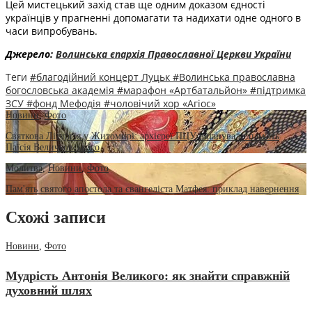
Цей мистецький захід став ще одним доказом єдності
українців у прагненні допомагати та надихати одне одного в
часи випробувань.
Джерело:
Волинська єпархія Православної Церкви України
Теги
#благодійний концерт Луцьк
#Волинська православна
богословська академія
#марафон «Артбатальйон»
#підтримка
ЗСУ
#фонд Мефодія
#чоловічий хор «Агіос»
Новини
,
Фото
Святкова Літургія у Житомирі: архієреї ПЦУ вшанували пам'ять
Паїсія Величковського
Молитва
,
Новини
,
Фото
Пам'ять святого апостола та євангеліста Матфея: приклад навернення
Схожі записи
Новини
,
Фото
Мудрість Антонія Великого: як знайти справжній
духовний шлях