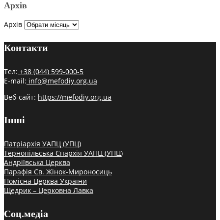
Архів
Архів
Контакти
Тел:
+38 (044) 599-000-5
E-mail:
info@mefodiy.org.ua
Веб-сайт:
https://mefodiy.org.ua
Інші
Патріархія УАПЦ (УПЦ)
Тернопільська Єпархія УАПЦ (УПЦ)
Андріївська Церква
Парафія Св. Жінок-Мироносиць
Помісна Церква України
Щедрик – Церковна Лавка
Соц.медіа