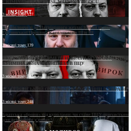
CRIMINAL FRANCHISE WITHIN THE OCU
3 місяці тому
127
Від віолончелі до Патріаршого жезла: Новий шлях
Грузинської Церкви з Католикосом Шіо III
3 місяці тому
139
ЕКСКЛЮЗИВ (ДОКУМЕНТИ)/БРАТИ ПО КРОВІ:
КРИМІНАЛЬНА ФРАНШИЗА В ПЦУ
3 місяці тому
542
МАТЕРИНСЬКИЙ ОМОРФОР В ЧАС ВІЙНИ В УКРАЇНІ
3 місяці тому
248
Братська «броня» під куполами: чи стане ПЦУ прихистком
для дезертирів у рясах?