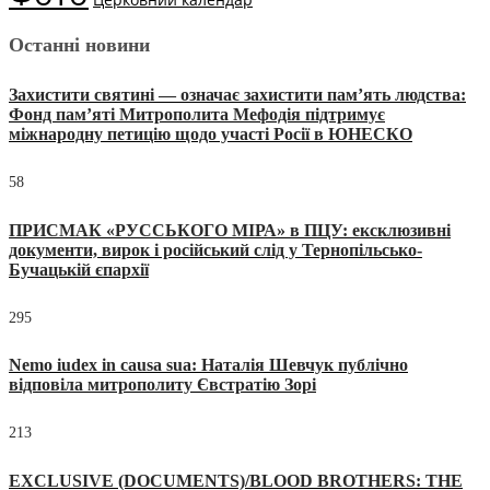
Останні новини
Захистити святині — означає захистити пам’ять людства:
Фонд пам’яті Митрополита Мефодія підтримує
міжнародну петицію щодо участі Росії в ЮНЕСКО
58
ПРИСМАК «РУССЬКОГО МІРА» в ПЦУ: ексклюзивні
документи, вирок і російський слід у Тернопільсько-
Бучацькій єпархії
295
Nemo iudex in causa sua: Наталія Шевчук публічно
відповіла митрополиту Євстратію Зорі
213
EXCLUSIVE (DOCUMENTS)/BLOOD BROTHERS: THE