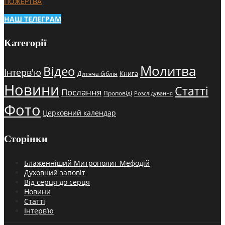
ПОЖЕРТВА
НАШ ТЕЛЕГРАМ
Категорії
Молитва
Відео
Інтерв'ю
Книга
Дитяча біблія
Новини
Статті
Послання
Проповіді
Розслідування
Фото
Церковний календар
Сторінки
Блаженніший Митрополит Мефодій
Духовний заповіт
Від серця до серця
Новини
Статті
Інтерв’ю