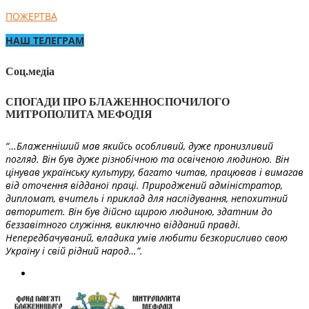
ПОЖЕРТВА
НАШ ТЕЛЕГРАМ
Соц.медіа
СПОГАДИ ПРО БЛАЖЕННОСПОЧИЛОГО
МИТРОПОЛИТА МЕФОДІЯ
“…Блаженніший мав якийсь особливий, дуже пронизливий
погляд. Він був дуже різнобічною та освіченою людиною. Він
цінував українську культуру, багато читав, працював і вимагав
від оточення відданої праці. Природжений адміністратор,
дипломат, вчитель і приклад для наслідування, непохитний
авторитет. Він був дійсно щирою людиною, здатним до
беззавітного служіння, виключно відданий правді.
Непередбачуваний, владика умів любити безкорисливо свою
Україну і свій рідний народ…”.