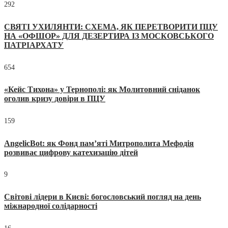
292
СВЯТІ УХИЛЯНТИ: СХЕМА, ЯК ПЕРЕТВОРИТИ ПЦУ
НА «ОФШОР» ДЛЯ ДЕЗЕРТИРА ІЗ МОСКОВСЬКОГО
ПАТРІАРХАТУ
654
«Кейс Тихона» у Тернополі: як Молитовний сніданок
оголив кризу довіри в ПЦУ
159
AngelicBot: як Фонд пам’яті Митрополита Мефодія
розвиває цифрову катехизацію дітей
9
Світові лідери в Києві: богословський погляд на день
міжнародної солідарності