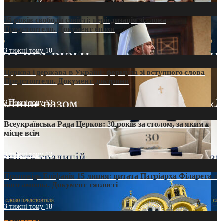
35 років свободи совісті: періодизація зі слова
Предстоятеля. Документ епохи
3 тижні тому
10
Церква і держава в Україні: формула зі вступного слова
Предстоятеля. Документ доктрини
3 тижні тому
13
Всеукраїнська Рада Церков: 30 років за столом, за яким є
місце всім
3 тижні тому
12
Проповідь Епіфанія 15 липня: цитата Патріарха Філарета з
його амвона. Документ тяглості
3 тижні тому
18