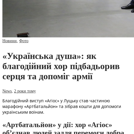
Новини
,
Фото
«Українська душа»: як
благодійний хор підбадьорив
серця та допоміг армії
News
,
2 роки тому
Благодійний виступ «Агіос» у Луцьку став частиною
марафону «Артбатальйон» та зібрав кошти для допомоги
українським воїнам.
«Артбатальйон» у дії: хор «Агіос»
об’єднав людей задля перемоги добра