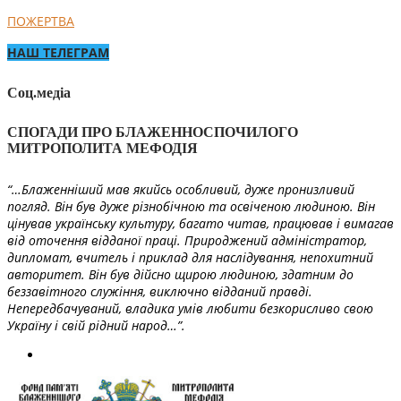
ПОЖЕРТВА
НАШ ТЕЛЕГРАМ
Соц.медіа
СПОГАДИ ПРО БЛАЖЕННОСПОЧИЛОГО
МИТРОПОЛИТА МЕФОДІЯ
“…Блаженніший мав якийсь особливий, дуже пронизливий
погляд. Він був дуже різнобічною та освіченою людиною. Він
цінував українську культуру, багато читав, працював і вимагав
від оточення відданої праці. Природжений адміністратор,
дипломат, вчитель і приклад для наслідування, непохитний
авторитет. Він був дійсно щирою людиною, здатним до
беззавітного служіння, виключно відданий правді.
Непередбачуваний, владика умів любити безкорисливо свою
Україну і свій рідний народ…”.