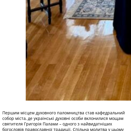
Першим місцем духовного паломництва став кафедральний
собор міста, де українські духовні особи вклонилися мощам
святителя Григорія Палами – одного з найвидатніших
богословів православної традиції. Спільна молитва у цьому