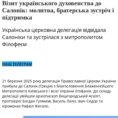
Візит українського духовенства до
Салонік: молитва, братерська зустріч і
підтримка
Українська церковна делегація відвідала
Салоніки та зустрілася з митрополитом
Філофеєм
НАШ ТЕЛЕГРАМ
21 березня 2025 року делегація Православної Церкви України
прибула до Салонік (Греція) з благословення Блаженнійшого
Митрополита Київського і всієї України Епіфанія. До складу
делегації увійшли архієпископ Вишгородський Агапіт,
протоієреї Богдан Гулямов, Василь Лило, Іван Сидор та
ієромонах Рафаїл Жигало.