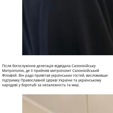
Після богослужіння делегація відвідала Салонікійську
Митрополію, де її прийняв митрополит Салонікійський
Філофей. Він радо привітав українських гостей, висловивши
підтримку Православній Церкві України та українському
народові у боротьбі за незалежність та мир.