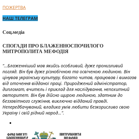
ПОЖЕРТВА
НАШ ТЕЛЕГРАМ
Соц.медіа
СПОГАДИ ПРО БЛАЖЕННОСПОЧИЛОГО
МИТРОПОЛИТА МЕФОДІЯ
“…Блаженніший мав якийсь особливий, дуже пронизливий
погляд. Він був дуже різнобічною та освіченою людиною. Він
цінував українську культуру, багато читав, працював і вимагав
від оточення відданої праці. Природжений адміністратор,
дипломат, вчитель і приклад для наслідування, непохитний
авторитет. Він був дійсно щирою людиною, здатним до
беззавітного служіння, виключно відданий правді.
Непередбачуваний, владика умів любити безкорисливо свою
Україну і свій рідний народ…”.