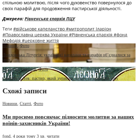
спільною молитвою, після чого духовенство повернулося до
своїх парафій для продовження пастирської діяльності.
Джерело:
Рівненська єпархія ПЦУ
Теги
#військове капеланство
#митрополит Іларіон
#Православна церква України
#Рівненська єпархія
#фонд
Мефодія
#церковне життя
Новини
,
Фото
Лондонська Літургія: українські капелани та парафія об’єдналися за
мир
Молитва
,
Новини
,
Фото
Святитель Лев: пастир, який зупинив Аттілу та захистив віру
Схожі записи
Новини
,
Статті
,
Фото
Ми просимо повсякчас підносити молитви за наших
воїнів-захисників України!
fond
,
4 роки тому
3 хв.
читати