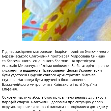
Під час засідання митрополит Іларіон привітав благочинного
Березнівського благочиння протоієрея Мирослава Синицю
та благочинного Гощанського благочиння протоієрея
Анатолія Мирончука з їхніми ювілеями. За багаторічне ревне
служіння та відданість Православній Церкві України вони
були удостоєні Орденів святого Архистратига Михаїла ІІ
ступеня. Нагороди були вручені з благословення
Блаженнійшого митрополита Київського і всієї України
Епіфанія.
Основну частину зборів було присвячено аналізу діяльності
парафій єпархії. Благочинні доповіли про ситуацію у своїх
округах, окреслили основні виклики та поділилися досвідом у