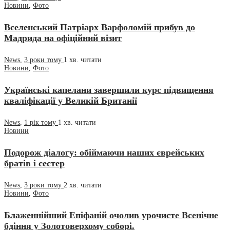
Новини
,
Фото
Вселенський Патріарх Варфоломій прибув до
Мадрида на офіційний візит
News
,
3 роки тому
1 хв.
читати
Новини
,
Фото
Українські капелани завершили курс підвищення
кваліфікації у Великій Британії
News
,
1 рік тому
1 хв.
читати
Новини
Подорож діалогу: обіймаючи наших єврейських
братів і сестер
News
,
3 роки тому
2 хв.
читати
Новини
,
Фото
Блаженнійший Епіфаній очолив урочисте Всенічне
бдіння у Золотоверхому соборі.