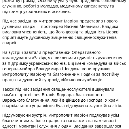
розвитку громад. Особливу увагу було приділено соціальному
служінню, роботі з молоддю, медичному капеланству та
підтримці українських військових.
Під час засідання митрополит Іларіон представив нового
духівника єпархії – протоієрея Василя Мельника. Владика
висловив упевненість, що його досвід та відданість Церкві
сприятимуть духовному зміцненню священнослужителів
єпархії.
На зустріч завітали представники Оперативного
командування «Захід», які висловили вдячність духовенству
за підтримку українських воїнів. Від імені командувача військ
генерал-майора Володимира Шведюка вони вручили
митрополиту Іларіону та благочинним Подяки за постійну
працю та духовний супровід військовослужбовців.
Також під час засідання священнослужителі вшанували
пам’ять протоієрея Віталія Боднара, благочинного
Вараського благочиння, який відійшов до Господа. У храмі
єпархіального управління була відслужена заупокійна літія.
Підсумовуючи зустріч, митрополит Іларіон подякував усім
благочинним за їхню працю та наголосив на важливості
єдності, молитви і служіння людям. Засідання завершилося