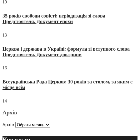
19
35 років свободи совісті: періодизація зі слова
Предстоятеля. Документ епохи
13
Церква і держава в Україні: формула зі вступного слова
Предстоятеля. Документ доктрини
16
Всеукраїнська Рада Церков: 30 років за столом, за яким є
місце всім
14
Архів
Архів
Контакти