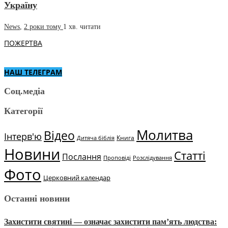
Україну
News
,
2 роки тому
1 хв.
читати
ПОЖЕРТВА
НАШ ТЕЛЕГРАМ
Соц.медіа
Категорії
Молитва
Відео
Інтерв'ю
Книга
Дитяча біблія
Новини
Статті
Послання
Проповіді
Розслідування
Фото
Церковний календар
Останні новини
Захистити святині — означає захистити пам’ять людства: