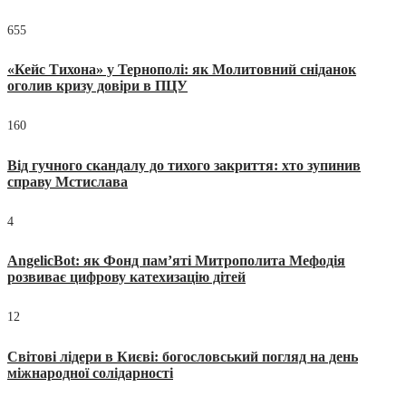
655
«Кейс Тихона» у Тернополі: як Молитовний сніданок
оголив кризу довіри в ПЦУ
160
Від гучного скандалу до тихого закриття: хто зупинив
справу Мстислава
4
AngelicBot: як Фонд пам’яті Митрополита Мефодія
розвиває цифрову катехизацію дітей
12
Світові лідери в Києві: богословський погляд на день
міжнародної солідарності