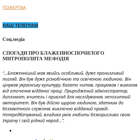
ПОЖЕРТВА
НАШ ТЕЛЕГРАМ
Соц.медіа
СПОГАДИ ПРО БЛАЖЕННОСПОЧИЛОГО
МИТРОПОЛИТА МЕФОДІЯ
“…Блаженніший мав якийсь особливий, дуже пронизливий
погляд. Він був дуже різнобічною та освіченою людиною. Він
цінував українську культуру, багато читав, працював і вимагав
від оточення відданої праці. Природжений адміністратор,
дипломат, вчитель і приклад для наслідування, непохитний
авторитет. Він був дійсно щирою людиною, здатним до
беззавітного служіння, виключно відданий правді.
Непередбачуваний, владика умів любити безкорисливо свою
Україну і свій рідний народ…”.