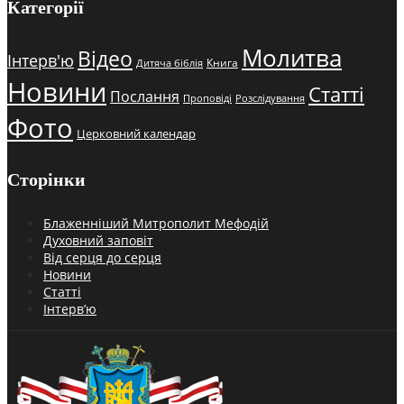
Категорії
Молитва
Відео
Інтерв'ю
Книга
Дитяча біблія
Новини
Статті
Послання
Проповіді
Розслідування
Фото
Церковний календар
Сторінки
Блаженніший Митрополит Мефодій
Духовний заповіт
Від серця до серця
Новини
Статті
Інтерв’ю