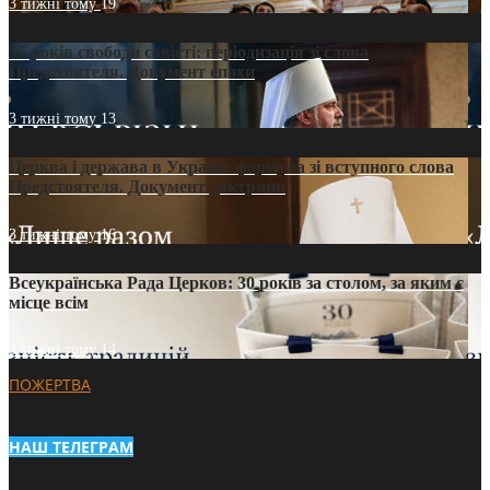
3 тижні тому
19
35 років свободи совісті: періодизація зі слова
Предстоятеля. Документ епохи
3 тижні тому
13
Церква і держава в Україні: формула зі вступного слова
Предстоятеля. Документ доктрини
3 тижні тому
16
Всеукраїнська Рада Церков: 30 років за столом, за яким є
місце всім
3 тижні тому
14
ПОЖЕРТВА
НАШ ТЕЛЕГРАМ