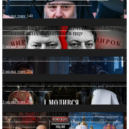
Грузинської Церкви з Католикосом Шіо III
3 місяці тому
140
ЕКСКЛЮЗИВ (ДОКУМЕНТИ)/БРАТИ ПО КРОВІ:
КРИМІНАЛЬНА ФРАНШИЗА В ПЦУ
3 місяці тому
544
МАТЕРИНСЬКИЙ ОМОРФОР В ЧАС ВІЙНИ В УКРАЇНІ
3 місяці тому
251
Братська «броня» під куполами: чи стане ПЦУ прихистком
для дезертирів у рясах?
3 місяці тому
294
СВЯТІ УХИЛЯНТИ: СХЕМА, ЯК ПЕРЕТВОРИТИ ПЦУ
НА «ОФШОР» ДЛЯ ДЕЗЕРТИРА ІЗ МОСКОВСЬКОГО
ПАТРІАРХАТУ