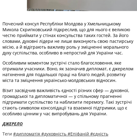
Почесний консул Республіки Молдова у Хмельницькому
Микола Скрипковський підкреслив, що для нього є великою
честю приймати у стінах консульства таких гостей. За його
словами, духовні лідери не лише виконують свою пастирську
місію, а й відіграють важливу роль у зміцненні морального
духу суспільства, особливо в непростий для України час.
Особливим моментом зустрічі стало благословення, яке
отримали учасники. Воно, як зазначив дипломат, є джерелом
натхнення для подальшої праці на благо людей, розвитку
міста та зміцнення українсько-молдовських відносин.
Візит засвідчив важливість єдності різних сфер — духовної,
громадської та дипломатичної — у спільному прагненні
підтримати суспільство та наблизити перемогу. Такі зустрічі
стають символом консолідації та взаємної підтримки, що є
особливо цінним у час випробувань для України.
ДЖЕРЕЛО
Теги
#дипломатія
#духовність
#Епіфаній
#єдність