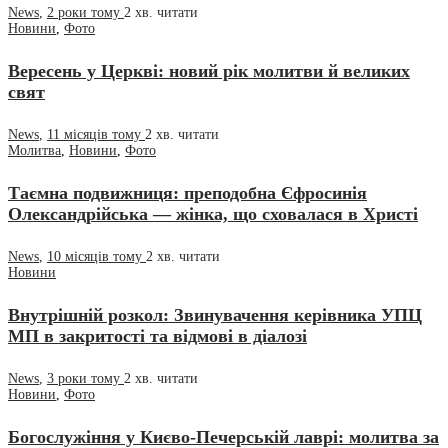
News
,
2 роки тому
2 хв.
читати
Новини
,
Фото
Вересень у Церкві: новий рік молитви й великих
свят
News
,
11 місяців тому
2 хв.
читати
Молитва
,
Новини
,
Фото
Таємна подвижниця: преподобна Єфросинія
Олександрійська — жінка, що сховалася в Христі
News
,
10 місяців тому
2 хв.
читати
Новини
Внутрішній розкол: Звинувачення керівника УПЦ
МП в закритості та відмові в діалозі
News
,
3 роки тому
2 хв.
читати
Новини
,
Фото
Богослужіння у Києво-Печерській лаврі: молитва за