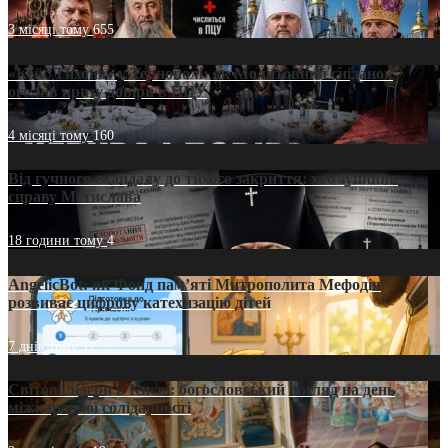
3 місяці тому
655
«Кейс Тихона» у Тернополі: як Молитовний сніданок
оголив кризу довіри в ПЦУ
4 місяці тому
160
Від гучного скандалу до тихого закриття: хто зупинив
справу Мстислава
18 години тому
4
AngelicBot: як Фонд пам’яті Митрополита Мефодія
розвиває цифрову катехизацію дітей
7 днів тому
12
Світові лідери в Києві: богословський погляд на день
міжнародної солідарності