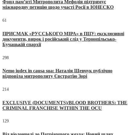
Фонд пам’яті Митрополита Мефодія підтримує
міжнародну петицію щодо участі Росії в ЮНЕСКО
61
ПРИСМАК «РУССЬКОГО МІРА» в ПЦУ: ексклюзивні
документи, вирок і російський слід у Тернопільсько-
Бучацькій єпархії
298
Nemo iudex in causa sua: Наталія Шевчук публічно
відповіла митрополиту Євстратію Зорі
214
EXCLUSIVE (DOCUMENTS)/BLOOD BROTHERS: THE
CRIMINAL FRANCHISE WITHIN THE OCU
129
Від віолончелі до Патріаршого жезла: Новий шлях