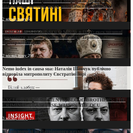
Фонд пам’яті Митрополита Мефодія підтримує
міжнародну петицію щодо участі Росії в ЮНЕСКО
2 місяці тому
61
ПРИСМАК «РУССЬКОГО МІРА» в ПЦУ: ексклюзивні
документи, вирок і російський слід у Тернопільсько-
Бучацькій єпархії
2 місяці тому
298
Nemo iudex in causa sua: Наталія Шевчук публічно
відповіла митрополиту Євстратію Зорі
3 місяці тому
214
EXCLUSIVE (DOCUMENTS)/BLOOD BROTHERS: THE
CRIMINAL FRANCHISE WITHIN THE OCU
3 місяці тому
129
Від віолончелі до Патріаршого жезла: Новий шлях