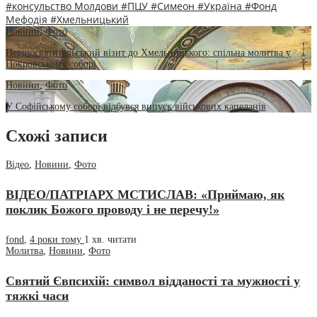
#консульство Молдови
#ПЦУ
#Симеон
#Україна
#Фонд
Мефодія
#Хмельницький
Новини
,
Фото
Першосвятительський візит до Хмельницького: спільна молитва у
Покровському соборі
Новини
,
Фото
У Софійському соборі відбувся випуск військових капеланів
Схожі записи
Відео
,
Новини
,
Фото
ВІДЕО/ПАТРІАРХ МСТИСЛАВ: «Приймаю, як
поклик Божого проводу і не перечу!»
fond
,
4 роки тому
1 хв.
читати
Молитва
,
Новини
,
Фото
Святий Євпсихій: символ відданості та мужності у
тяжкі часи