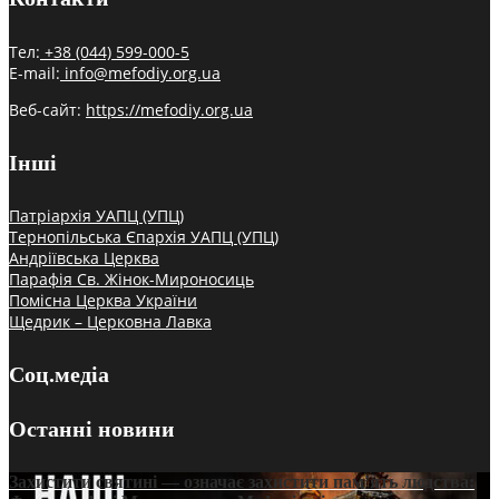
Тел:
+38 (044) 599-000-5
E-mail:
info@mefodiy.org.ua
Веб-сайт:
https://mefodiy.org.ua
Інші
Патріархія УАПЦ (УПЦ)
Тернопільська Єпархія УАПЦ (УПЦ)
Андріївська Церква
Парафія Св. Жінок-Мироносиць
Помісна Церква України
Щедрик – Церковна Лавка
Соц.медіа
Останні новини
Захистити святині — означає захистити пам’ять людства: