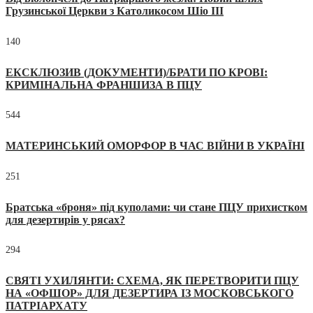
Грузинської Церкви з Католикосом Шіо III
140
ЕКСКЛЮЗИВ (ДОКУМЕНТИ)/БРАТИ ПО КРОВІ:
КРИМІНАЛЬНА ФРАНШИЗА В ПЦУ
544
МАТЕРИНСЬКИЙ ОМОРФОР В ЧАС ВІЙНИ В УКРАЇНІ
251
Братська «броня» під куполами: чи стане ПЦУ прихистком
для дезертирів у рясах?
294
СВЯТІ УХИЛЯНТИ: СХЕМА, ЯК ПЕРЕТВОРИТИ ПЦУ
НА «ОФШОР» ДЛЯ ДЕЗЕРТИРА ІЗ МОСКОВСЬКОГО
ПАТРІАРХАТУ