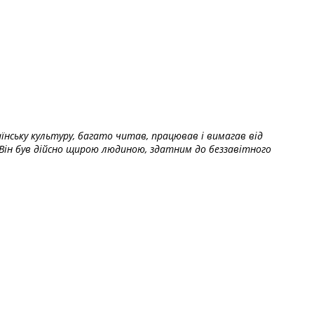
їнську культуру, багато читав, працював і вимагав від
Він був дійсно щирою людиною, здатним до беззавітного