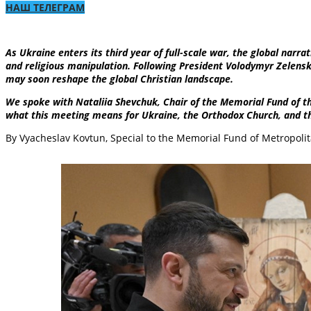
НАШ ТЕЛЕГРАМ
As Ukraine enters its third year of full-scale war, the global narr
and religious manipulation. Following President Volodymyr Zelensk
may soon reshape the global Christian landscape.
We spoke with Nataliia Shevchuk, Chair of the Memorial Fund of t
what this meeting means for Ukraine, the Orthodox Church, and t
By Vyacheslav Kovtun, Special to the Memorial Fund of Metropol