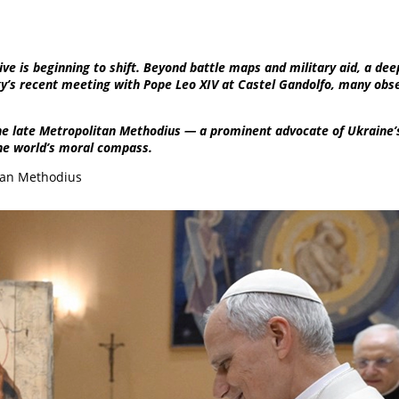
ative is beginning to shift. Beyond battle maps and military aid, a d
y’s recent meeting with Pope Leo XIV at Castel Gandolfo, many obse
he late Metropolitan Methodius — a prominent advocate of Ukraine’s
he world’s moral compass.
itan Methodius