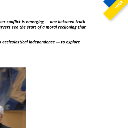
WAR
eeper conflict is emerging — one between truth
rvers see the start of a moral reckoning that
 ecclesiastical independence — to explore