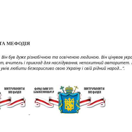
ТА МЕФОДІЯ
Він був дуже різнобічною та освіченою людиною. Він цінував укра
т, вчитель і приклад для наслідування, непохитний авторитет. 
умів любити безкорисливо свою Україну і свій рідний народ…”.