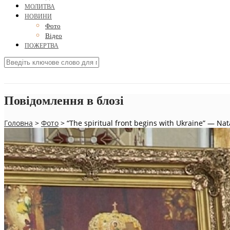
МОЛИТВА
НОВИНИ
Фото
Відео
ПОЖЕРТВА
Повідомлення в блозі
Головна
>
Фото
>
“The spiritual front begins with Ukraine” — Na