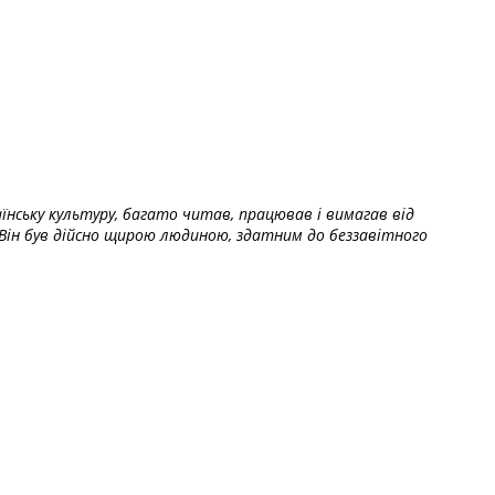
їнську культуру, багато читав, працював і вимагав від
Він був дійсно щирою людиною, здатним до беззавітного