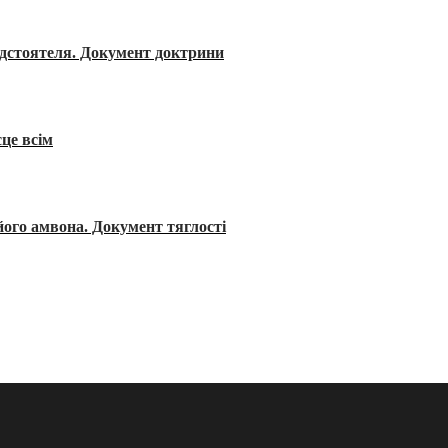
редстоятеля. Документ доктрини
сце всім
його амвона. Документ тяглості