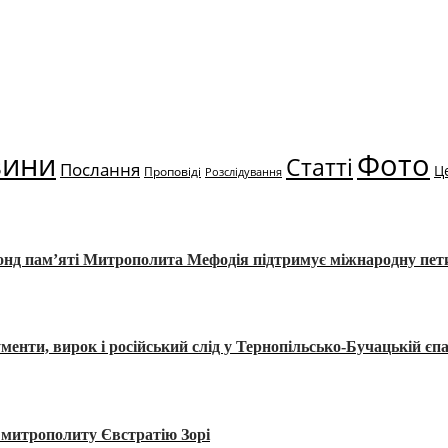
вини
Фото
Статті
Послання
Ц
Проповіді
Розслідування
Фонд пам’яті Митрополита Мефодія підтримує міжнародну пе
, вирок і російський слід у Тернопільсько-Бучацькій єпа
а митрополиту Євстратію Зорі