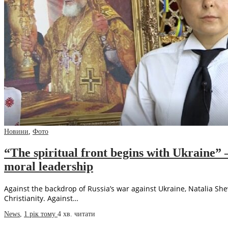
Новини
,
Фото
“The spiritual front begins with Ukraine
moral leadership
Against the backdrop of Russia’s war against Ukraine, Natalia Shev
Christianity. Against…
News
,
1 рік тому
4 хв.
читати