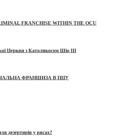
IMINAL FRANCHISE WITHIN THE OCU
кої Церкви з Католикосом Шіо III
ІНАЛЬНА ФРАНШИЗА В ПЦУ
ля дезертирів у рясах?