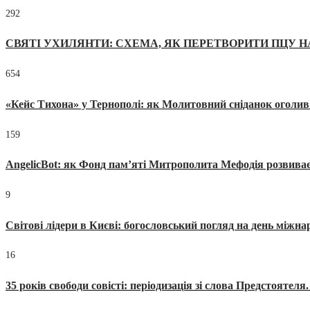
292
СВЯТІ УХИЛЯНТИ: СХЕМА, ЯК ПЕРЕТВОРИТИ ПЦУ Н
654
«Кейс Тихона» у Тернополі: як Молитовний сніданок оголив
159
AngelicBot: як Фонд пам’яті Митрополита Мефодія розвиває
9
Світові лідери в Києві: богословський погляд на день міжнар
16
35 років свободи совісті: періодизація зі слова Предстоятел