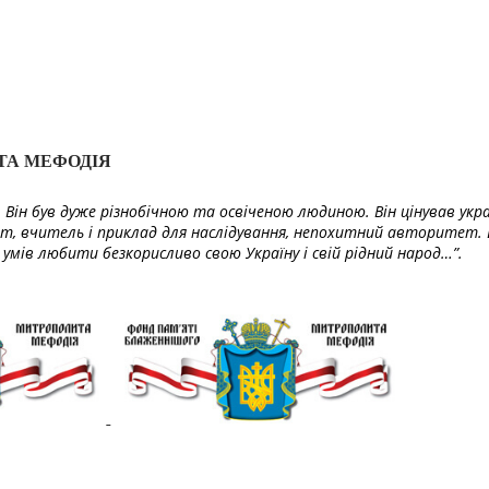
ТА МЕФОДІЯ
Він був дуже різнобічною та освіченою людиною. Він цінував укра
т, вчитель і приклад для наслідування, непохитний авторитет. 
умів любити безкорисливо свою Україну і свій рідний народ…”.