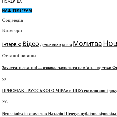
ПОЖЕРТВА
НАШ ТЕЛЕГРАМ
Соц.медіа
Категорії
Но
Молитва
Відео
Інтерв'ю
Книга
Дитяча біблія
Останні новини
Захистити святині — означає захистити пам’ять людства: 
59
ПРИСМАК «РУССЬКОГО МІРА» в ПЦУ: ексклюзивні документи
295
Nemo iudex in causa sua: Наталія Шевчук публічно відповіл