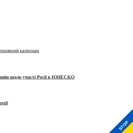
ерковний календар
тицію щодо участі Росії в ЮНЕСКО
рхії
STOP