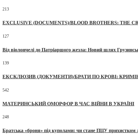
213
EXCLUSIVE (DOCUMENTS)/BLOOD BROTHERS: THE CR
127
Від віолончелі до Патріаршого жезла: Новий шлях Грузинсь
139
ЕКСКЛЮЗИВ (ДОКУМЕНТИ)/БРАТИ ПО КРОВІ: КРИМ
542
МАТЕРИНСЬКИЙ ОМОРФОР В ЧАС ВІЙНИ В УКРАЇНІ
248
Братська «броня» під куполами: чи стане ПЦУ прихистком д