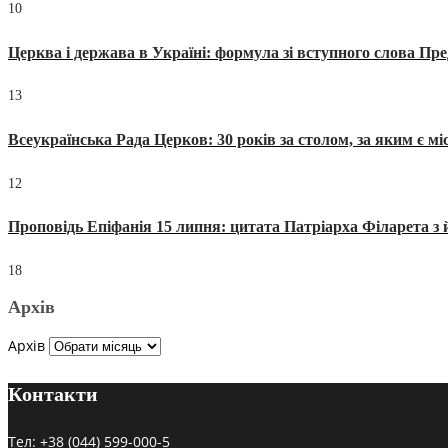
10
Церква і держава в Україні: формула зі вступного слова П
13
Всеукраїнська Рада Церков: 30 років за столом, за яким є мі
12
Проповідь Епіфанія 15 липня: цитата Патріарха Філарета з 
18
Архів
Архів
Контакти
Тел:
+38 (044) 599-000-5