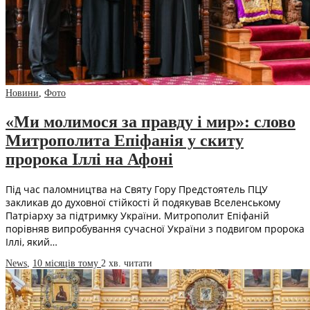
Новини
,
Фото
«Ми молимося за правду і мир»: слово
Митрополита Епіфанія у скиту
пророка Іллі на Афоні
Під час паломництва на Святу Гору Предстоятель ПЦУ
закликав до духовної стійкості й подякував Вселенському
Патріарху за підтримку України. Митрополит Епіфаній
порівняв випробування сучасної України з подвигом пророка
Іллі, який…
News
,
10 місяців тому
2 хв.
читати