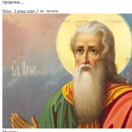
пророка,…
News
,
3 роки тому
2 хв.
читати
Молитва