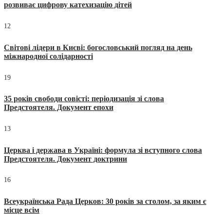
розвиває цифрову катехизацію дітей
12
Світові лідери в Києві: богословський погляд на день
міжнародної солідарності
19
35 років свободи совісті: періодизація зі слова
Предстоятеля. Документ епохи
13
Церква і держава в Україні: формула зі вступного слова
Предстоятеля. Документ доктрини
16
Всеукраїнська Рада Церков: 30 років за столом, за яким є
місце всім