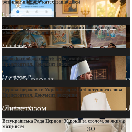
розвиває цифрову катехизацію дітей
7 днів тому
12
Світові лідери в Києві: богословський погляд на день
міжнародної солідарності
3 тижні тому
19
35 років свободи совісті: періодизація зі слова
Предстоятеля. Документ епохи
3 тижні тому
13
Церква і держава в Україні: формула зі вступного слова
Предстоятеля. Документ доктрини
3 тижні тому
16
Всеукраїнська Рада Церков: 30 років за столом, за яким є
місце всім