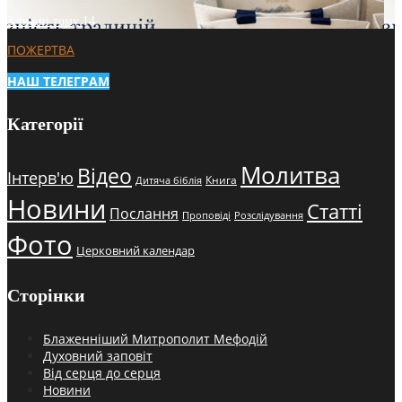
3 тижні тому
14
ПОЖЕРТВА
НАШ ТЕЛЕГРАМ
Категорії
Молитва
Відео
Інтерв'ю
Книга
Дитяча біблія
Новини
Статті
Послання
Проповіді
Розслідування
Фото
Церковний календар
Сторінки
Блаженніший Митрополит Мефодій
Духовний заповіт
Від серця до серця
Новини