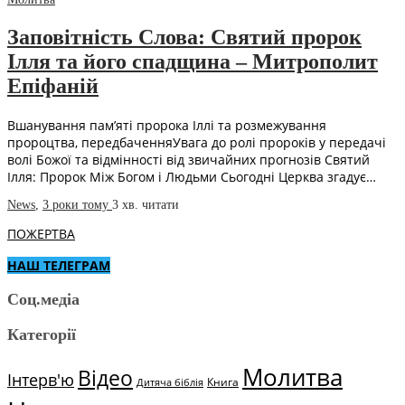
Заповітність Слова: Святий пророк
Ілля та його спадщина – Митрополит
Епіфаній
Вшанування пам’яті пророка Іллі та розмежування
пророцтва, передбаченняУвага до ролі пророків у передачі
волі Божої та відмінності від звичайних прогнозів Святий
Ілля: Пророк Між Богом і Людьми Сьогодні Церква згадує…
News
,
3 роки тому
3 хв.
читати
ПОЖЕРТВА
НАШ ТЕЛЕГРАМ
Соц.медіа
Категорії
Молитва
Відео
Інтерв'ю
Книга
Дитяча біблія