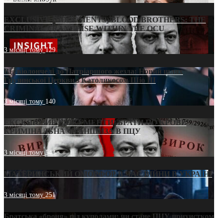
EXCLUSIVE (DOCUMENTS)/BLOOD BROTHERS: THE
CRIMINAL FRANCHISE WITHIN THE OCU
3 місяці тому
129
Від віолончелі до Патріаршого жезла: Новий шлях
Грузинської Церкви з Католикосом Шіо III
3 місяці тому
140
ЕКСКЛЮЗИВ (ДОКУМЕНТИ)/БРАТИ ПО КРОВІ:
КРИМІНАЛЬНА ФРАНШИЗА В ПЦУ
3 місяці тому
543
МАТЕРИНСЬКИЙ ОМОРФОР В ЧАС ВІЙНИ В УКРАЇНІ
3 місяці тому
251
Братська «броня» під куполами: чи стане ПЦУ прихистком