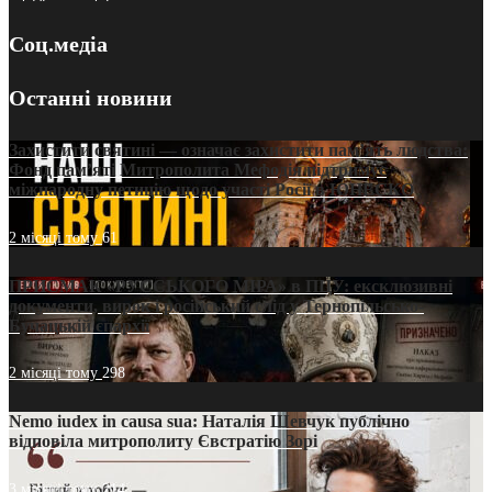
Соц.медіа
Останні новини
Захистити святині — означає захистити пам’ять людства:
Фонд пам’яті Митрополита Мефодія підтримує
міжнародну петицію щодо участі Росії в ЮНЕСКО
2 місяці тому
61
ПРИСМАК «РУССЬКОГО МІРА» в ПЦУ: ексклюзивні
документи, вирок і російський слід у Тернопільсько-
Бучацькій єпархії
2 місяці тому
298
Nemo iudex in causa sua: Наталія Шевчук публічно
відповіла митрополиту Євстратію Зорі
3 місяці тому
214