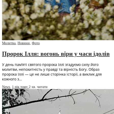
Молитва
,
Новини
,
Фото
Пророк Ілля: вогонь віри у часи ідолів
У день пам’яті святого пророка Іллі згадуємо силу його
молитви, непохитність у правді та вірність Богу. Образ
пророка Іллі — це не лише сторінка історії, а виклик для
кожного з…
News
,
1 рік тому
2 хв.
читати