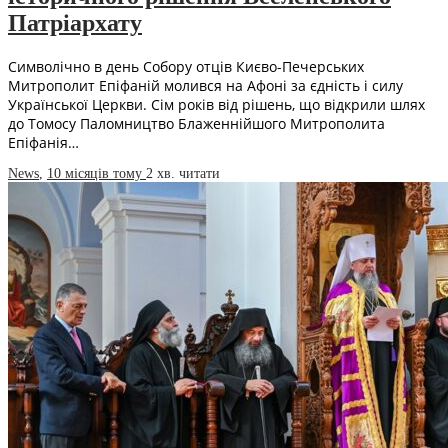
Патріархату
Символічно в день Собору отців Києво-Печерських
Митрополит Епіфаній молився на Афоні за єдність і силу
Української Церкви. Сім років від рішень, що відкрили шлях
до Томосу Паломництво Блаженнійшого Митрополита
Епіфанія…
News
,
10 місяців тому
2 хв.
читати