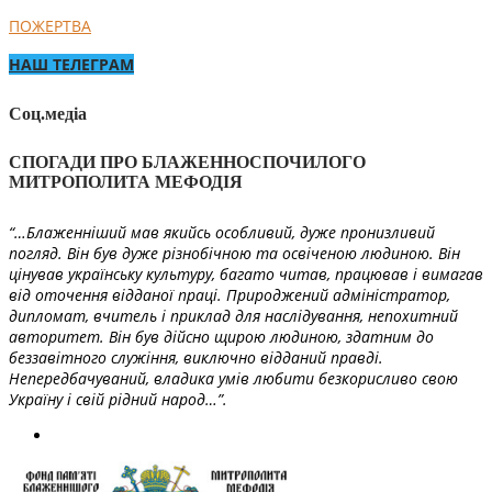
ПОЖЕРТВА
НАШ ТЕЛЕГРАМ
Соц.медіа
СПОГАДИ ПРО БЛАЖЕННОСПОЧИЛОГО
МИТРОПОЛИТА МЕФОДІЯ
“…Блаженніший мав якийсь особливий, дуже пронизливий
погляд. Він був дуже різнобічною та освіченою людиною. Він
цінував українську культуру, багато читав, працював і вимагав
від оточення відданої праці. Природжений адміністратор,
дипломат, вчитель і приклад для наслідування, непохитний
авторитет. Він був дійсно щирою людиною, здатним до
беззавітного служіння, виключно відданий правді.
Непередбачуваний, владика умів любити безкорисливо свою
Україну і свій рідний народ…”.