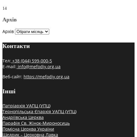
14
Архів
Архів
Контакти
Тел:
+38 (044) 599-000-5
E-mail:
info@mefodiy.org.ua
Веб-сайт:
https://mefodiy.org.ua
Інші
Патріархія УАПЦ (УПЦ)
Тернопільська Єпархія УАПЦ (УПЦ)
Андріївська Церква
Парафія Св. Жінок-Мироносиць
Помісна Церква України
Щедрик – Церковна Лавка