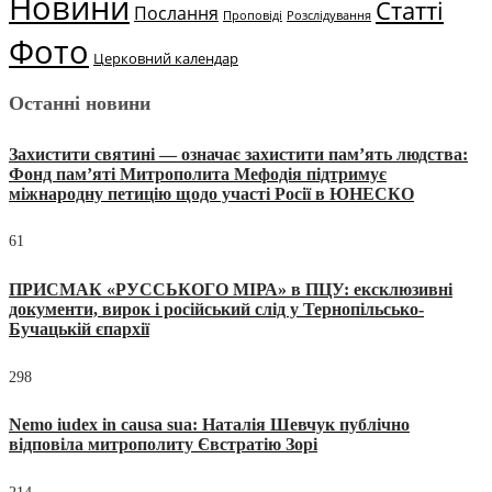
Новини
Статті
Послання
Проповіді
Розслідування
Фото
Церковний календар
Останні новини
Захистити святині — означає захистити пам’ять людства:
Фонд пам’яті Митрополита Мефодія підтримує
міжнародну петицію щодо участі Росії в ЮНЕСКО
61
ПРИСМАК «РУССЬКОГО МІРА» в ПЦУ: ексклюзивні
документи, вирок і російський слід у Тернопільсько-
Бучацькій єпархії
298
Nemo iudex in causa sua: Наталія Шевчук публічно
відповіла митрополиту Євстратію Зорі