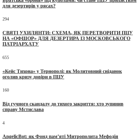
Братська «броня» під куполами: чи стане ПЦУ прихистком
для дезертирів у рясах?
294
СВЯТІ УХИЛЯНТИ: СХЕМА, ЯК ПЕРЕТВОРИТИ ПЦУ
НА «ОФШОР» ДЛЯ ДЕЗЕРТИРА ІЗ МОСКОВСЬКОГО
ПАТРІАРХАТУ
655
«Кейс Тихона» у Тернополі: як Молитовний сніданок
оголив кризу довіри в ПЦУ
160
Від гучного скандалу до тихого закриття: хто зупинив
справу Мстислава
4
AngelicBot: як Фонд пам’яті Митрополита Мефодія