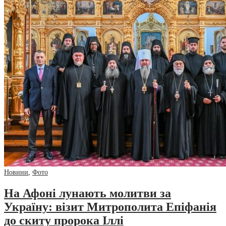
Новини
,
Фото
На Афоні лунають молитви за
Україну: візит Митрополита Епіфанія
до скиту пророка Іллі