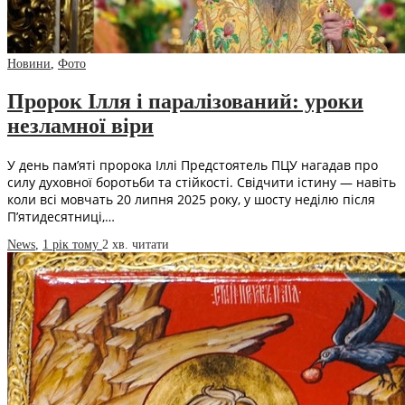
Новини
,
Фото
Пророк Ілля і паралізований: уроки
незламної віри
У день пам’яті пророка Іллі Предстоятель ПЦУ нагадав про
силу духовної боротьби та стійкості. Свідчити істину — навіть
коли всі мовчать 20 липня 2025 року, у шосту неділю після
П’ятидесятниці,…
News
,
1 рік тому
2 хв.
читати