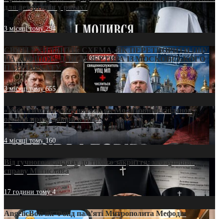
для дезертирів у рясах?
3 місяці тому
294
СВЯТІ УХИЛЯНТИ: СХЕМА, ЯК ПЕРЕТВОРИТИ ПЦУ
НА «ОФШОР» ДЛЯ ДЕЗЕРТИРА ІЗ МОСКОВСЬКОГО
ПАТРІАРХАТУ
3 місяці тому
655
«Кейс Тихона» у Тернополі: як Молитовний сніданок
оголив кризу довіри в ПЦУ
4 місяці тому
160
Від гучного скандалу до тихого закриття: хто зупинив
справу Мстислава
17 години тому
4
AngelicBot: як Фонд пам’яті Митрополита Мефодія