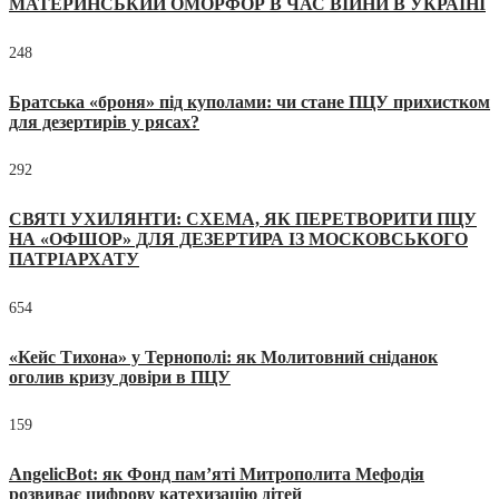
МАТЕРИНСЬКИЙ ОМОРФОР В ЧАС ВІЙНИ В УКРАЇНІ
248
Братська «броня» під куполами: чи стане ПЦУ прихистком
для дезертирів у рясах?
292
СВЯТІ УХИЛЯНТИ: СХЕМА, ЯК ПЕРЕТВОРИТИ ПЦУ
НА «ОФШОР» ДЛЯ ДЕЗЕРТИРА ІЗ МОСКОВСЬКОГО
ПАТРІАРХАТУ
654
«Кейс Тихона» у Тернополі: як Молитовний сніданок
оголив кризу довіри в ПЦУ
159
AngelicBot: як Фонд пам’яті Митрополита Мефодія
розвиває цифрову катехизацію дітей