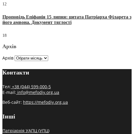
12
Проповідь Епіфанія 15 липня: цитата Патріарха Філарета з
його амвона. Документ тяглості
18
Архів
Архів
Контакти
Тел:
+38 (044) 599-000-5
E-mail:
info@mefodiy.org.ua
Веб-сайт:
https://mefodiy.org.ua
Інші
Патріархія УАПЦ (УПЦ)