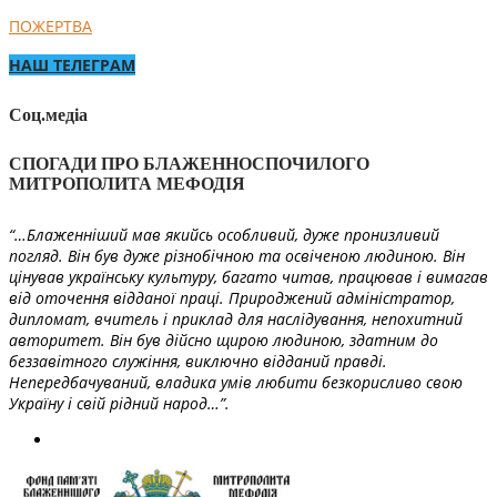
ПОЖЕРТВА
НАШ ТЕЛЕГРАМ
Соц.медіа
СПОГАДИ ПРО БЛАЖЕННОСПОЧИЛОГО
МИТРОПОЛИТА МЕФОДІЯ
“…Блаженніший мав якийсь особливий, дуже пронизливий
погляд. Він був дуже різнобічною та освіченою людиною. Він
цінував українську культуру, багато читав, працював і вимагав
від оточення відданої праці. Природжений адміністратор,
дипломат, вчитель і приклад для наслідування, непохитний
авторитет. Він був дійсно щирою людиною, здатним до
беззавітного служіння, виключно відданий правді.
Непередбачуваний, владика умів любити безкорисливо свою
Україну і свій рідний народ…”.