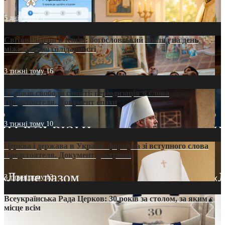
5 днів тому
9
Світові лідери в Києві: богословський погляд на день
міжнародної солідарності
3 тижні тому
16
35 років свободи совісті: періодизація зі слова
Предстоятеля. Документ епохи
3 тижні тому
10
Церква і держава в Україні: формула зі вступного слова
Предстоятеля. Документ доктрини
3 тижні тому
13
Всеукраїнська Рада Церков: 30 років за столом, за яким є
місце всім