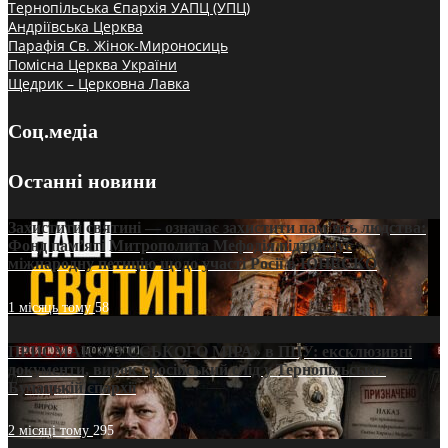
Тернопільська Єпархія УАПЦ (УПЦ)
Андріївська Церква
Парафія Св. Жінок-Мироносиць
Помісна Церква України
Щедрик – Церковна Лавка
Соц.медіа
Останні новини
Захистити святині — означає захистити пам’ять людства:
Фонд пам’яті Митрополита Мефодія підтримує
міжнародну петицію щодо участі Росії в ЮНЕСКО
1 місяць тому
58
ПРИСМАК «РУССЬКОГО МІРА» в ПЦУ: ексклюзивні
документи, вирок і російський слід у Тернопільсько-
Бучацькій єпархії
2 місяці тому
295