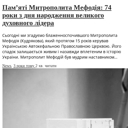
Пам’яті Митрополита Мефодія: 74
роки з дня народження великого
духовного лідера
Сьогодні ми згадуємо блаженноспочившого Митрополита
Мефодія (Кудрякова), який протягом 15 років керував
Українською Автокефальною Православною Церквою. Його
спадок залишається живим і назавжди вплетеним в історію
України. Митрополит Мефодій був мудрим наставником…
News
,
3 роки тому
2 хв.
читати