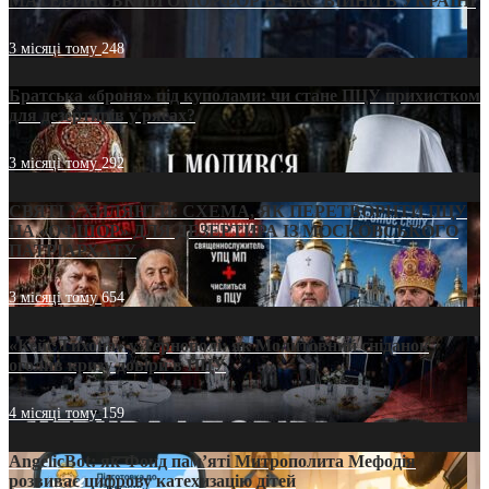
МАТЕРИНСЬКИЙ ОМОРФОР В ЧАС ВІЙНИ В УКРАЇНІ
3 місяці тому
248
Братська «броня» під куполами: чи стане ПЦУ прихистком
для дезертирів у рясах?
3 місяці тому
292
СВЯТІ УХИЛЯНТИ: СХЕМА, ЯК ПЕРЕТВОРИТИ ПЦУ
НА «ОФШОР» ДЛЯ ДЕЗЕРТИРА ІЗ МОСКОВСЬКОГО
ПАТРІАРХАТУ
3 місяці тому
654
«Кейс Тихона» у Тернополі: як Молитовний сніданок
оголив кризу довіри в ПЦУ
4 місяці тому
159
AngelicBot: як Фонд пам’яті Митрополита Мефодія
розвиває цифрову катехизацію дітей