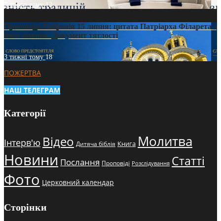
3 тижні тому
12
Проповідь Епіфанія 15 липня: цитата Патріарха Філарета з
його амвона. Документ тяглості
3 тижні тому
18
ПОЖЕРТВА
НАШ ТЕЛЕГРАМ
Категорії
Молитва
Відео
Інтерв'ю
Книга
Дитяча біблія
Новини
Статті
Послання
Проповіді
Розслідування
Фото
Церковний календар
Сторінки