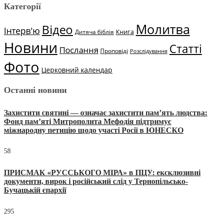
Категорії
Молитва
Відео
Інтерв'ю
Книга
Дитяча біблія
Новини
Статті
Послання
Проповіді
Розслідування
Фото
Церковний календар
Останні новини
Захистити святині — означає захистити пам’ять людства:
Фонд пам’яті Митрополита Мефодія підтримує
міжнародну петицію щодо участі Росії в ЮНЕСКО
58
ПРИСМАК «РУССЬКОГО МІРА» в ПЦУ: ексклюзивні
документи, вирок і російський слід у Тернопільсько-
Бучацькій єпархії
295