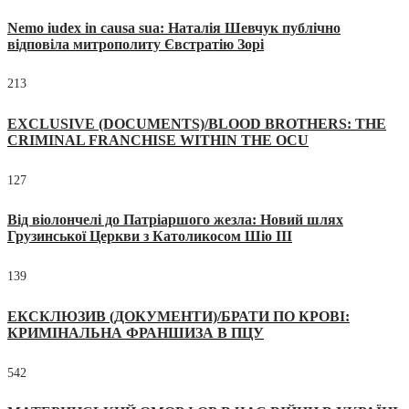
Nemo iudex in causa sua: Наталія Шевчук публічно
відповіла митрополиту Євстратію Зорі
213
EXCLUSIVE (DOCUMENTS)/BLOOD BROTHERS: THE
CRIMINAL FRANCHISE WITHIN THE OCU
127
Від віолончелі до Патріаршого жезла: Новий шлях
Грузинської Церкви з Католикосом Шіо III
139
ЕКСКЛЮЗИВ (ДОКУМЕНТИ)/БРАТИ ПО КРОВІ:
КРИМІНАЛЬНА ФРАНШИЗА В ПЦУ
542