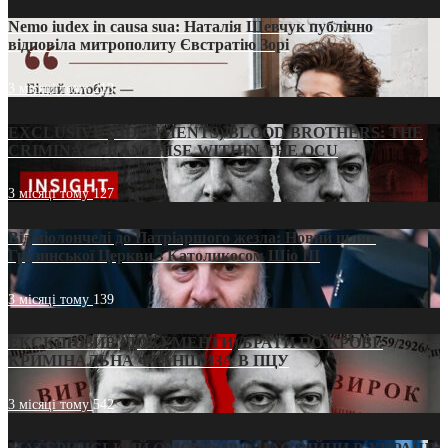
Nemo iudex in causa sua: Наталія Шевчук публічно
відповіла митрополиту Євстратію Зорі
3 місяці тому
213
EXCLUSIVE (DOCUMENTS)/BLOOD BROTHERS: THE
CRIMINAL FRANCHISE WITHIN THE OCU
3 місяці тому
127
Від віолончелі до Патріаршого жезла: Новий шлях
Грузинської Церкви з Католикосом Шіо III
3 місяці тому
139
ЕКСКЛЮЗИВ (ДОКУМЕНТИ)/БРАТИ ПО КРОВІ:
КРИМІНАЛЬНА ФРАНШИЗА В ПЦУ
3 місяці тому
542