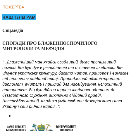
ПОЖЕРТВА
НАШ ТЕЛЕГРАМ
Соц.медіа
СПОГАДИ ПРО БЛАЖЕННОСПОЧИЛОГО
МИТРОПОЛИТА МЕФОДІЯ
“…Блаженніший мав якийсь особливий, дуже пронизливий
погляд. Він був дуже різнобічною та освіченою людиною. Він
цінував українську культуру, багато читав, працював і вимагав
від оточення відданої праці. Природжений адміністратор,
дипломат, вчитель і приклад для наслідування, непохитний
авторитет. Він був дійсно щирою людиною, здатним до
беззавітного служіння, виключно відданий правді.
Непередбачуваний, владика умів любити безкорисливо свою
Україну і свій рідний народ…”.