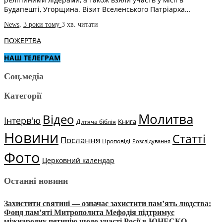
Будапешті, Угорщина. Візит Вселенського Патріарха…
News
,
3 роки тому
3 хв.
читати
ПОЖЕРТВА
НАШ ТЕЛЕГРАМ
Соц.медіа
Категорії
Молитва
Відео
Інтерв'ю
Книга
Дитяча біблія
Новини
Статті
Послання
Проповіді
Розслідування
Фото
Церковний календар
Останні новини
Захистити святині — означає захистити пам’ять людства:
Фонд пам’яті Митрополита Мефодія підтримує
міжнародну петицію щодо участі Росії в ЮНЕСКО