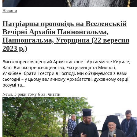
Новини
Патріарша проповідь на Вселенській
Вечірні Архабія Паннонгальма,
Паннонгальма, Угорщина (22 вересня
2023 р.)
Високопреосвященний Архиєпископе і Архигумене Кириле,
Ваші Високопреосвященства, Ексцеленції та Милості,
Улюблені брати і сестри в Господі, Ми об’єднуємося з вами
сьогодні – у цьому величному Архабатстві, духовному серці,
розумі та…
News
,
3 роки тому
6 хв.
читати