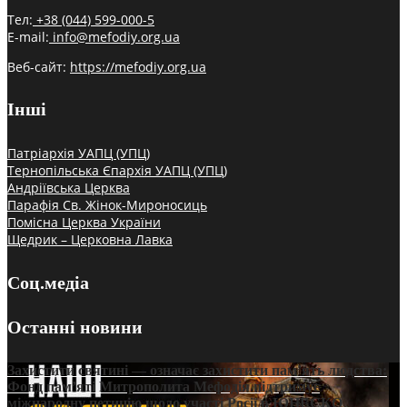
Тел:
+38 (044) 599-000-5
E-mail:
info@mefodiy.org.ua
Веб-сайт:
https://mefodiy.org.ua
Інші
Патріархія УАПЦ (УПЦ)
Тернопільська Єпархія УАПЦ (УПЦ)
Андріївська Церква
Парафія Св. Жінок-Мироносиць
Помісна Церква України
Щедрик – Церковна Лавка
Соц.медіа
Останні новини
Захистити святині — означає захистити пам’ять людства:
Фонд пам’яті Митрополита Мефодія підтримує
міжнародну петицію щодо участі Росії в ЮНЕСКО