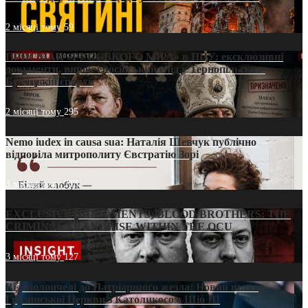
2 місяці тому
59
ПРИСМАК «РУССЬКОГО МІРА» в ПЦУ: ексклюзивні
документи, вирок і російський слід у Тернопільсько-
Бучацькій єпархії
2 місяці тому
295
Nemo iudex in causa sua: Наталія Шевчук публічно
відповіла митрополиту Євстратію Зорі
3 місяці тому
213
EXCLUSIVE (DOCUMENTS)/BLOOD BROTHERS: THE
CRIMINAL FRANCHISE WITHIN THE OCU
3 місяці тому
127
Від віолончелі до Патріаршого жезла: Новий шлях
Грузинської Церкви з Католикосом Шіо III