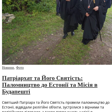
Новини
,
Фото
Патріархат та Його Святість:
Паломництво до Естонії та Місія в
Будапешті
Святіший Патріарх та Його Святість провели паломництво до
Естонії, відвідали релігійні об’єкти, зустрілися з вірними та
релігійними лідерами, а також взяли участь у місії в