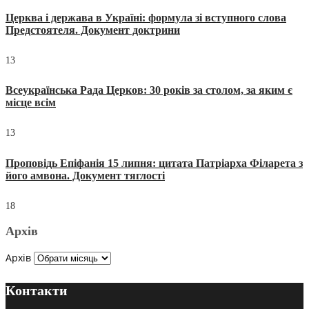
Церква і держава в Україні: формула зі вступного слова
Предстоятеля. Документ доктрини
13
Всеукраїнська Рада Церков: 30 років за столом, за яким є
місце всім
13
Проповідь Епіфанія 15 липня: цитата Патріарха Філарета з
його амвона. Документ тяглості
18
Архів
Архів
Контакти