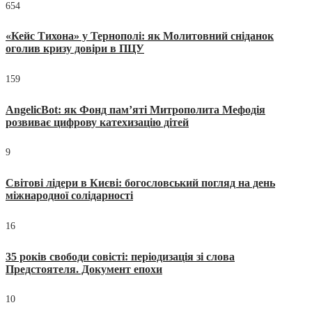
654
«Кейс Тихона» у Тернополі: як Молитовний сніданок
оголив кризу довіри в ПЦУ
159
AngelicBot: як Фонд пам’яті Митрополита Мефодія
розвиває цифрову катехизацію дітей
9
Світові лідери в Києві: богословський погляд на день
міжнародної солідарності
16
35 років свободи совісті: періодизація зі слова
Предстоятеля. Документ епохи
10