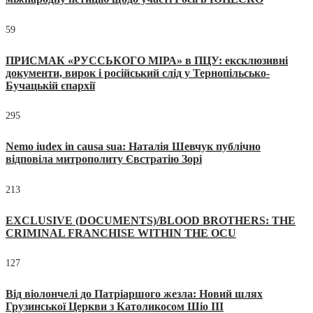
59
ПРИСМАК «РУССЬКОГО МІРА» в ПЦУ: ексклюзивні
документи, вирок і російський слід у Тернопільсько-
Бучацькій єпархії
295
Nemo iudex in causa sua: Наталія Шевчук публічно
відповіла митрополиту Євстратію Зорі
213
EXCLUSIVE (DOCUMENTS)/BLOOD BROTHERS: THE
CRIMINAL FRANCHISE WITHIN THE OCU
127
Від віолончелі до Патріаршого жезла: Новий шлях
Грузинської Церкви з Католикосом Шіо III