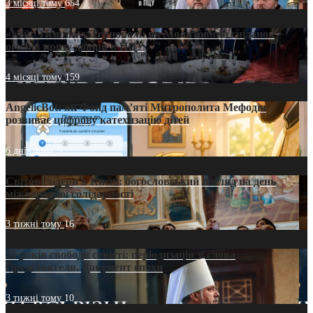
3 місяці тому
654
«Кейс Тихона» у Тернополі: як Молитовний сніданок
оголив кризу довіри в ПЦУ
4 місяці тому
159
AngelicBot: як Фонд пам’яті Митрополита Мефодія
розвиває цифрову катехизацію дітей
6 днів тому
9
Світові лідери в Києві: богословський погляд на день
міжнародної солідарності
3 тижні тому
16
35 років свободи совісті: періодизація зі слова
Предстоятеля. Документ епохи
3 тижні тому
10