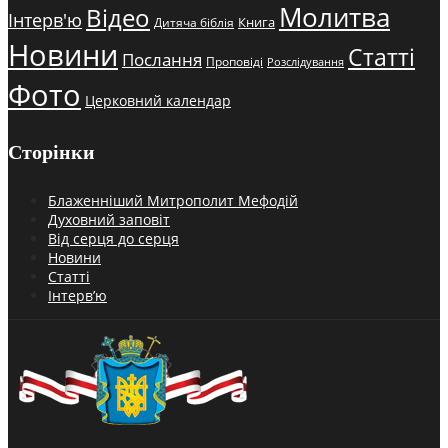
Молитва
Відео
Інтерв'ю
Книга
Дитяча біблія
Новини
Статті
Послання
Проповіді
Розслідування
Фото
Церковний календар
Сторінки
Блаженніший Митрополит Мефодій
Духовний заповіт
Від серця до серця
Новини
Статті
Інтерв’ю