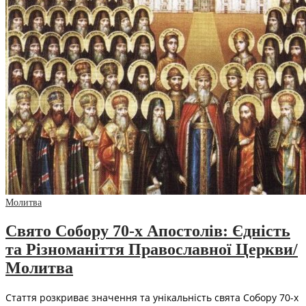
Молитва
Свято Собору 70-х Апостолів: Єдність
та Різноманіття Православної Церкви/
Молитва
Стаття розкриває значення та унікальність свята Собору 70-х