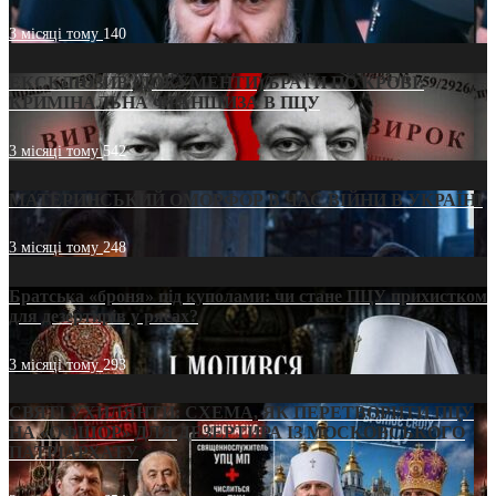
3 місяці тому
140
ЕКСКЛЮЗИВ (ДОКУМЕНТИ)/БРАТИ ПО КРОВІ:
КРИМІНАЛЬНА ФРАНШИЗА В ПЦУ
3 місяці тому
542
МАТЕРИНСЬКИЙ ОМОРФОР В ЧАС ВІЙНИ В УКРАЇНІ
3 місяці тому
248
Братська «броня» під куполами: чи стане ПЦУ прихистком
для дезертирів у рясах?
3 місяці тому
293
СВЯТІ УХИЛЯНТИ: СХЕМА, ЯК ПЕРЕТВОРИТИ ПЦУ
НА «ОФШОР» ДЛЯ ДЕЗЕРТИРА ІЗ МОСКОВСЬКОГО
ПАТРІАРХАТУ