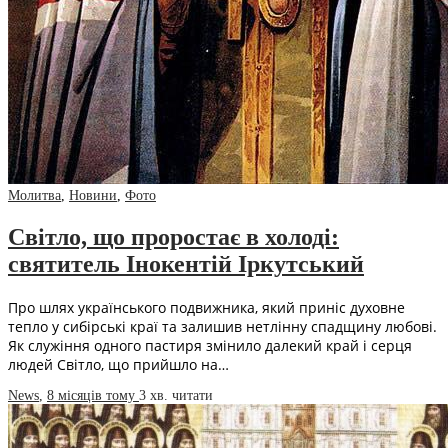
Молитва
,
Новини
,
Фото
Світло, що проростає в холоді:
святитель Інокентій Іркутський
Про шлях українського подвижника, який приніс духовне
тепло у сибірські краї та залишив нетлінну спадщину любові.
Як служіння одного пастиря змінило далекий край і серця
людей Світло, що прийшло на…
News
,
8 місяців тому
3 хв.
читати