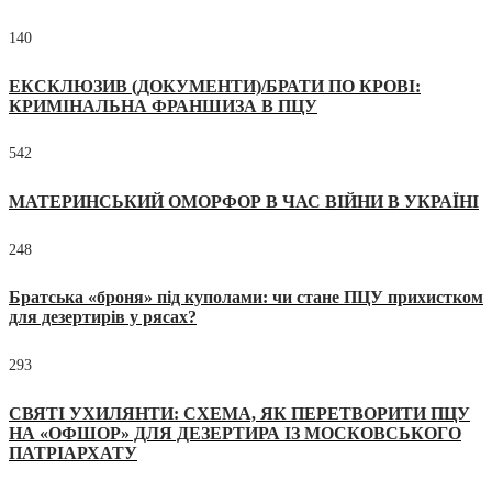
140
ЕКСКЛЮЗИВ (ДОКУМЕНТИ)/БРАТИ ПО КРОВІ:
КРИМІНАЛЬНА ФРАНШИЗА В ПЦУ
542
МАТЕРИНСЬКИЙ ОМОРФОР В ЧАС ВІЙНИ В УКРАЇНІ
248
Братська «броня» під куполами: чи стане ПЦУ прихистком
для дезертирів у рясах?
293
СВЯТІ УХИЛЯНТИ: СХЕМА, ЯК ПЕРЕТВОРИТИ ПЦУ
НА «ОФШОР» ДЛЯ ДЕЗЕРТИРА ІЗ МОСКОВСЬКОГО
ПАТРІАРХАТУ