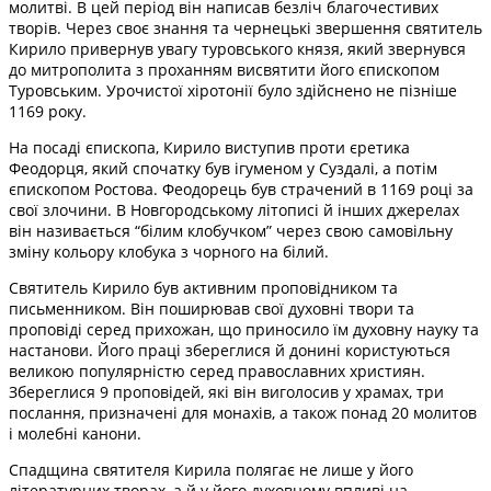
молитві. В цей період він написав безліч благочестивих
творів. Через своє знання та чернецькі звершення святитель
Кирило привернув увагу туровського князя, який звернувся
до митрополита з проханням висвятити його єпископом
Туровським. Урочистої хіротонії було здійснено не пізніше
1169 року.
На посаді єпископа, Кирило виступив проти єретика
Феодорця, який спочатку був ігуменом у Суздалі, а потім
єпископом Ростова. Феодорець був страчений в 1169 році за
свої злочини. В Новгородському літописі й інших джерелах
він називається “білим клобучком” через свою самовільну
зміну кольору клобука з чорного на білий.
Святитель Кирило був активним проповідником та
письменником. Він поширював свої духовні твори та
проповіді серед прихожан, що приносило їм духовну науку та
настанови. Його праці збереглися й донині користуються
великою популярністю серед православних християн.
Збереглися 9 проповідей, які він виголосив у храмах, три
послання, призначені для монахів, а також понад 20 молитов
і молебні канони.
Спадщина святителя Кирила полягає не лише у його
літературних творах, а й у його духовному впливі на