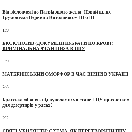
Від віолончелі до Патріаршого жезла: Новий шлях
Грузинської Церкви з Католикосом Шіо III
139
ЕКСКЛЮЗИВ (ДОКУМЕНТИ)/БРАТИ ПО КРОВІ:
КРИМІНАЛЬНА ФРАНШИЗА В ПЦУ
539
МАТЕРИНСЬКИЙ ОМОРФОР В ЧАС ВІЙНИ В УКРАЇНІ
248
Братська «броня» під куполами: чи стане ПЦУ прихистком
для дезертирів у рясах?
292
СВЯТІ УХИЛЯНТИ: СХЕМА, ЯК ПЕРЕТВОРИТИ ПЦУ