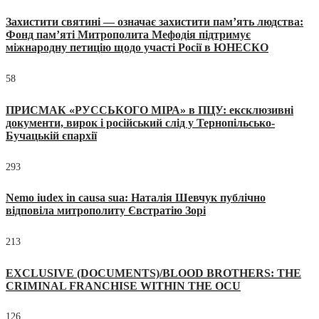
Захистити святині — означає захистити пам’ять людства:
Фонд пам’яті Митрополита Мефодія підтримує
міжнародну петицію щодо участі Росії в ЮНЕСКО
58
ПРИСМАК «РУССЬКОГО МІРА» в ПЦУ: ексклюзивні
документи, вирок і російський слід у Тернопільсько-
Бучацькій єпархії
293
Nemo iudex in causa sua: Наталія Шевчук публічно
відповіла митрополиту Євстратію Зорі
213
EXCLUSIVE (DOCUMENTS)/BLOOD BROTHERS: THE
CRIMINAL FRANCHISE WITHIN THE OCU
126