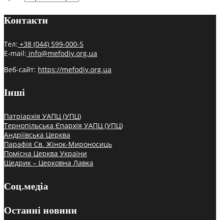
Контакти
Тел:
+38 (044) 599-000-5
E-mail:
info@mefodiy.org.ua
Веб-сайт:
https://mefodiy.org.ua
Інші
Патріархія УАПЦ (УПЦ)
Тернопільська Єпархія УАПЦ (УПЦ)
Андріївська Церква
Парафія Св. Жінок-Мироносиць
Помісна Церква України
Щедрик – Церковна Лавка
Соц.медіа
Останні новини