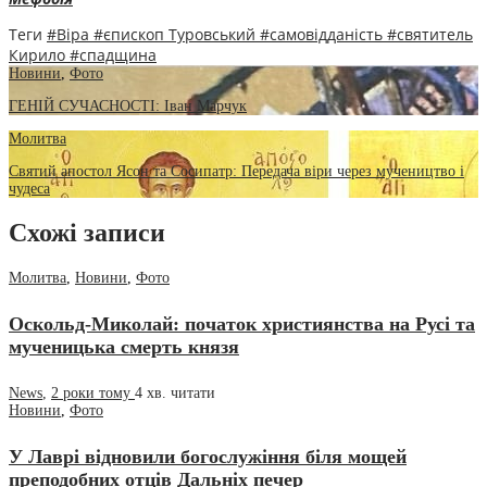
Теги
#Віра
#єпископ Туровський
#самовідданість
#святитель
Кирило
#спадщина
Новини
,
Фото
ГЕНІЙ СУЧАСНОСТІ: Іван Марчук
Молитва
Святий апостол Ясон та Сосипатр: Передача віри через мучеництво і
чудеса
Схожі записи
Молитва
,
Новини
,
Фото
Оскольд-Миколай: початок християнства на Русі та
мученицька смерть князя
News
,
2 роки тому
4 хв.
читати
Новини
,
Фото
У Лаврі відновили богослужіння біля мощей
преподобних отців Дальніх печер