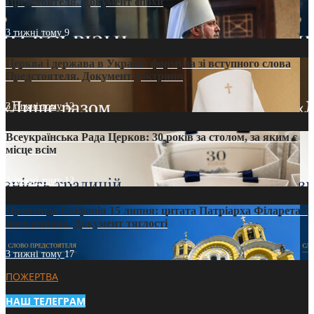
Предстоятеля. Документ епохи
3 тижні тому
9
Церква і держава в Україні: формула зі вступного слова
Предстоятеля. Документ доктрини
3 тижні тому
12
Всеукраїнська Рада Церков: 30 років за столом, за яким є
місце всім
3 тижні тому
12
Проповідь Епіфанія 15 липня: цитата Патріарха Філарета з
його амвона. Документ тяглості
3 тижні тому
17
ПОЖЕРТВА
НАШ ТЕЛЕГРАМ