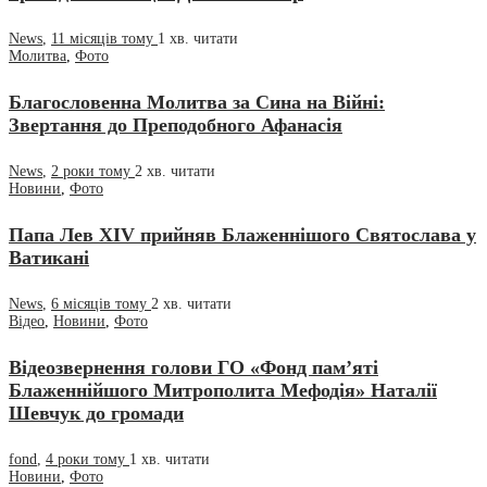
News
,
11 місяців тому
1 хв.
читати
Молитва
,
Фото
Благословенна Молитва за Сина на Війні:
Звертання до Преподобного Афанасія
News
,
2 роки тому
2 хв.
читати
Новини
,
Фото
Папа Лев XIV прийняв Блаженнішого Святослава у
Ватикані
News
,
6 місяців тому
2 хв.
читати
Відео
,
Новини
,
Фото
Відеозвернення голови ГО «Фонд пам’яті
Блаженнійшого Митрополита Мефодія» Наталії
Шевчук до громади
fond
,
4 роки тому
1 хв.
читати
Новини
,
Фото