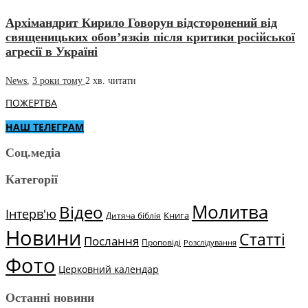
Архімандрит Кирило Говорун відсторонений від
священицьких обов’язків після критики російської
агресії в Україні
News
,
3 роки тому
2 хв.
читати
ПОЖЕРТВА
НАШ ТЕЛЕГРАМ
Соц.медіа
Категорії
Молитва
Відео
Інтерв'ю
Книга
Дитяча біблія
Новини
Статті
Послання
Проповіді
Розслідування
Фото
Церковний календар
Останні новини