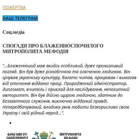
ПОЖЕРТВА
НАШ ТЕЛЕГРАМ
Соц.медіа
СПОГАДИ ПРО БЛАЖЕННОСПОЧИЛОГО
МИТРОПОЛИТА МЕФОДІЯ
“…Блаженніший мав якийсь особливий, дуже пронизливий
погляд. Він був дуже різнобічною та освіченою людиною. Він
цінував українську культуру, багато читав, працював і вимагав
від оточення відданої праці. Природжений адміністратор,
дипломат, вчитель і приклад для наслідування, непохитний
авторитет. Він був дійсно щирою людиною, здатним до
беззавітного служіння, виключно відданий правді.
Непередбачуваний, владика умів любити безкорисливо свою
Україну і свій рідний народ…”.