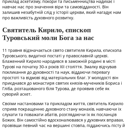
приклад аскетизму, покори та письменництва надихає і
навчає нас про значення віри та самовідданості. Він
залишив незабутній слід у історії церкви, який нагадує нам
про важливість духовного розвитку.
Святитель Кирило, єпископ
Туровський моли Бога за нас
11 травня відзначається свято святителя Кирила, єпископа
Туровського, видатної постаті у православній церкві.
Блаженний Кирило народився в заможній родині в місті
Турові на початку 30-х років XII століття. Змалку відчував
покликання до духовності та наук, віддаючи перевагу
простоті та відмові від матеріальних благ. У молодості він
приєднався до монастиря святих князів-мучеників Бориса і
Гліба, розташованого біля Турова, де проявив себе як
суворий аскет.
Своїми настановами та прикладом життя, святитель Кирило
сприяв покращенню духовного стану монахів, навчаючи їх
слухати та поважати абатів, розглядаючи їх як посланців
Божих. Він самостійно вдосконалювався у духовних вправах,
провівши певний час на вершині стовпа, піддаючись пісту й