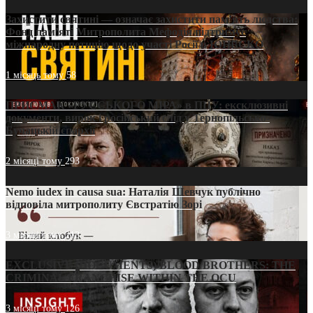
Захистити святині — означає захистити пам’ять людства:
Фонд пам’яті Митрополита Мефодія підтримує
міжнародну петицію щодо участі Росії в ЮНЕСКО
1 місяць тому
58
ПРИСМАК «РУССЬКОГО МІРА» в ПЦУ: ексклюзивні
документи, вирок і російський слід у Тернопільсько-
Бучацькій єпархії
2 місяці тому
293
Nemo iudex in causa sua: Наталія Шевчук публічно
відповіла митрополиту Євстратію Зорі
3 місяці тому
213
EXCLUSIVE (DOCUMENTS)/BLOOD BROTHERS: THE
CRIMINAL FRANCHISE WITHIN THE OCU
3 місяці тому
126