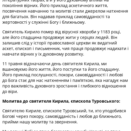
покоління вірних. Його приклад аскетичного життя,
посвячення навчанню та молитві стали джерелом натхнення
для багатьох. Він надавав приклад самовідданості та
жертовності у служінні Богу і ближньому.
Святитель Кирило помер від вірусної хвороби у 1183 році,
але його спадщина продовжує жити у серцях людей. Він
залишив слід у історії православної церкви як видатний
аскет, єпископ і письменник, чия праця продовжує надихати і
навчати вірних у їх духовному розвитку.
11 травня відзначаючи день святителя Кирила, ми
вшановуємо його життя, його поступки та його спадщину.
Його приклад послушності, покори, самовідданості і любові
до Бога стає для нас натхненням і пам’яткою, яка нагадує нам
про важливість духовного зростання і глибокого відношення
до віри.
Молитва до святителя Кирила, єпископа Туровського:
Святителю Кириле, єпископе Туровський, ти, хто уподобився
Богові через покору, самовідданість і любов до ближнього,
прийми нашу молитву та звернення.