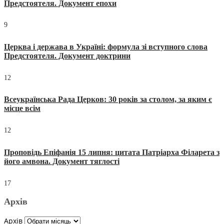
Предстоятеля. Документ епохи
9
Церква і держава в Україні: формула зі вступного слова
Предстоятеля. Документ доктрини
12
Всеукраїнська Рада Церков: 30 років за столом, за яким є
місце всім
12
Проповідь Епіфанія 15 липня: цитата Патріарха Філарета з
його амвона. Документ тяглості
17
Архів
Архів