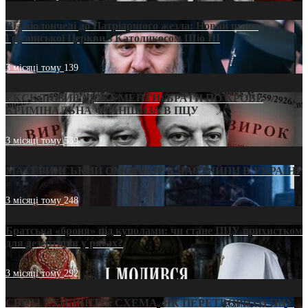
Від віолончелі до Патріаршого жезла: Новий шлях
Грузинської Церкви з Католикосом Шіо III
3 місяці тому
139
ЕКСКЛЮЗИВ (ДОКУМЕНТИ)/БРАТИ ПО КРОВІ:
КРИМІНАЛЬНА ФРАНШИЗА В ПЦУ
3 місяці тому
539
МАТЕРИНСЬКИЙ ОМОРФОР В ЧАС ВІЙНИ В УКРАЇНІ
3 місяці тому
248
Братська «броня» під куполами: чи стане ПЦУ прихистком
для дезертирів у рясах?
3 місяці тому
292
СВЯТІ УХИЛЯНТИ: СХЕМА, ЯК ПЕРЕТВОРИТИ ПЦУ