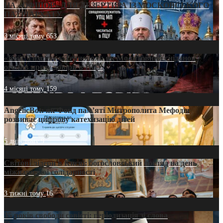
НА «ОФШОР» ДЛЯ ДЕЗЕРТИРА ІЗ МОСКОВСЬКОГО
ПАТРІАРХАТУ
3 місяці тому
653
«Кейс Тихона» у Тернополі: як Молитовний сніданок
оголив кризу довіри в ПЦУ
4 місяці тому
159
AngelicBot: як Фонд пам’яті Митрополита Мефодія
розвиває цифрову катехизацію дітей
5 днів тому
9
Світові лідери в Києві: богословський погляд на день
міжнародної солідарності
3 тижні тому
16
35 років свободи совісті: періодизація зі слова