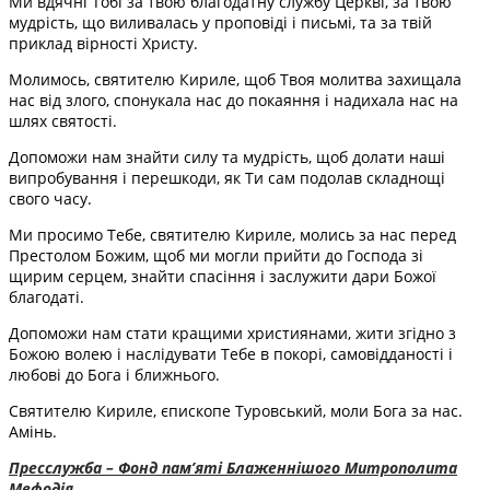
Ми вдячні Тобі за твою благодатну службу Церкві, за твою
мудрість, що виливалась у проповіді і письмі, та за твій
приклад вірності Христу.
Молимось, святителю Кириле, щоб Твоя молитва захищала
нас від злого, спонукала нас до покаяння і надихала нас на
шлях святості.
Допоможи нам знайти силу та мудрість, щоб долати наші
випробування і перешкоди, як Ти сам подолав складнощі
свого часу.
Ми просимо Тебе, святителю Кириле, молись за нас перед
Престолом Божим, щоб ми могли прийти до Господа зі
щирим серцем, знайти спасіння і заслужити дари Божої
благодаті.
Допоможи нам стати кращими християнами, жити згідно з
Божою волею і наслідувати Тебе в покорі, самовідданості і
любові до Бога і ближнього.
Святителю Кириле, єпископе Туровський, моли Бога за нас.
Амінь.
Пресслужба – Фонд пам’яті Блаженнішого Митрополита
Мефодія