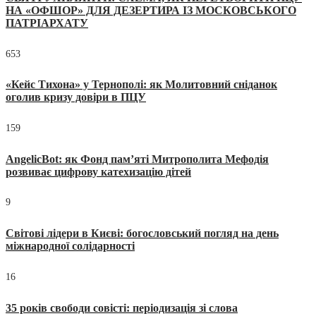
НА «ОФШОР» ДЛЯ ДЕЗЕРТИРА ІЗ МОСКОВСЬКОГО
ПАТРІАРХАТУ
653
«Кейс Тихона» у Тернополі: як Молитовний сніданок
оголив кризу довіри в ПЦУ
159
AngelicBot: як Фонд пам’яті Митрополита Мефодія
розвиває цифрову катехизацію дітей
9
Світові лідери в Києві: богословський погляд на день
міжнародної солідарності
16
35 років свободи совісті: періодизація зі слова