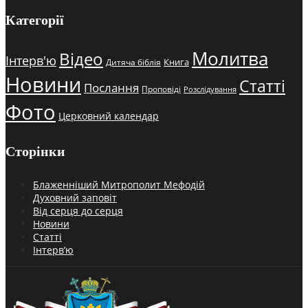
Категорії
Молитва
Відео
Інтерв'ю
Книга
Дитяча біблія
Новини
Статті
Послання
Проповіді
Розслідування
Фото
Церковний календар
Сторінки
Блаженніший Митрополит Мефодій
Духовний заповіт
Від серця до серця
Новини
Статті
Інтерв’ю