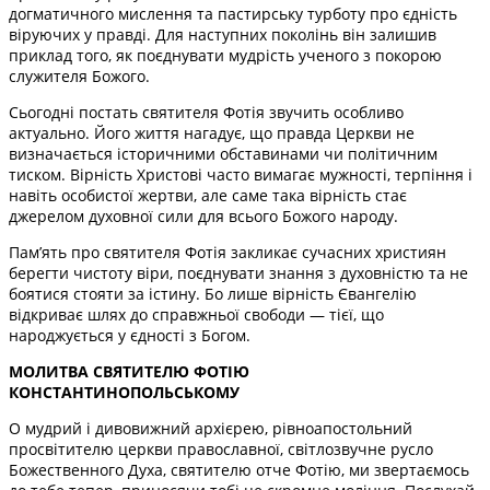
догматичного мислення та пастирську турботу про єдність
віруючих у правді. Для наступних поколінь він залишив
приклад того, як поєднувати мудрість ученого з покорою
служителя Божого.
Сьогодні постать святителя Фотія звучить особливо
актуально. Його життя нагадує, що правда Церкви не
визначається історичними обставинами чи політичним
тиском. Вірність Христові часто вимагає мужності, терпіння і
навіть особистої жертви, але саме така вірність стає
джерелом духовної сили для всього Божого народу.
Пам’ять про святителя Фотія закликає сучасних християн
берегти чистоту віри, поєднувати знання з духовністю та не
боятися стояти за істину. Бо лише вірність Євангелію
відкриває шлях до справжньої свободи — тієї, що
народжується у єдності з Богом.
МОЛИТВА СВЯТИТЕЛЮ ФОТІЮ
КОНСТАНТИНОПОЛЬСЬКОМУ
О мудрий і дивовижний архієрею, рівноапостольний
просвітителю церкви православної, світлозвучне русло
Божественного Духа, святителю отче Фотію, ми звертаємось