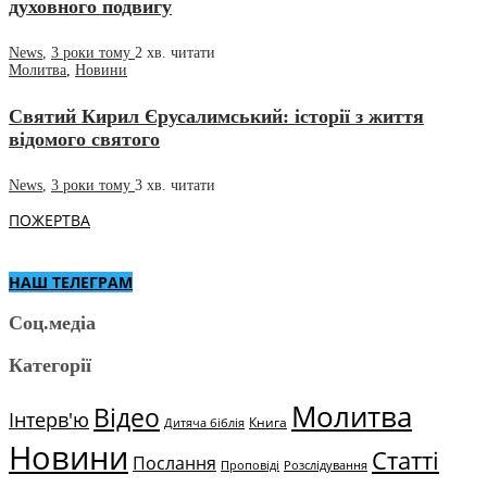
духовного подвигу
News
,
3 роки тому
2 хв.
читати
Молитва
,
Новини
Святий Кирил Єрусалимський: історії з життя
відомого святого
News
,
3 роки тому
3 хв.
читати
ПОЖЕРТВА
НАШ ТЕЛЕГРАМ
Соц.медіа
Категорії
Молитва
Відео
Інтерв'ю
Книга
Дитяча біблія
Новини
Статті
Послання
Проповіді
Розслідування