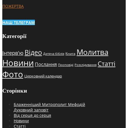
ПОЖЕРТВА
НАШ ТЕЛЕГРАМ
Категорії
Молитва
Відео
Інтерв'ю
Книга
Дитяча біблія
Новини
Статті
Послання
Проповіді
Розслідування
Фото
Церковний календар
Сторінки
Блаженніший Митрополит Мефодій
Духовний заповіт
Від серця до серця
Новини
Статті