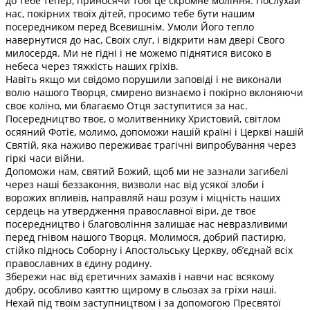
до тебе тепер, приносячи тобі це скромне моління. Послухай
нас, покірних твоїх дітей, просимо тебе бути нашим
посередником перед Всевишнім. Умоли Його тепло
навернутися до нас, Своїх слуг, і відкрити нам двері Свого
милосердя. Ми не гідні і не можемо піднятися високо в
небеса через тяжкість наших гріхів.
Навіть якщо ми свідомо порушили заповіді і не виконали
волю нашого Творця, смирено визнаємо і покірно вклоняючи
своє коліно, ми благаємо Отця заступитися за нас.
Посередництво твоє, о молитвеннику Христовий, світлом
осяяний Фотіє, молимо, допоможи нашій країні і Церкві нашій
Святій, яка наживо переживає трагічні випробування через
гіркі часи війни.
Допоможи нам, святий Божий, щоб ми не зазнали загибелі
через наші беззаконня, визволи нас від усякої злоби і
ворожих впливів, направляй наш розум і міцність наших
сердець на утвердження православної віри, де твоє
посередництво і благовоління залишає нас невразливими
перед гнівом нашого Творця. Молимося, добрий пастирю,
стійко піднось Соборну і Апостольську Церкву, об’єднай всіх
православних в єдину родину.
Збережи нас від єретичних замахів і навчи нас всякому
добру, особливо каяттю щирому в сльозах за гріхи наші.
Нехай під твоїм заступництвом і за допомогою Пресвятої