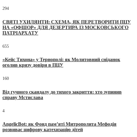
294
СВЯТІ УХИЛЯНТИ: СХЕМА, ЯК ПЕРЕТВОРИТИ ПЦУ
НА «ОФШОР» ДЛЯ ДЕЗЕРТИРА ІЗ МОСКОВСЬКОГО
ПАТРІАРХАТУ
655
«Кейс Тихона» у Тернополі: як Молитовний сніданок
оголив кризу довіри в ПЦУ
160
Від гучного скандалу до тихого закриття: хто зупинив
справу Мстислава
4
AngelicBot: як Фонд пам’яті Митрополита Мефодія
розвиває цифрову катехизацію дітей