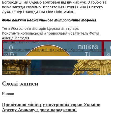
Богородиці, ми будемо врятовані від вічних мук. З тобою та
всіма завжди славимо Всесвяте ім’я Отця і Сина і Святого
Духа, тепер і завжди і на віки віків. Амінь.
Фонд пам’яті Блаженнішого Митрополита Мефоді
я
Теги
#богослов’я
#історія Церкви
#патріарх
Константинопольський
#православ’я
#святитель Фотій
#Фонд Мефодія
Молитва
,
Новини
,
Фото
Священномученик Панкратій: від зустрічі з Христом — до вірності
мученика
Новини
,
Фото
Покаяння, що відкриває обійми Отця: проповідь Блаженнішого
Епіфанія
Схожі записи
Новини
Привітання міністру внутрішніх справ України
Арсену Авакову з днем народження!