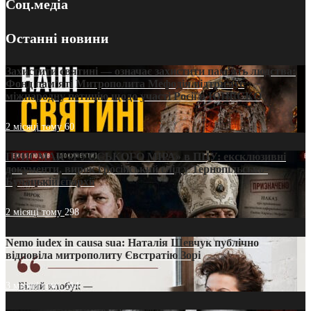
Соц.медіа
Останні новини
Захистити святині — означає захистити пам’ять людства:
Фонд пам’яті Митрополита Мефодія підтримує
міжнародну петицію щодо участі Росії в ЮНЕСКО
2 місяці тому
60
ПРИСМАК «РУССЬКОГО МІРА» в ПЦУ: ексклюзивні
документи, вирок і російський слід у Тернопільсько-
Бучацькій єпархії
2 місяці тому
298
Nemo iudex in causa sua: Наталія Шевчук публічно
відповіла митрополиту Євстратію Зорі
3 місяці тому
214