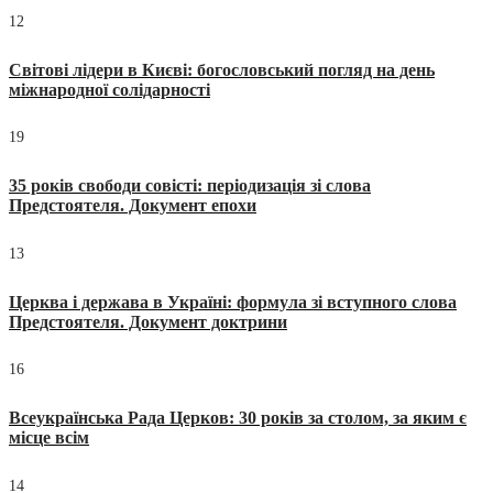
12
Світові лідери в Києві: богословський погляд на день
міжнародної солідарності
19
35 років свободи совісті: періодизація зі слова
Предстоятеля. Документ епохи
13
Церква і держава в Україні: формула зі вступного слова
Предстоятеля. Документ доктрини
16
Всеукраїнська Рада Церков: 30 років за столом, за яким є
місце всім
14