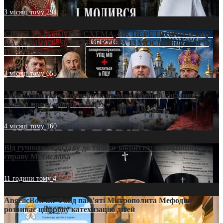
3 місяці тому
294
СВЯТІ УХИЛЯНТИ: СХЕМА, ЯК ПЕРЕТВОРИТИ ПЦУ
НА «ОФШОР» ДЛЯ ДЕЗЕРТИРА ІЗ МОСКОВСЬКОГО
ПАТРІАРХАТУ
3 місяці тому
655
«Кейс Тихона» у Тернополі: як Молитовний сніданок
оголив кризу довіри в ПЦУ
4 місяці тому
160
Від гучного скандалу до тихого закриття: хто зупинив
справу Мстислава
11 години тому
4
AngelicBot: як Фонд пам’яті Митрополита Мефодія
розвиває цифрову катехизацію дітей