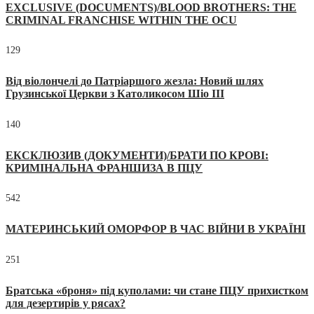
EXCLUSIVE (DOCUMENTS)/BLOOD BROTHERS: THE
CRIMINAL FRANCHISE WITHIN THE OCU
129
Від віолончелі до Патріаршого жезла: Новий шлях
Грузинської Церкви з Католикосом Шіо III
140
ЕКСКЛЮЗИВ (ДОКУМЕНТИ)/БРАТИ ПО КРОВІ:
КРИМІНАЛЬНА ФРАНШИЗА В ПЦУ
542
МАТЕРИНСЬКИЙ ОМОРФОР В ЧАС ВІЙНИ В УКРАЇНІ
251
Братська «броня» під куполами: чи стане ПЦУ прихистком
для дезертирів у рясах?