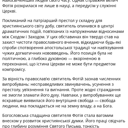
найосвіченіших людей свого часу. Однак справжня велич
Фотія розкрилася не лише в науці, а передусім у служінні
Церкві.
Покликаний на патріарший престол у складну для
християнського світу добу, святитель опинився в центрі
драматичних подій, пов’язаних із напруженими відносинами
між Сходом і Заходом. У цих обставинах він твердо став на
захист чистоти православного вчення, відкидаючи будь-які
спроби спотворення апостольської традиції чи нав’язування
чужих догматичних нововведень. Його позиція була не
політичною, а глибоко духовною — вкоріненою в
переконанні, що істина Церкви не може бути предметом
компромісу.
За вірність православ’ю святитель Фотій зазнав численних
випробувань: несправедливих звинувачень, усунення з
престолу, ув’язнення та вигнання. Проте жодні страждання
не змогли зламати його духу. Навпаки, у випробуваннях ще
яскравіше виявилася його внутрішня свобода — свобода
людини, яка покладається не на земну владу, а на Бога.
Богословська спадщина святителя Фотія стала вагомим
внеском у розвиток християнської думки. Його праці свідчать
про глибину розуміння Святого Письма, тонкість