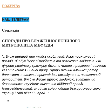
ПОЖЕРТВА
НАШ ТЕЛЕГРАМ
Соц.медіа
СПОГАДИ ПРО БЛАЖЕННОСПОЧИЛОГО
МИТРОПОЛИТА МЕФОДІЯ
“…Блаженніший мав якийсь особливий, дуже пронизливий
погляд. Він був дуже різнобічною та освіченою людиною. Він
цінував українську культуру, багато читав, працював і вимагав
від оточення відданої праці. Природжений адміністратор,
дипломат, вчитель і приклад для наслідування, непохитний
авторитет. Він був дійсно щирою людиною, здатним до
беззавітного служіння, виключно відданий правді.
Непередбачуваний, владика умів любити безкорисливо свою
Україну і свій рідний народ…”.