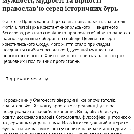
мужності, мудрості та вірності
православ’ю серед історичних бурь
9 лютого Православна Церква вшановує пам’ять святителя
Фотія І, патріарха Константинопольського — видатного
богослова, ревного сповідника православної віри та одного з
найпослідовніших оборонців свободи Церкви в історії
християнського Сходу. Його життя стало прикладом
поєднання глибокої освіченості, духовної мужності та
непохитної вірності Христовій істині навіть у часи гострих
церковних і політичних протистоянь.
Підтримати молитву
Народжений у благочестивій родині іконопочитателів,
святитель Фотій змалку зростав у середовищі, де віра
поєднувалася з любов’ю до знання. Він здобув блискучу
освіту, досконало володів богослов’ям, філософією, риторикою
та державним управлінням. Його інтелектуальний авторитет
був настільки вагомим, що сучасники називали його одним із