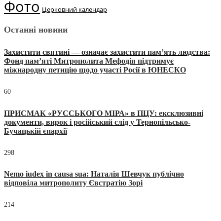
Фото
Церковний календар
Останні новини
Захистити святині — означає захистити пам’ять людства:
Фонд пам’яті Митрополита Мефодія підтримує
міжнародну петицію щодо участі Росії в ЮНЕСКО
60
ПРИСМАК «РУССЬКОГО МІРА» в ПЦУ: ексклюзивні
документи, вирок і російський слід у Тернопільсько-
Бучацькій єпархії
298
Nemo iudex in causa sua: Наталія Шевчук публічно
відповіла митрополиту Євстратію Зорі
214