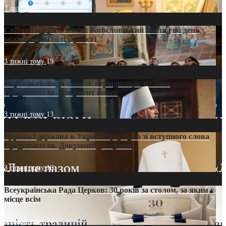
7 днів тому
12
Світові лідери в Києві: богословський погляд на день
міжнародної солідарності
3 тижні тому
19
35 років свободи совісті: періодизація зі слова
Предстоятеля. Документ епохи
3 тижні тому
13
Церква і держава в Україні: формула зі вступного слова
Предстоятеля. Документ доктрини
3 тижні тому
16
Всеукраїнська Рада Церков: 30 років за столом, за яким є
місце всім
3 тижні тому
14