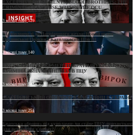
EXCLUSIVE (DOCUMENTS)/BLOOD BROTHERS: THE
CRIMINAL FRANCHISE WITHIN THE OCU
3 місяці тому
129
Від віолончелі до Патріаршого жезла: Новий шлях
Грузинської Церкви з Католикосом Шіо III
3 місяці тому
140
ЕКСКЛЮЗИВ (ДОКУМЕНТИ)/БРАТИ ПО КРОВІ:
КРИМІНАЛЬНА ФРАНШИЗА В ПЦУ
3 місяці тому
542
МАТЕРИНСЬКИЙ ОМОРФОР В ЧАС ВІЙНИ В УКРАЇНІ
3 місяці тому
251
Братська «броня» під куполами: чи стане ПЦУ прихистком
для дезертирів у рясах?