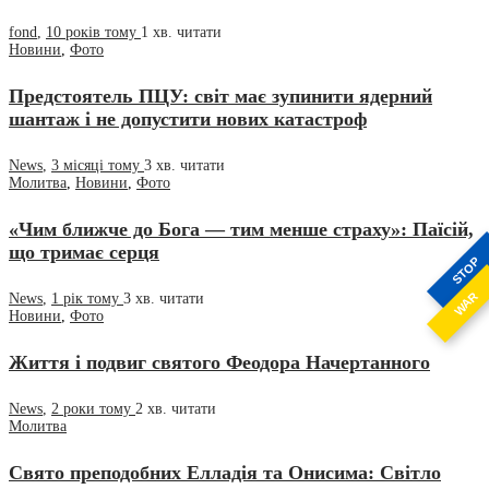
fond
,
10 років тому
1 хв.
читати
Новини
,
Фото
Предстоятель ПЦУ: світ має зупинити ядерний
шантаж і не допустити нових катастроф
News
,
3 місяці тому
3 хв.
читати
Молитва
,
Новини
,
Фото
«Чим ближче до Бога — тим менше страху»: Паїсій,
що тримає серця
STOP
WAR
News
,
1 рік тому
3 хв.
читати
Новини
,
Фото
Життя і подвиг святого Феодора Начертанного
News
,
2 роки тому
2 хв.
читати
Молитва
Свято преподобних Елладія та Онисима: Світло