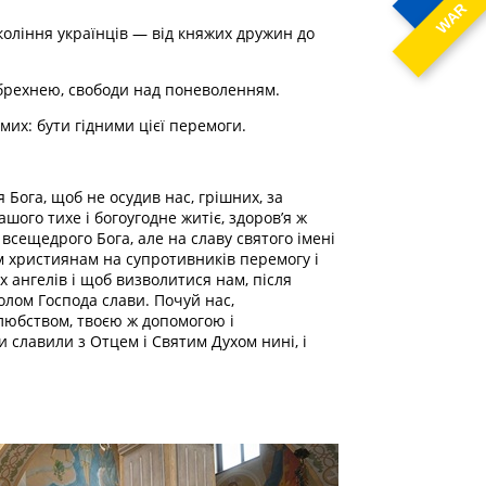
WAR
оління українців — від княжих дружин до
 брехнею, свободи над поневоленням.
мих: бути гідними цієї перемоги.
ога, щоб не осудив нас, грішних, за
шого тихе і богоугодне житіє, здоров’я ж
 всещедрого Бога, але на славу святого імені
им християнам на супротивників перемогу і
 ангелів і щоб визволитися нам, після
олом Господа слави. Почуй нас,
олюбством, твоєю ж допомогою і
 славили з Отцем і Святим Духом нині, і