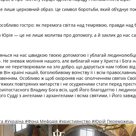
 лише церковний образ. Це символ боротьби, який об’єднує пок
 особливо гостро: як перемога світла над темрявою, правди над
о Юрія — це не лише молитва про допомогу, а й заклик до нас са
янься на нас швидкою твоєю допомогою і ублагай людинолюбця Б
 Не зневаж моління нашого, але виблагай нам у Христа і Бога на
б ми не перетворювали на зло добро, що дарується нам тобою від
в Він країні нашій, боголюбивому воїнству її і всім православн
овенням. Особливо ж щоб охороняв нас ополченням святих Своїх
ід тяжких повітряних митарств і не осудженими стати перед прест
риіпостасного Владику Бога всіх, щоб Його благодаттю і людин
 Судді з ангелами і архангелами і всіма святими, і Його завжди
га
#Україна
#Фонд Мефодія
#християнство
#Юрій Переможець