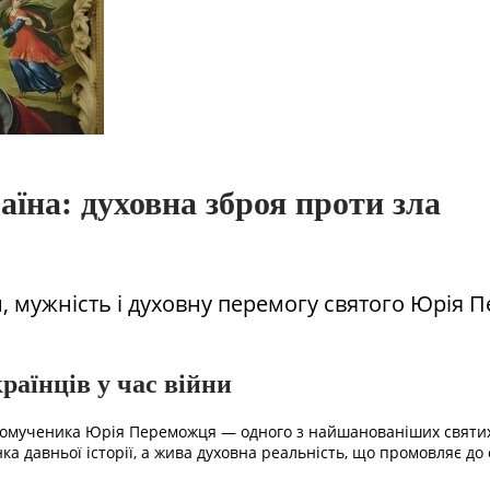
їна: духовна зброя проти зла
, мужність і духовну перемогу святого Юрія П
аїнців у час війни
комученика Юрія Переможця — одного з найшанованіших святих 
а давньої історії, а жива духовна реальність, що промовляє до с