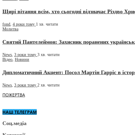
Щирі вітання всім, хто сьогодні відзначає Різдво Хри
fond
,
4 роки тому
1 хв.
читати
Молитва
Святий Пантелеймон: Захисник поранених українськ
News
,
3 роки тому
3 хв.
читати
Відео
,
Новини
Дипломатичний Акцент: Посол Мартін Гарріс в істори
News
,
3 роки тому
2 хв.
читати
ПОЖЕРТВА
НАШ ТЕЛЕГРАМ
Соц.медіа
Категорії