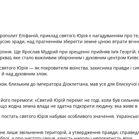
ополит Епіфаній, приклад святого Юрія є нагадуванням про те
окусою зради, над прагненням зберегти земне ціною втрати вічно
оріння. Ще Ярослав Мудрий при хрещенні прийняв ім’я Георгій, 
ерква), яке стало важливим оборонним і духовним центром Київсь
вятого Юрія — як покровителя воїнства, захисника правди і сим
 й над духовним злом.
ом, близьким до імператора Діоклетіана, мав усе для блискучої 
його перемоги: «Святий Юрій переміг не тоді, коли був сильним в
що жодна земна влада не здатна підкорити людину, яка живе в і
постать святого Юрія набуває особливого значення. Українські в
не лише звільнення територій, а утвердження правди, справедлив
рої, а про чистоту серця, єдність народу і непохитність віри.