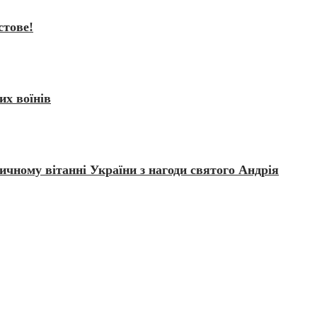
стове!
их воїнів
чному вітанні України з нагоди святого Андрія