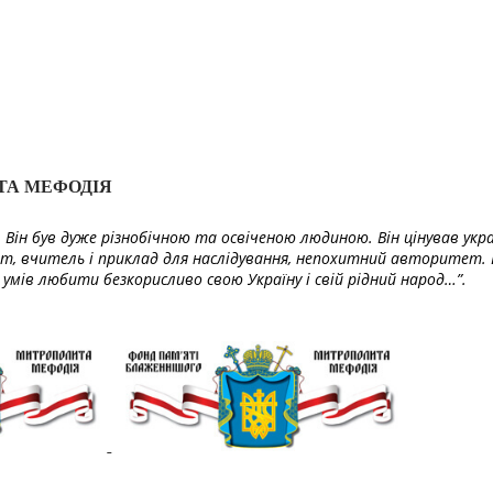
ТА МЕФОДІЯ
Він був дуже різнобічною та освіченою людиною. Він цінував укра
т, вчитель і приклад для наслідування, непохитний авторитет. 
умів любити безкорисливо свою Україну і свій рідний народ…”.