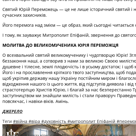
Святий Юрій Переможець — це не лише історичний святий і не
сучасних захисників.
Його перемога над змієм — це образ, який сьогодні читається
І тому, як зауважує Митрополит Епіфаній, звернення до святог
МОЛИТВА ДО ВЕЛИКОМУЧЕНИКА ЮРІЯ ПЕРЕМОЖЦЯ
О всехвальний святий великомученику і чудотворцю Юріє! Згл
беззаконня наші, а сотворив з нами за великою Своєю милістю.
душевне і тілесне, землі плодючість і в усьому достаток; і що
Його і на прославлення кріпкого твого заступництва, щоб пода
щоб укріпив державу нашу Україну постійним миром і благосл
відходження нашого із цього життя, від підступів диявола і в
страстотерпцю Христів Юрію, і благай за нас безперестанно Т
заступництвом ми знайшли милість і стали праворуч Праведного
повсякчас, і навіки-віків. Амінь.
ДЖЕРЕЛО
Теги
#війна
#віра
#духовність
#митрополит Епіфаній
#перемо
Новини
,
Фото
Святий Юрій і сила віри: слово Митрополита Епіфанія у Житомирі