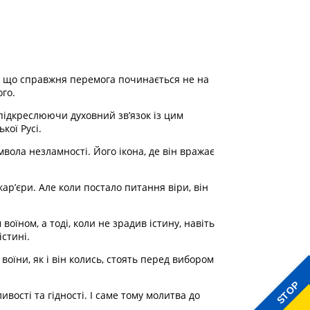
, що справжня перемога починається не на
го.
підкреслюючи духовний зв’язок із цим
кої Русі.
вола незламності. Його ікона, де він вражає
кар’єри. Але коли постало питання віри, він
оїном, а тоді, коли не зрадив істину, навіть
стині.
оїни, як і він колись, стоять перед вибором
STOP
ості та гідності. І саме тому молитва до