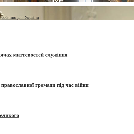
 особливо для України
сячах миттєвостей служіння
 православної громади під час війни
Великого