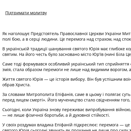
Підтримати молитву
Як наголошує Предстоятель Православної Церкви України Митр
полі бою, а в серці людини. Це перемога над страхом, над сп
В українській традиції шанування святого Юрія має глибоке к
святим. На його честь було засновано місто Юр’їв (нині Біла Ц
Саме тоді формувався особливий український тип сприйняття с
змія, стала образом перемоги не лише над видимим ворогом, а
Життя святого Юрія — це історія вибору. Він був успішним воїн
обрав Христа.
За словами Митрополита Епіфанія, саме в цьому і полягає суть 
перед лицем смерті». Його мучеництво стало свідченням того, 
Сьогодні, коли Україна знову переживає випробування війною, 
— не лише фізичної боротьби, а й духовної стійкості.
У своїх роздумах владика Епіфаній підкреслює: перемога — це 
святого Юрія сьогодні звучить як прохання не лише про силу зб