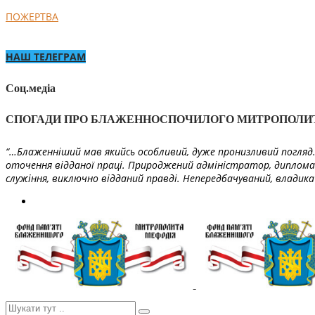
ПОЖЕРТВА
НАШ ТЕЛЕГРАМ
Соц.медіа
СПОГАДИ ПРО БЛАЖЕННОСПОЧИЛОГО МИТРОПОЛИ
“…Блаженніший мав якийсь особливий, дуже пронизливий погляд. 
оточення відданої праці. Природжений адміністратор, диплома
служіння, виключно відданий правді. Непередбачуваний, владика 