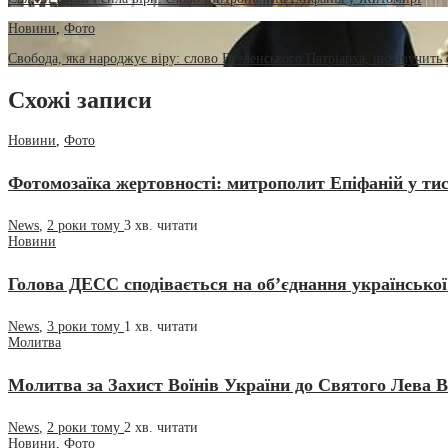
Новини
,
Фото
Свобода, яка народжує віру: слово Вселенського Патріарха, що звучить
Схожі записи
Новини
,
Фото
Фотомозаїка жертовності: митрополит Епіфаній у ти
News
,
2 роки тому
3 хв.
читати
Новини
Голова ДЕСС сподівається на об’єднання української
News
,
3 роки тому
1 хв.
читати
Молитва
Молитва за Захист Воїнів України до Святого Лева 
News
,
2 роки тому
2 хв.
читати
Новини
,
Фото