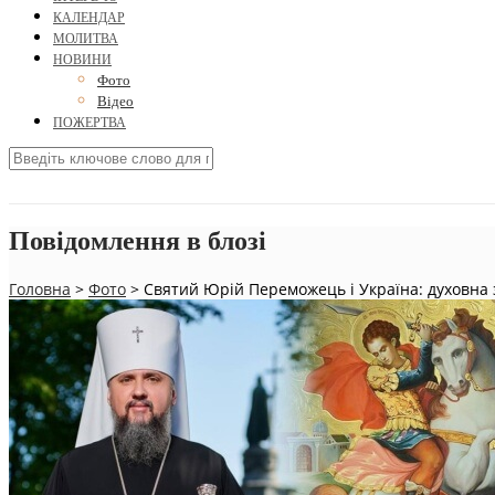
КАЛЕНДАР
МОЛИТВА
НОВИНИ
Фото
Відео
ПОЖЕРТВА
Повідомлення в блозі
Головна
>
Фото
>
Святий Юрій Переможець і Україна: духовна 