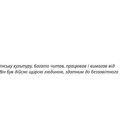
їнську культуру, багато читав, працював і вимагав від
Він був дійсно щирою людиною, здатним до беззавітного