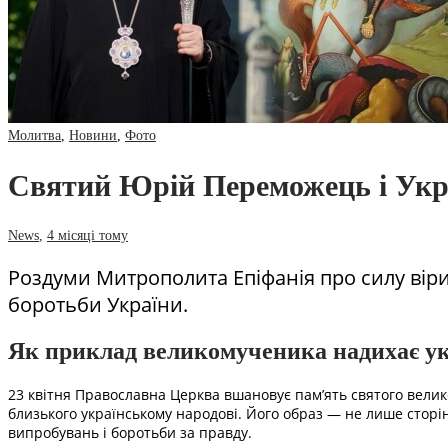
Молитва
,
Новини
,
Фото
Святий Юрій Переможець і Укра
News
,
4 місяці тому
Роздуми Митрополита Епіфанія про силу віри
боротьби України.
Як приклад великомученика надихає укр
23 квітня Православна Церква вшановує пам’ять святого вели
близького українському народові. Його образ — не лише сторінк
випробувань і боротьби за правду.