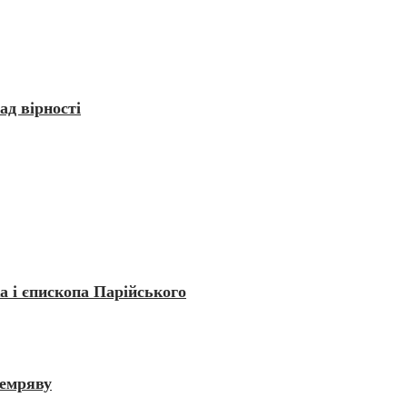
д вірності
а і єпископа Парійського
темряву