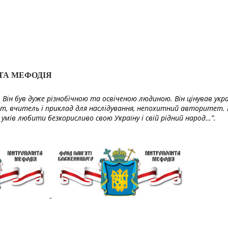
ТА МЕФОДІЯ
Він був дуже різнобічною та освіченою людиною. Він цінував укра
т, вчитель і приклад для наслідування, непохитний авторитет. 
умів любити безкорисливо свою Україну і свій рідний народ…”.