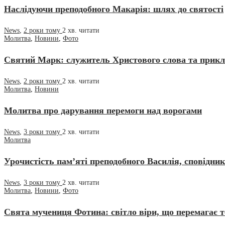
Наслідуючи преподобного Макарія: шлях до святості
News
,
2 роки тому
2 хв.
читати
Молитва
,
Новини
,
Фото
Святий Марк: служитель Христового слова та прикла
News
,
2 роки тому
2 хв.
читати
Молитва
,
Новини
Молитва про дарування перемоги над ворогами
News
,
3 роки тому
2 хв.
читати
Молитва
Урочистість пам’яті преподобного Василія, сповідник
News
,
3 роки тому
2 хв.
читати
Молитва
,
Новини
,
Фото
Свята мучениця Фотина: світло віри, що перемагає 