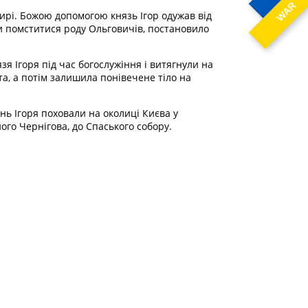
WAR
ирі. Божою допомогою князь Ігор одужав від
чи помститися роду Ольговичів, постановило
я Ігоря під час богослужіння і витягнули на
а, а потім залишила понівечене тіло на
ень Ігоря поховали на околиці Києва у
ого Чернігова, до Спаського собору.