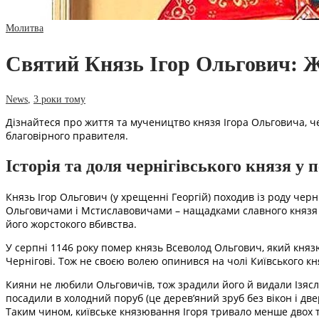
Молитва
Святий Князь Ігор Ольгович: 
News
,
3 роки тому
Дізнайтеся про життя та мучеництво князя Ігора Ольговича, чер
благовірного правителя.
Історія та доля чернігівського князя у 
Князь Ігор Ольгович (у хрещенні Георгій) походив із роду черні
Ольговичами і Мстиславовичами – нащадками славного князя Р
його жорстокого вбивства.
У серпні 1146 року помер князь Всеволод Ольгович, який князю
Чернігові. Тож не своєю волею опинився на чолі Київського кня
Кияни не любили Ольговичів, тож зрадили його й видали Ізясл
посадили в холодний поруб (це дерев’яний зруб без вікон і двер
Таким чином, київське князювання Ігоря тривало менше двох ти