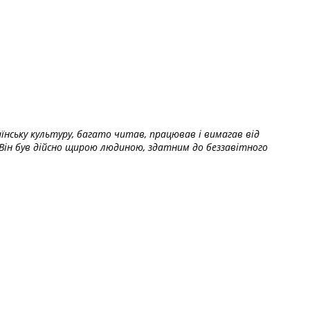
їнську культуру, багато читав, працював і вимагав від
Він був дійсно щирою людиною, здатним до беззавітного