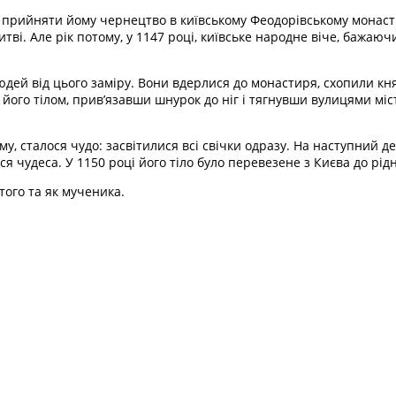
а прийняти йому чернецтво в київському Феодорівському монаст
ві. Але рік потому, у 1147 році, київське народне віче, бажаю
ей від цього заміру. Вони вдерлися до монастиря, схопили княз
ого тілом, прив’язавши шнурок до ніг і тягнувши вулицями міст
му, сталося чудо: засвітилися всі свічки одразу. На наступний д
 чудеса. У 1150 році його тіло було перевезене з Києва до рідн
того та як мученика.