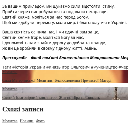
За вашим прикладом, ми шукаємо сили відстояти істину,
Пройти через випробування та подолати негаразди.
Святий княже, моліться за нас перед Богом,
Щоб ми здобули перемогу, мали мир, і благополуччя в Україні.
Ваша святість осінила нас, і ми вдячні вам за це,
Святий княже Ігоре, моліться Богу за нас,
І допоможіть нам знайти дорогу до добра та правди,
Як ви це зробили в своєму гідному житті. Амінь.
Пресслужба – Фонд пам’яті Блаженнішого Митрополита Ме
Теги
#історія України
#Князь Ігор Ольгович
#мучеництво
#чер
Молитва
Сила Материнської Молитви: Благословення Пречистої Матері
Молитва
Святий Благовірний князь Ігор: Життя, Віра та Святість
Схожі записи
Молитва
,
Новини
,
Фото