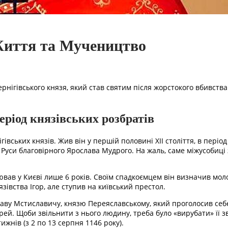
Життя та Мучеництво
нігівського князя, який став святим після жорстокого вбивства 
період князівських розбратів
гівських князів. Жив він у першій половині ХІІ століття, в періо
уси благовірного Ярослава Мудрого. На жаль, саме міжусобиці
вав у Києві лише 6 років. Своїм спадкоємцем він визначив моло
зівства Ігор, але ступив на київський престол.
аву Мстиславичу, князю Переяславському, який проголосив себе 
ей. Щоби звільнити з нього людину, треба було «вирубати» її зві
жнів (з 2 по 13 серпня 1146 року).