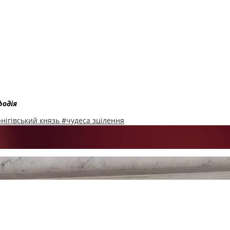
фодія
нігівський князь
#чудеса зцілення