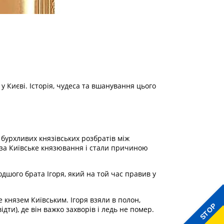
у Києві. Історія, чудеса та вшанування цього
д бурхливих князівських розбратів між
 за Київське князювання і стали причиною
дшого брата Ігоря, який на той час правив у
князем Київським. Ігоря взяли в полон,
STOP
дти), де він важко захворів і ледь не помер.