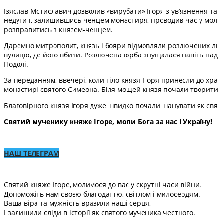
Ізяслав Мстиславич дозволив «вирубати» Ігоря з ув’язнення т
недуги і, залишившись ченцем монастиря, проводив час у молит
розправитись з князем-ченцем.
Даремно митрополит, князь і бояри відмовляли розлючених люд
вулицю, де його вбили. Розлючена юрба знущалася навіть над й
Подолі.
За переданням, ввечері, коли тіло князя Ігоря принесли до хра
монастирі святого Симеона. Біля мощей князя почали творитися
Благовірного князя Ігоря дуже швидко почали шанувати як свя
Святий мученику княже Ігоре, моли Бога за нас і Україну!
НАШ ТЕЛЕГРАМ
Святий княже Ігоре, молимося до вас у скрутні часи війни,
Допоможіть нам своєю благодаттю, світлом і милосердям.
Ваша віра та мужність вразили наші серця,
І залишили сліди в історії як святого мученика честного.