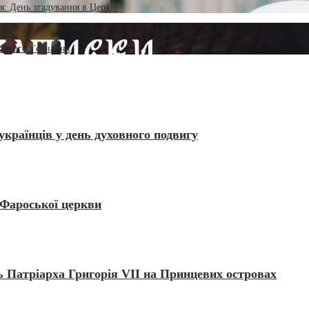
я: День згадування в Церкві
овного з'єднання
українців у день духовного подвигу
 Фароської церкви
 Патріарха Григорія VII на Принцевих островах