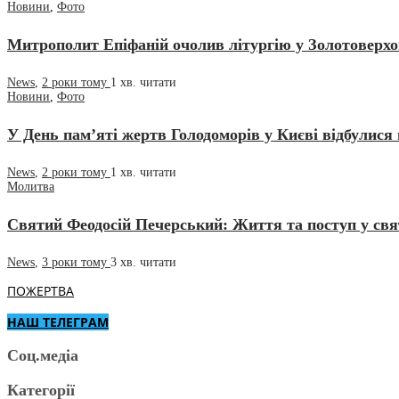
Новини
,
Фото
Митрополит Епіфаній очолив літургію у Золотоверхо
News
,
2 роки тому
1 хв.
читати
Новини
,
Фото
У День пам’яті жертв Голодоморів у Києві відбулися
News
,
2 роки тому
1 хв.
читати
Молитва
Святий Феодосій Печерський: Життя та поступ у свя
News
,
3 роки тому
3 хв.
читати
ПОЖЕРТВА
НАШ ТЕЛЕГРАМ
Соц.медіа
Категорії