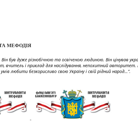
ТА МЕФОДІЯ
Він був дуже різнобічною та освіченою людиною. Він цінував укра
т, вчитель і приклад для наслідування, непохитний авторитет. 
умів любити безкорисливо свою Україну і свій рідний народ…”.