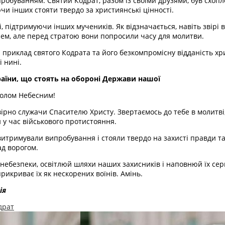
ипробуванням. Святий Кодрат, разом із своїми друзями, був схо
чи інших стояти твердо за християнські цінності.
, підтримуючи інших мучеників. Як відзначається, навіть звірі в
ем, але перед стратою вони попросили часу для молитви.
приклад святого Кодрата та його безкомпромісну відданість хр
 нині.
раїни, що стоять на обороні Держави нашої
олом Небесним!
рно служачи Спасителю Христу. Звертаємось до тебе в молитві,
 у час військового протистояння.
 витримували випробування і стояли твердо на захисті правди т
ад ворогом.
 небезпеки, освітлюй шляхи наших захисників і наповнюй їх се
рикриває їх як нескорених воїнів. Амінь.
ія
драт