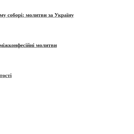
му соборі: молитви за Україну
 міжконфесійні молитви
тості