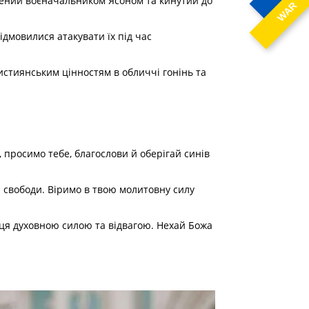
плений воєначальником Ясоном та кинутий до
WAR
ідмовилися атакувати їх під час
истиянським цінностям в обличчі гонінь та
 просимо тебе, благослови й оберігай синів
а свободи. Віримо в твою молитовну силу
рця духовною силою та відвагою. Нехай Божа