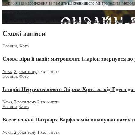
75-річчя від народження та пам'ять Блаженнішого Митрополита Мефоді
Новини
,
Фото
Православні у сучасному світі: Онлайн-практики віросповідання та дух
Схожі записи
Новини
,
Фото
Слова віри й надії: митрополит Іларіон звернувся до 
News
,
2 роки тому
2 хв.
читати
Новини
,
Фото
Історія Нерукотворного Образа Христа: від Едеси до
News
,
2 роки тому
2 хв.
читати
Новини
,
Фото
Вселенський Патріарх Варфоломій вшанував пам’ять
News
,
2 роки тому
1 хв.
читати