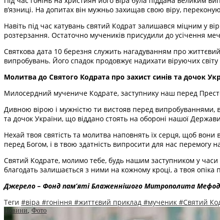
Під час гонінь на християн його віра була піддана великим в
в’язниці. На допитах він мужньо захищав свою віру, переконую
Навіть під час катувань святий Кодрат залишався міцним у вірі
розтерзання. Остаточно мучеників присудили до усічення меч
Святкова дата 10 березня служить нагадуванням про життєвий 
випробувань. Його спадок продовжує надихати віруючих світу і
Молитва до Святого Кодрата про захист синів та дочок Ук
Милосердний мучениче Кодрате, заступнику наш перед Прест
Дивною вірою і мужністю ти вистояв перед випробуваннями, ві
та дочок України, що віддано стоять на обороні нашої Держави
Нехай твоя святість та молитва наповнять їх серця, щоб вони
перед Богом, і в твою здатність випросити для нас перемогу н
Святий Кодрате, молимо тебе, будь нашим заступником у часи
благодать залишається з ними на кожному кроці, а твоя опіка п
Джерело – Фонд пам’яті Блаженнішого Митрополита Мефод
Теги
#віра
#гоніння
#життєвий приклад
#мученик
#Святий Ко
Новини
,
Фото