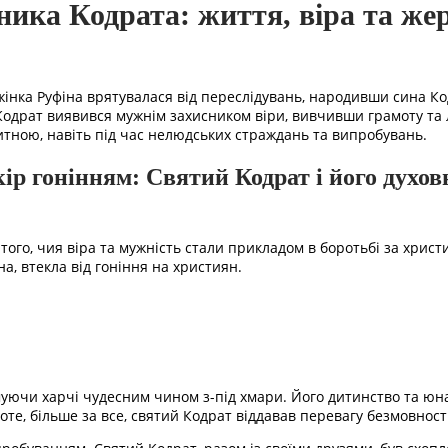
ка Кодрата: життя, віра та жер
 жінка Руфіна врятувалася від переслідувань, народивши сина Ко
 Кодрат виявився мужнім захисником віри, вивчивши грамоту та 
хитною, навіть під час нелюдських страждань та випробувань.
кір гонінням: Святий Кодрат і його духо
о, чия віра та мужність стали прикладом в боротьбі за християн
на, втекла від гоніння на християн.
чи харчі чудесним чином з-під хмари. Його дитинство та юнац
оте, більше за все, святий Кодрат віддавав перевагу безмовності