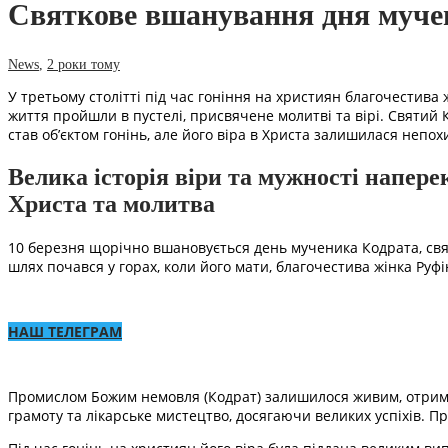
Святкове вшанування дня мучени
News
,
2 роки тому
У третьому столітті під час гоніння на християн благочестива
життя пройшли в пустелі, присвячене молитві та вірі. Святий
став об’єктом гонінь, але його віра в Христа залишилася непо
Велика історія віри та мужності напере
Христа та молитва
10 березня щорічно вшановується день мученика Кодрата, святог
шлях почався у горах, коли його мати, благочестива жінка Руфі
НАШ ТЕЛЕГРАМ
Промислом Божим немовля (Кодрат) залишилося живим, отримую
грамоту та лікарське мистецтво, досягаючи великих успіхів. Пр