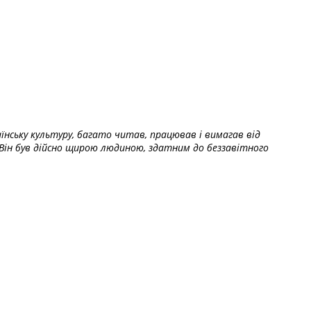
їнську культуру, багато читав, працював і вимагав від
Він був дійсно щирою людиною, здатним до беззавітного