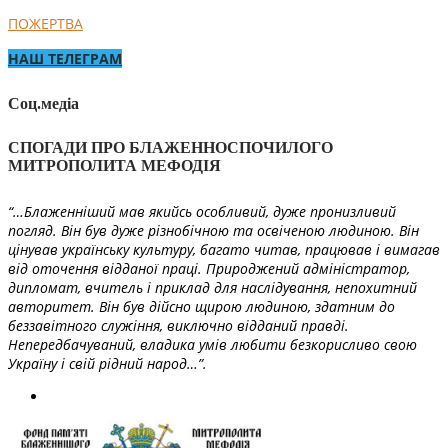
ПОЖЕРТВА
НАШ ТЕЛЕГРАМ
Соц.медіа
СПОГАДИ ПРО БЛАЖЕННОСПОЧИЛОГО
МИТРОПОЛИТА МЕФОДІЯ
“…Блаженніший мав якийсь особливий, дуже пронизливий
погляд. Він був дуже різнобічною та освіченою людиною. Він
цінував українську культуру, багато читав, працював і вимагав
від оточення відданої праці. Природжений адміністратор,
дипломат, вчитель і приклад для наслідування, непохитний
авторитет. Він був дійсно щирою людиною, здатним до
беззавітного служіння, виключно відданий правді.
Непередбачуваний, владика умів любити безкорисливо свою
Україну і свій рідний народ…”.