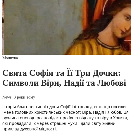
Молитва
Свята Софія та Її Три Дочки:
Символи Віри, Надії та Любові
News
,
3 роки тому
Історія благочестивої вдови Софії і її трьох дочок, що носили
імена головних християнських чеснот: Віра, Надія і Любов. Ця
рухлива оповідь розповідає про їхню відвагу та віру в Христа,
які провадили їх через страшні муки і дали світу живий
приклад духовної міцності.