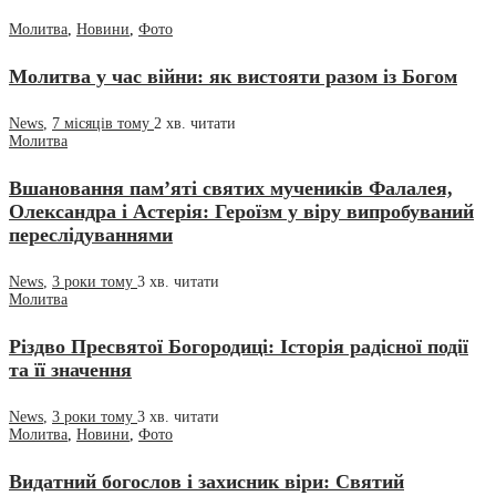
Молитва
,
Новини
,
Фото
Молитва у час війни: як вистояти разом із Богом
News
,
7 місяців тому
2 хв.
читати
Молитва
Вшановання пам’яті святих мучеників Фалалея,
Олександра і Астерія: Героїзм у віру випробуваний
переслідуваннями
News
,
3 роки тому
3 хв.
читати
Молитва
Різдво Пресвятої Богородиці: Історія радісної події
та її значення
News
,
3 роки тому
3 хв.
читати
Молитва
,
Новини
,
Фото
Видатний богослов і захисник віри: Святий