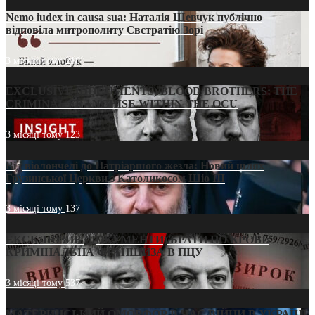
Nemo iudex in causa sua: Наталія Шевчук публічно
відповіла митрополиту Євстратію Зорі
3 місяці тому
210
EXCLUSIVE (DOCUMENTS)/BLOOD BROTHERS: THE
CRIMINAL FRANCHISE WITHIN THE OCU
3 місяці тому
123
Від віолончелі до Патріаршого жезла: Новий шлях
Грузинської Церкви з Католикосом Шіо III
3 місяці тому
137
ЕКСКЛЮЗИВ (ДОКУМЕНТИ)/БРАТИ ПО КРОВІ:
КРИМІНАЛЬНА ФРАНШИЗА В ПЦУ
3 місяці тому
537
МАТЕРИНСЬКИЙ ОМОРФОР В ЧАС ВІЙНИ В УКРАЇНІ