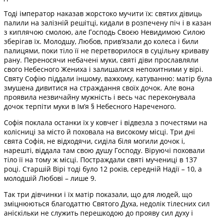
Тоді імператор наказав жорстоко мучити їх: святих дівиць
палили на залізній решітці, кидали в розпечену піч і в казан
з киплячою смолою, але Господь Своєю Невидимою Силою
зберігав їх. Молодшу, Любов, привʼязали до колеса і били
палицями, поки тіло її не перетворилося в суцільну криваву
рану. Переносячи небачені муки, святі діви прославляли
свого Небесного Жениха і залишалися непохитними у вірі.
Святу Софію піддали іншому, важкому, катуванню: матір була
змушена дивитися на страждання своїх дочок. Але вона
проявила незвичайну мужність і весь час переконувала
дочок терпіти муки в Імʼя § Небесного Нареченого.
Софія поклала останки їх у ковчег і відвезла з почестями на
колісниці за місто й поховала на високому місці. Три дні
свята Софія, не відходячи, сиділа біля могили дочок і,
нарешті, віддала там свою душу Господу. Віруючі поховали
тіло її на тому ж місці. Постраждали святі мучениці в 137
році. Старшій Вірі тоді було 12 років, середній Надії – 10, а
молодшій Любові – лише 9.
Так три дівчинки і їх матір показали, що для людей, що
зміцнюються благодаттю Святого Духа, недолік тілесних сил
аніскільки не служить перешкодою до прояву сил духу і