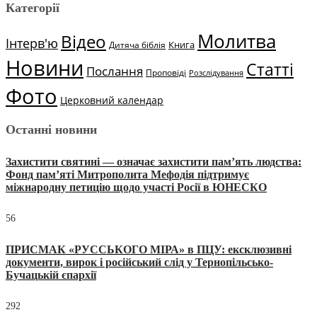
Категорії
Молитва
Відео
Інтерв'ю
Книга
Дитяча біблія
Новини
Статті
Послання
Проповіді
Розслідування
Фото
Церковний календар
Останні новини
Захистити святині — означає захистити пам’ять людства:
Фонд пам’яті Митрополита Мефодія підтримує
міжнародну петицію щодо участі Росії в ЮНЕСКО
56
ПРИСМАК «РУССЬКОГО МІРА» в ПЦУ: ексклюзивні
документи, вирок і російський слід у Тернопільсько-
Бучацькій єпархії
292