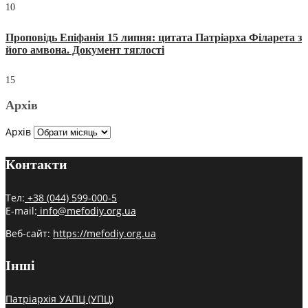
10
Проповідь Епіфанія 15 липня: цитата Патріарха Філарета з
його амвона. Документ тяглості
15
Архів
Архів
Контакти
Тел:
+38 (044) 599-000-5
E-mail:
info@mefodiy.org.ua
Веб-сайт:
https://mefodiy.org.ua
Інші
Патріархія УАПЦ (УПЦ)