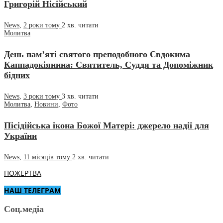
Григорій Нісійський
News
,
2 роки тому
2 хв.
читати
Молитва
День пам’яті святого преподобного Євдокима
Каппадокіянина: Святитель, Суддя та Допоміжник
бідних
News
,
3 роки тому
3 хв.
читати
Молитва
,
Новини
,
Фото
Пісідійська ікона Божої Матері: джерело надії для
України
News
,
11 місяців тому
2 хв.
читати
ПОЖЕРТВА
НАШ ТЕЛЕГРАМ
Соц.медіа