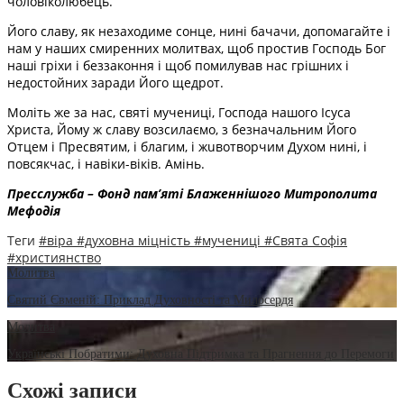
чоловіколюбець.
Його славу, як незаходиме сонце, нині бачачи, допомагайте і
нам у наших смиренних молитвах, щоб простив Господь Бог
наші гріхи і беззаконня і щоб помилував нас грішних і
недостойних заради Його щедрот.
Моліть же за нас, святі мyчениці, Господа нашого Ісуса
Христа, Йому ж славу возсилаємо, з безначальним Його
Отцем і Пресвятим, і благим, і жuвотворчим Духом нині, і
повсякчас, і навіки-віків. Амінь.
Пресслужба – Фонд пам’яті Блаженнішого Митрополита
Мефодія
Теги
#віра
#духовна міцність
#мучениці
#Свята Софія
#християнство
Молитва
Святий Євменій: Приклад Духовності та Милосердя
Молитва
Українські Побратими: Духовна Підтримка та Прагнення до Перемоги
Схожі записи