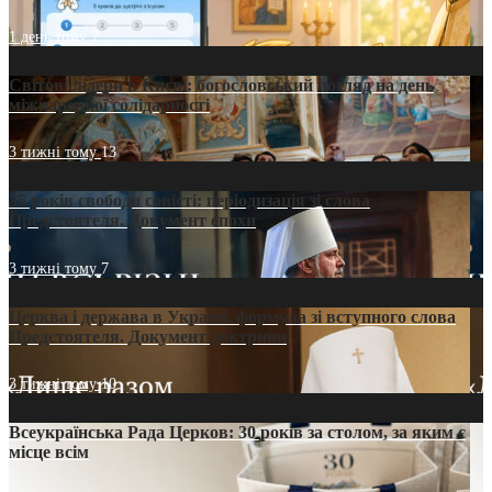
1 день тому
7
Світові лідери в Києві: богословський погляд на день
міжнародної солідарності
3 тижні тому
13
35 років свободи совісті: періодизація зі слова
Предстоятеля. Документ епохи
3 тижні тому
7
Церква і держава в Україні: формула зі вступного слова
Предстоятеля. Документ доктрини
3 тижні тому
10
Всеукраїнська Рада Церков: 30 років за столом, за яким є
місце всім