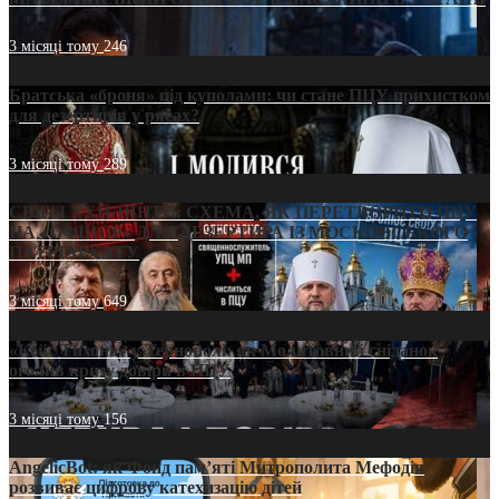
3 місяці тому
246
Братська «броня» під куполами: чи стане ПЦУ прихистком
для дезертирів у рясах?
3 місяці тому
289
СВЯТІ УХИЛЯНТИ: СХЕМА, ЯК ПЕРЕТВОРИТИ ПЦУ
НА «ОФШОР» ДЛЯ ДЕЗЕРТИРА ІЗ МОСКОВСЬКОГО
ПАТРІАРХАТУ
3 місяці тому
649
«Кейс Тихона» у Тернополі: як Молитовний сніданок
оголив кризу довіри в ПЦУ
3 місяці тому
156
AngelicBot: як Фонд пам’яті Митрополита Мефодія
розвиває цифрову катехизацію дітей