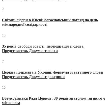
7
Світові лідери в Києві: богословський погляд на день
міжнародної солідарності
13
35 років свободи совісті: періодизація зі слова
Предстоятеля. Документ епохи
7
Церква і держава в Україні: формула зі вступного слова
Предстоятеля. Документ доктрини
10
Всеукраїнська Рада Церков: 30 років за столом, за яким є
місце всім