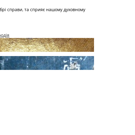
добрі справи, та сприяє нашому духовному
одія