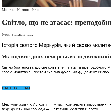
Молитва
,
Новини
,
Фото
Світло, що не згасає: преподоб
News
,
9 місяців тому
Історія святого Меркурія, який своєю молитво
Як подвиг двох печерських подвижників
Світло братерства, що сяє крізь віки – пам’ять преподобного 
своєю молитвою і постом скріпив духовний фундамент Києво-Печ
НАШ ТЕЛЕГРАМ
Меркурій жив у XIV столітті — у час, коли земні випробування н
веде до істинної свободи — шлях тиші, молитви й посту.