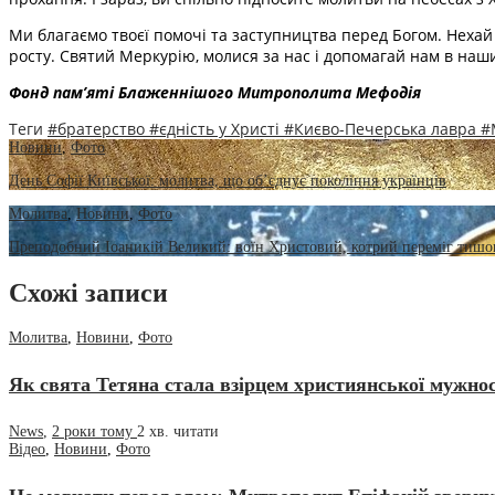
Ми благаємо твоєї помочі та заступництва перед Богом. Нехай 
росту. Святий Меркурію, молися за нас і допомагай нам в наши
Фонд пам’яті Блаженнішого Митрополита Мефоді
я
Теги
#братерство
#єдність у Христі
#Києво-Печерська лавра
#
Новини
,
Фото
День Софії Київської: молитва, що об’єднує покоління українців
Молитва
,
Новини
,
Фото
Преподобний Іоаникій Великий: воїн Христовий, котрий переміг тишо
Схожі записи
Молитва
,
Новини
,
Фото
Як свята Тетяна стала взірцем християнської мужнос
News
,
2 роки тому
2 хв.
читати
Відео
,
Новини
,
Фото