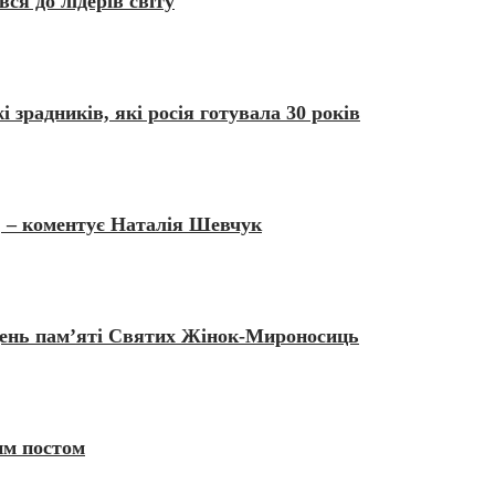
ся до лідерів світу
радників, які росія готувала 30 років
, – коментує Наталія Шевчук
день пам’яті Святих Жінок-Мироносиць
им постом