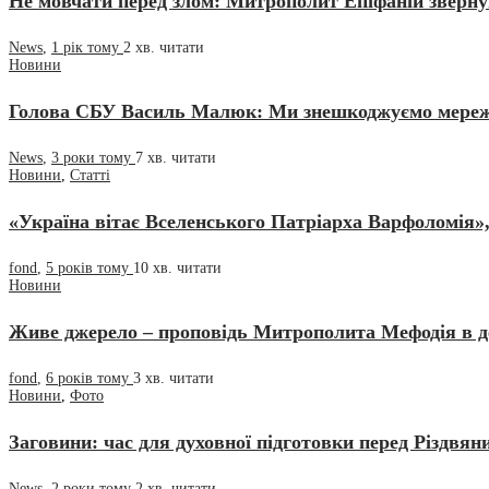
Не мовчати перед злом: Митрополит Епіфаній звернув
News
,
1 рік тому
2 хв.
читати
Новини
Голова СБУ Василь Малюк: Ми знешкоджуємо мережі з
News
,
3 роки тому
7 хв.
читати
Новини
,
Статті
«Україна вітає Вселенського Патріарха Варфоломія»
fond
,
5 років тому
10 хв.
читати
Новини
Живе джерело – проповідь Митрополита Мефодія в 
fond
,
6 років тому
3 хв.
читати
Новини
,
Фото
Заговини: час для духовної підготовки перед Різдвян
News
,
2 роки тому
2 хв.
читати