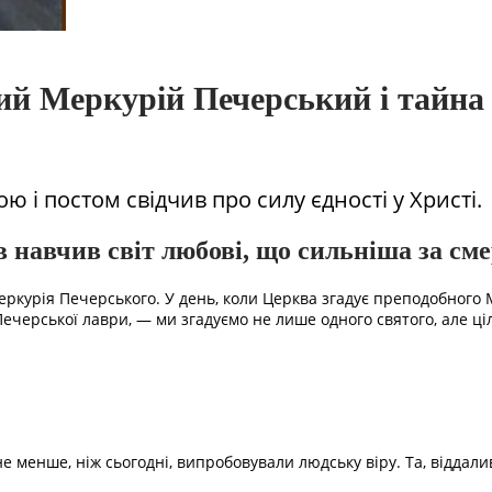
ний Меркурій Печерський і тайна
ю і постом свідчив про силу єдності у Христі.
 навчив світ любові, що сильніша за см
Меркурія Печерського. У день, коли Церква згадує преподобного 
ерської лаври, — ми згадуємо не лише одного святого, але ціли
е менше, ніж сьогодні, випробовували людську віру. Та, віддалив