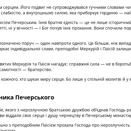
м серцем. Його подвиг не супроводжувався гучними словами чи
е слабкістю, а внутрішньою силою, яка приборкує гординю — на
сієм Печерським. Їхня братня єдність — це не лише історичний 
ті, ні у вічності — і Бог почув їхнє прохання. Вони спочили пор
і позначено поруч — один навпроти одного. Це більше, ніж випад
т шукає індивідуальної слави, преподобні Меркурій і Паїсій зал
вятих Меркурія та Паїсія нагадує: справжня сила — не в боротьбі 
самотності — братерство.
 кожного, хто шукає миру серця. Бо лише у спільній молитві й у
ника Печерського
е, якого з нерозлучною братською дружбою об’єднав Господь ра
 ви віддали своє серце і душу чернецтву в Печерському монастир
ьно з преподобним Паїсієм прохала Господа про нерозлучність н
Христом.