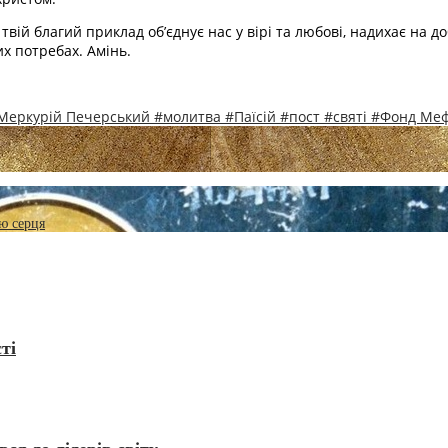
твій благий приклад об’єднує нас у вірі та любові, надихає на 
х потребах. Амінь.
Меркурій Печерський
#молитва
#Паїсій
#пост
#святі
#Фонд Меф
ю серця
ті