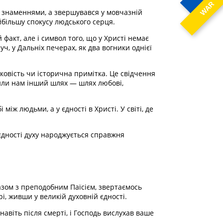
WAR
 знаменнями, а звершувався у мовчазній
йбільшу спокусу людського серця.
факт, але і символ того, що у Христі немає
уч, у Дальніх печерах, як два вогники однієї
ковість чи історична примітка. Це свідчення
ишили нам інший шлях — шлях любові,
між людьми, а у єдності в Христі. У світі, де
 єдності духу народжується справжня
зом з преподобним Паїсієм, звертаємось
і, живши у великій духовній єдності.
авіть після смерті, і Господь вислухав ваше