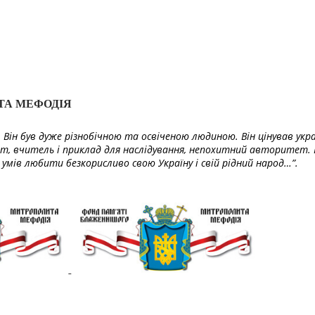
ТА МЕФОДІЯ
Він був дуже різнобічною та освіченою людиною. Він цінував укра
т, вчитель і приклад для наслідування, непохитний авторитет. 
умів любити безкорисливо свою Україну і свій рідний народ…”.