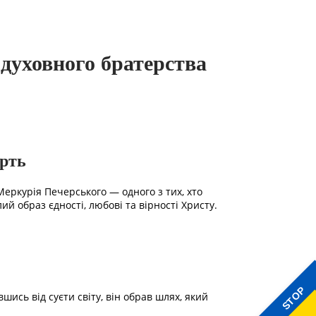
 духовного братерства
ерть
Меркурія Печерського — одного з тих, хто
й образ єдності, любові та вірності Христу.
STOP
шись від суєти світу, він обрав шлях, який