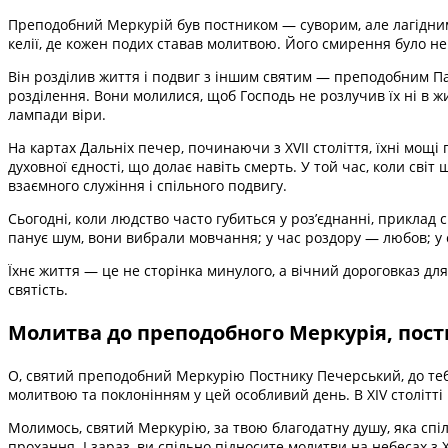
Преподобний Меркурій був постником — суворим, але лагідни
келії, де кожен подих ставав молитвою. Його смирення було н
Він розділив життя і подвиг з іншим святим — преподобним Паї
розділення. Вони молилися, щоб Господь не розлучив їх ні в жит
лампади віри.
На картах Дальніх печер, починаючи з XVII століття, їхні мощ
духовної єдності, що долає навіть смерть. У той час, коли сві
взаємного служіння і спільного подвигу.
Сьогодні, коли людство часто губиться у роз’єднанні, приклад с
панує шум, вони вибрали мовчання; у час роздору — любов; у 
Їхнє життя — це не сторінка минулого, а вічний дороговказ для
святість.
Молитва до преподобного Меркурія, пост
О, святий преподобний Меркурію Постнику Печерський, до теб
молитвою та поклонінням у цей особливий день. В XIV столітті
Молимось, святий Меркурію, за твою благодатну душу, яка спіл
прохання. І зараз, ви спільно підносите молитви на небесах з 