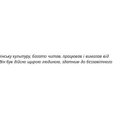
їнську культуру, багато читав, працював і вимагав від
Він був дійсно щирою людиною, здатним до беззавітного