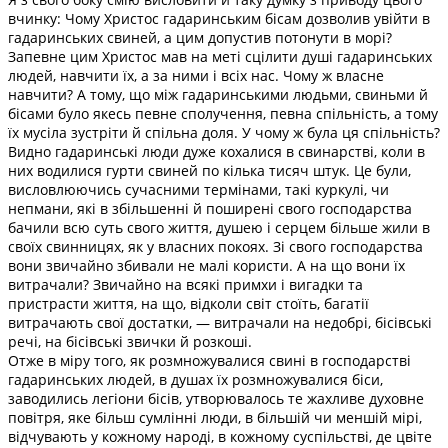
вчинку: Чому Христос гадаринським бісам дозволив увійти в
гадаринських свиней, а цим допустив потонути в морі?
Запевне цим Христос мав на меті сцілити душі гадаринських
людей, навчити їх, а за ними і всіх нас. Чому ж власне
навчити? А тому, що між гадаринськими людьми, свиньми й
бісами було якесь певне сполучення, певна спільність, а тому
їх мусіла зустріти й спільна доля. У чому ж була ця спільність?
Видно гадаринські люди дуже кохалися в свинарстві, коли в
них водилися гурти свиней по кілька тисяч штук. Це були,
висловлюючись сучасними термінами, такі куркулі, чи
непмани, які в збільшенні й поширені свого господарства
бачили всю суть свого життя, душею і серцем більше жили в
своїх свинницях, як у власних покоях. Зі свого господарства
вони звичайно збивали не малі користи. А на що вони їх
витрачали? Звичайно на всякі примхи і вигадки та
пристрасти життя, на що, відколи світ стоїть, багатії
витрачають свої достатки, — витрачали на недобрі, бісівські
речі, на бісівські звички й розкоші.
Отже в міру того, як розмножувалися свині в господарстві
гадаринських людей, в душах їх розмножувалися біси,
заводились легіони бісів, утворювалось те жахливе духовне
повітря, яке більш сумлінні люди, в більшій чи меншій мірі,
відчувають у кожному народі, в кожному суспільстві, де цвіте