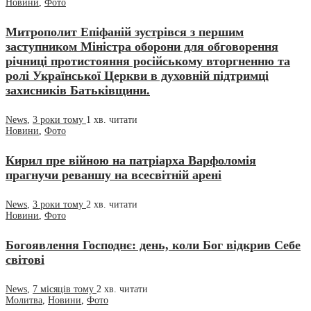
Новини
,
Фото
Митрополит Епіфаній зустрівся з першим
заступником Міністра оборони для обговорення
річниці протистояння російському вторгненню та
ролі Української Церкви в духовній підтримці
захисників Батьківщини.
News
,
3 роки тому
1 хв.
читати
Новини
,
Фото
Кирил пре війною на патріарха Варфоломія
прагнучи реваншу на всесвітній арені
News
,
3 роки тому
2 хв.
читати
Новини
,
Фото
Богоявлення Господнє: день, коли Бог відкрив Себе
світові
News
,
7 місяців тому
2 хв.
читати
Молитва
,
Новини
,
Фото