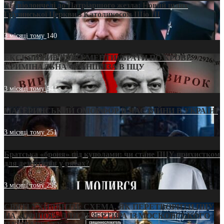
Від віолончелі до Патріаршого жезла: Новий шлях
Грузинської Церкви з Католикосом Шіо III
3 місяці тому
140
ЕКСКЛЮЗИВ (ДОКУМЕНТИ)/БРАТИ ПО КРОВІ:
КРИМІНАЛЬНА ФРАНШИЗА В ПЦУ
3 місяці тому
544
МАТЕРИНСЬКИЙ ОМОРФОР В ЧАС ВІЙНИ В УКРАЇНІ
3 місяці тому
251
Братська «броня» під куполами: чи стане ПЦУ прихистком
для дезертирів у рясах?
3 місяці тому
295
СВЯТІ УХИЛЯНТИ: СХЕМА, ЯК ПЕРЕТВОРИТИ ПЦУ
НА «ОФШОР» ДЛЯ ДЕЗЕРТИРА ІЗ МОСКОВСЬКОГО