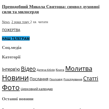
Преподобний Микола Святоша: символ духовної
сили та милосердя
News
,
2 роки тому
2 хв.
читати
ПОЖЕРТВА
НАШ ТЕЛЕГРАМ
Соц.медіа
Категорії
Молитва
Відео
Інтерв'ю
Книга
Дитяча біблія
Новини
Статті
Послання
Проповіді
Розслідування
Фото
Церковний календар
Останні новини