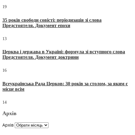
19
35 років свободи совісті: періодизація зі слова
Предстоятеля. Документ епохи
13
Церква і держава в Україні: формула зі вступного слова
Предстоятеля. Документ доктрини
16
Всеукраїнська Рада Церков: 30 років за столом, за яким є
місце всім
14
Архів
Архів