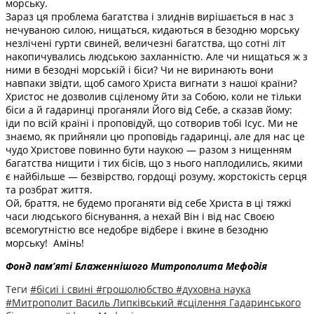
морську.
Зараз ця проблема багатства і злиднів вирішається в нас з
нечуваною силою, нищаться, кидаються в безодню морську
незлічені гурти свиней, величезні багатства, що сотні літ
накопичувались людською захланністю. Але чи нищаться ж з
ними в безодні морській і біси? Чи не виринають вони
навпаки звідти, щоб самого Христа вигнати з нашої країни?
Христос не дозволив сціленому йти за Собою, коли не тільки
біси а й гадаринці проганяли Його від Себе, а сказав йому:
іди по всій країні і проповідуй, що сотворив тобі Ісус. Ми не
знаємо, як прийняли цю проповідь гадаринці, але для нас це
чудо Христове повинно бути наукою — разом з нищенням
багатства нищити і тих бісів, що з нього наплодились, якими
є найбільше — безвірство, гордощі розуму, жорстокість серця
та розбрат життя.
Ой, браття, не будемо проганяти від себе Христа в ці тяжкі
часи людського біснування, а нехай Він і від нас Своєю
всемогутністю все недобре відбере і вкине в безодню
морську! Амінь!
Фонд пам’яті Блаженнішого Митрополита Мефоді
я
Теги
#бісиі і свині
#грошолюбство
#духовна наука
#Митрополит Василь Липківський
#сцілення Гадаринського