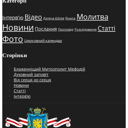
Категорії
Молитва
Відео
Інтерв'ю
Книга
Дитяча біблія
Новини
Статті
Послання
Проповіді
Розслідування
Фото
Церковний календар
Сторінки
Блаженніший Митрополит Мефодій
Духовний заповіт
Від серця до серця
Новини
Статті
Інтерв’ю