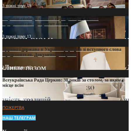
3 тижні тому
19
35 років свободи совісті: періодизація зі слова
Предстоятеля. Документ епохи
3 тижні тому
13
Церква і держава в Україні: формула зі вступного слова
Предстоятеля. Документ доктрини
3 тижні тому
16
Всеукраїнська Рада Церков: 30 років за столом, за яким є
місце всім
3 тижні тому
14
ПОЖЕРТВА
НАШ ТЕЛЕГРАМ