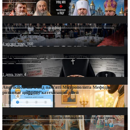
ПАТРІАРХАТУ
3 місяці тому
656
«Кейс Тихона» у Тернополі: як Молитовний сніданок
оголив кризу довіри в ПЦУ
4 місяці тому
160
Від гучного скандалу до тихого закриття: хто зупинив
справу Мстислава
1 день тому
4
AngelicBot: як Фонд пам’яті Митрополита Мефодія
розвиває цифрову катехизацію дітей
1 тиждень тому
12
Світові лідери в Києві: богословський погляд на день
міжнародної солідарності