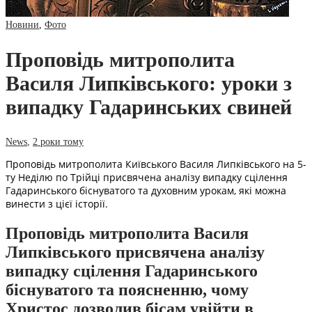
Новини
,
Фото
Проповідь митрополита
Василя Липківського: уроки з
випадку Гадаринських свиней
News
,
2 роки тому
Проповідь митрополита Київського Василя Липківського на 5-
ту Неділю по Трійці присвячена аналізу випадку сцілення
Гадаринського біснуватого та духовним урокам, які можна
винести з цієї історії.
Проповідь митрополита Василя
Липківського присвячена аналізу
випадку сцілення Гадаринського
біснуватого та поясненню, чому
Христос дозволив бісам увійти в