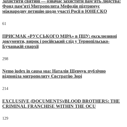
Захистити святині — означає захистити пам’ять людства:
Фонд пам’яті Митрополита Мефодія підтримує
міжнародну петицію щодо участі Росії в ЮНЕСКО
61
ПРИСМАК «РУССЬКОГО МІРА» в ПЦУ: ексклюзивні
документи, вирок і російський слід у Тернопільсько-
Бучацькій єпархії
298
Nemo iudex in causa sua: Наталія Шевчук публічно
відповіла митрополиту Євстратію Зорі
214
EXCLUSIVE (DOCUMENTS)/BLOOD BROTHERS: THE
CRIMINAL FRANCHISE WITHIN THE OCU
129