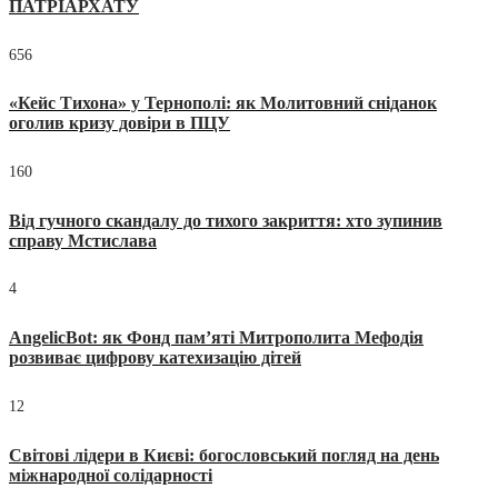
ПАТРІАРХАТУ
656
«Кейс Тихона» у Тернополі: як Молитовний сніданок
оголив кризу довіри в ПЦУ
160
Від гучного скандалу до тихого закриття: хто зупинив
справу Мстислава
4
AngelicBot: як Фонд пам’яті Митрополита Мефодія
розвиває цифрову катехизацію дітей
12
Світові лідери в Києві: богословський погляд на день
міжнародної солідарності