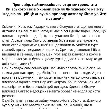
Проповідь найпочеснішого отця-митрополита
Київського і всієї України Василя Липківського на 5-ту
Неділю по Трійці: «Наука з приводу дозволу бісам увійти
в свиней»
Сцілення Христом Гадаринського біснуватого, що про нього
читалося з Євангелії сьогодні, має в собі дещо відмінного, що
викликає сумнів-недовір’я, а в сучасних безвірників навіть
глум. А саме, коли Христос звелів бісам вийти з чоловіка,
вони стали проситися, щоб Він дозволив їм увійти в гурт
свиней, що тут недалеко паслись. Христос дозволив і біси
ввійшли в свиней, і ввесь цей гурт зараз кинувся з кручі в
море і потонув. А було в цьому гурті, додає св. єв. Марко до
дві тисячі свиней.
Цей випадок сам собою для нас мало зрозумілий, о скільки
темна для нас природа бісів, їх прагнення, їх заходи. А де не
вистачає розуміння, там мусить прийти на допомогу віра, за
висловом одного отця церкви: «Вірую, бо не розумію». А в
маловірних, в безвірників цей випадок Христа з бісами
викликає багато недобрих і навіть образливих для Христа
розмов.
Одні бачуть тут якусь зайву жорстокість у Христа. Длячого
було губити так багато свиней? Чим вони винні, що в