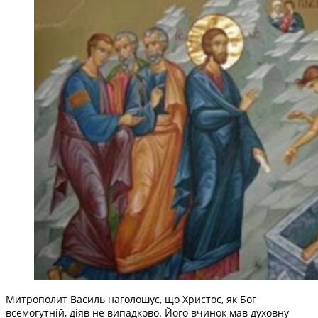
Митрополит Василь наголошує, що Христос, як Бог
всемогутній, діяв не випадково. Його вчинок мав духовну