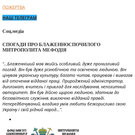
ПОЖЕРТВА
НАШ ТЕЛЕГРАМ
Соц.медіа
СПОГАДИ ПРО БЛАЖЕННОСПОЧИЛОГО
МИТРОПОЛИТА МЕФОДІЯ
“…Блаженніший мав якийсь особливий, дуже пронизливий
погляд. Він був дуже різнобічною та освіченою людиною. Він
цінував українську культуру, багато читав, працював і вимагав
від оточення відданої праці. Природжений адміністратор,
дипломат, вчитель і приклад для наслідування, непохитний
авторитет. Він був дійсно щирою людиною, здатним до
беззавітного служіння, виключно відданий правді.
Непередбачуваний, владика умів любити безкорисливо свою
Україну і свій рідний народ…”.