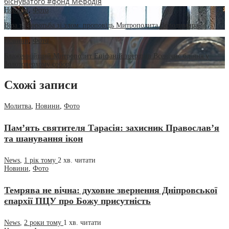
біснуватого
#фонд Мефодія
Новини
,
Фото
Віра та боротьба зі злом: проповідь Митрополита Володимира
Новини
,
Фото
Блаженнійший Митрополит Епіфаній звершив Всенічне бдіння у
Золотоверхому соборі
Схожі записи
Молитва
,
Новини
,
Фото
Пам’ять святителя Тарасія: захисник Православ’я
та шанування ікон
News
,
1 рік тому
2 хв.
читати
Новини
,
Фото
Темрява не вічна: духовне звернення Дніпровської
єпархії ПЦУ про Божу присутність
News
,
2 роки тому
1 хв.
читати