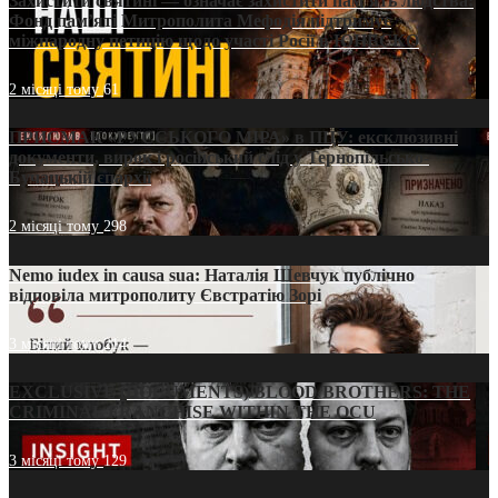
Захистити святині — означає захистити пам’ять людства:
Фонд пам’яті Митрополита Мефодія підтримує
міжнародну петицію щодо участі Росії в ЮНЕСКО
2 місяці тому
61
ПРИСМАК «РУССЬКОГО МІРА» в ПЦУ: ексклюзивні
документи, вирок і російський слід у Тернопільсько-
Бучацькій єпархії
2 місяці тому
298
Nemo iudex in causa sua: Наталія Шевчук публічно
відповіла митрополиту Євстратію Зорі
3 місяці тому
214
EXCLUSIVE (DOCUMENTS)/BLOOD BROTHERS: THE
CRIMINAL FRANCHISE WITHIN THE OCU
3 місяці тому
129