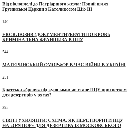
Від віолончелі до Патріаршого жезла: Новий шлях
Грузинської Церкви з Католикосом Шіо III
140
ЕКСКЛЮЗИВ (ДОКУМЕНТИ)/БРАТИ ПО КРОВІ:
КРИМІНАЛЬНА ФРАНШИЗА В ПЦУ
544
МАТЕРИНСЬКИЙ ОМОРФОР В ЧАС ВІЙНИ В УКРАЇНІ
251
Братська «броня» під куполами: чи стане ПЦУ прихистком
для дезертирів у рясах?
295
СВЯТІ УХИЛЯНТИ: СХЕМА, ЯК ПЕРЕТВОРИТИ ПЦУ
НА «ОФШОР» ДЛЯ ДЕЗЕРТИРА ІЗ МОСКОВСЬКОГО