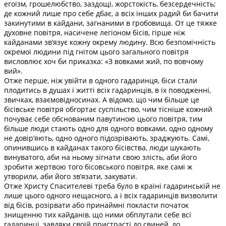
егоїзм, грошелюбство, заздощі, жорстокість, безсердечність;
де кожний лише про себе дбає, а всіх інших радий би бачити
закинутими в кайдани, загнаними в гробовища. От це тяжке
духовне повітря, насичене легіоном бісів, гірше ніж
кайданами зв’язує кожну окрему людину. Всю безпомічність
окремої людини під гнітом цього загального повітря
висловлює хоч би приказка: «З вовками жий, по вовчому
вий».
Отже перше, ніж увійти в одного гадаринця, біси стали
плодитись в душах і житті всіх гадаринців, в їх поводженні,
звичках, взаємовідносинах. А відомо, що чим більше це
бісівське повітря обгортає суспільство, чим тісніше кожний
почуває себе обснованим павутиною цього повітря, тим
більше люди стають одно для одного вовками, одно одному
не довір’яють, одно одного підозрівають, зраджують. Самі,
опинившись в кайданах такого бісівства, люди шукають
винуватого, аби на ньому зігнати свою злість, аби його
зробити жертвою того бісовського повітря, яке самі ж
утворили, аби його зв’язати, закувати.
Отже Христу Спасителеві треба було в країні гадаринській не
лише цього одного нещасного, а і всіх гадаринців визволити
від бісів, розірвати або принаймні покласти початок
знищенню тих кайданів, що ними обплутали себе всі
гадаринці, завдяки своїй пристрасті до свиней, до