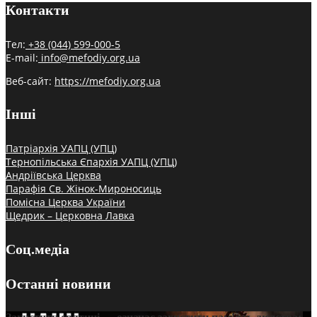
Контакти
Тел:
+38 (044) 599-000-5
E-mail:
info@mefodiy.org.ua
Веб-сайт:
https://mefodiy.org.ua
Інші
Патріархія УАПЦ (УПЦ)
Тернопільська Єпархія УАПЦ (УПЦ)
Андріївська Церква
Парафія Св. Жінок-Мироносиць
Помісна Церква України
Щедрик – Церковна Лавка
Соц.медіа
Останні новини