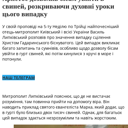
свиней, розкриваючи духовні уроки
цього випадку
У своїй проповіді на 5-ту Неділю по Трійці найпочесніший
отець-митрополит Київський і всієї України Василь
Липківський розповів про значення випадку сцілення
Христом Гадаринського біснуватого. Цей випадок викликає
багато запитань та сумнівів, особливо щодо дозволу бісам
увійти в гурт свиней, які потім кинулися з кручі в море і
потонули.
НАШ ТЕЛЕГРАМ
Митрополит Липківський пояснює, що де не вистачає
розуміння, там повинна прийти на допомогу віра. Він
наводить приклад святого євангеліста Марка, який додає, що
в гурті було близько двох тисяч свиней. Однак, для багатьох
цей випадок здається незрозумілим та навіть жорстоким.