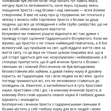
чоловікові був легіон бісів? Інші бачать тут навіть якусь
негідну Христа легковажність, наче якусь іграшку, якесь
знущання Христа і над бісами і над свиньми — всеж Божим
створінням. Я вже не кажу про ці глузування, які точаться у
зв’язку з якоюсь ніби торгівлею Христа з бісами за душу
людини, що все це оповідання є ніби грубе суєвірство, що не
має в собі ніякої моральної вартости.
Безумовно ми повинні рішуче відкинути всі такі думки з
приводу історії сцілення Гадаринського біснуватого. Коли ми
віримо, що Христос є не тільки найвищий Навчитель, а й Бог
всемогучий, що прийшов на світ, щоб віддати життя своє за
життя світу, то ця віра не тільки цілком покриває все, що в
цій історії здається для нас незрозумілим і неймовірним, а й
спонукує припустити, що й цей вчинок Христа з бісами і
свиньми, як і кожний Його вчинок не був випадковим,
беззмістовним або зайвим, а давав певну науку й духовну
користь, як Гадаринцям, так і всім людям на всі віки. Цього
погляду тримаються всі, хто не легковажно ставиться до
оповідань св. Євангелії, а заглиблюються в суть Христової
науки, Христових слів і діл, і в кожному вчинкові Христа, в
кожному Його слові шукають певної науки й глибокої думки.
Шукають і знаходять!
Безперечно і вчинок Христа з гадаринськими свиньми й
бісами містить у собі глибоку науку для всіх людей і може