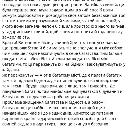
господарства і наслідків цієї пристрасти. Загибіль свиней, це
була перш за все наука гадаринцям, в який спосіб вони
можуть оздоровити й розрядити своє затхле бісівське повітря
і стати такими ж розумними й чистими, як той нещасний, у
якого вони загнали легіон бісів, але Христос їх з нього вигнав
у гадаринських свиней, щоб з ними потопити й гадаринську
зажерливість.
Браття! Вигнанням бісів у свиней Христос і нас усіх навчає,
що грошолюбство й біси мають тісне сполучення між собою:
чим більше люди накопичують в себе багатства, тим більше
плодять між собою бісів. А коли заплодяться біси між
багатими, то ці переженуть їх і на бідних і заковуватимуть їх у
кайдани.
Як переженуть? — А от в багатому місті, де є палати багатих,
там є й підвали бідноти, де є пишні вулиці, світлі квартали,
там і темні, брудні задвірки, де є лице, там і виворіть. Де
панування багатіїв, там найбільше відчувається бідування й
біснування в підвалах — гробовищах життя…
Проблема знищення багатства й бідности, а разом і
біснування, це найболючіше питання в людей ще з
найдавніших часів і до наших днів. Христос це питання
вирішив в країні гадаринській в такий спосіб, що й бісів і
свиней з’єднав в один гурт, і все це скинув у безодню