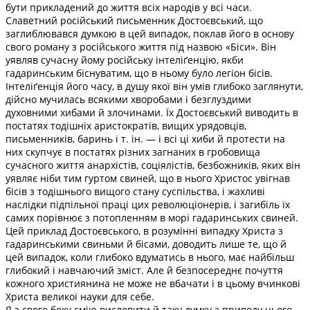
бути прикладений до життя всіх народів у всі часи.
Славетний російський письменник Достоєвський, що
заглиблювався думкою в цей випадок, поклав його в основу
свого роману з російського життя під назвою «Біси». Він
уявляв сучасну йому російську інтеліґенцію, якби
гадаринським біснуватим, що в ньому було легіон бісів.
Інтеліґенція його часу, в душу якої він умів глибоко заглянути,
дійсно мучилась всякими хворобами і безглуздими
духовними хибами й злочинами. Їх Достоєвський виводить в
постатях тодішніх аристократів, вищих урядовців,
письменників, баринь і т. ін. — і всі ці хиби й протести на
них скупчує в постатях різних загнаних в гробовища
сучасного життя анархістів, соціялістів, безбожників, яких він
уявляє ніби тим гуртом свиней, що в нього Христос увігнав
бісів з тодішнього вищого стану суспільства, і жахливі
наслідки підпільної праці цих революціонерів, і загибіль їх
самих порівнює з потопленням в морі гадаринських свиней.
Цей приклад Достоєвського, в розумінні випадку Христа з
гадаринськими свиньми й бісами, доводить лише те, що й
цей випадок, коли глибоко вдуматись в нього, має найбільш
глибокий і навчаючий зміст. Але й безпосереднє почуття
кожного християнина не може не вбачати і в цьому вчинкові
Христа великої науки для себе.
Я з свого боку смію висловити й таку думку з приводу цього