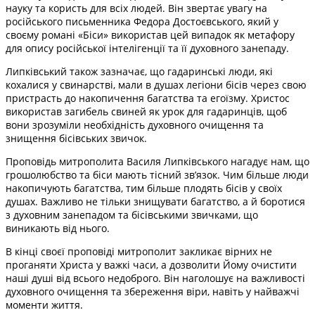
науку та користь для всіх людей. Він звертає увагу на
російського письменника Федора Достоєвського, який у
своєму романі «Біси» використав цей випадок як метафору
для опису російської інтелігенції та її духовного занепаду.
Липківський також зазначає, що гадаринські люди, які
кохалися у свинарстві, мали в душах легіони бісів через свою
пристрасть до накопичення багатства та егоїзму. Христос
використав загибель свиней як урок для гадаринців, щоб
вони зрозуміли необхідність духовного очищення та
знищення бісівських звичок.
Проповідь митрополита Василя Липківського нагадує нам, що
грошолюбство та біси мають тісний зв’язок. Чим більше люди
накопичують багатства, тим більше плодять бісів у своїх
душах. Важливо не тільки знищувати багатство, а й боротися
з духовним занепадом та бісівськими звичками, що
виникають від нього.
В кінці своєї проповіді митрополит закликає вірних не
проганяти Христа у важкі часи, а дозволити Йому очистити
наші душі від всього недоброго. Він наголошує на важливості
духовного очищення та збереження віри, навіть у найважчі
моменти життя.