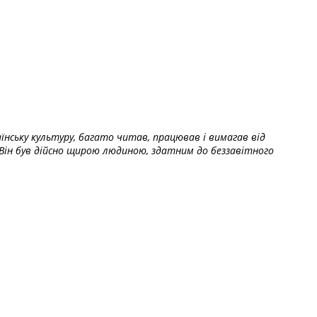
їнську культуру, багато читав, працював і вимагав від
Він був дійсно щирою людиною, здатним до беззавітного