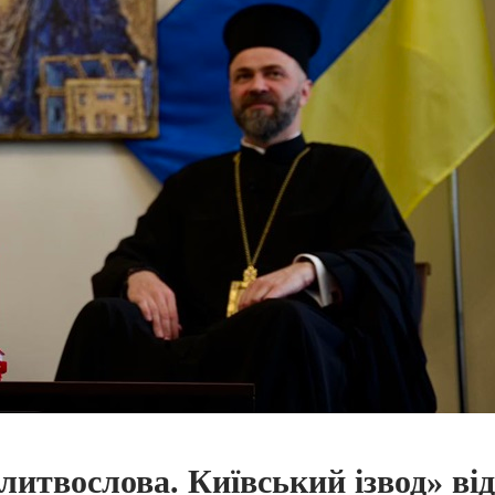
итвослова. Київський ізвод» від