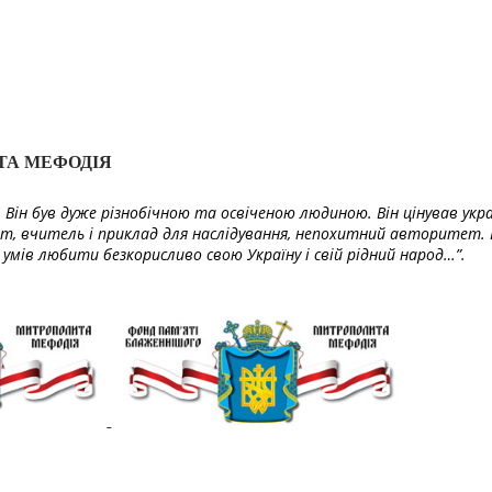
ТА МЕФОДІЯ
Він був дуже різнобічною та освіченою людиною. Він цінував укра
т, вчитель і приклад для наслідування, непохитний авторитет. 
умів любити безкорисливо свою Україну і свій рідний народ…”.