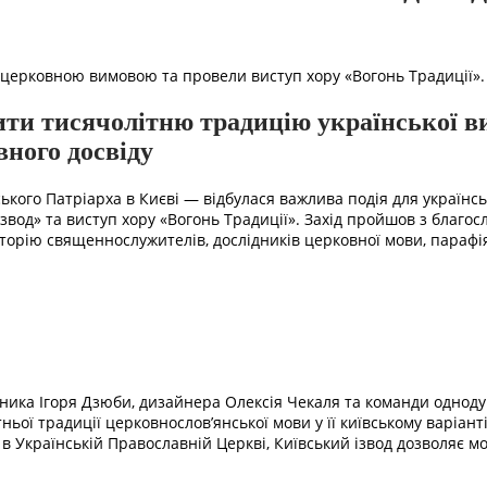
 церковною вимовою та провели виступ хору «Вогонь Традиції».
ти тисячолітню традицію української в
вного досвіду
нського Патріарха в Києві — відбулася важлива подія для україн
вод» та виступ хору «Вогонь Традиції». Захід пройшов з благос
иторію священнослужителів, дослідників церковної мови, парафі
ядника Ігоря Дзюби, дизайнера Олексія Чекаля та команди однод
тньої традиції церковнослов’янської мови у її київському варіан
я в Українській Православній Церкві, Київський ізвод дозволяє