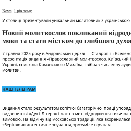
News
,
1 рік тому
У столиці презентували унікальний молитовник з українською
Новий молитвослов покликаний відроди
мови та стати містком до глибшого духо
7 травня 2025 року в Андріївській церкві — Ставропігії Вселе
презентація видання «Православний молитвослов. Київський із
Україні, єпископа Команського Михаїла, і зібрав численну ауд
молитви.
НАШ ТЕЛЕГРАМ
Видання стало результатом копіткої багаторічної праці упор
видавництві «Дух і Літера» і має на меті відродження тисячолі
вимовою. На відміну від московської традиції, яка вкоренилас
зберігаючи автентичне звучання, зрозуміле вірянам.