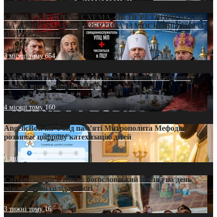
СВЯТІ УХИЛЯНТИ: СХЕМА, ЯК ПЕРЕТВОРИТИ ПЦУ
НА «ОФШОР» ДЛЯ ДЕЗЕРТИРА ІЗ МОСКОВСЬКОГО
ПАТРІАРХАТУ
3 місяці тому
654
«Кейс Тихона» у Тернополі: як Молитовний сніданок
оголив кризу довіри в ПЦУ
4 місяці тому
160
AngelicBot: як Фонд пам’яті Митрополита Мефодія
розвиває цифрову катехизацію дітей
6 днів тому
9
Світові лідери в Києві: богословський погляд на день
міжнародної солідарності
3 тижні тому
16