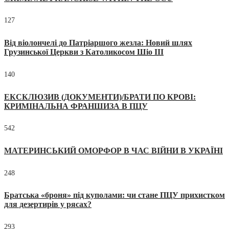
127
Від віолончелі до Патріаршого жезла: Новий шлях
Грузинської Церкви з Католикосом Шіо III
140
ЕКСКЛЮЗИВ (ДОКУМЕНТИ)/БРАТИ ПО КРОВІ:
КРИМІНАЛЬНА ФРАНШИЗА В ПЦУ
542
МАТЕРИНСЬКИЙ ОМОРФОР В ЧАС ВІЙНИ В УКРАЇНІ
248
Братська «броня» під куполами: чи стане ПЦУ прихистком
для дезертирів у рясах?
293