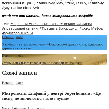
поклоніння в Трійці славимому Богу, Отцю, і Сину, і Святому
Духу, навіки віків. Амінь.
Фонд пам’яті Блаженнішого Митрополита Мефоді
я
Теги
#зцілення
#Почаївська ікона
#Почаївська лавра
#православні святині
#Пресвята Богородиця
#фонд Мефодія
#чудотворні ікони
Новини
,
Фото
Харківщина вітає повернення «Покровської церкви»: суд відновлює
державну власність
Новини
,
Фото
Отець Іван Сидор: голос дзвонів Свободи на Майдані
Схожі записи
Новини
,
Фото
Митрополит Епіфаній у центрі Superhumans: «Це
місце, де зцілюються тіло і душа»
News
,
1 рік тому
2 хв.
читати