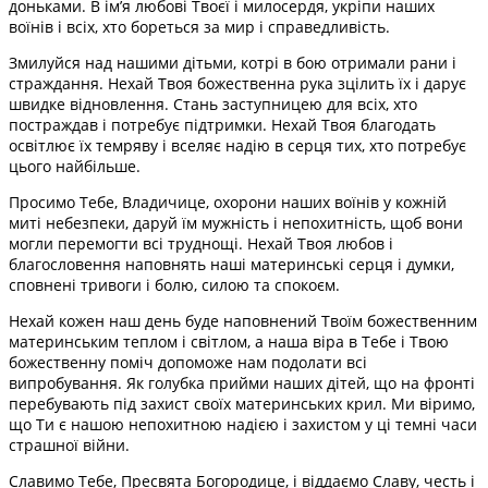
доньками. В ім’я любові Твоєї і милосердя, укріпи наших
воїнів і всіх, хто бореться за мир і справедливість.
Змилуйся над нашими дітьми, котрі в бою отримали рани і
страждання. Нехай Твоя божественна рука зцілить їх і дарує
швидке відновлення. Стань заступницею для всіх, хто
постраждав і потребує підтримки. Нехай Твоя благодать
освітлює їх темряву і вселяє надію в серця тих, хто потребує
цього найбільше.
Просимо Тебе, Владичице, охорони наших воїнів у кожній
миті небезпеки, даруй їм мужність і непохитність, щоб вони
могли перемогти всі труднощі. Нехай Твоя любов і
благословення наповнять наші материнські серця і думки,
сповнені тривоги і болю, силою та спокоєм.
Нехай кожен наш день буде наповнений Твоїм божественним
материнським теплом і світлом, а наша віра в Тебе і Твою
божественну поміч допоможе нам подолати всі
випробування. Як голубка прийми наших дітей, що на фронті
перебувають під захист своїх материнських крил. Ми віримо,
що Ти є нашою непохитною надією і захистом у ці темні часи
страшної війни.
Славимо Тебе, Пресвята Богородице, і віддаємо Славу, честь і