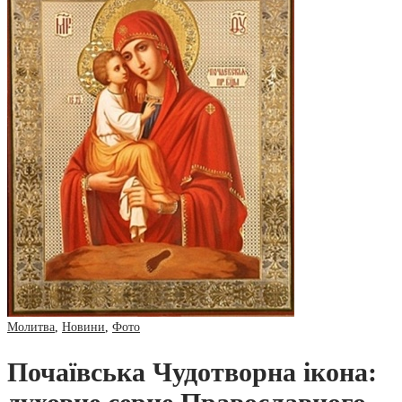
Молитва
,
Новини
,
Фото
Почаївська Чудотворна ікона: