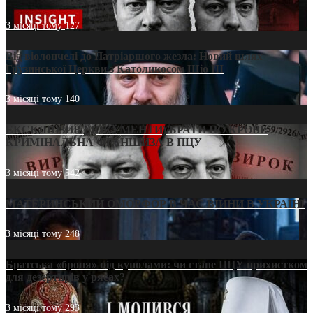
3 місяці тому
127
Від віолончелі до Патріаршого жезла: Новий шлях
Грузинської Церкви з Католикосом Шіо III
3 місяці тому
140
ЕКСКЛЮЗИВ (ДОКУМЕНТИ)/БРАТИ ПО КРОВІ:
КРИМІНАЛЬНА ФРАНШИЗА В ПЦУ
3 місяці тому
542
МАТЕРИНСЬКИЙ ОМОРФОР В ЧАС ВІЙНИ В УКРАЇНІ
3 місяці тому
248
Братська «броня» під куполами: чи стане ПЦУ прихистком
для дезертирів у рясах?
3 місяці тому
293