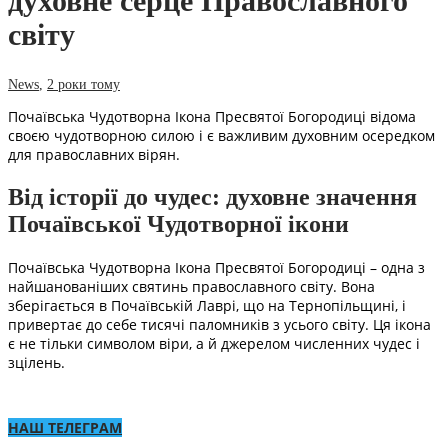
духовне серце Православного
світу
News
,
2 роки тому
Почаївська Чудотворна Ікона Пресвятої Богородиці відома
своєю чудотворною силою і є важливим духовним осередком
для православних вірян.
Від історії до чудес: духовне значення
Почаївської Чудотворної ікони
Почаївська Чудотворна Ікона Пресвятої Богородиці – одна з
найшанованіших святинь православного світу. Вона
зберігається в Почаївській Лаврі, що на Тернопільщині, і
привертає до себе тисячі паломників з усього світу. Ця ікона
є не тільки символом віри, а й джерелом численних чудес і
зцілень.
НАШ ТЕЛЕГРАМ