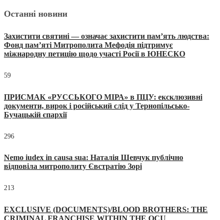
Останні новини
Захистити святині — означає захистити пам’ять людства:
Фонд пам’яті Митрополита Мефодія підтримує
міжнародну петицію щодо участі Росії в ЮНЕСКО
59
ПРИСМАК «РУССЬКОГО МІРА» в ПЦУ: ексклюзивні
документи, вирок і російський слід у Тернопільсько-
Бучацькій єпархії
296
Nemo iudex in causa sua: Наталія Шевчук публічно
відповіла митрополиту Євстратію Зорі
213
EXCLUSIVE (DOCUMENTS)/BLOOD BROTHERS: THE
CRIMINAL FRANCHISE WITHIN THE OCU