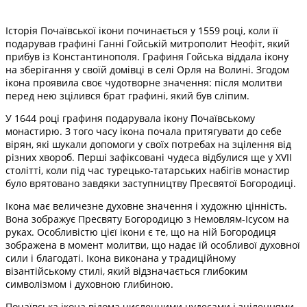
Історія Почаївської ікони починається у 1559 році, коли її
подарував графині Ганні Гойській митрополит Неофіт, який
прибув із Константинополя. Графиня Гойська віддала ікону
на зберігання у своїй домівці в селі Орля на Волині. Згодом
ікона проявила своє чудотворне значення: після молитви
перед нею зцілився брат графині, який був сліпим.
У 1644 році графиня подарувала ікону Почаївському
монастирю. З того часу ікона почала притягувати до себе
вірян, які шукали допомоги у своїх потребах на зцілення від
різних хвороб. Перші зафіксовані чудеса відбулися ще у XVII
столітті, коли під час турецько-татарських набігів монастир
було врятовано завдяки заступництву Пресвятої Богородиці.
Ікона має величезне духовне значення і художню цінність.
Вона зображує Пресвяту Богородицю з Немовлям-Ісусом на
руках. Особливістю цієї ікони є те, що на ній Богородиця
зображена в момент молитви, що надає їй особливої духовної
сили і благодаті. Ікона виконана у традиційному
візантійському стилі, який відзначається глибоким
символізмом і духовною глибиною.
Почаївська ікона відома численними чудесами і зціленнями.