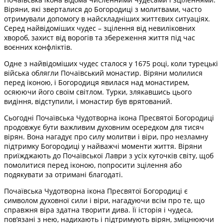
Віряни, які зверталися до Богородиці з молитвами, часто
отримували допомогу в найскладніших життєвих ситуаціях.
Серед найвідоміших чудес – зцілення від невиліковних
хвороб, захист від ворогів та збереження життя під час
воєнних конфліктів.
Одне з найвідоміших чудес сталося у 1675 році, коли турецькі
війська облягли Почаївський монастир. Віряни молилися
перед іконою, і Богородиця явилася над монастирем,
осяюючи його своїм світлом. Турки, злякавшись цього
видіння, відступили, і монастир був врятований.
Сьогодні Почаївська Чудотворна ікона Пресвятої Богородиці
продовжує бути важливим духовним осередком для тисяч
вірян. Вона нагадує про силу молитви і віри, про незламну
підтримку Богородиці у найважчі моменти життя. Віряни
приїжджають до Почаївської Лаври з усіх куточків світу, щоб
помолитися перед іконою, попросити зцілення або
подякувати за отримані благодаті.
Почаївська Чудотворна ікона Пресвятої Богородиці є
символом духовної сили і віри, нагадуючи всім про те, що
справжня віра здатна творити дива. Її історія і чудеса,
пов’язані з нею, надихають і підтримують вірян, зміцнюючи