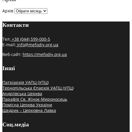
Архів
Контакти
Тел:
+38 (044) 599-000-5
E-mail:
info@mefodiy.org.ua
Веб-сайт:
https://mefodiy.org.ua
Інші
Патріархія УАПЦ (УПЦ)
Тернопільська Єпархія УАПЦ (УПЦ)
Андріївська Церква
Парафія Св. Жінок-Мироносиць
Помісна Церква України
Щедрик – Церковна Лавка
Соц.медіа