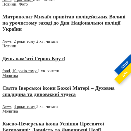
Новини
,
Фото
Митрополит Михаїл привітав поліцейських Волині
на урочистому заході до Дня Національної поліції
України
News
,
2 роки тому
2 хв.
читати
Новини
День пам’яті Героїв Крут!
STOP
fond
,
10 років тому
1 хв.
читати
WAR
Молитва
Свято Іверської ікони Божої Матері – Духовна
спадщина та дивовижні чудеса
News
,
3 роки тому
3 хв.
читати
Молитва
Києво-Печерська ікона Успіння Пресвятої
Богородиці: Давність та Дивовижні Події