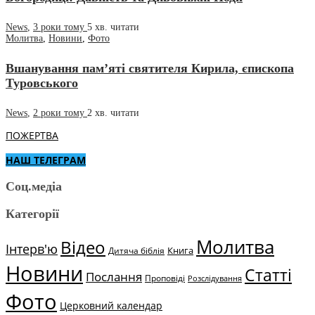
News
,
3 роки тому
5 хв.
читати
Молитва
,
Новини
,
Фото
Вшанування пам’яті святителя Кирила, єпископа
Туровського
News
,
2 роки тому
2 хв.
читати
ПОЖЕРТВА
НАШ ТЕЛЕГРАМ
Соц.медіа
Категорії
Молитва
Відео
Інтерв'ю
Книга
Дитяча біблія
Новини
Статті
Послання
Проповіді
Розслідування
Фото
Церковний календар