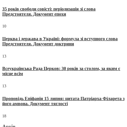
35 років свободи совісті: періодизація зі слова
Предстоятеля. Документ епохи
10
Церква і держава в Україні: формула зі вступного слова
Предстоятеля. Документ доктрини
13
Всеукраїнська Рада Церков: 30 років за столом, за яким є
місце всім
13
Проповідь Епіфанія 15 липня: цитата Патріарха Філарета з
його амвона. Документ тяглості
18
Архів