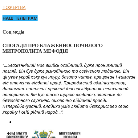
ПОЖЕРТВА
НАШ ТЕЛЕГРАМ
Соц.медіа
СПОГАДИ ПРО БЛАЖЕННОСПОЧИЛОГО
МИТРОПОЛИТА МЕФОДІЯ
“…Блаженніший мав якийсь особливий, дуже пронизливий
погляд. Він був дуже різнобічною та освіченою людиною. Він
цінував українську культуру, багато читав, працював і вимагав
від оточення відданої праці. Природжений адміністратор,
дипломат, вчитель і приклад для наслідування, непохитний
авторитет. Він був дійсно щирою людиною, здатним до
беззавітного служіння, виключно відданий правді.
Непередбачуваний, владика умів любити безкорисливо свою
Україну і свій рідний народ…”.