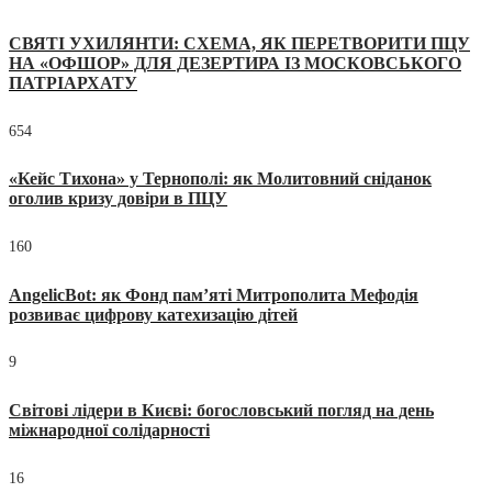
СВЯТІ УХИЛЯНТИ: СХЕМА, ЯК ПЕРЕТВОРИТИ ПЦУ
НА «ОФШОР» ДЛЯ ДЕЗЕРТИРА ІЗ МОСКОВСЬКОГО
ПАТРІАРХАТУ
654
«Кейс Тихона» у Тернополі: як Молитовний сніданок
оголив кризу довіри в ПЦУ
160
AngelicBot: як Фонд пам’яті Митрополита Мефодія
розвиває цифрову катехизацію дітей
9
Світові лідери в Києві: богословський погляд на день
міжнародної солідарності
16