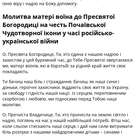
їхню віру і надію на Божу допомогу.
Молитва матері воїна до Пресвятої
Богородиці на честь Почаївської
Чудотворної ікони у часі російсько-
української війни
О, Пресвята Богородице, Ти, хто єдина є нашою надією і
захистом у цей буремний час, до Тебе-Пресвятої звертаємося
ми, матері воїнів, які в боротьбі за рідний край життя своє
покладають.
Ти бачиш наш біль і страждання, бачиш, як наші сини і
доньки, героїчні захисники, віддають своє життя за Україну,
за свободу і гідність нашої нації. Із серцем, переповненим
скорботою і любов’ю, ми підносимо перед Тобою наші
молитви.
О, Пречиста Владичице, Ти, хто принесла на землю світло і
надію, поглянь на нас у нашій найбільшій потребі. Втіш нас,
коли сльози стискають наші серця, і дай нам сили витримати
біль розлуки з нашими найдорожчими дітьми – синами і