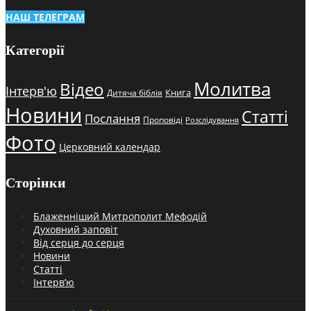
НАШ ТЕЛЕГРАМ
Категорії
Молитва
Відео
Інтерв'ю
Книга
Дитяча біблія
Новини
Статті
Послання
Проповіді
Розслідування
Фото
Церковний календар
Сторінки
Блаженніший Митрополит Мефодій
Духовний заповіт
Від серця до серця
Новини
Статті
Інтерв’ю