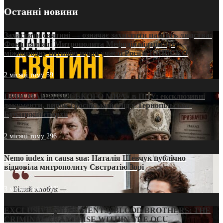
Останні новини
Захистити святині — означає захистити пам’ять людства:
Фонд пам’яті Митрополита Мефодія підтримує
міжнародну петицію щодо участі Росії в ЮНЕСКО
2 місяці тому
59
ПРИСМАК «РУССЬКОГО МІРА» в ПЦУ: ексклюзивні
документи, вирок і російський слід у Тернопільсько-
Бучацькій єпархії
2 місяці тому
296
Nemo iudex in causa sua: Наталія Шевчук публічно
відповіла митрополиту Євстратію Зорі
3 місяці тому
213
EXCLUSIVE (DOCUMENTS)/BLOOD BROTHERS: THE
CRIMINAL FRANCHISE WITHIN THE OCU