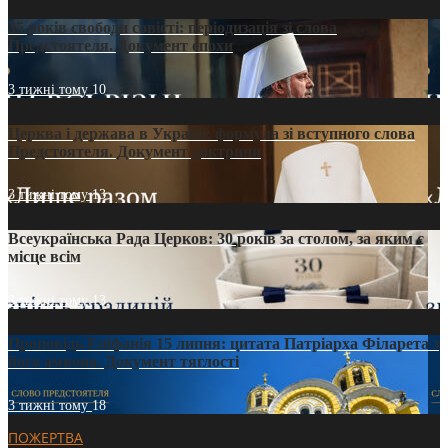
35 років свободи совісті: періодизація зі слова
Предстоятеля. Документ епохи
3 тижні тому
10
Церква і держава в Україні: формула зі вступного слова
Предстоятеля. Документ доктрини
3 тижні тому
13
Всеукраїнська Рада Церков: 30 років за столом, за яким є
місце всім
3 тижні тому
13
Проповідь Епіфанія 15 липня: цитата Патріарха Філарета з
його амвона. Документ тяглості
3 тижні тому
18
ПОЖЕРТВА