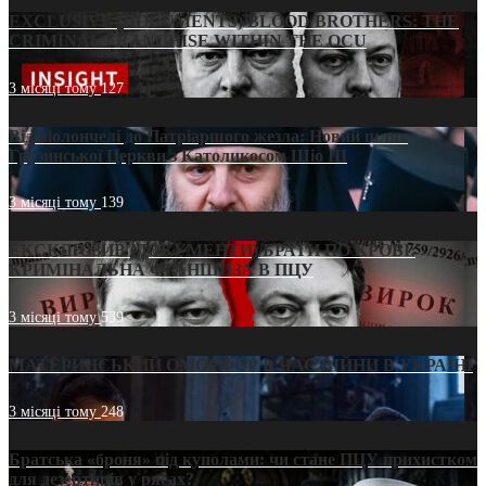
EXCLUSIVE (DOCUMENTS)/BLOOD BROTHERS: THE
CRIMINAL FRANCHISE WITHIN THE OCU
3 місяці тому
127
Від віолончелі до Патріаршого жезла: Новий шлях
Грузинської Церкви з Католикосом Шіо III
3 місяці тому
139
ЕКСКЛЮЗИВ (ДОКУМЕНТИ)/БРАТИ ПО КРОВІ:
КРИМІНАЛЬНА ФРАНШИЗА В ПЦУ
3 місяці тому
539
МАТЕРИНСЬКИЙ ОМОРФОР В ЧАС ВІЙНИ В УКРАЇНІ
3 місяці тому
248
Братська «броня» під куполами: чи стане ПЦУ прихистком
для дезертирів у рясах?