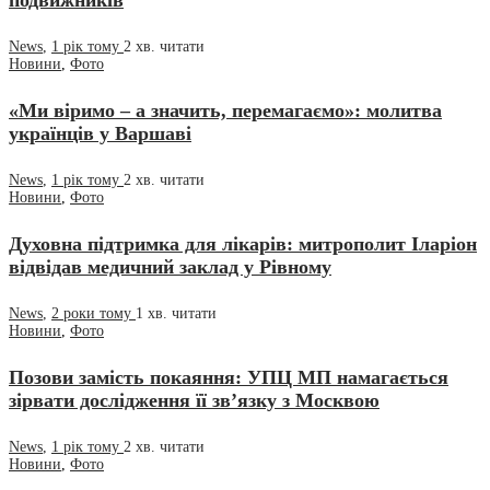
подвижників
News
,
1 рік тому
2 хв.
читати
Новини
,
Фото
«Ми віримо – а значить, перемагаємо»: молитва
українців у Варшаві
News
,
1 рік тому
2 хв.
читати
Новини
,
Фото
Духовна підтримка для лікарів: митрополит Іларіон
відвідав медичний заклад у Рівному
News
,
2 роки тому
1 хв.
читати
Новини
,
Фото
Позови замість покаяння: УПЦ МП намагається
зірвати дослідження її зв’язку з Москвою
News
,
1 рік тому
2 хв.
читати
Новини
,
Фото