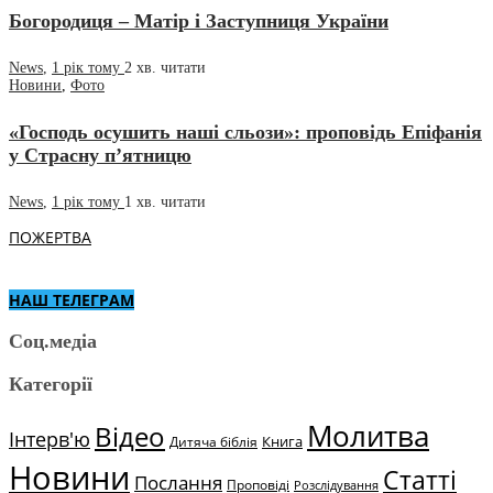
Богородиця – Матір і Заступниця України
News
,
1 рік тому
2 хв.
читати
Новини
,
Фото
«Господь осушить наші сльози»: проповідь Епіфанія
у Страсну п’ятницю
News
,
1 рік тому
1 хв.
читати
ПОЖЕРТВА
НАШ ТЕЛЕГРАМ
Соц.медіа
Категорії
Молитва
Відео
Інтерв'ю
Книга
Дитяча біблія
Новини
Статті
Послання
Проповіді
Розслідування