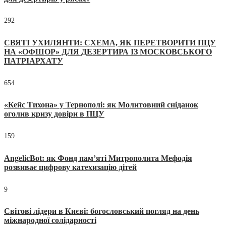
292
СВЯТІ УХИЛЯНТИ: СХЕМА, ЯК ПЕРЕТВОРИТИ ПЦУ
НА «ОФШОР» ДЛЯ ДЕЗЕРТИРА ІЗ МОСКОВСЬКОГО
ПАТРІАРХАТУ
654
«Кейс Тихона» у Тернополі: як Молитовний сніданок
оголив кризу довіри в ПЦУ
159
AngelicBot: як Фонд пам’яті Митрополита Мефодія
розвиває цифрову катехизацію дітей
9
Світові лідери в Києві: богословський погляд на день
міжнародної солідарності