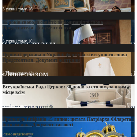
3 тижні тому
16
35 років свободи совісті: періодизація зі слова
Предстоятеля. Документ епохи
3 тижні тому
10
Церква і держава в Україні: формула зі вступного слова
Предстоятеля. Документ доктрини
3 тижні тому
13
Всеукраїнська Рада Церков: 30 років за столом, за яким є
місце всім
3 тижні тому
12
Проповідь Епіфанія 15 липня: цитата Патріарха Філарета з
його амвона. Документ тяглості