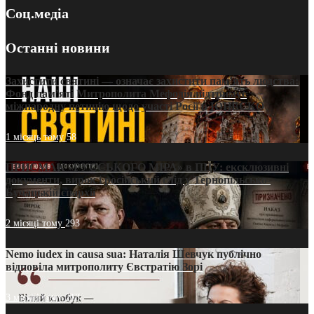
Соц.медіа
Останні новини
Захистити святині — означає захистити пам’ять людства:
Фонд пам’яті Митрополита Мефодія підтримує
міжнародну петицію щодо участі Росії в ЮНЕСКО
1 місяць тому
58
ПРИСМАК «РУССЬКОГО МІРА» в ПЦУ: ексклюзивні
документи, вирок і російський слід у Тернопільсько-
Бучацькій єпархії
2 місяці тому
293
Nemo iudex in causa sua: Наталія Шевчук публічно
відповіла митрополиту Євстратію Зорі
3 місяці тому
213