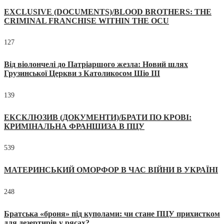
EXCLUSIVE (DOCUMENTS)/BLOOD BROTHERS: THE
CRIMINAL FRANCHISE WITHIN THE OCU
127
Від віолончелі до Патріаршого жезла: Новий шлях
Грузинської Церкви з Католикосом Шіо III
139
ЕКСКЛЮЗИВ (ДОКУМЕНТИ)/БРАТИ ПО КРОВІ:
КРИМІНАЛЬНА ФРАНШИЗА В ПЦУ
539
МАТЕРИНСЬКИЙ ОМОРФОР В ЧАС ВІЙНИ В УКРАЇНІ
248
Братська «броня» під куполами: чи стане ПЦУ прихистком
для дезертирів у рясах?