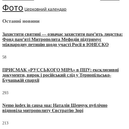
Фото
Церковний календар
Останні новини
Захистити святині — означає захистити пам’ять людства:
Фонд пам’яті Митрополита Мефодія підтримує
міжнародну петицію щодо участі Росії в ЮНЕСКО
58
ПРИСМАК «РУССЬКОГО МІРА» в ПЦУ: ексклюзивні
документи, вирок і російський слід у Тернопільсько-
Бучацькій єпархії
293
Nemo iudex in causa sua: Наталія Шевчук публічно
відповіла митрополиту Євстратію Зорі
213