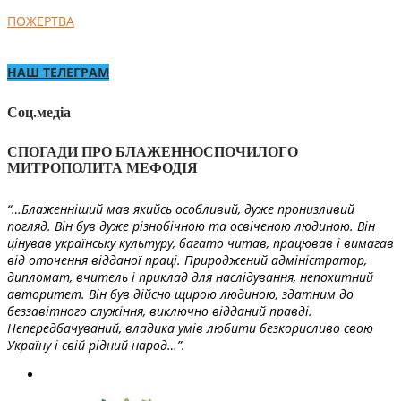
ПОЖЕРТВА
НАШ ТЕЛЕГРАМ
Соц.медіа
СПОГАДИ ПРО БЛАЖЕННОСПОЧИЛОГО
МИТРОПОЛИТА МЕФОДІЯ
“…Блаженніший мав якийсь особливий, дуже пронизливий
погляд. Він був дуже різнобічною та освіченою людиною. Він
цінував українську культуру, багато читав, працював і вимагав
від оточення відданої праці. Природжений адміністратор,
дипломат, вчитель і приклад для наслідування, непохитний
авторитет. Він був дійсно щирою людиною, здатним до
беззавітного служіння, виключно відданий правді.
Непередбачуваний, владика умів любити безкорисливо свою
Україну і свій рідний народ…”.