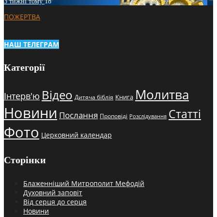
3 тижні тому
18
ПОЖЕРТВА
НАШ ТЕЛЕГРАМ
Категорії
Молитва
Відео
Інтерв'ю
Книга
Дитяча біблія
Новини
Статті
Послання
Проповіді
Розслідування
Фото
Церковний календар
Сторінки
Блаженніший Митрополит Мефодій
Духовний заповіт
Від серця до серця
Новини