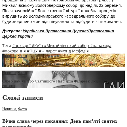
Михайлівському Золотоверхому соборі до неділі, 22 березня.
Після заупокійної Божественної літургії жалобна процесія
вирушить до Володимирського кафедрального собору, де
буде звершено чин відспівування та відбудеться поховання.
Джерело:
Українська Православна Церква/Православна
Церква України
Теги
#архієреї
#Київ
#Михайлівський собор
#панахида
#поховання
#ПЦУ
#Філарет
#Фонд Мефодія
Новини
,
Фото
У Києві розпочалося відспівування Патріарха Філарета
Новини
,
Фото
Слово пам’яті про Святійшого Патріарха Філарета: людина, яка стала
епохою
Схожі записи
Новини
,
Фото
Вічна слава через покаяння: День пам’яті святих