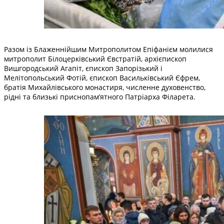
Разом із Блаженнійшим Митрополитом Епіфанієм молилися
митрополит Білоцерківський Євстратій, архієпископ
Вишгородський Агапіт, єпископ Запорізький і
Мелітопольський Фотій, єпископ Васильківський Єфрем,
братія Михайлівського монастиря, численне духовенство,
рідні та близькі приснопам’ятного Патріарха Філарета.