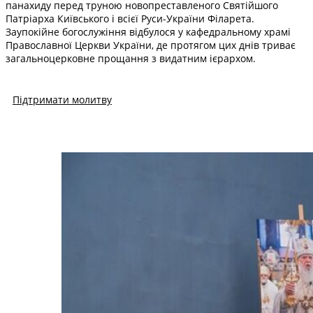
панахиду перед труною новопреставленого Святійшого
Патріарха Київського і всієї Руси-України Філарета.
Заупокійне богослужіння відбулося у кафедральному храмі
Православної Церкви України, де протягом цих днів триває
загальноцерковне прощання з видатним ієрархом.
Підтримати молитву