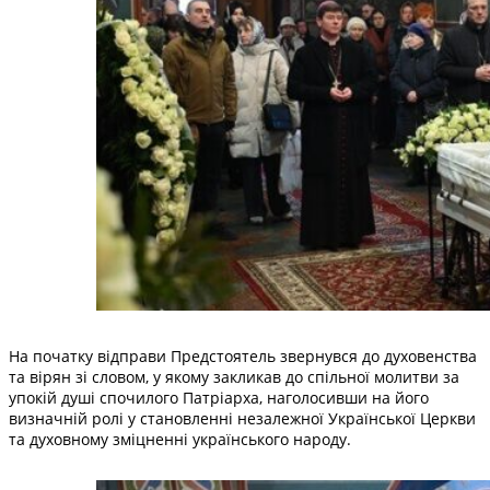
На початку відправи Предстоятель звернувся до духовенства
та вірян зі словом, у якому закликав до спільної молитви за
упокій душі спочилого Патріарха, наголосивши на його
визначній ролі у становленні незалежної Української Церкви
та духовному зміцненні українського народу.