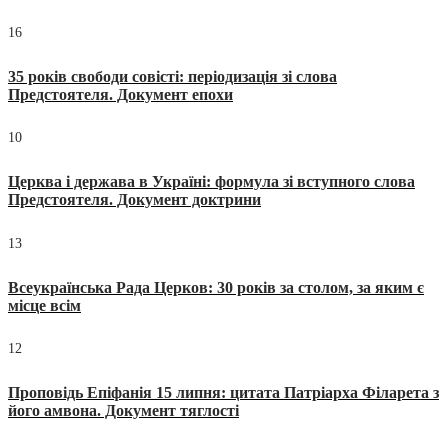
16
35 років свободи совісті: періодизація зі слова
Предстоятеля. Документ епохи
10
Церква і держава в Україні: формула зі вступного слова
Предстоятеля. Документ доктрини
13
Всеукраїнська Рада Церков: 30 років за столом, за яким є
місце всім
12
Проповідь Епіфанія 15 липня: цитата Патріарха Філарета з
його амвона. Документ тяглості