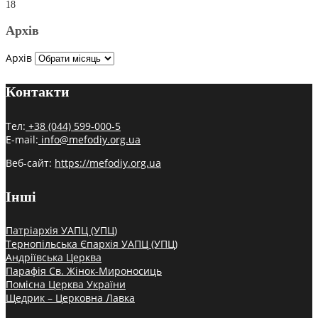
18
Архів
Архів
Контакти
Тел:
+38 (044) 599-000-5
E-mail:
info@mefodiy.org.ua
Веб-сайт:
https://mefodiy.org.ua
Інші
Патріархія УАПЦ (УПЦ)
Тернопільська Єпархія УАПЦ (УПЦ)
Андріївська Церква
Парафія Св. Жінок-Мироносиць
Помісна Церква України
Щедрик – Церковна Лавка