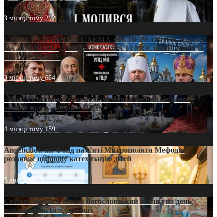
3 місяці тому
292
СВЯТІ УХИЛЯНТИ: СХЕМА, ЯК ПЕРЕТВОРИТИ ПЦУ
НА «ОФШОР» ДЛЯ ДЕЗЕРТИРА ІЗ МОСКОВСЬКОГО
ПАТРІАРХАТУ
3 місяці тому
654
«Кейс Тихона» у Тернополі: як Молитовний сніданок
оголив кризу довіри в ПЦУ
4 місяці тому
159
AngelicBot: як Фонд пам’яті Митрополита Мефодія
розвиває цифрову катехизацію дітей
5 днів тому
9
Світові лідери в Києві: богословський погляд на день
міжнародної солідарності