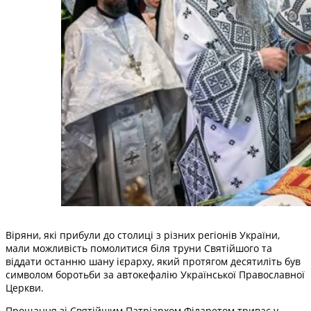
Віряни, які прибули до столиці з різних регіонів України,
мали можливість помолитися біля труни Святійшого та
віддати останню шану ієрарху, який протягом десятиліть був
символом боротьби за автокефалію Української Православної
Церкви.
Прощання зі Святійшим Патріархом Філаретом триває у