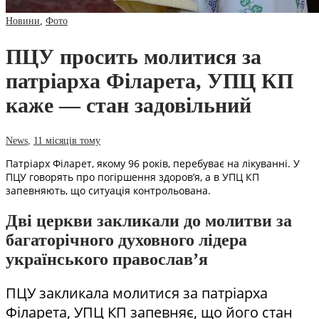
Новини
,
Фото
ПЦУ просить молитися за
патріарха Філарета, УПЦ КП
каже — стан задовільний
News
,
11 місяців тому
Патріарх Філарет, якому 96 років, перебуває на лікуванні. У
ПЦУ говорять про погіршення здоров’я, а в УПЦ КП
запевняють, що ситуація контрольована.
Дві церкви закликали до молитви за
багаторічного духовного лідера
українського православ’я
ПЦУ закликала молитися за патріарха
Філарета, УПЦ КП запевняє, що його стан