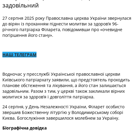
задовільний
27 серпня 2025 року Православна церква України звернулася
до вірян із проханням піднести молитви за здоров’я 96-
річного патріарха Філарета, повідомивши про «очевидне
погіршення його стану».
НАШ ТЕЛЕГРАМ
Водночас у пресслужбі Української православної церкви
Київського патріархату заявили, що предстоятель проходить
планове обстеження та лікування, а його стан залишається
задовільним. Разом з тим, у церкві також закликали вірних
молитися за здоров’я і довголіття патріарха.
24 серпня, у День Незалежності України, Філарет особисто
звершив Божественну літургію у Володимирському соборі
Києва. Богослужіння завершилося молебнем за Україну.
Біографічна довідка