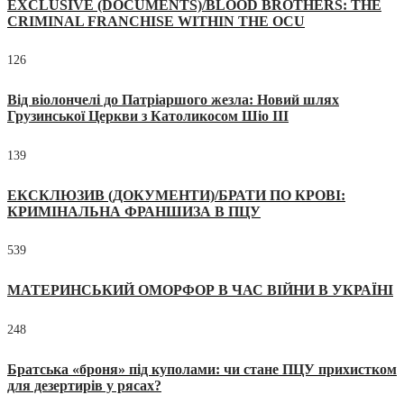
EXCLUSIVE (DOCUMENTS)/BLOOD BROTHERS: THE
CRIMINAL FRANCHISE WITHIN THE OCU
126
Від віолончелі до Патріаршого жезла: Новий шлях
Грузинської Церкви з Католикосом Шіо III
139
ЕКСКЛЮЗИВ (ДОКУМЕНТИ)/БРАТИ ПО КРОВІ:
КРИМІНАЛЬНА ФРАНШИЗА В ПЦУ
539
МАТЕРИНСЬКИЙ ОМОРФОР В ЧАС ВІЙНИ В УКРАЇНІ
248
Братська «броня» під куполами: чи стане ПЦУ прихистком
для дезертирів у рясах?