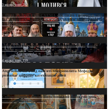
3 місяці тому
292
СВЯТІ УХИЛЯНТИ: СХЕМА, ЯК ПЕРЕТВОРИТИ ПЦУ
НА «ОФШОР» ДЛЯ ДЕЗЕРТИРА ІЗ МОСКОВСЬКОГО
ПАТРІАРХАТУ
3 місяці тому
653
«Кейс Тихона» у Тернополі: як Молитовний сніданок
оголив кризу довіри в ПЦУ
4 місяці тому
159
AngelicBot: як Фонд пам’яті Митрополита Мефодія
розвиває цифрову катехизацію дітей
5 днів тому
9
Світові лідери в Києві: богословський погляд на день
міжнародної солідарності