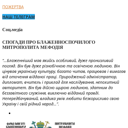
ПОЖЕРТВА
НАШ ТЕЛЕГРАМ
Соц.медіа
СПОГАДИ ПРО БЛАЖЕННОСПОЧИЛОГО
МИТРОПОЛИТА МЕФОДІЯ
“…Блаженніший мав якийсь особливий, дуже пронизливий
погляд. Він був дуже різнобічною та освіченою людиною. Він
цінував українську культуру, багато читав, працював і вимагав
від оточення відданої праці. Природжений адміністратор,
дипломат, вчитель і приклад для наслідування, непохитний
авторитет. Він був дійсно щирою людиною, здатним до
беззавітного служіння, виключно відданий правді.
Непередбачуваний, владика умів любити безкорисливо свою
Україну і свій рідний народ…”.