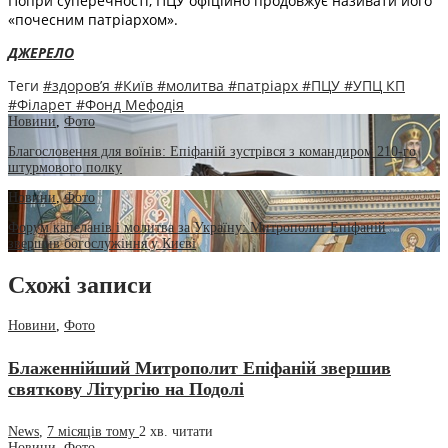
Попри суперечності, ПЦУ офіційно продовжує називати його
«почесним патріархом».
ДЖЕРЕЛО
Теги
#здоров’я
#Київ
#молитва
#патріарх
#ПЦУ
#УПЦ КП
#Філарет
#Фонд Мефодія
Новини
,
Фото
Благословення для воїнів: Епіфаній зустрівся з командиром 210-го
штурмового полку
Новини
,
Фото
Форум капеланів і молитва за Україну: Митрополит Епіфаній
звершив богослужіння у Києві
Схожі записи
Новини
,
Фото
Блаженнійший Митрополит Епіфаній звершив
святкову Літургію на Подолі
News
,
7 місяців тому
2 хв.
читати
Новини
,
Фото