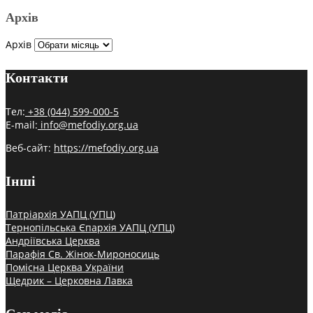
Архів
Архів
Контакти
Тел:
+38 (044) 599-000-5
E-mail:
info@mefodiy.org.ua
Веб-сайт:
https://mefodiy.org.ua
Інші
Патріархія УАПЦ (УПЦ)
Тернопільська Єпархія УАПЦ (УПЦ)
Андріївська Церква
Парафія Св. Жінок-Мироносиць
Помісна Церква України
Щедрик – Церковна Лавка