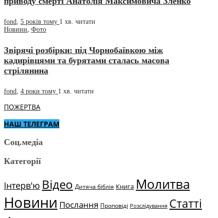
приводу смерті Анатолія Максимовича Зленко
fond
,
5 років тому
1 хв.
читати
Новини
,
Фото
Звірячі розбірки: під Чорнобаївкою між
кадирівцями та бурятами сталась масова
стрілянина
fond
,
4 роки тому
1 хв.
читати
ПОЖЕРТВА
НАШ ТЕЛЕГРАМ
Соц.медіа
Категорії
Молитва
Відео
Інтерв'ю
Книга
Дитяча біблія
Новини
Статті
Послання
Проповіді
Розслідування