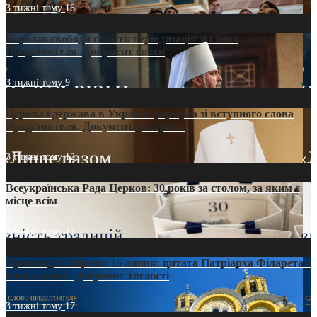
3 тижні тому
16
35 років свободи совісті: періодизація зі слова
Предстоятеля. Документ епохи
3 тижні тому
9
Церква і держава в Україні: формула зі вступного слова
Предстоятеля. Документ доктрини
3 тижні тому
12
Всеукраїнська Рада Церков: 30 років за столом, за яким є
місце всім
3 тижні тому
12
Проповідь Епіфанія 15 липня: цитата Патріарха Філарета з
його амвона. Документ тяглості
3 тижні тому
17