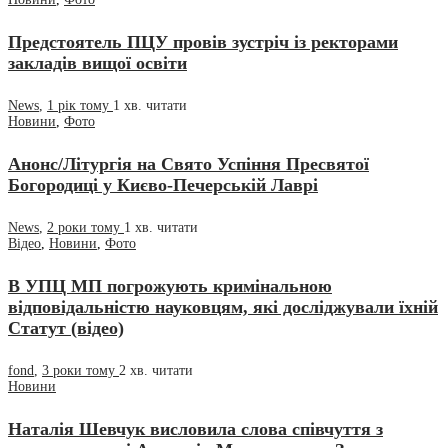
Предстоятель ПЦУ провів зустріч із ректорами
закладів вищої освіти
News
,
1 рік тому
1 хв.
читати
Новини
,
Фото
Анонс/Літургія на Свято Успіння Пресвятої
Богородиці у Києво-Печерській Лаврі
News
,
2 роки тому
1 хв.
читати
Відео
,
Новини
,
Фото
В УПЦ МП погрожують кримінальною
відповідальністю науковцям, які досліджували їхній
Статут (відео)
fond
,
3 роки тому
2 хв.
читати
Новини
Наталія Шевчук висловила слова співчуття з