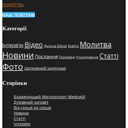
ПОЖЕРТВА
НАШ ТЕЛЕГРАМ
Категорії
Молитва
Відео
Інтерв'ю
Книга
Дитяча біблія
Новини
Статті
Послання
Проповіді
Розслідування
Фото
Церковний календар
Сторінки
Блаженніший Митрополит Мефодій
Духовний заповіт
Від серця до серця
Новини
Статті
Інтерв’ю