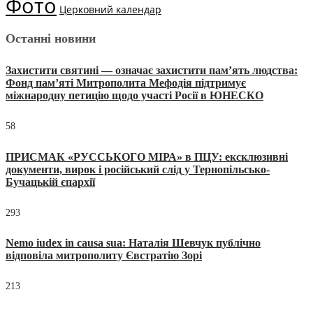
Фото
Церковний календар
Останні новини
Захистити святині — означає захистити пам’ять людства:
Фонд пам’яті Митрополита Мефодія підтримує
міжнародну петицію щодо участі Росії в ЮНЕСКО
58
ПРИСМАК «РУССЬКОГО МІРА» в ПЦУ: ексклюзивні
документи, вирок і російський слід у Тернопільсько-
Бучацькій єпархії
293
Nemo iudex in causa sua: Наталія Шевчук публічно
відповіла митрополиту Євстратію Зорі
213