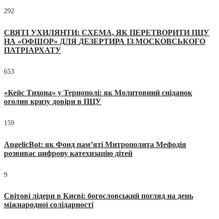
292
СВЯТІ УХИЛЯНТИ: СХЕМА, ЯК ПЕРЕТВОРИТИ ПЦУ
НА «ОФШОР» ДЛЯ ДЕЗЕРТИРА ІЗ МОСКОВСЬКОГО
ПАТРІАРХАТУ
653
«Кейс Тихона» у Тернополі: як Молитовний сніданок
оголив кризу довіри в ПЦУ
159
AngelicBot: як Фонд пам’яті Митрополита Мефодія
розвиває цифрову катехизацію дітей
9
Світові лідери в Києві: богословський погляд на день
міжнародної солідарності