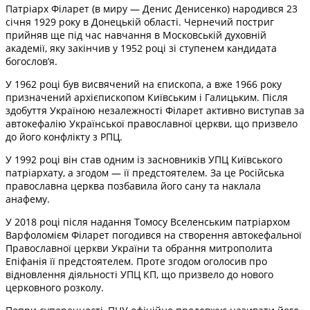
Патріарх Філарет (в миру — Денис Денисенко) народився 23
січня 1929 року в Донецькій області. Чернечий постриг
прийняв ще під час навчання в Московській духовній
академії, яку закінчив у 1952 році зі ступенем кандидата
богослов’я.
У 1962 році був висвячений на єпископа, а вже 1966 року
призначений архієпископом Київським і Галицьким. Після
здобуття Україною незалежності Філарет активно виступав за
автокефалію Української православної церкви, що призвело
до його конфлікту з РПЦ.
У 1992 році він став одним із засновників УПЦ Київського
патріархату, а згодом — її предстоятелем. За це Російська
православна церква позбавила його сану та наклала
анафему.
У 2018 році після надання Томосу Вселенським патріархом
Варфоломієм Філарет погодився на створення автокефальної
Православної церкви України та обрання митрополита
Епіфанія її предстоятелем. Проте згодом оголосив про
відновлення діяльності УПЦ КП, що призвело до нового
церковного розколу.