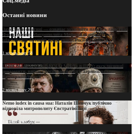
Соц.медіа
Останні новини
Захистити святині — означає захистити пам’ять людства:
Фонд пам’яті Митрополита Мефодія підтримує
міжнародну петицію щодо участі Росії в ЮНЕСКО
1 місяць тому
58
ПРИСМАК «РУССЬКОГО МІРА» в ПЦУ: ексклюзивні
документи, вирок і російський слід у Тернопільсько-
Бучацькій єпархії
2 місяці тому
293
Nemo iudex in causa sua: Наталія Шевчук публічно
відповіла митрополиту Євстратію Зорі
3 місяці тому
213