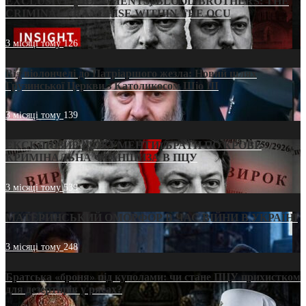
EXCLUSIVE (DOCUMENTS)/BLOOD BROTHERS: THE
CRIMINAL FRANCHISE WITHIN THE OCU
3 місяці тому
126
Від віолончелі до Патріаршого жезла: Новий шлях
Грузинської Церкви з Католикосом Шіо III
3 місяці тому
139
ЕКСКЛЮЗИВ (ДОКУМЕНТИ)/БРАТИ ПО КРОВІ:
КРИМІНАЛЬНА ФРАНШИЗА В ПЦУ
3 місяці тому
539
МАТЕРИНСЬКИЙ ОМОРФОР В ЧАС ВІЙНИ В УКРАЇНІ
3 місяці тому
248
Братська «броня» під куполами: чи стане ПЦУ прихистком
для дезертирів у рясах?