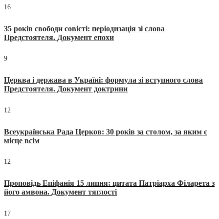
16
35 років свободи совісті: періодизація зі слова
Предстоятеля. Документ епохи
9
Церква і держава в Україні: формула зі вступного слова
Предстоятеля. Документ доктрини
12
Всеукраїнська Рада Церков: 30 років за столом, за яким є
місце всім
12
Проповідь Епіфанія 15 липня: цитата Патріарха Філарета з
його амвона. Документ тяглості
17