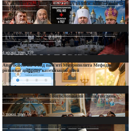
НА «ОФШОР» ДЛЯ ДЕЗЕРТИРА ІЗ МОСКОВСЬКОГО
ПАТРІАРХАТУ
3 місяці тому
654
«Кейс Тихона» у Тернополі: як Молитовний сніданок
оголив кризу довіри в ПЦУ
4 місяці тому
159
AngelicBot: як Фонд пам’яті Митрополита Мефодія
розвиває цифрову катехизацію дітей
6 днів тому
9
Світові лідери в Києві: богословський погляд на день
міжнародної солідарності
3 тижні тому
16
35 років свободи совісті: періодизація зі слова