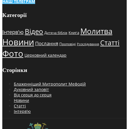
НАШ ТЕЛЕГРАМ
Категорії
Молитва
Відео
Інтерв'ю
Книга
Дитяча біблія
Новини
Статті
Послання
Проповіді
Розслідування
Фото
Церковний календар
Сторінки
Блаженніший Митрополит Мефодій
Духовний заповіт
Від серця до серця
Новини
Статті
Інтерв’ю