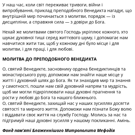
У наш час, коли світ переживає тривоги, війни і
випробування, приклад преподобного Венедикта нагадує, що
внутрішній мир починається з молитви, порядок — із
дисципліни, а справжня сила — з довіри до Бога.
Нехай же молитвами святого Господь укріплює кожного, хто
шукає духовної тиші серед життєвого шуму, і допомагає нам
навчитися жити так, щоб у кожному дні було місце і для
молитви, і для праці, і для любові.
МОЛИТВА ДО ПРЕПОДОБНОГО ВЕНЕДИКТА
О, святий Венедикте, засновнику ордена бенедиктинців та
монастирського руху, допоможи нам знайти наше місце у
житті і духовний шлях до Бога. Як ти знаходив мир та знання
у самотності, пошли нам свій духовний напрям та мудрість,
щоб ми могли підкріплювати наші духовні прагнення та
рости у любові до Бога та нашого ближнього.
О, святий Венедикте, захищай нас у наших зусиллях досягти
святості та мирного життя. Допоможи нам пізнати Божу волю
і віддавати своє життя на службу Господу. Молись за нас та
підтримуй наші духовні зусилля у нашому покликанні. Амінь.
Фонд пам’яті Блаженнішого Митрополита Мефоді
я