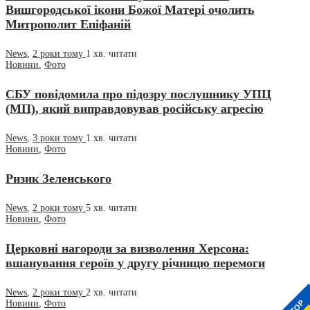
Вишгородської ікони Божої Матері очолить
Митрополит Епіфаній
News
,
2 роки тому
1 хв.
читати
Новини
,
Фото
СБУ повідомила про підозру послушнику УПЦ
(МП), який виправдовував російську агресію
News
,
3 роки тому
1 хв.
читати
Новини
,
Фото
Ризик Зеленського
News
,
2 роки тому
5 хв.
читати
Новини
,
Фото
Церковні нагороди за визволення Херсона:
вшанування героїв у другу річницю перемоги
News
,
2 роки тому
2 хв.
читати
STOP
Новини
,
Фото