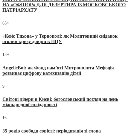
НА «ОФШОР» ДЛЯ ДЕЗЕРТИРА ІЗ МОСКОВСЬКОГО
ПАТРІАРХАТУ
654
«Кейс Тихона» у Тернополі: як Молитовний сніданок
оголив кризу довіри в ПЦУ
159
AngelicBot: як Фонд пам’яті Митрополита Мефодія
розвиває цифрову катехизацію дітей
9
Світові лідери в Києві: богословський погляд на день
міжнародної солідарності
16
35 років свободи совісті: періодизація зі слова