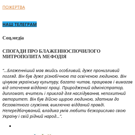
ПОЖЕРТВА
НАШ ТЕЛЕГРАМ
Соц.медіа
СПОГАДИ ПРО БЛАЖЕННОСПОЧИЛОГО
МИТРОПОЛИТА МЕФОДІЯ
“…Блаженніший мав якийсь особливий, дуже пронизливий
погляд. Він був дуже різнобічною та освіченою людиною. Він
цінував українську культуру, багато читав, працював і вимагав
від оточення відданої праці. Природжений адміністратор,
дипломат, вчитель і приклад для наслідування, непохитний
авторитет. Він був дійсно щирою людиною, здатним до
беззавітного служіння, виключно відданий правді.
Непередбачуваний, владика умів любити безкорисливо свою
Україну і свій рідний народ…”.