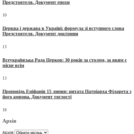
Предстоятеля. Документ епохи
10
Церква і держава в Україні: формула зі вступного слова
Предстоятеля. Документ доктрини
13
Всеукраїнська Рада Церков: 30 років за столом, за яким є
місце всім
13
Проповідь Епіфанія 15 липня: цитата Патріарха Філарета з
його амвона. Документ тяглості
18
Архів
Архів