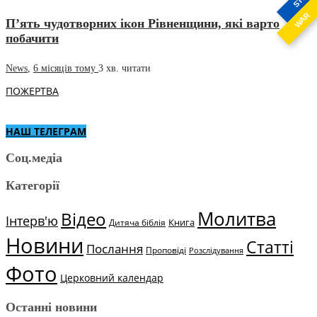
WAR
П’ять чудотворних ікон Рівненщини, які варто
побачити
News
,
6 місяців тому
3 хв.
читати
ПОЖЕРТВА
НАШ ТЕЛЕГРАМ
Соц.медіа
Категорії
Молитва
Відео
Інтерв'ю
Книга
Дитяча біблія
Новини
Статті
Послання
Проповіді
Розслідування
Фото
Церковний календар
Останні новини