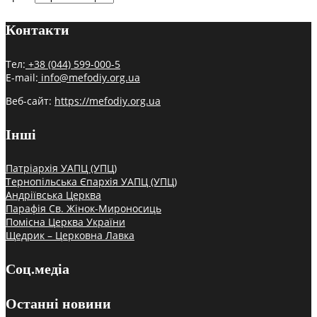
Контакти
Тел:
+38 (044) 599-000-5
E-mail:
info@mefodiy.org.ua
Веб-сайт:
https://mefodiy.org.ua
Інші
Патріархія УАПЦ (УПЦ)
Тернопільська Єпархія УАПЦ (УПЦ)
Андріївська Церква
Парафія Св. Жінок-Мироносиць
Помісна Церква України
Щедрик – Церковна Лавка
Соц.медіа
Останні новини