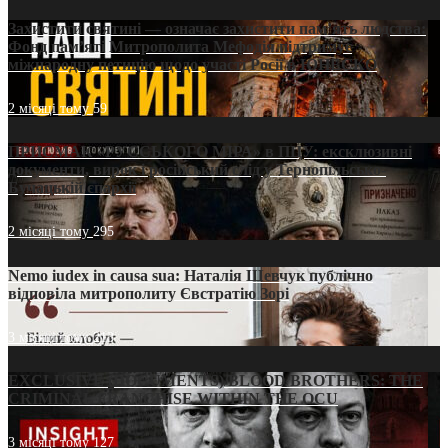
Захистити святині — означає захистити пам’ять людства:
Фонд пам’яті Митрополита Мефодія підтримує
міжнародну петицію щодо участі Росії в ЮНЕСКО
2 місяці тому
59
ПРИСМАК «РУССЬКОГО МІРА» в ПЦУ: ексклюзивні
документи, вирок і російський слід у Тернопільсько-
Бучацькій єпархії
2 місяці тому
295
Nemo iudex in causa sua: Наталія Шевчук публічно
відповіла митрополиту Євстратію Зорі
3 місяці тому
213
EXCLUSIVE (DOCUMENTS)/BLOOD BROTHERS: THE
CRIMINAL FRANCHISE WITHIN THE OCU
3 місяці тому
127