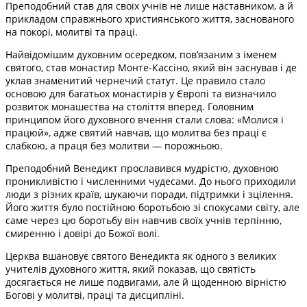
Преподобний став для своїх учнів не лише наставником, а й
прикладом справжнього християнського життя, заснованого
на покорі, молитві та праці.
Найвідомішим духовним осередком, пов’язаним з іменем
святого, став монастир Монте-Кассіно, який він заснував і де
уклав знаменитий чернечий статут. Це правило стало
основою для багатьох монастирів у Європі та визначило
розвиток монашества на століття вперед. Головним
принципом його духовного вчення стали слова: «Молися і
працюй», адже святий навчав, що молитва без праці є
слабкою, а праця без молитви — порожньою.
Преподобний Венедикт прославився мудрістю, духовною
проникливістю і численними чудесами. До нього приходили
люди з різних країв, шукаючи поради, підтримки і зцілення.
Його життя було постійною боротьбою зі спокусами світу, але
саме через цю боротьбу він навчив своїх учнів терпінню,
смиренню і довірі до Божої волі.
Церква вшановує святого Венедикта як одного з великих
учителів духовного життя, який показав, що святість
досягається не лише подвигами, але й щоденною вірністю
Богові у молитві, праці та дисципліні.