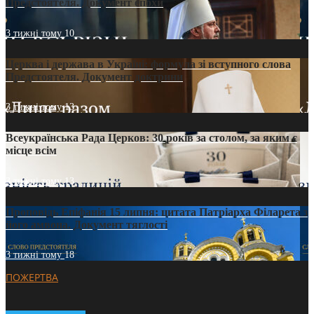
Предстоятеля. Документ епохи
3 тижні тому
10
Церква і держава в Україні: формула зі вступного слова
Предстоятеля. Документ доктрини
3 тижні тому
13
Всеукраїнська Рада Церков: 30 років за столом, за яким є
місце всім
3 тижні тому
13
Проповідь Епіфанія 15 липня: цитата Патріарха Філарета з
його амвона. Документ тяглості
3 тижні тому
18
ПОЖЕРТВА