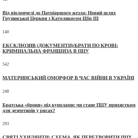
Від віолончелі до Патріаршого жезла: Новий шлях
Грузинської Церкви з Католикосом Шіо III
140
ЕКСКЛЮЗИВ (ДОКУМЕНТИ)/БРАТИ ПО КРОВІ:
КРИМІНАЛЬНА ФРАНШИЗА В ПЦУ
542
МАТЕРИНСЬКИЙ ОМОРФОР В ЧАС ВІЙНИ В УКРАЇНІ
248
Братська «броня» під куполами: чи стане ПЦУ прихистком
для дезертирів у рясах?
293
СВЯТІ УХИЛЯНТИ: СХЕМА, ЯК ПЕРЕТВОРИТИ ПЦУ