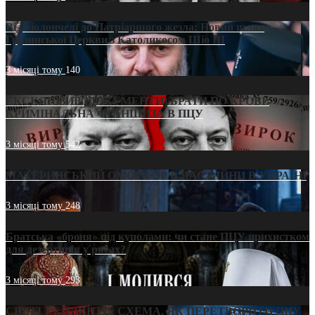
Від віолончелі до Патріаршого жезла: Новий шлях
Грузинської Церкви з Католикосом Шіо III
3 місяці тому
140
ЕКСКЛЮЗИВ (ДОКУМЕНТИ)/БРАТИ ПО КРОВІ:
КРИМІНАЛЬНА ФРАНШИЗА В ПЦУ
3 місяці тому
542
МАТЕРИНСЬКИЙ ОМОРФОР В ЧАС ВІЙНИ В УКРАЇНІ
3 місяці тому
248
Братська «броня» під куполами: чи стане ПЦУ прихистком
для дезертирів у рясах?
3 місяці тому
293
СВЯТІ УХИЛЯНТИ: СХЕМА, ЯК ПЕРЕТВОРИТИ ПЦУ