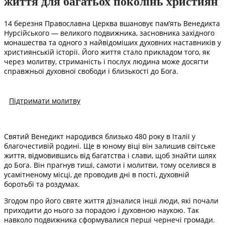
життя для багатьох поколінь християн
14 березня Православна Церква вшановує пам’ять Венедикта
Нурсійського — великого подвижника, засновника західного
монашества та одного з найвідоміших духовних наставників у
християнській історії. Його життя стало прикладом того, як
через молитву, стриманість і послух людина може досягти
справжньої духовної свободи і близькості до Бога.
Підтримати молитву
Святий Венедикт народився близько 480 року в Італії у
благочестивій родині. Ще в юному віці він залишив світське
життя, відмовившись від багатства і слави, щоб знайти шлях
до Бога. Він прагнув тиші, самоти і молитви, тому оселився в
усамітненому місці, де проводив дні в пості, духовній
боротьбі та роздумах.
Згодом про його святе життя дізналися інші люди, які почали
приходити до нього за порадою і духовною наукою. Так
навколо подвижника сформувалися перші чернечі громади.