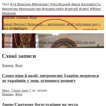
Теги
#14 березня
#Венедикт Нурсійський
#віра
#духовність
#молитва
#монашество
#православ’я
#святий
#святі
#Фонд
Мефодія
Молитва
,
Новини
,
Фото
Святий Феогност Київський — митрополит, який укріплював віру у
часи випробувань
Новини
,
Фото
Олександр Алфьоров прочитав лекцію студентам КПБА про нові
джерела історії України-Русі
Схожі записи
Новини
,
Фото
Слова віри й надії: митрополит Іларіон звернувся
до українців у день духовного подвигу
News
,
2 роки тому
2 хв.
читати
Новини
,
Фото
Анонс/Святкове богослужіння на честь