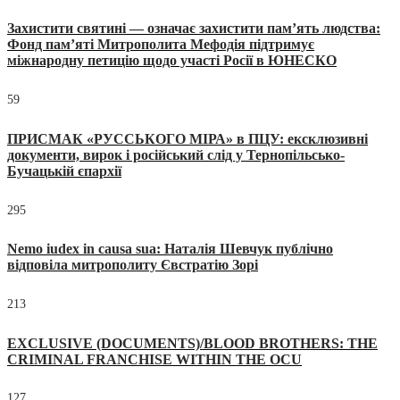
Захистити святині — означає захистити пам’ять людства:
Фонд пам’яті Митрополита Мефодія підтримує
міжнародну петицію щодо участі Росії в ЮНЕСКО
59
ПРИСМАК «РУССЬКОГО МІРА» в ПЦУ: ексклюзивні
документи, вирок і російський слід у Тернопільсько-
Бучацькій єпархії
295
Nemo iudex in causa sua: Наталія Шевчук публічно
відповіла митрополиту Євстратію Зорі
213
EXCLUSIVE (DOCUMENTS)/BLOOD BROTHERS: THE
CRIMINAL FRANCHISE WITHIN THE OCU
127