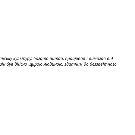
їнську культуру, багато читав, працював і вимагав від
Він був дійсно щирою людиною, здатним до беззавітного