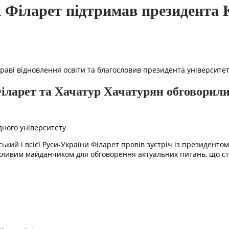
х Філарет підтримав президента 
праві відновлення освіти та благословив президента університет
іларет та Хачатур Хачатурян обговорил
дного університету
ський і всієї Руси-України Філарет провів зустріч із президент
ливим майданчиком для обговорення актуальних питань, що сто