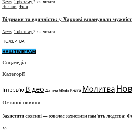
News
,
1 рік тому
2 хв.
читати
Новини
,
Фото
Відзнаки та вдячність: у Харкові вшанували мужніс
News
,
1 рік тому
2 хв.
читати
ПОЖЕРТВА
НАШ ТЕЛЕГРАМ
Соц.медіа
Категорії
Но
Молитва
Відео
Інтерв'ю
Книга
Дитяча біблія
Останні новини
Захистити святині — означає захистити пам’ять людства: 
59