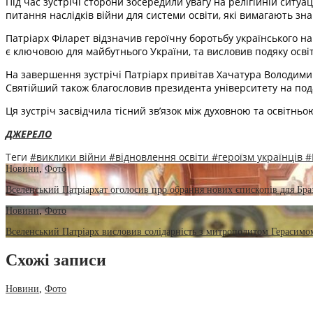
Під час зустрічі сторони зосередили увагу на релігійній ситуа
питання наслідків війни для системи освіти, які вимагають зн
Патріарх Філарет відзначив героїчну боротьбу українського нар
є ключовою для майбутнього України, та висловив подяку освіт
На завершення зустрічі Патріарх привітав Хачатура Володимиро
Святійший також благословив президента університету на пода
Ця зустріч засвідчила тісний зв’язок між духовною та освітнь
ДЖЕРЕЛО
Теги
#виклики війни
#відновлення освіти
#героїзм українців
#
Новини
,
Фото
Вселенський Патріархат оголосив про обрання нових єпископів для Бра
Новини
,
Фото
Вселенський Патріарх висловив солідарність з митрополитом Герасимом
Схожі записи
Новини
,
Фото