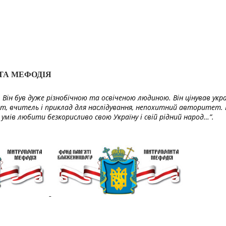
ТА МЕФОДІЯ
Він був дуже різнобічною та освіченою людиною. Він цінував укра
т, вчитель і приклад для наслідування, непохитний авторитет. 
умів любити безкорисливо свою Україну і свій рідний народ…”.