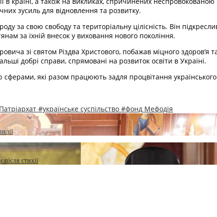
ції в країні, а також на викликах, спричинених неспровокованою
ачних зусиль для відновлення та розвитку.
оду за свою свободу та територіальну цілісність. Він підкресли
янам за їхній внесок у виховання нового покоління.
вича зі святом Різдва Христового, побажав міцного здоров’я та
льші добрі справи, спрямовані на розвиток освіти в Україні.
ою сферами, які разом працюють задля процвітання українського с
Патріархат
#українське суспільство
#фонд Мефодія
зилії
 після стихії