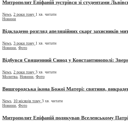
Митрополит Епіфаній зустрівся зі студентами Львівс
News
,
2 роки тому
1 хв.
читати
Новини
Відкладено розгляд апеляційних скарг захисників ми
News
,
3 роки тому
1 хв.
читати
Новини
,
Фото
Відбувся Священний Синод у Константинополі: Зверн
News
,
2 роки тому
3 хв.
читати
Молитва
,
Новини
,
Фото
Вишгородська ікона Божої Матері: святиня, викраде
News
,
10 місяців тому
3 хв.
читати
Новини
,
Фото
Митрополит Епіфаній подякував Вселенському Патріа