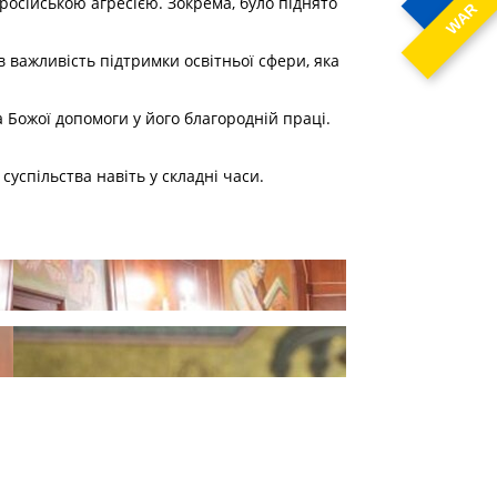
 російською агресією. Зокрема, було піднято
WAR
в важливість підтримки освітньої сфери, яка
 Божої допомоги у його благородній праці.
успільства навіть у складні часи.