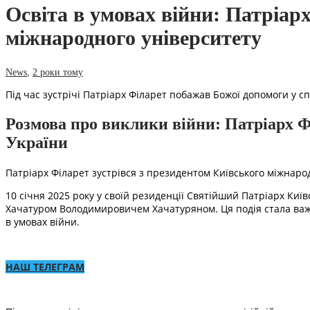
Освіта в умовах війни: Патріар
міжнародного університету
News
,
2 роки тому
Під час зустрічі Патріарх Філарет побажав Божої допомоги у с
Розмова про виклики війни: Патріарх Ф
України
Патріарх Філарет зустрівся з президентом Київського міжнаро
10 січня 2025 року у своїй резиденції Святійший Патріарх Київ
Хачатуром Володимировичем Хачатуряном. Ця подія стала важ
в умовах війни.
НАШ ТЕЛЕГРАМ