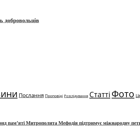
ть добровольців
вини
Фото
Статті
Послання
Ц
Проповіді
Розслідування
Фонд пам’яті Митрополита Мефодія підтримує міжнародну пе