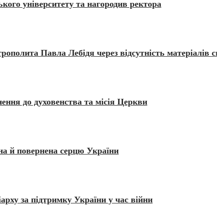
ького університету та нагородив ректора
трополита Павла Лебідя через відсутність матеріалів 
ення до духовенства та місія Церкви
на й повернена серцю України
рху за підтримку України у час війни