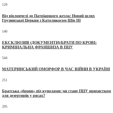
129
Від віолончелі до Патріаршого жезла: Новий шлях
Грузинської Церкви з Католикосом Шіо III
140
ЕКСКЛЮЗИВ (ДОКУМЕНТИ)/БРАТИ ПО КРОВІ:
КРИМІНАЛЬНА ФРАНШИЗА В ПЦУ
544
МАТЕРИНСЬКИЙ ОМОРФОР В ЧАС ВІЙНИ В УКРАЇНІ
251
Братська «броня» під куполами: чи стане ПЦУ прихистком
для дезертирів у рясах?
295