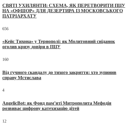
СВЯТІ УХИЛЯНТИ: СХЕМА, ЯК ПЕРЕТВОРИТИ ПЦУ
НА «ОФШОР» ДЛЯ ДЕЗЕРТИРА ІЗ МОСКОВСЬКОГО
ПАТРІАРХАТУ
656
«Кейс Тихона» у Тернополі: як Молитовний сніданок
оголив кризу довіри в ПЦУ
160
Від гучного скандалу до тихого закриття: хто зупинив
справу Мстислава
4
AngelicBot: як Фонд пам’яті Митрополита Мефодія
розвиває цифрову катехизацію дітей
12