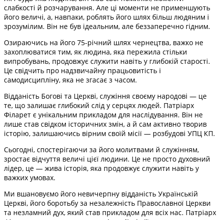
слабкості й розчарування. Але ці моменти не применшують
його величі, а, навпаки, роблять його шлях більш людяним і
зрозумілим. Він не був ідеальним, але беззаперечно гідним.
Озираючись на його 75-річний шлях чернецтва, важко не
захоплюватися тим, як людина, яка пережила стільки
випробувань, продовжує служити навіть у глибокій старості.
Це свідчить про надзвичайну працьовитість і
самодисципліну, яка не згасає з часом.
Відданість Богові та Церкві, служіння своєму народові — це
те, що залишає глибокий слід у серцях людей. Патріарх
Філарет є унікальним прикладом для наслідування. Він не
лише став свідком історичних змін, а й сам активно творив
історію, залишаючись вірним своїй місії — розбудові УПЦ КП.
Сьогодні, спостерігаючи за його молитвами й служінням,
зростає відчуття величі цієї людини. Це не просто духовний
лідер, це — жива історія, яка продовжує служити навіть у
важких умовах.
Ми вшановуємо його невичерпну відданість Українській
Церкві, його боротьбу за незалежність Православної Церкви
та незламний дух, який став прикладом для всіх нас. Патріарх