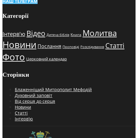
НАШ ТЕЛЕГРАМ
Категорії
Молитва
Відео
Інтерв'ю
Книга
Дитяча біблія
Новини
Статті
Послання
Проповіді
Розслідування
Фото
Церковний календар
Сторінки
Блаженніший Митрополит Мефодій
Духовний заповіт
Від серця до серця
Новини
Статті
Інтерв’ю