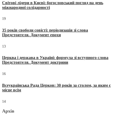
Світові лідери в Києві: богословський погляд на день
міжнародної солідарності
19
35 років свободи совісті: періодизація зі слова
Предстоятеля. Документ епохи
13
Церква і держава в Україні: формула зі вступного слова
Предстоятеля. Документ доктрини
16
Всеукраїнська Рада Церков: 30 років за столом, за яким є
місце всім
14
Архів