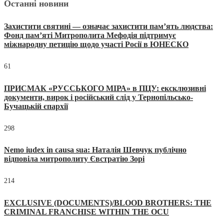
Останні новини
Захистити святині — означає захистити пам’ять людства:
Фонд пам’яті Митрополита Мефодія підтримує
міжнародну петицію щодо участі Росії в ЮНЕСКО
61
ПРИСМАК «РУССЬКОГО МІРА» в ПЦУ: ексклюзивні
документи, вирок і російський слід у Тернопільсько-
Бучацькій єпархії
298
Nemo iudex in causa sua: Наталія Шевчук публічно
відповіла митрополиту Євстратію Зорі
214
EXCLUSIVE (DOCUMENTS)/BLOOD BROTHERS: THE
CRIMINAL FRANCHISE WITHIN THE OCU