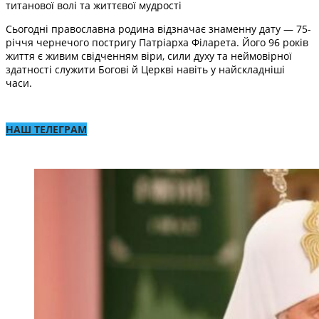
титанової волі та життєвої мудрості
Сьогодні православна родина відзначає знаменну дату — 75-
річчя чернечого постригу Патріарха Філарета. Його 96 років
життя є живим свідченням віри, сили духу та неймовірної
здатності служити Богові й Церкві навіть у найскладніші
часи.
НАШ ТЕЛЕГРАМ