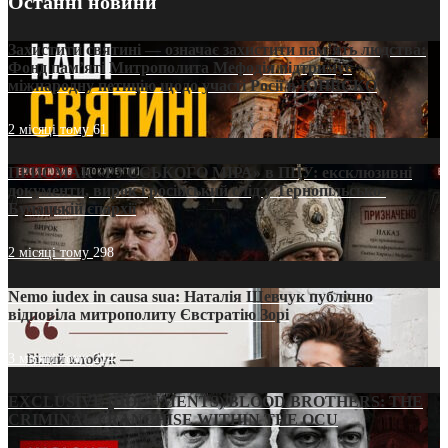
Останні новини
Захистити святині — означає захистити пам’ять людства:
Фонд пам’яті Митрополита Мефодія підтримує
міжнародну петицію щодо участі Росії в ЮНЕСКО
2 місяці тому
61
ПРИСМАК «РУССЬКОГО МІРА» в ПЦУ: ексклюзивні
документи, вирок і російський слід у Тернопільсько-
Бучацькій єпархії
2 місяці тому
298
Nemo iudex in causa sua: Наталія Шевчук публічно
відповіла митрополиту Євстратію Зорі
3 місяці тому
214
EXCLUSIVE (DOCUMENTS)/BLOOD BROTHERS: THE
CRIMINAL FRANCHISE WITHIN THE OCU