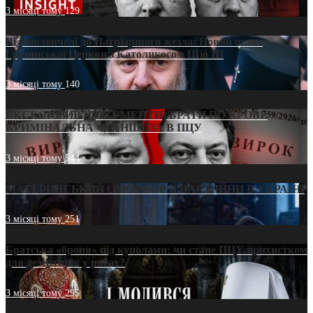
3 місяці тому
129
Від віолончелі до Патріаршого жезла: Новий шлях
Грузинської Церкви з Католикосом Шіо III
3 місяці тому
140
ЕКСКЛЮЗИВ (ДОКУМЕНТИ)/БРАТИ ПО КРОВІ:
КРИМІНАЛЬНА ФРАНШИЗА В ПЦУ
3 місяці тому
544
МАТЕРИНСЬКИЙ ОМОРФОР В ЧАС ВІЙНИ В УКРАЇНІ
3 місяці тому
251
Братська «броня» під куполами: чи стане ПЦУ прихистком
для дезертирів у рясах?
3 місяці тому
295