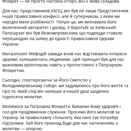
Філарет — не просто частина історії, він її жива складова.
Для нас, представників УАПЦ, він був не лише Предстоятелем
іншої православної конфесії, але й суперником, з яким ми
нерідко мали розбіжності. Попри це, ми визнавали його
величезний авторитет і досвід. У боротьбі за Київський
Патріархат він був безкомпромісним, що подекуди ставало
перешкодою на шляху до єдності православної Церкви
України.
Митрополит Мефодій завжди вчив нас відстоювати інтереси
Церкви, залишаючись людяними. Цей принцип був для нас
важливим орієнтиром, навіть у протистоянні з Патріархом
Філаретом.
Сьогодні, спостерігаючи за Його Святістю у
Володимирівському соборі, ми задумуємось про його життя та
про те, який слід він залишає в нашій душі щоденно
підносячи молитви.
Молимося за Патріарха Філарета, бажаємо йому здоров’я і
сил для продовження служіння. Просимо його молитов за
Україну, за православну спільноту, яка нині так потребує
підтримки. Хай його приклад буде для нас натхненням, а
молитви — опорою.