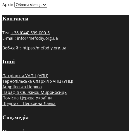
Архів
Контакти
Тел:
+38 (044) 599-000-5
E-mail:
info@mefodiy.org.ua
Веб-сайт:
https://mefodiy.org.ua
Інші
Патріархія УАПЦ (УПЦ)
Тернопільська Єпархія УАПЦ (УПЦ)
Андріївська Церква
Парафія Св. Жінок-Мироносиць
Помісна Церква України
Щедрик – Церковна Лавка
Соц.медіа