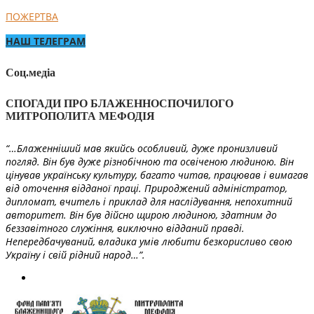
ПОЖЕРТВА
НАШ ТЕЛЕГРАМ
Соц.медіа
СПОГАДИ ПРО БЛАЖЕННОСПОЧИЛОГО
МИТРОПОЛИТА МЕФОДІЯ
“…Блаженніший мав якийсь особливий, дуже пронизливий
погляд. Він був дуже різнобічною та освіченою людиною. Він
цінував українську культуру, багато читав, працював і вимагав
від оточення відданої праці. Природжений адміністратор,
дипломат, вчитель і приклад для наслідування, непохитний
авторитет. Він був дійсно щирою людиною, здатним до
беззавітного служіння, виключно відданий правді.
Непередбачуваний, владика умів любити безкорисливо свою
Україну і свій рідний народ…”.