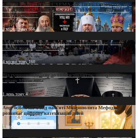
СВЯТІ УХИЛЯНТИ: СХЕМА, ЯК ПЕРЕТВОРИТИ ПЦУ
НА «ОФШОР» ДЛЯ ДЕЗЕРТИРА ІЗ МОСКОВСЬКОГО
ПАТРІАРХАТУ
3 місяці тому
656
«Кейс Тихона» у Тернополі: як Молитовний сніданок
оголив кризу довіри в ПЦУ
4 місяці тому
160
Від гучного скандалу до тихого закриття: хто зупинив
справу Мстислава
1 день тому
4
AngelicBot: як Фонд пам’яті Митрополита Мефодія
розвиває цифрову катехизацію дітей
1 тиждень тому
12