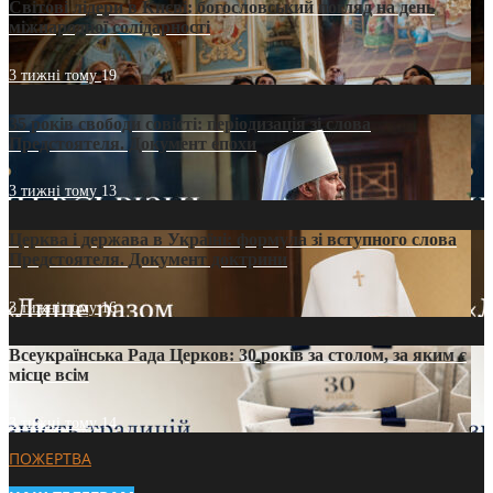
Світові лідери в Києві: богословський погляд на день
міжнародної солідарності
3 тижні тому
19
35 років свободи совісті: періодизація зі слова
Предстоятеля. Документ епохи
3 тижні тому
13
Церква і держава в Україні: формула зі вступного слова
Предстоятеля. Документ доктрини
3 тижні тому
16
Всеукраїнська Рада Церков: 30 років за столом, за яким є
місце всім
3 тижні тому
14
ПОЖЕРТВА