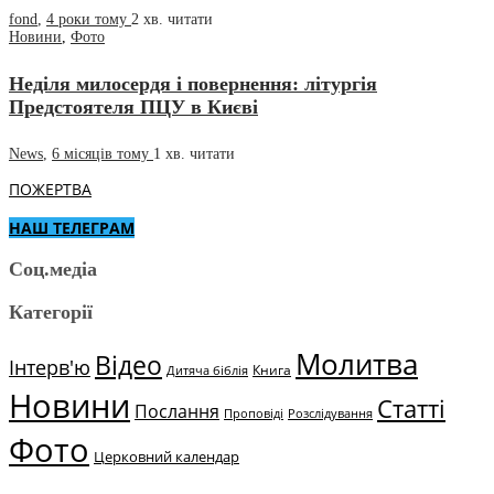
fond
,
4 роки тому
2 хв.
читати
Новини
,
Фото
Недiля милосердя і повернення: літургія
Предстоятеля ПЦУ в Києві
News
,
6 місяців тому
1 хв.
читати
ПОЖЕРТВА
НАШ ТЕЛЕГРАМ
Соц.медіа
Категорії
Молитва
Відео
Інтерв'ю
Книга
Дитяча біблія
Новини
Статті
Послання
Проповіді
Розслідування
Фото
Церковний календар