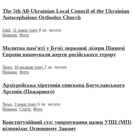
The 5th All-Ukrainian Local Council of the Ukrainian
Autocephalous Orthodox Church
fond
,
11 років тому
8 хв.
читати
Новини
,
Фото
Молитва пам’яті у Бучі: церковні лідери Півночі
Європи вшанували жертв російського терору
News
,
10 місяців тому
2 хв.
читати
Новини
,
Фото
Архієрейська хіротонія єпископа Богуславського
Арсенія (Пожарного)
News
,
3 роки тому
6 хв.
читати
Новини
,
Статті
,
Фото
Конституційний суд: унормування назви УПЦ (МП)
відповідає Основному Закону