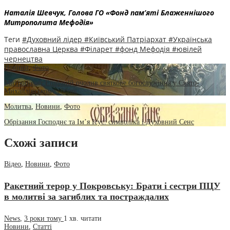
Наталія Шевчук,
Голова ГО «Фонд пам’яті Блаженнішого
Митрополита Мефодія»
Теги
#Духовний лідер
#Київський Патріархат
#Українська
православна Церква
#Філарет
#фонд Мефодія
#ювілей
чернецтва
Новини
,
Фото
Митрополит Епіфаній очолив святкове богослужіння у Свято-
Михайлівському соборі
Молитва
,
Новини
,
Фото
Обрізання Господнє та Ім’я Ісус: символіка і Духовний Сенс
Схожі записи
Відео
,
Новини
,
Фото
Ракетний терор у Покровську: Брати і сестри ПЦУ
в молитві за загиблих та постраждалих
News
,
3 роки тому
1 хв.
читати
Новини
,
Статті