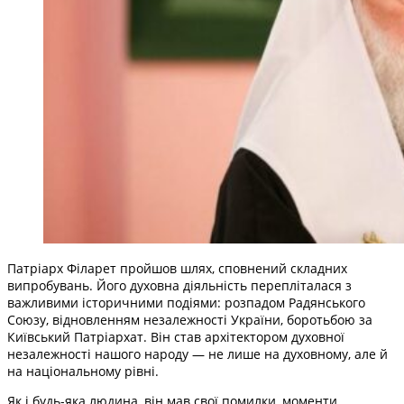
Патріарх Філарет пройшов шлях, сповнений складних
випробувань. Його духовна діяльність перепліталася з
важливими історичними подіями: розпадом Радянського
Союзу, відновленням незалежності України, боротьбою за
Київський Патріархат. Він став архітектором духовної
незалежності нашого народу — не лише на духовному, але й
на національному рівні.
Як і будь-яка людина, він мав свої помилки, моменти