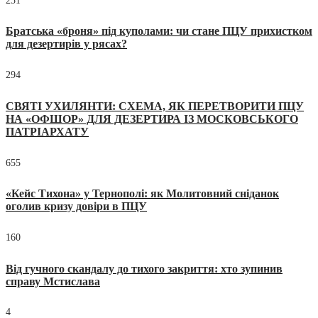
251
Братська «броня» під куполами: чи стане ПЦУ прихистком
для дезертирів у рясах?
294
СВЯТІ УХИЛЯНТИ: СХЕМА, ЯК ПЕРЕТВОРИТИ ПЦУ
НА «ОФШОР» ДЛЯ ДЕЗЕРТИРА ІЗ МОСКОВСЬКОГО
ПАТРІАРХАТУ
655
«Кейс Тихона» у Тернополі: як Молитовний сніданок
оголив кризу довіри в ПЦУ
160
Від гучного скандалу до тихого закриття: хто зупинив
справу Мстислава
4