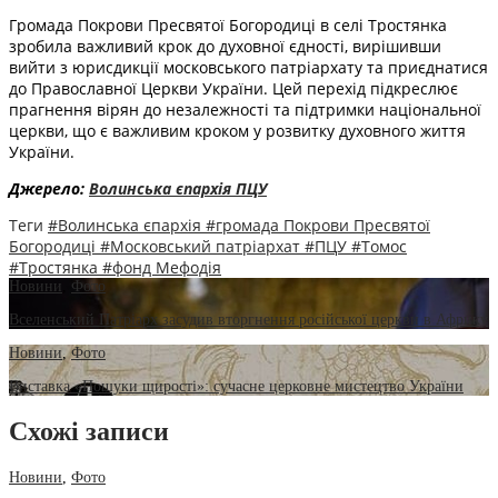
Громада Покрови Пресвятої Богородиці в селі Тростянка
зробила важливий крок до духовної єдності, вирішивши
вийти з юрисдикції московського патріархату та приєднатися
до Православної Церкви України. Цей перехід підкреслює
прагнення вірян до незалежності та підтримки національної
церкви, що є важливим кроком у розвитку духовного життя
України.
Джерело:
Волинська єпархія ПЦУ
Теги
#Волинська єпархія
#громада Покрови Пресвятої
Богородиці
#Московський патріархат
#ПЦУ
#Томос
#Тростянка
#фонд Мефодія
Новини
,
Фото
Вселенський Патріарх засудив вторгнення російської церкви в Африку
Новини
,
Фото
Виставка «Пошуки щирості»: сучасне церковне мистецтво України
Схожі записи
Новини
,
Фото