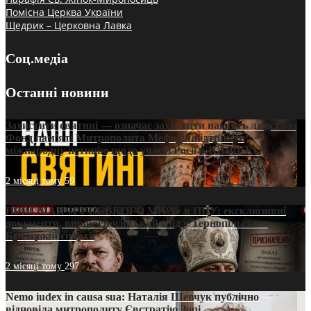
Помісна Церква України
Щедрик – Церковна Лавка
Соц.медіа
Останні новини
Захистити святині — означає захистити пам’ять людства:
Фонд пам’яті Митрополита Мефодія підтримує
міжнародну петицію щодо участі Росії в ЮНЕСКО
2 місяці тому
59
ПРИСМАК «РУССЬКОГО МІРА» в ПЦУ: ексклюзивні
документи, вирок і російський слід у Тернопільсько-
Бучацькій єпархії
2 місяці тому
297
Nemo iudex in causa sua: Наталія Шевчук публічно
відповіла митрополиту Євстратію Зорі