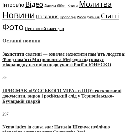
Молитва
Відео
Інтерв'ю
Книга
Дитяча біблія
Новини
Статті
Послання
Проповіді
Розслідування
Фото
Церковний календар
Останні новини
Захистити святині — означає захистити пам’ять людства:
Фонд пам’яті Митрополита Мефодія підтримує
міжнародну петицію щодо участі Росії в ЮНЕСКО
59
ПРИСМАК «РУССЬКОГО МІРА» в ПЦУ: ексклюзивні
документи, вирок і російський слід у Тернопільсько-
Бучацькій єпархії
297
Nemo iudex in causa sua: Наталія Шевчук публічно