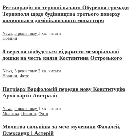
Реставрація по-тернопільськи: Обурення громади
Тернополя щодо будівництва третього поверху
колишнього домініканського монастиря
News
,
3 роки тому
3 хв.
читати
Новини
8 вересня відбудеться відкриття меморіальної
дошки на честь князя Костянтина Острозького
News
,
3 роки тому
2 хв.
читати
Новини
,
Фото
Патріарх Варфоломій передав нову Конституцію
Архієпархії Австралії
News
,
2 роки тому
1 хв.
читати
Молитва
,
Новини
,
Фото
Молитва сильніша за меч: мученики Фалалей,
Олександр і Астерій