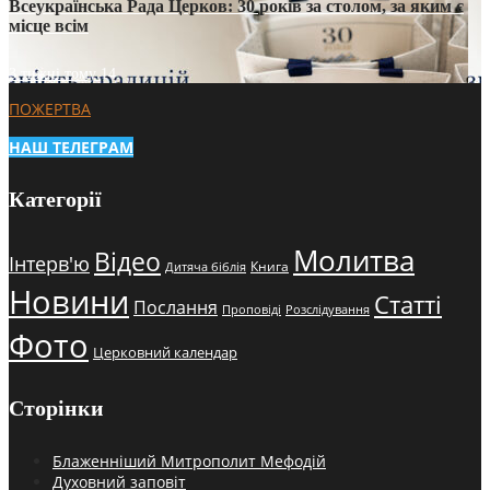
Всеукраїнська Рада Церков: 30 років за столом, за яким є
місце всім
3 тижні тому
14
ПОЖЕРТВА
НАШ ТЕЛЕГРАМ
Категорії
Молитва
Відео
Інтерв'ю
Книга
Дитяча біблія
Новини
Статті
Послання
Проповіді
Розслідування
Фото
Церковний календар
Сторінки
Блаженніший Митрополит Мефодій
Духовний заповіт