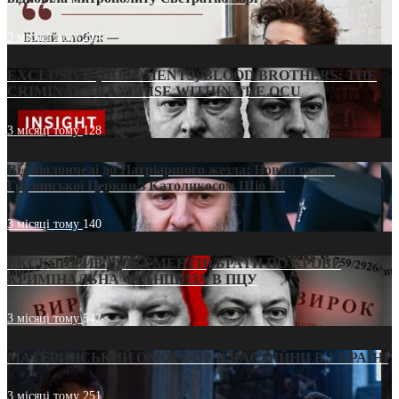
3 місяці тому
214
EXCLUSIVE (DOCUMENTS)/BLOOD BROTHERS: THE
CRIMINAL FRANCHISE WITHIN THE OCU
3 місяці тому
128
Від віолончелі до Патріаршого жезла: Новий шлях
Грузинської Церкви з Католикосом Шіо III
3 місяці тому
140
ЕКСКЛЮЗИВ (ДОКУМЕНТИ)/БРАТИ ПО КРОВІ:
КРИМІНАЛЬНА ФРАНШИЗА В ПЦУ
3 місяці тому
542
МАТЕРИНСЬКИЙ ОМОРФОР В ЧАС ВІЙНИ В УКРАЇНІ
3 місяці тому
251