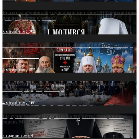
Братська «броня» під куполами: чи стане ПЦУ прихистком
для дезертирів у рясах?
3 місяці тому
294
СВЯТІ УХИЛЯНТИ: СХЕМА, ЯК ПЕРЕТВОРИТИ ПЦУ
НА «ОФШОР» ДЛЯ ДЕЗЕРТИРА ІЗ МОСКОВСЬКОГО
ПАТРІАРХАТУ
3 місяці тому
655
«Кейс Тихона» у Тернополі: як Молитовний сніданок
оголив кризу довіри в ПЦУ
4 місяці тому
160
Від гучного скандалу до тихого закриття: хто зупинив
справу Мстислава
7 години тому
4