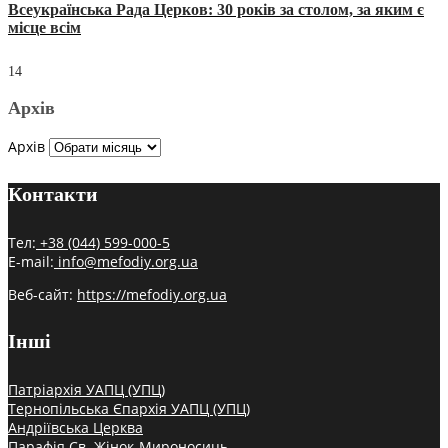
Всеукраїнська Рада Церков: 30 років за столом, за яким є
місце всім
14
Архів
Архів
Контакти
Тел:
+38 (044) 599-000-5
E-mail:
info@mefodiy.org.ua
Веб-сайт:
https://mefodiy.org.ua
Інші
Патріархія УАПЦ (УПЦ)
Тернопільська Єпархія УАПЦ (УПЦ)
Андріївська Церква
Парафія Св. Жінок-Мироносиць