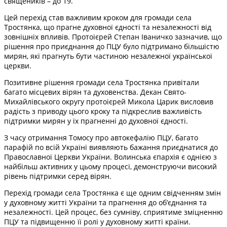
священиків – до 19.
Цей перехід став важливим кроком для громади села
Тростянка, що прагне духовної єдності та незалежності від
зовнішніх впливів. Протоієрей Степан Іваничко зазначив, що
рішення про приєднання до ПЦУ було підтримано більшістю
мирян, які прагнуть бути частиною незалежної української
церкви.
Позитивне рішення громади села Тростянка привітали
багато місцевих вірян та духовенства. Декан Свято-
Михайлівського округу протоієрей Микола Царик висловив
радість з приводу цього кроку та підкреслив важливість
підтримки мирян у їх прагненні до духовної єдності.
З часу отримання Томосу про автокефалію ПЦУ, багато
парафій по всій Україні виявляють бажання приєднатися до
Православної Церкви України. Волинська єпархія є однією з
найбільш активних у цьому процесі, демонструючи високий
рівень підтримки серед вірян.
Перехід громади села Тростянка є ще одним свідченням змін
у духовному житті України та прагнення до об’єднання та
незалежності. Цей процес, без сумніву, сприятиме зміцненню
ПЦУ та підвищенню її ролі у духовному житті країни.