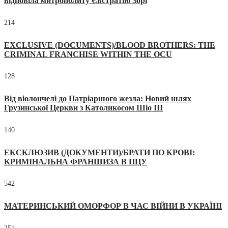
відповіла митрополиту Євстратію Зорі
214
EXCLUSIVE (DOCUMENTS)/BLOOD BROTHERS: THE
CRIMINAL FRANCHISE WITHIN THE OCU
128
Від віолончелі до Патріаршого жезла: Новий шлях
Грузинської Церкви з Католикосом Шіо III
140
ЕКСКЛЮЗИВ (ДОКУМЕНТИ)/БРАТИ ПО КРОВІ:
КРИМІНАЛЬНА ФРАНШИЗА В ПЦУ
542
МАТЕРИНСЬКИЙ ОМОРФОР В ЧАС ВІЙНИ В УКРАЇНІ