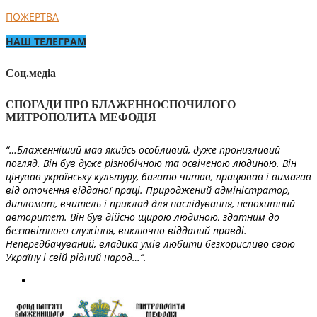
ПОЖЕРТВА
НАШ ТЕЛЕГРАМ
Соц.медіа
СПОГАДИ ПРО БЛАЖЕННОСПОЧИЛОГО
МИТРОПОЛИТА МЕФОДІЯ
“…Блаженніший мав якийсь особливий, дуже пронизливий
погляд. Він був дуже різнобічною та освіченою людиною. Він
цінував українську культуру, багато читав, працював і вимагав
від оточення відданої праці. Природжений адміністратор,
дипломат, вчитель і приклад для наслідування, непохитний
авторитет. Він був дійсно щирою людиною, здатним до
беззавітного служіння, виключно відданий правді.
Непередбачуваний, владика умів любити безкорисливо свою
Україну і свій рідний народ…”.