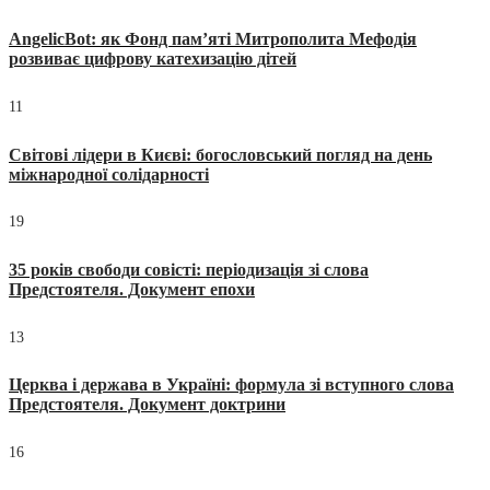
AngelicBot: як Фонд пам’яті Митрополита Мефодія
розвиває цифрову катехизацію дітей
11
Світові лідери в Києві: богословський погляд на день
міжнародної солідарності
19
35 років свободи совісті: періодизація зі слова
Предстоятеля. Документ епохи
13
Церква і держава в Україні: формула зі вступного слова
Предстоятеля. Документ доктрини
16