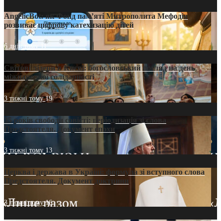
AngelicBot: як Фонд пам’яті Митрополита Мефодія
розвиває цифрову катехизацію дітей
6 днів тому
11
Світові лідери в Києві: богословський погляд на день
міжнародної солідарності
3 тижні тому
19
35 років свободи совісті: періодизація зі слова
Предстоятеля. Документ епохи
3 тижні тому
13
Церква і держава в Україні: формула зі вступного слова
Предстоятеля. Документ доктрини
3 тижні тому
16