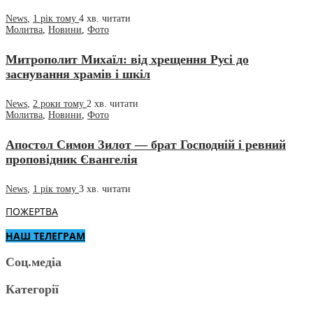
News
,
1 рік тому
4 хв.
читати
Молитва
,
Новини
,
Фото
Митрополит Михаїл: від хрещення Русі до
заснування храмів і шкіл
News
,
2 роки тому
2 хв.
читати
Молитва
,
Новини
,
Фото
Апостол Симон Зилот — брат Господній і ревний
проповідник Євангелія
News
,
1 рік тому
3 хв.
читати
ПОЖЕРТВА
НАШ ТЕЛЕГРАМ
Соц.медіа
Категорії