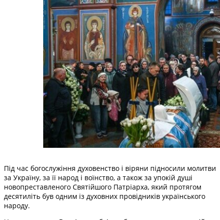
Під час богослужіння духовенство і віряни підносили молитви
за Україну, за її народ і воїнство, а також за упокій душі
новопреставленого Святійшого Патріарха, який протягом
десятиліть був одним із духовних провідників українського
народу.