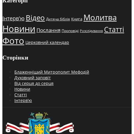
Категорії
Молитва
Відео
Інтерв'ю
Книга
Дитяча біблія
Новини
Статті
Послання
Проповіді
Розслідування
Фото
Церковний календар
Сторінки
Блаженніший Митрополит Мефодій
Духовний заповіт
Від серця до серця
Новини
Статті
Інтерв’ю