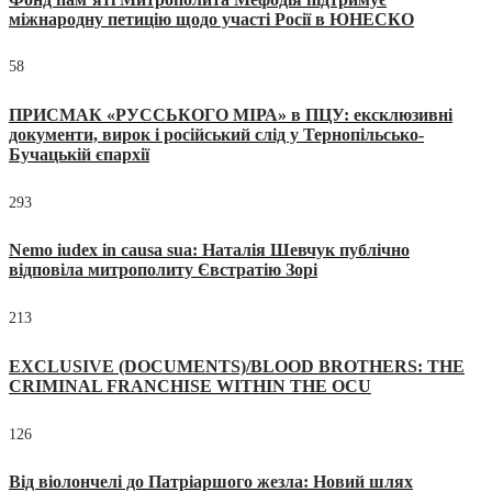
міжнародну петицію щодо участі Росії в ЮНЕСКО
58
ПРИСМАК «РУССЬКОГО МІРА» в ПЦУ: ексклюзивні
документи, вирок і російський слід у Тернопільсько-
Бучацькій єпархії
293
Nemo iudex in causa sua: Наталія Шевчук публічно
відповіла митрополиту Євстратію Зорі
213
EXCLUSIVE (DOCUMENTS)/BLOOD BROTHERS: THE
CRIMINAL FRANCHISE WITHIN THE OCU
126
Від віолончелі до Патріаршого жезла: Новий шлях