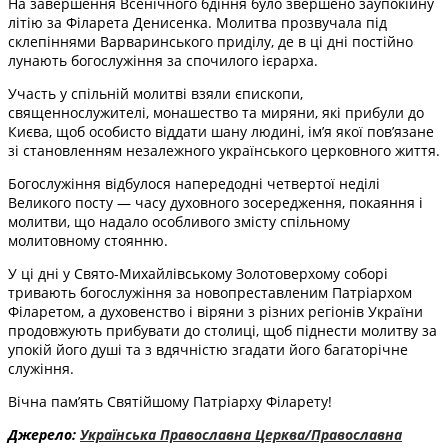
На завершення Всенічного бдіння було звершено заупокійну
літію за Філарета Денисенка. Молитва прозвучала під
склепіннями Варваринського приділу, де в ці дні постійно
лунають богослужіння за спочилого ієрарха.
Участь у спільній молитві взяли єпископи,
священнослужителі, монашество та миряни, які прибули до
Києва, щоб особисто віддати шану людині, ім’я якої пов’язане
зі становленням незалежного українського церковного життя.
Богослужіння відбулося напередодні четвертої неділі
Великого посту — часу духовного зосередження, покаяння і
молитви, що надало особливого змісту спільному
молитовному стоянню.
У ці дні у Свято-Михайлівському Золотоверхому соборі
тривають богослужіння за новопреставленим Патріархом
Філаретом, а духовенство і віряни з різних регіонів України
продовжують прибувати до столиці, щоб піднести молитву за
упокій його душі та з вдячністю згадати його багаторічне
служіння.
Вічна пам’ять Святійшому Патріарху Філарету!
Джерело:
Українська Православна Церква/Православна