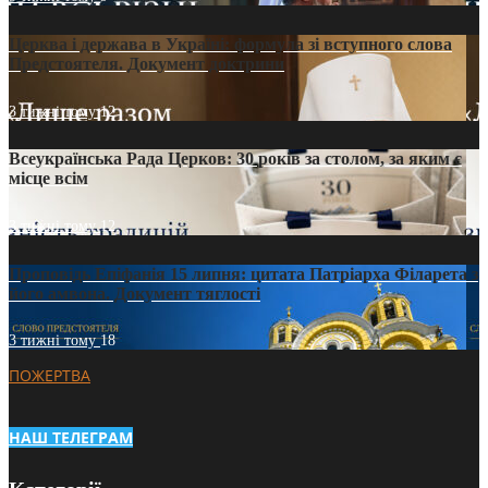
Церква і держава в Україні: формула зі вступного слова
Предстоятеля. Документ доктрини
3 тижні тому
12
Всеукраїнська Рада Церков: 30 років за столом, за яким є
місце всім
3 тижні тому
12
Проповідь Епіфанія 15 липня: цитата Патріарха Філарета з
його амвона. Документ тяглості
3 тижні тому
18
ПОЖЕРТВА
НАШ ТЕЛЕГРАМ