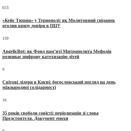
653
«Кейс Тихона» у Тернополі: як Молитовний сніданок
оголив кризу довіри в ПЦУ
159
AngelicBot: як Фонд пам’яті Митрополита Мефодія
розвиває цифрову катехизацію дітей
9
Світові лідери в Києві: богословський погляд на день
міжнародної солідарності
16
35 років свободи совісті: періодизація зі слова
Предстоятеля. Документ епохи