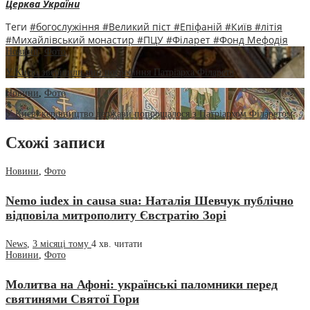
Церква України
Теги
#богослужіння
#Великий піст
#Епіфаній
#Київ
#літія
#Михайлівський монастир
#ПЦУ
#Філарет
#Фонд Мефодія
Новини
,
Фото
У Києві звершили чин погребіння Патріарха Філарета
Новини
,
Фото
У Києві керівництво держави попрощалося з Патріархом Філаретом
Схожі записи
Новини
,
Фото
Nemo iudex in causa sua: Наталія Шевчук публічно
відповіла митрополиту Євстратію Зорі
News
,
3 місяці тому
4 хв.
читати
Новини
,
Фото
Молитва на Афоні: українські паломники перед
святинями Святої Гори