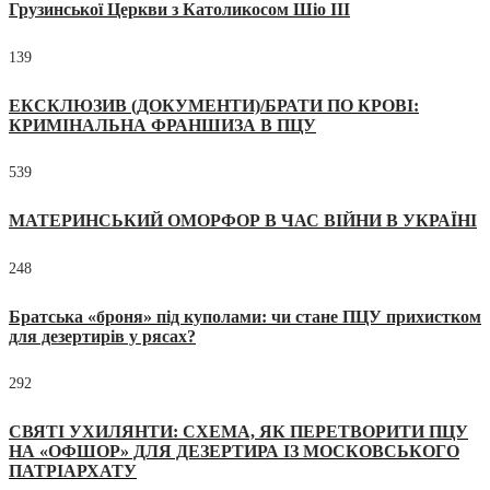
Грузинської Церкви з Католикосом Шіо III
139
ЕКСКЛЮЗИВ (ДОКУМЕНТИ)/БРАТИ ПО КРОВІ:
КРИМІНАЛЬНА ФРАНШИЗА В ПЦУ
539
МАТЕРИНСЬКИЙ ОМОРФОР В ЧАС ВІЙНИ В УКРАЇНІ
248
Братська «броня» під куполами: чи стане ПЦУ прихистком
для дезертирів у рясах?
292
СВЯТІ УХИЛЯНТИ: СХЕМА, ЯК ПЕРЕТВОРИТИ ПЦУ
НА «ОФШОР» ДЛЯ ДЕЗЕРТИРА ІЗ МОСКОВСЬКОГО
ПАТРІАРХАТУ