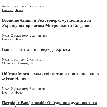
News
,
1 рік тому
1 хв.
читати
Новини
,
Фото
Всенічне бдіння в Золотоверхому: молитва за
Україну під проводом Митрополита Епіфанія
News
,
2 роки тому
2 хв.
читати
Новини
,
Фото
Ікона — світло, що веде до Христа
News
,
1 рік тому
2 хв.
читати
Молитва
,
Новини
,
Фото
Об’єднаймося в молитві: петиція про трансляцію
«Отче Наш»
News
,
2 роки тому
3 хв.
читати
Новини
,
Фото
Патріарх Варфоломій: Об’єднання духовності та