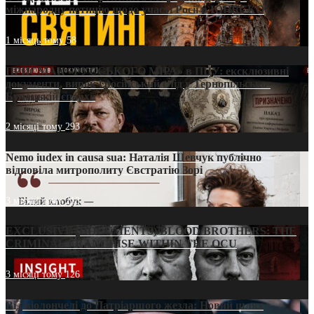
міжнародну петицію щодо участі Росії в ЮНЕСКО
1 місяць тому
58
ПРИСМАК «РУССЬКОГО МІРА» в ПЦУ: ексклюзивні
документи, вирок і російський слід у Тернопільсько-
Бучацькій єпархії
2 місяці тому
293
Nemo iudex in causa sua: Наталія Шевчук публічно
відповіла митрополиту Євстратію Зорі
3 місяці тому
213
EXCLUSIVE (DOCUMENTS)/BLOOD BROTHERS: THE
CRIMINAL FRANCHISE WITHIN THE OCU
3 місяці тому
126
Від віолончелі до Патріаршого жезла: Новий шлях