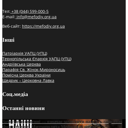
Тел:
+38 (044) 599-000-5
E-mail:
info@mefodiy.org.ua
Веб-сайт:
https://mefodiy.org.ua
Інші
Патріархія УАПЦ (УПЦ)
Тернопільська Єпархія УАПЦ (УПЦ)
Андріївська Церква
Парафія Св. Жінок-Мироносиць
Помісна Церква України
Щедрик – Церковна Лавка
Соц.медіа
Останні новини
Захистити святині — означає захистити пам’ять людства:
Фонд пам’яті Митрополита Мефодія підтримує