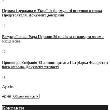
9
Церква і держава в Україні: формула зі вступного слова
Предстоятеля. Документ доктрини
12
Всеукраїнська Рада Церков: 30 років за столом, за яким є
місце всім
12
Проповідь Епіфанія 15 липня: цитата Патріарха Філарета з
його амвона. Документ тяглості
18
Архів
Архів
Контакти