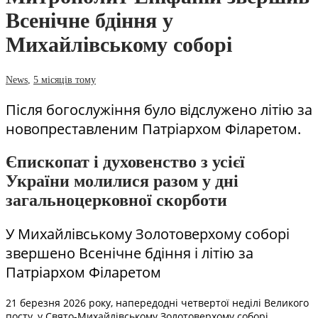
Всенічне бдіння у
Михайлівському соборі
News
,
5 місяців тому
Після богослужіння було відслужено літію за
новопреставленим Патріархом Філаретом.
Єпископат і духовенство з усієї
України молилися разом у дні
загальноцерковної скорботи
У Михайлівському Золотоверхому соборі
звершено Всенічне бдіння і літію за
Патріархом Філаретом
21 березня 2026 року, напередодні четвертої неділі Великого
посту, у Свято-Михайлівському Золотоверхому соборі