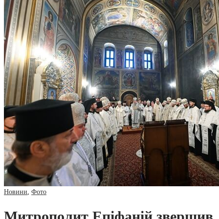
Новини
,
Фото
Митрополит Епіфаній звершив