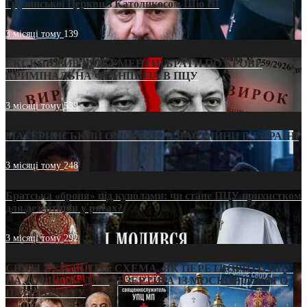
Грузинської Церкви з Католикосом Шіо III
3 місяці тому
139
ЕКСКЛЮЗИВ (ДОКУМЕНТИ)/БРАТИ ПО КРОВІ:
КРИМІНАЛЬНА ФРАНШИЗА В ПЦУ
3 місяці тому
539
МАТЕРИНСЬКИЙ ОМОРФОР В ЧАС ВІЙНИ В УКРАЇНІ
3 місяці тому
248
Братська «броня» під куполами: чи стане ПЦУ прихистком
для дезертирів у рясах?
3 місяці тому
292
СВЯТІ УХИЛЯНТИ: СХЕМА, ЯК ПЕРЕТВОРИТИ ПЦУ
НА «ОФШОР» ДЛЯ ДЕЗЕРТИРА ІЗ МОСКОВСЬКОГО
ПАТРІАРХАТУ