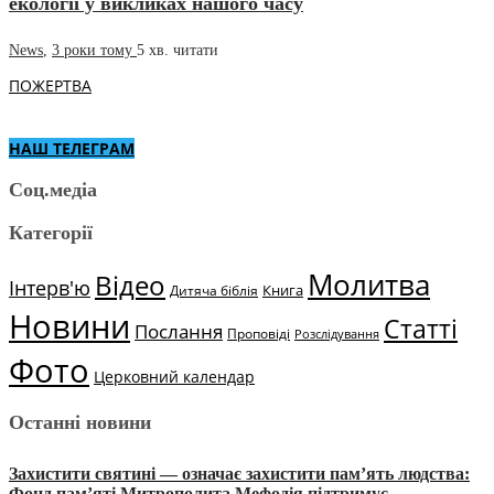
екології у викликах нашого часу
News
,
3 роки тому
5 хв.
читати
ПОЖЕРТВА
НАШ ТЕЛЕГРАМ
Соц.медіа
Категорії
Молитва
Відео
Інтерв'ю
Книга
Дитяча біблія
Новини
Статті
Послання
Проповіді
Розслідування
Фото
Церковний календар
Останні новини
Захистити святині — означає захистити пам’ять людства:
Фонд пам’яті Митрополита Мефодія підтримує