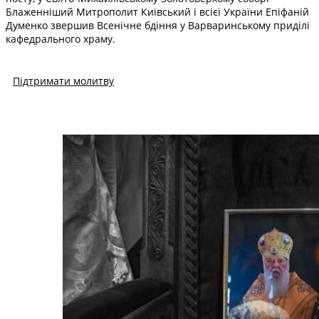
Блаженніший Митрополит Київський і всієї України Епіфаній
Думенко звершив Всенічне бдіння у Варваринському приділі
кафедрального храму.
Підтримати молитву