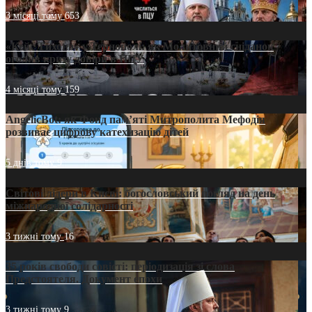
3 місяці тому
653
«Кейс Тихона» у Тернополі: як Молитовний сніданок
оголив кризу довіри в ПЦУ
4 місяці тому
159
AngelicBot: як Фонд пам’яті Митрополита Мефодія
розвиває цифрову катехизацію дітей
5 днів тому
9
Світові лідери в Києві: богословський погляд на день
міжнародної солідарності
3 тижні тому
16
35 років свободи совісті: періодизація зі слова
Предстоятеля. Документ епохи
3 тижні тому
9