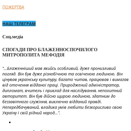
ПОЖЕРТВА
НАШ ТЕЛЕГРАМ
Соц.медіа
СПОГАДИ ПРО БЛАЖЕННОСПОЧИЛОГО
МИТРОПОЛИТА МЕФОДІЯ
“…Блаженніший мав якийсь особливий, дуже пронизливий
погляд. Він був дуже різнобічною та освіченою людиною. Він
цінував українську культуру, багато читав, працював і вимагав
від оточення відданої праці. Природжений адміністратор,
дипломат, вчитель і приклад для наслідування, непохитний
авторитет. Він був дійсно щирою людиною, здатним до
беззавітного служіння, виключно відданий правді.
Непередбачуваний, владика умів любити безкорисливо свою
Україну і свій рідний народ…”.