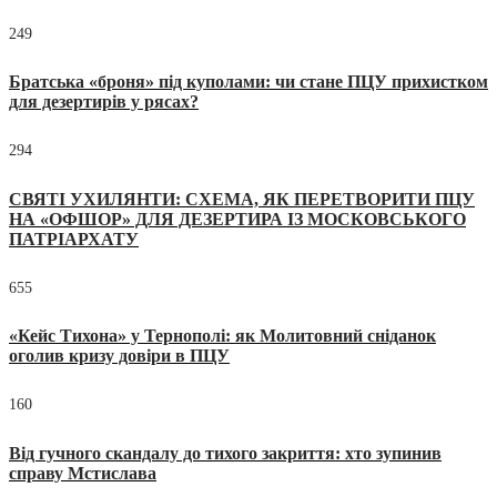
249
Братська «броня» під куполами: чи стане ПЦУ прихистком
для дезертирів у рясах?
294
СВЯТІ УХИЛЯНТИ: СХЕМА, ЯК ПЕРЕТВОРИТИ ПЦУ
НА «ОФШОР» ДЛЯ ДЕЗЕРТИРА ІЗ МОСКОВСЬКОГО
ПАТРІАРХАТУ
655
«Кейс Тихона» у Тернополі: як Молитовний сніданок
оголив кризу довіри в ПЦУ
160
Від гучного скандалу до тихого закриття: хто зупинив
справу Мстислава