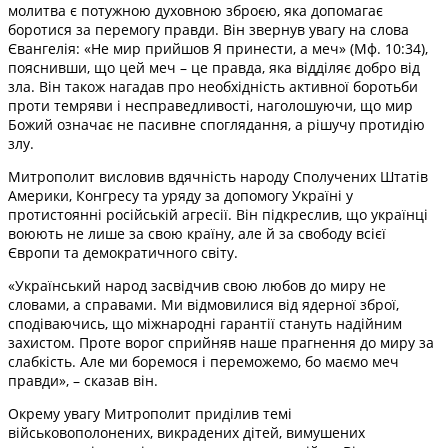
молитва є потужною духовною зброєю, яка допомагає
боротися за перемогу правди. Він звернув увагу на слова
Євангелія: «Не мир прийшов Я принести, а меч» (Мф. 10:34),
пояснивши, що цей меч – це правда, яка відділяє добро від
зла. Він також нагадав про необхідність активної боротьби
проти темряви і несправедливості, наголошуючи, що мир
Божий означає не пасивне споглядання, а рішучу протидію
злу.
Митрополит висловив вдячність народу Сполучених Штатів
Америки, Конгресу та уряду за допомогу Україні у
протистоянні російській агресії. Він підкреслив, що українці
воюють не лише за свою країну, але й за свободу всієї
Європи та демократичного світу.
«Український народ засвідчив свою любов до миру не
словами, а справами. Ми відмовилися від ядерної зброї,
сподіваючись, що міжнародні гарантії стануть надійним
захистом. Проте ворог сприйняв наше прагнення до миру за
слабкість. Але ми боремося і переможемо, бо маємо меч
правди», – сказав він.
Окрему увагу Митрополит приділив темі
військовополонених, викрадених дітей, вимушених