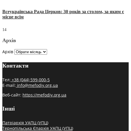
Всеукраїнська Рада Церков: 30 років за столом, за яким є
місце всім
14
Архів
Архів
Контакти
Тел:
+38 (044) 599-000-5
E-mail:
info@mefodiy.org.ua
Веб-сайт:
https://mefodiy.org.ua
Інші
Патріархія УАПЦ (УПЦ)
Тернопільська Єпархія УАПЦ (УПЦ)