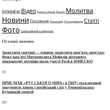
Молитва
Відео
Інтерв'ю
Книга
Дитяча біблія
Новини
Статті
Послання
Проповіді
Розслідування
Фото
Церковний календар
Останні новини
Захистити святині — означає захистити пам’ять людства:
Фонд пам’яті Митрополита Мефодія підтримує
міжнародну петицію щодо участі Росії в ЮНЕСКО
59
ПРИСМАК «РУССЬКОГО МІРА» в ПЦУ: ексклюзивні
документи, вирок і російський слід у Тернопільсько-
Бучацькій єпархії
297