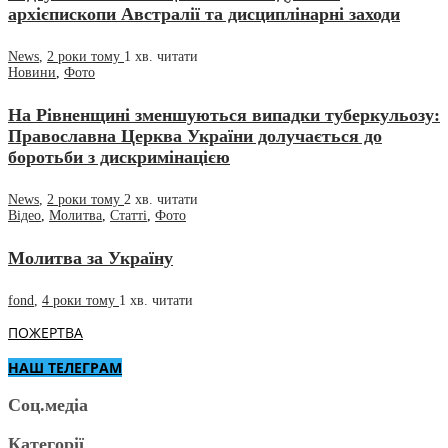
архієпископи Австралії та дисциплінарні заходи
News
,
2 роки тому
1 хв.
читати
Новини
,
Фото
На Рівненщині зменшуються випадки туберкульозу:
Православна Церква України долучається до
боротьби з дискримінацією
News
,
2 роки тому
2 хв.
читати
Відео
,
Молитва
,
Статті
,
Фото
Молитва за Україну
fond
,
4 роки тому
1 хв.
читати
ПОЖЕРТВА
НАШ ТЕЛЕГРАМ
Соц.медіа
Категорії