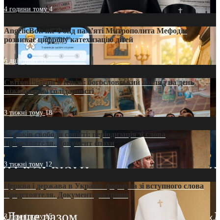
4 години тому
4
AngelicBot: як Фонд пам’яті Митрополита Мефодія
розвиває цифрову катехизацію дітей
6 днів тому
11
Світові лідери в Києві: богословський погляд на день
міжнародної солідарності
3 тижні тому
18
35 років свободи совісті: періодизація зі слова
Предстоятеля. Документ епохи
3 тижні тому
12
Церква і держава в Україні: формула зі вступного слова
Предстоятеля. Документ доктрини
3 тижні тому
15