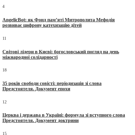
4
AngelicBot: як Фонд пам’яті Митрополита Мефодія
розвиває цифрову катехизацію дітей
11
Світові лідери в Києві: богословський погляд на день
міжнародної солідарності
18
35 років свободи совісті: періодизація зі слова
Предстоятеля. Документ епохи
12
Церква і держава в Україні: формула зі вступного слова
Предстоятеля. Документ доктрини
15