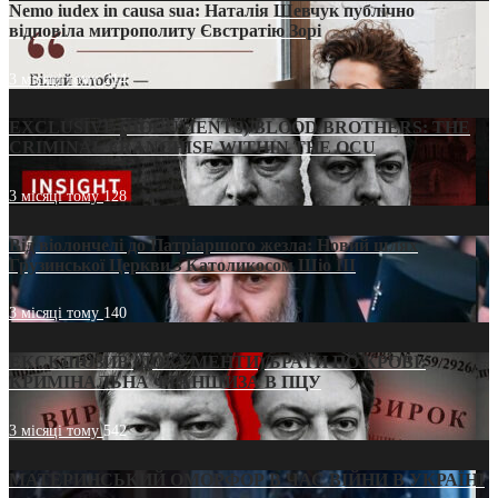
Nemo iudex in causa sua: Наталія Шевчук публічно
відповіла митрополиту Євстратію Зорі
3 місяці тому
214
EXCLUSIVE (DOCUMENTS)/BLOOD BROTHERS: THE
CRIMINAL FRANCHISE WITHIN THE OCU
3 місяці тому
128
Від віолончелі до Патріаршого жезла: Новий шлях
Грузинської Церкви з Католикосом Шіо III
3 місяці тому
140
ЕКСКЛЮЗИВ (ДОКУМЕНТИ)/БРАТИ ПО КРОВІ:
КРИМІНАЛЬНА ФРАНШИЗА В ПЦУ
3 місяці тому
542
МАТЕРИНСЬКИЙ ОМОРФОР В ЧАС ВІЙНИ В УКРАЇНІ