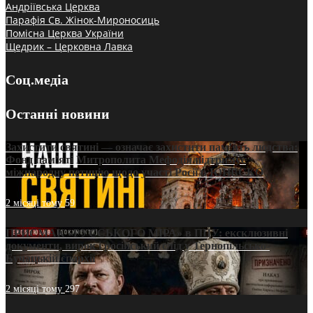
Андріївська Церква
Парафія Св. Жінок-Мироносиць
Помісна Церква України
Щедрик – Церковна Лавка
Соц.медіа
Останні новини
Захистити святині — означає захистити пам’ять людства:
Фонд пам’яті Митрополита Мефодія підтримує
міжнародну петицію щодо участі Росії в ЮНЕСКО
2 місяці тому
59
ПРИСМАК «РУССЬКОГО МІРА» в ПЦУ: ексклюзивні
документи, вирок і російський слід у Тернопільсько-
Бучацькій єпархії
2 місяці тому
297