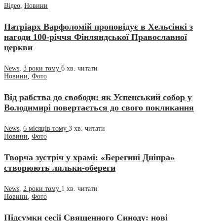
Відео
,
Новини
Патріарх Варфоломій проповідує в Хельсінкі з
нагоди 100-річчя Фінляндської Православної
церкви
News
,
3 роки тому
6 хв.
читати
Новини
,
Фото
Від рабства до свободи: як Успенський собор у
Володимирі повертається до свого покликання
News
,
6 місяців тому
3 хв.
читати
Новини
,
Фото
Творча зустріч у храмі: «Берегині Дніпра»
створюють ляльки-обереги
News
,
2 роки тому
1 хв.
читати
Новини
,
Фото
Підсумки сесії Священного Синоду: нові