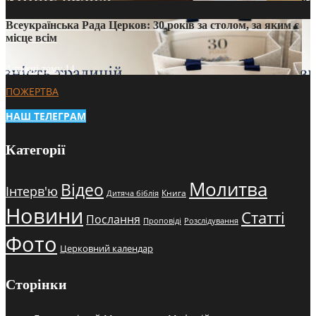
Всеукраїнська Рада Церков: 30 років за столом, за яким є
місце всім
3 тижні тому
14
ПОЖЕРТВА
НАШ ТЕЛЕГРАМ
Категорії
Молитва
Відео
Інтерв'ю
Книга
Дитяча біблія
Новини
Статті
Послання
Проповіді
Розслідування
Фото
Церковний календар
Сторінки