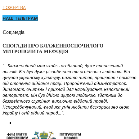
ПОЖЕРТВА
НАШ ТЕЛЕГРАМ
Соц.медіа
СПОГАДИ ПРО БЛАЖЕННОСПОЧИЛОГО
МИТРОПОЛИТА МЕФОДІЯ
“…Блаженніший мав якийсь особливий, дуже пронизливий
погляд. Він був дуже різнобічною та освіченою людиною. Він
цінував українську культуру, багато читав, працював і вимагав
від оточення відданої праці. Природжений адміністратор,
дипломат, вчитель і приклад для наслідування, непохитний
авторитет. Він був дійсно щирою людиною, здатним до
беззавітного служіння, виключно відданий правді.
Непередбачуваний, владика умів любити безкорисливо свою
Україну і свій рідний народ…”.