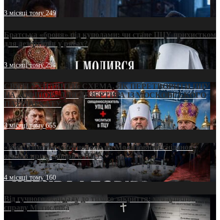
3 місяці тому
249
Братська «броня» під куполами: чи стане ПЦУ прихистком
для дезертирів у рясах?
3 місяці тому
294
СВЯТІ УХИЛЯНТИ: СХЕМА, ЯК ПЕРЕТВОРИТИ ПЦУ
НА «ОФШОР» ДЛЯ ДЕЗЕРТИРА ІЗ МОСКОВСЬКОГО
ПАТРІАРХАТУ
3 місяці тому
655
«Кейс Тихона» у Тернополі: як Молитовний сніданок
оголив кризу довіри в ПЦУ
4 місяці тому
160
Від гучного скандалу до тихого закриття: хто зупинив
справу Мстислава