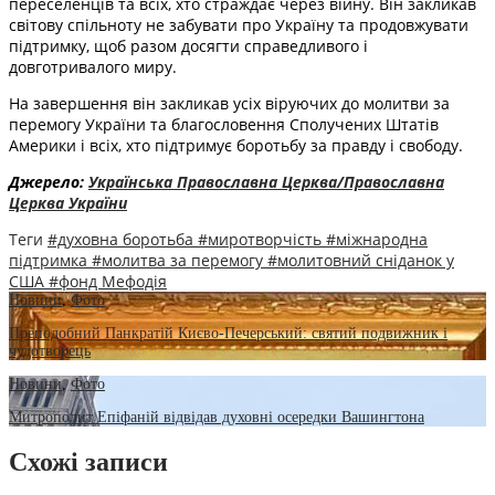
переселенців та всіх, хто страждає через війну. Він закликав
світову спільноту не забувати про Україну та продовжувати
підтримку, щоб разом досягти справедливого і
довготривалого миру.
На завершення він закликав усіх віруючих до молитви за
перемогу України та благословення Сполучених Штатів
Америки і всіх, хто підтримує боротьбу за правду і свободу.
Джерело:
Українська Православна Церква/Православна
Церква України
Теги
#духовна боротьба
#миротворчість
#міжнародна
підтримка
#молитва за перемогу
#молитовний сніданок у
США
#фонд Мефодія
Новини
,
Фото
Преподобний Панкратій Києво-Печерський: святий подвижник і
чудотворець
Новини
,
Фото
Митрополит Епіфаній відвідав духовні осередки Вашингтона
Схожі записи