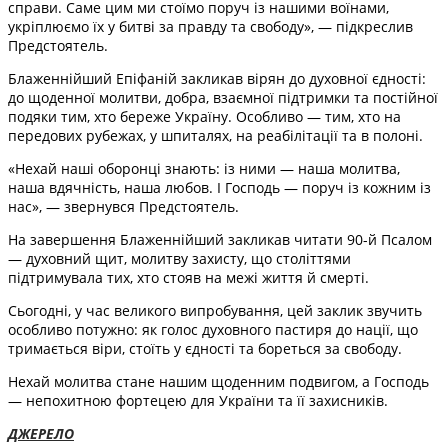
справи. Саме цим ми стоїмо поруч із нашими воїнами,
укріплюємо їх у битві за правду та свободу», — підкреслив
Предстоятель.
Блаженнійший Епіфаній закликав вірян до духовної єдності:
до щоденної молитви, добра, взаємної підтримки та постійної
подяки тим, хто береже Україну. Особливо — тим, хто на
передових рубежах, у шпиталях, на реабілітації та в полоні.
«Нехай наші оборонці знають: із ними — наша молитва,
наша вдячність, наша любов. І Господь — поруч із кожним із
нас», — звернувся Предстоятель.
На завершення Блаженнійший закликав читати 90-й Псалом
— духовний щит, молитву захисту, що століттями
підтримувала тих, хто стояв на межі життя й смерті.
Сьогодні, у час великого випробування, цей заклик звучить
особливо потужно: як голос духовного пастиря до нації, що
тримається віри, стоїть у єдності та бореться за свободу.
Нехай молитва стане нашим щоденним подвигом, а Господь
— непохитною фортецею для України та її захисників.
ДЖЕРЕЛО