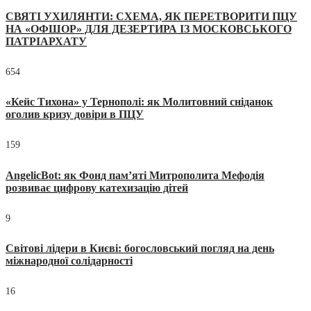
СВЯТІ УХИЛЯНТИ: СХЕМА, ЯК ПЕРЕТВОРИТИ ПЦУ
НА «ОФШОР» ДЛЯ ДЕЗЕРТИРА ІЗ МОСКОВСЬКОГО
ПАТРІАРХАТУ
654
«Кейс Тихона» у Тернополі: як Молитовний сніданок
оголив кризу довіри в ПЦУ
159
AngelicBot: як Фонд пам’яті Митрополита Мефодія
розвиває цифрову катехизацію дітей
9
Світові лідери в Києві: богословський погляд на день
міжнародної солідарності
16