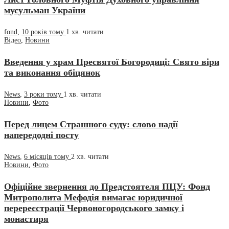
мусульман України
fond
,
10 років тому
1 хв.
читати
Відео
,
Новини
Введення у храм Пресвятої Богородиці: Свято віри
та виконання обіцянок
News
,
3 роки тому
1 хв.
читати
Новини
,
Фото
Перед лицем Страшного суду: слово надії
напередодні посту
News
,
6 місяців тому
2 хв.
читати
Новини
,
Фото
Офіційне звернення до Предстоятеля ПЦУ: Фонд
Митрополита Мефодія вимагає юридичної
перереєстрації Червоногородського замку і
монастиря