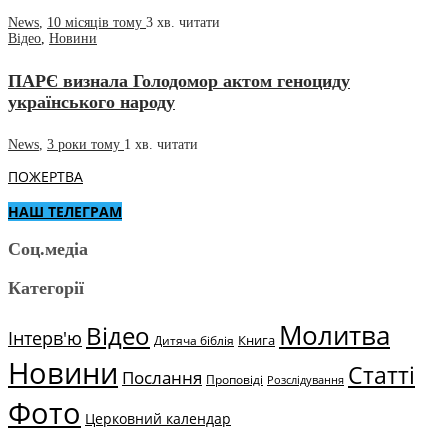
News
,
10 місяців тому
3 хв.
читати
Відео
,
Новини
ПАРЄ визнала Голодомор актом геноциду
українського народу
News
,
3 роки тому
1 хв.
читати
ПОЖЕРТВА
НАШ ТЕЛЕГРАМ
Соц.медіа
Категорії
Молитва
Відео
Інтерв'ю
Книга
Дитяча біблія
Новини
Статті
Послання
Проповіді
Розслідування
Фото
Церковний календар