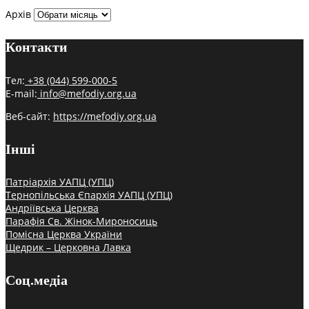
Архів
Контакти
Тел:
+38 (044) 599-000-5
E-mail:
info@mefodiy.org.ua
Веб-сайт:
https://mefodiy.org.ua
Інші
Патріархія УАПЦ (УПЦ)
Тернопільська Єпархія УАПЦ (УПЦ)
Андріївська Церква
Парафія Св. Жінок-Мироносиць
Помісна Церква України
Щедрик – Церковна Лавка
Соц.медіа