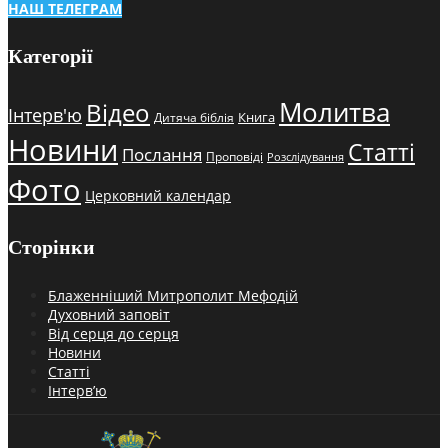
НАШ ТЕЛЕГРАМ
Категорії
Молитва
Відео
Інтерв'ю
Книга
Дитяча біблія
Новини
Статті
Послання
Проповіді
Розслідування
Фото
Церковний календар
Сторінки
Блаженніший Митрополит Мефодій
Духовний заповіт
Від серця до серця
Новини
Статті
Інтерв’ю