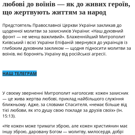
любові до воїнів — як до живих героїв,
що жертвують життям за народ
Предстоятель Православної Церкви України закликав до
щоденної молитви за захисників України: «Наш духовний
фронт — не менш важливий». Блаженнійший Митрополит
Київський і всієї України Епіфаній звернувся до українців із
глибоким духовним закликом — щодня підносити молитви за
воїнів, які боронять Україну від російської агресії.
НАШ ТЕЛЕГРАМ
У своєму зверненні Митрополит наголосив: кожен захисник
— це жива жертва любові, приклад найбільшого служіння
ближньому. Адже, за словами Спасителя, «немає більше від
тієї любови, як хто душу свою покладе за друзів своїх» (Ін.
15:13).
«Не кожен може тримати зброю, але кожен християнин має
іншу зброю, даровану Богом — молитву, милосердя, добрі