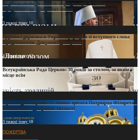
35 років свободи совісті: періодизація зі слова
Предстоятеля. Документ епохи
3 тижні тому
10
Церква і держава в Україні: формула зі вступного слова
Предстоятеля. Документ доктрини
3 тижні тому
13
Всеукраїнська Рада Церков: 30 років за столом, за яким є
місце всім
3 тижні тому
12
Проповідь Епіфанія 15 липня: цитата Патріарха Філарета з
його амвона. Документ тяглості
3 тижні тому
18
ПОЖЕРТВА