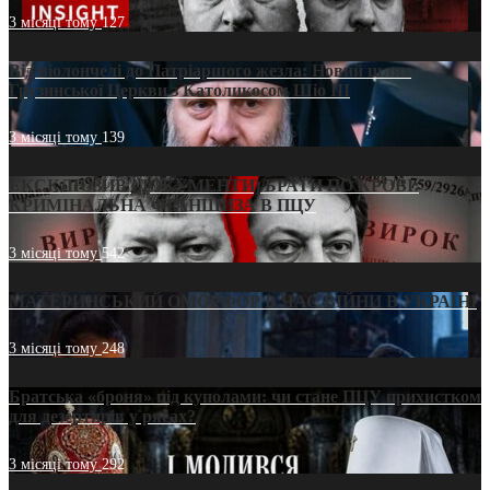
3 місяці тому
127
Від віолончелі до Патріаршого жезла: Новий шлях
Грузинської Церкви з Католикосом Шіо III
3 місяці тому
139
ЕКСКЛЮЗИВ (ДОКУМЕНТИ)/БРАТИ ПО КРОВІ:
КРИМІНАЛЬНА ФРАНШИЗА В ПЦУ
3 місяці тому
542
МАТЕРИНСЬКИЙ ОМОРФОР В ЧАС ВІЙНИ В УКРАЇНІ
3 місяці тому
248
Братська «броня» під куполами: чи стане ПЦУ прихистком
для дезертирів у рясах?
3 місяці тому
292