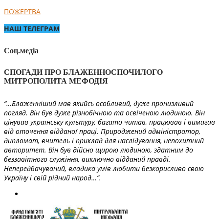
ПОЖЕРТВА
НАШ ТЕЛЕГРАМ
Соц.медіа
СПОГАДИ ПРО БЛАЖЕННОСПОЧИЛОГО
МИТРОПОЛИТА МЕФОДІЯ
“…Блаженніший мав якийсь особливий, дуже пронизливий
погляд. Він був дуже різнобічною та освіченою людиною. Він
цінував українську культуру, багато читав, працював і вимагав
від оточення відданої праці. Природжений адміністратор,
дипломат, вчитель і приклад для наслідування, непохитний
авторитет. Він був дійсно щирою людиною, здатним до
беззавітного служіння, виключно відданий правді.
Непередбачуваний, владика умів любити безкорисливо свою
Україну і свій рідний народ…”.