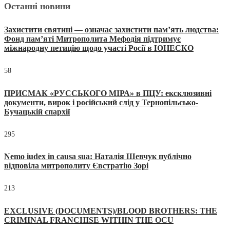
Останні новини
Захистити святині — означає захистити пам’ять людства:
Фонд пам’яті Митрополита Мефодія підтримує
міжнародну петицію щодо участі Росії в ЮНЕСКО
58
ПРИСМАК «РУССЬКОГО МІРА» в ПЦУ: ексклюзивні
документи, вирок і російський слід у Тернопільсько-
Бучацькій єпархії
295
Nemo iudex in causa sua: Наталія Шевчук публічно
відповіла митрополиту Євстратію Зорі
213
EXCLUSIVE (DOCUMENTS)/BLOOD BROTHERS: THE
CRIMINAL FRANCHISE WITHIN THE OCU