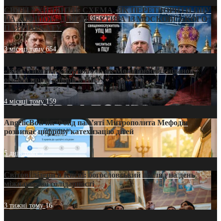
СВЯТІ УХИЛЯНТИ: СХЕМА, ЯК ПЕРЕТВОРИТИ ПЦУ
НА «ОФШОР» ДЛЯ ДЕЗЕРТИРА ІЗ МОСКОВСЬКОГО
ПАТРІАРХАТУ
3 місяці тому
654
«Кейс Тихона» у Тернополі: як Молитовний сніданок
оголив кризу довіри в ПЦУ
4 місяці тому
159
AngelicBot: як Фонд пам’яті Митрополита Мефодія
розвиває цифрову катехизацію дітей
5 днів тому
9
Світові лідери в Києві: богословський погляд на день
міжнародної солідарності
3 тижні тому
16