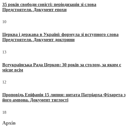
35 років свободи совісті: періодизація зі слова
Предстоятеля. Документ епохи
10
Церква і держава в Україні: формула зі вступного слова
Предстоятеля. Документ доктрини
13
Всеукраїнська Рада Церков: 30 років за столом, за яким є
місце всім
12
Проповідь Епіфанія 15 липня: цитата Патріарха Філарета з
його амвона. Документ тяглості
18
Архів