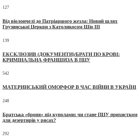
127
Від віолончелі до Патріаршого жезла: Новий шлях
Грузинської Церкви з Католикосом Шіо III
139
ЕКСКЛЮЗИВ (ДОКУМЕНТИ)/БРАТИ ПО КРОВІ:
КРИМІНАЛЬНА ФРАНШИЗА В ПЦУ
542
МАТЕРИНСЬКИЙ ОМОРФОР В ЧАС ВІЙНИ В УКРАЇНІ
248
Братська «броня» під куполами: чи стане ПЦУ прихистком
для дезертирів у рясах?
292