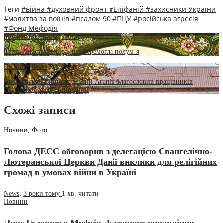
Теги
#війна
#духовний фронт
#Епіфаній
#захисники України
#молитва за воїнів
#псалом 90
#ПЦУ
#російська агресія
#Фонд Мефодія
Молитва
,
Новини
,
Фото
Свята Анастасія: віра, що перемогла полум’я
Новини
,
Фото
Архієпископ Вишгородський Агапіт благословив працівників
соціальної сфери Київщини
Схожі записи
Новини
,
Фото
Голова ДЕСС обговорив з делегацією Євангелічно-
Лютеранської Церкви Данії виклики для релігійних
громад в умовах війни в Україні
News
,
3 роки тому
1 хв.
читати
Новини
Лист Головного Муфтія Духовного управління