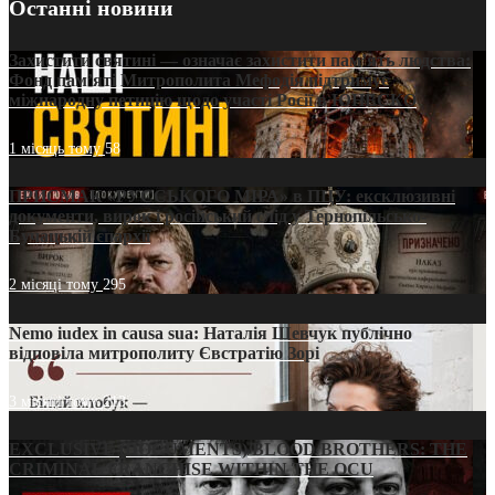
Останні новини
Захистити святині — означає захистити пам’ять людства:
Фонд пам’яті Митрополита Мефодія підтримує
міжнародну петицію щодо участі Росії в ЮНЕСКО
1 місяць тому
58
ПРИСМАК «РУССЬКОГО МІРА» в ПЦУ: ексклюзивні
документи, вирок і російський слід у Тернопільсько-
Бучацькій єпархії
2 місяці тому
295
Nemo iudex in causa sua: Наталія Шевчук публічно
відповіла митрополиту Євстратію Зорі
3 місяці тому
213
EXCLUSIVE (DOCUMENTS)/BLOOD BROTHERS: THE
CRIMINAL FRANCHISE WITHIN THE OCU