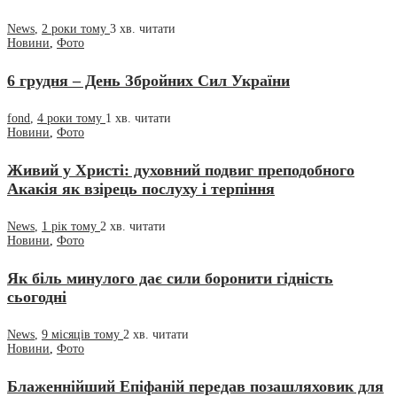
News
,
2 роки тому
3 хв.
читати
Новини
,
Фото
6 грудня – День Збройних Сил України
fond
,
4 роки тому
1 хв.
читати
Новини
,
Фото
Живий у Христі: духовний подвиг преподобного
Акакія як взірець послуху і терпіння
News
,
1 рік тому
2 хв.
читати
Новини
,
Фото
Як біль минулого дає сили боронити гідність
сьогодні
News
,
9 місяців тому
2 хв.
читати
Новини
,
Фото
Блаженнійший Епіфаній передав позашляховик для