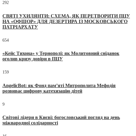
292
СВЯТІ УХИЛЯНТИ: СХЕМА, ЯК ПЕРЕТВОРИТИ ПЦУ
НА «ОФШОР» ДЛЯ ДЕЗЕРТИРА ІЗ МОСКОВСЬКОГО
ПАТРІАРХАТУ
654
«Кейс Тихона» у Тернополі: як Молитовний сніданок
оголив кризу довіри в ПЦУ
159
AngelicBot: як Фонд пам’яті Митрополита Мефодія
розвиває цифрову катехизацію дітей
9
Світові лідери в Києві: богословський погляд на день
міжнародної солідарності