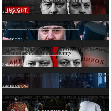
CRIMINAL FRANCHISE WITHIN THE OCU
3 місяці тому
127
Від віолончелі до Патріаршого жезла: Новий шлях
Грузинської Церкви з Католикосом Шіо III
3 місяці тому
139
ЕКСКЛЮЗИВ (ДОКУМЕНТИ)/БРАТИ ПО КРОВІ:
КРИМІНАЛЬНА ФРАНШИЗА В ПЦУ
3 місяці тому
542
МАТЕРИНСЬКИЙ ОМОРФОР В ЧАС ВІЙНИ В УКРАЇНІ
3 місяці тому
248
Братська «броня» під куполами: чи стане ПЦУ прихистком
для дезертирів у рясах?