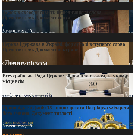
35 років свободи совісті: періодизація зі слова
Предстоятеля. Документ епохи
3 тижні тому
10
Церква і держава в Україні: формула зі вступного слова
Предстоятеля. Документ доктрини
3 тижні тому
13
Всеукраїнська Рада Церков: 30 років за столом, за яким є
місце всім
3 тижні тому
12
Проповідь Епіфанія 15 липня: цитата Патріарха Філарета з
його амвона. Документ тяглості
3 тижні тому
18