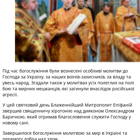
Під час богослужіння були вознесені особливі молитви до
Господа за Україну, за наших воїнів-захисників, за владу та
увесь народ. Згадали також у молитвах усіх полеглих на полі
бою та мирних мешканців, які загинули внаслідок російської
агресії.
У цей святковий день Блаженнійший Митрополит Епіфаній
звершив священничу хіротонію над дияконом Олександром
Баричкою, який отримав благословення служити Господу у
новому сані.
Завершилося богослужіння молитвою за мир в Україні та
перемогу добра над злом.