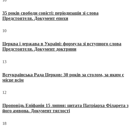
16
35 років свободи совісті: періодизація зі слова
Предстоятеля. Документ епохи
10
Церква і держава в Україні: формула зі вступного слова
Предстоятеля. Документ доктрини
13
Всеукраїнська Рада Церков: 30 років за столом, за яким є
місце всім
12
Проповідь Епіфанія 15 липня: цитата Патріарха Філарета з
його амвона. Документ тяглості
18