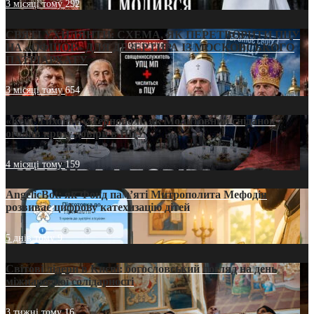
3 місяці тому
292
СВЯТІ УХИЛЯНТИ: СХЕМА, ЯК ПЕРЕТВОРИТИ ПЦУ
НА «ОФШОР» ДЛЯ ДЕЗЕРТИРА ІЗ МОСКОВСЬКОГО
ПАТРІАРХАТУ
3 місяці тому
654
«Кейс Тихона» у Тернополі: як Молитовний сніданок
оголив кризу довіри в ПЦУ
4 місяці тому
159
AngelicBot: як Фонд пам’яті Митрополита Мефодія
розвиває цифрову катехизацію дітей
5 днів тому
9
Світові лідери в Києві: богословський погляд на день
міжнародної солідарності
3 тижні тому
16