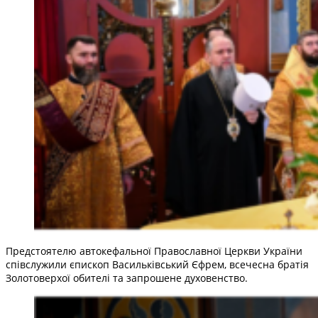
Предстоятелю автокефальної Православної Церкви України
співслужили єпископ Васильківський Єфрем, всечесна братія
Золотоверхої обителі та запрошене духовенство.