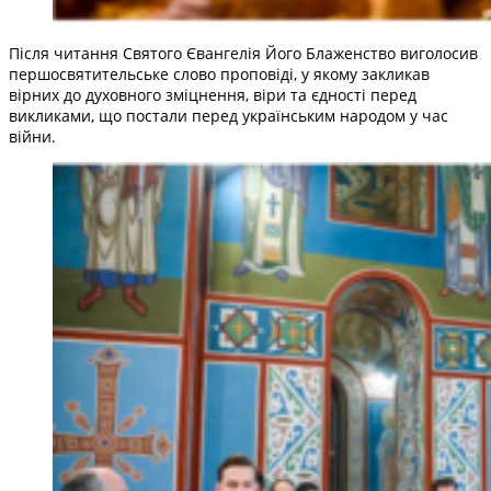
Після читання Святого Євангелія Його Блаженство виголосив
першосвятительське слово проповіді, у якому закликав
вірних до духовного зміцнення, віри та єдності перед
викликами, що постали перед українським народом у час
війни.