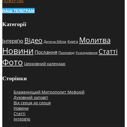
ПОЖЕРТВА
НАШ ТЕЛЕГРАМ
Категорії
Молитва
Відео
Інтерв'ю
Книга
Дитяча біблія
Новини
Статті
Послання
Проповіді
Розслідування
Фото
Церковний календар
Сторінки
Блаженніший Митрополит Мефодій
Духовний заповіт
Від серця до серця
Новини
Статті
Інтерв’ю