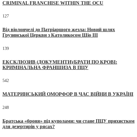
CRIMINAL FRANCHISE WITHIN THE OCU
127
Від віолончелі до Патріаршого жезла: Новий шлях
Грузинської Церкви з Католикосом Шіо III
139
ЕКСКЛЮЗИВ (ДОКУМЕНТИ)/БРАТИ ПО КРОВІ:
КРИМІНАЛЬНА ФРАНШИЗА В ПЦУ
542
МАТЕРИНСЬКИЙ ОМОРФОР В ЧАС ВІЙНИ В УКРАЇНІ
248
Братська «броня» під куполами: чи стане ПЦУ прихистком
для дезертирів у рясах?