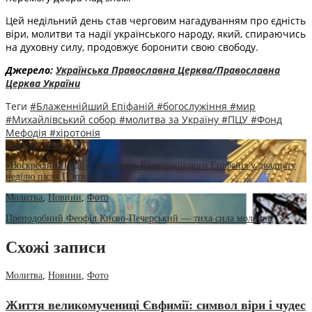
Цей недільний день став черговим нагадуванням про єдність
віри, молитви та надії українського народу, який, спираючись
на духовну силу, продовжує боронити свою свободу.
Джерело:
Українська Православна Церква/Православна
Церква України
Теги
#Блаженнійший Епіфаній
#богослужіння
#мир
#Михайлівський собор
#молитва за Україну
#ПЦУ
#Фонд
Мефодія
#хіротонія
Новини
,
Фото
«Воскресіння надії»: проповідь Блаженнійшого Епіфанія у двадцяту
неділю після П’ятидесятниці
Молитва
,
Новини
,
Фото
Преподобний Феофіл Києво-Печерський — тиха сила молитви
Схожі записи
Молитва
,
Новини
,
Фото
Життя великомучениці Євфимії: символ віри і чудес