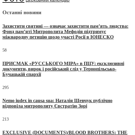
Останні новини
Захистити святині — означає захистити пам’ять людства:
Фонд пам’яті Митрополита Мефодія підтримує
міжнародну петицію щодо участі Росії в ЮНЕСКО
58
ПРИСМАК «РУССЬКОГО МІРА» в ПЦУ: ексклюзивні
документи, вирок і російський слід у Тернопільсько-
Бучацькій єпархії
295
Nemo iudex in causa sua: Наталія Шевчук публічно
відповіла митрополиту Євстратію Зорі
213
EXCLUSIVE (DOCUMENTS)/BLOOD BROTHERS: THE