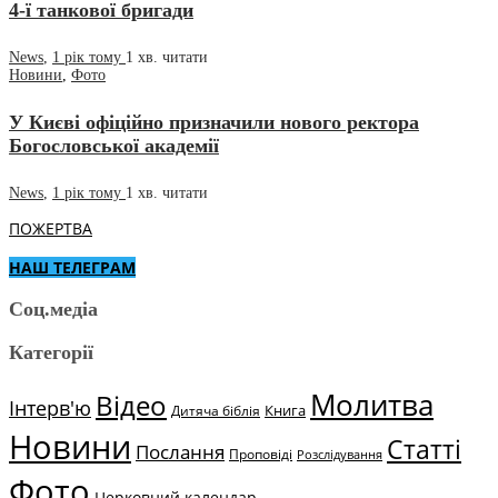
4-ї танкової бригади
News
,
1 рік тому
1 хв.
читати
Новини
,
Фото
У Києві офіційно призначили нового ректора
Богословської академії
News
,
1 рік тому
1 хв.
читати
ПОЖЕРТВА
НАШ ТЕЛЕГРАМ
Соц.медіа
Категорії
Молитва
Відео
Інтерв'ю
Книга
Дитяча біблія
Новини
Статті
Послання
Проповіді
Розслідування
Фото
Церковний календар