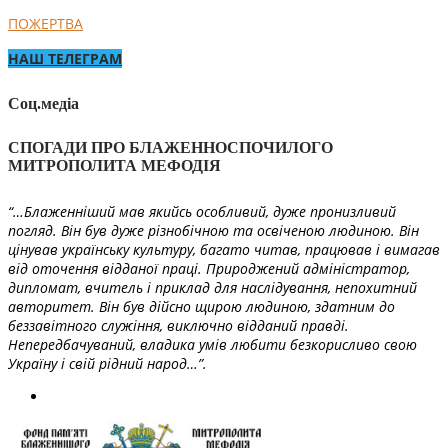
ПОЖЕРТВА
НАШ ТЕЛЕГРАМ
Соц.медіа
СПОГАДИ ПРО БЛАЖЕННОСПОЧИЛОГО
МИТРОПОЛИТА МЕФОДІЯ
“…Блаженніший мав якийсь особливий, дуже пронизливий
погляд. Він був дуже різнобічною та освіченою людиною. Він
цінував українську культуру, багато читав, працював і вимагав
від оточення відданої праці. Природжений адміністратор,
дипломат, вчитель і приклад для наслідування, непохитний
авторитет. Він був дійсно щирою людиною, здатним до
беззавітного служіння, виключно відданий правді.
Непередбачуваний, владика умів любити безкорисливо свою
Україну і свій рідний народ…”.