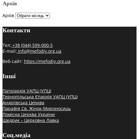
Архів
Архів
Контакти
Тел:
+38 (044) 599-000-5
E-mail:
info@mefodiy.org.ua
Веб-сайт:
https://mefodiy.org.ua
Інші
Патріархія УАПЦ (УПЦ)
Тернопільська Єпархія УАПЦ (УПЦ)
Андріївська Церква
Парафія Св. Жінок-Мироносиць
Помісна Церква України
Щедрик – Церковна Лавка
Соц.медіа