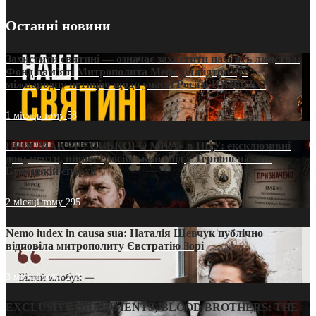
Останні новини
Захистити святині — означає захистити пам’ять людства:
Фонд пам’яті Митрополита Мефодія підтримує
міжнародну петицію щодо участі Росії в ЮНЕСКО
1 місяць тому
58
ПРИСМАК «РУССЬКОГО МІРА» в ПЦУ: ексклюзивні
документи, вирок і російський слід у Тернопільсько-
Бучацькій єпархії
2 місяці тому
295
Nemo iudex in causa sua: Наталія Шевчук публічно
відповіла митрополиту Євстратію Зорі
3 місяці тому
213
EXCLUSIVE (DOCUMENTS)/BLOOD BROTHERS: THE