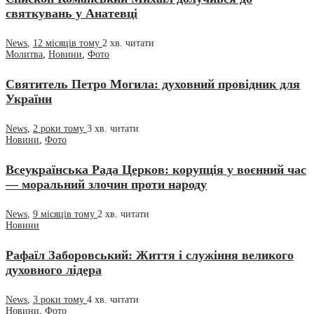
святкувань у Анатевці
News
,
12 місяців тому
2 хв.
читати
Молитва
,
Новини
,
Фото
Святитель Петро Могила: духовний провідник для
України
News
,
2 роки тому
3 хв.
читати
Новини
,
Фото
Всеукраїнська Рада Церков: корупція у воєнний час
— моральний злочин проти народу
News
,
9 місяців тому
2 хв.
читати
Новини
Рафаїл Заборовський: Життя і служіння великого
духовного лідера
News
,
3 роки тому
4 хв.
читати
Новини
,
Фото