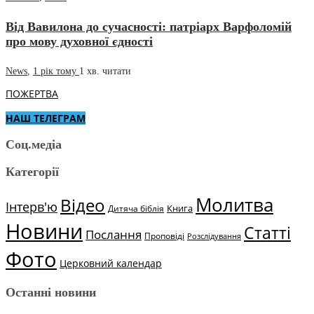
Від Вавилона до сучасності: патріарх Варфоломій
про мову духовної єдності
News
,
1 рік тому
1 хв.
читати
ПОЖЕРТВА
НАШ ТЕЛЕГРАМ
Соц.медіа
Категорії
Молитва
Відео
Інтерв'ю
Книга
Дитяча біблія
Новини
Статті
Послання
Проповіді
Розслідування
Фото
Церковний календар
Останні новини