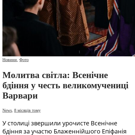
Новини
,
Фото
Молитва світла: Всенічне
бдіння у честь великомучениці
Варвари
News
,
8 місяців тому
У столиці звершили урочисте Всенічне
бдіння за участю Блаженнійшого Епіфанія