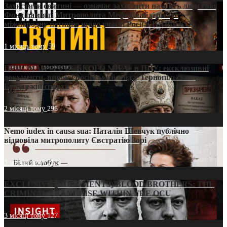
Захистити святині — означає захистити пам’ять людства:
Фонд пам’яті Митрополита Мефодія підтримує
міжнародну петицію щодо участі Росії в ЮНЕСКО
1 місяць тому
59
ПРИСМАК «РУССЬКОГО МІРА» в ПЦУ: ексклюзивні
документи, вирок і російський слід у Тернопільсько-
Бучацькій єпархії
2 місяці тому
295
Nemo iudex in causa sua: Наталія Шевчук публічно
відповіла митрополиту Євстратію Зорі
3 місяці тому
213
EXCLUSIVE (DOCUMENTS)/BLOOD BROTHERS: THE
CRIMINAL FRANCHISE WITHIN THE OCU
3 місяці тому
127