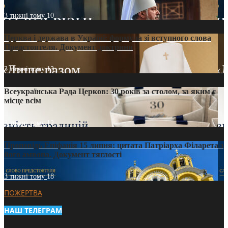
3 тижні тому
10
Церква і держава в Україні: формула зі вступного слова
Предстоятеля. Документ доктрини
3 тижні тому
13
Всеукраїнська Рада Церков: 30 років за столом, за яким є
місце всім
3 тижні тому
12
Проповідь Епіфанія 15 липня: цитата Патріарха Філарета з
його амвона. Документ тяглості
3 тижні тому
18
ПОЖЕРТВА
НАШ ТЕЛЕГРАМ