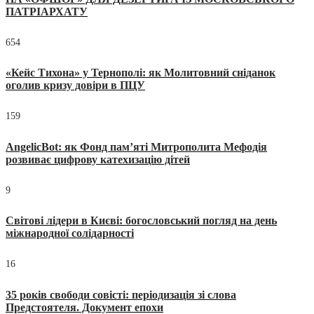
ПАТРІАРХАТУ
654
«Кейс Тихона» у Тернополі: як Молитовний сніданок
оголив кризу довіри в ПЦУ
159
AngelicBot: як Фонд пам’яті Митрополита Мефодія
розвиває цифрову катехизацію дітей
9
Світові лідери в Києві: богословський погляд на день
міжнародної солідарності
16
35 років свободи совісті: періодизація зі слова
Предстоятеля. Документ епохи