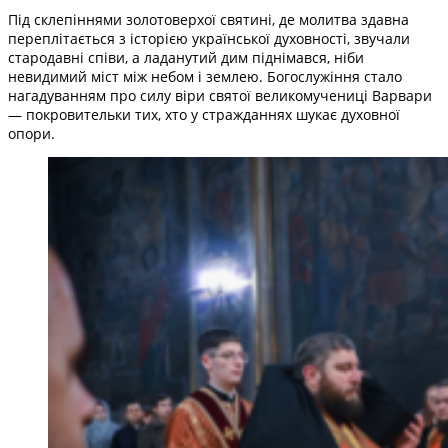
Під склепіннями золотоверхої святині, де молитва здавна
переплітається з історією української духовності, звучали
стародавні співи, а ладанутий дим піднімався, ніби
невидимий міст між небом і землею. Богослужіння стало
нагадуванням про силу віри святої великомучениці Варвари
— покровительки тих, хто у стражданнях шукає духовної
опори.