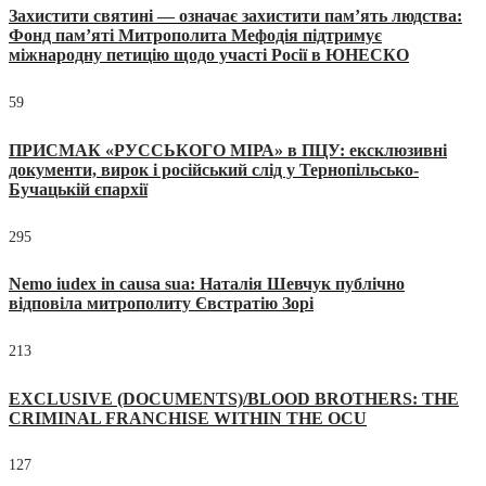
Захистити святині — означає захистити пам’ять людства:
Фонд пам’яті Митрополита Мефодія підтримує
міжнародну петицію щодо участі Росії в ЮНЕСКО
59
ПРИСМАК «РУССЬКОГО МІРА» в ПЦУ: ексклюзивні
документи, вирок і російський слід у Тернопільсько-
Бучацькій єпархії
295
Nemo iudex in causa sua: Наталія Шевчук публічно
відповіла митрополиту Євстратію Зорі
213
EXCLUSIVE (DOCUMENTS)/BLOOD BROTHERS: THE
CRIMINAL FRANCHISE WITHIN THE OCU
127