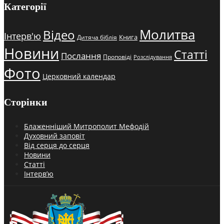
Категорії
Молитва
Відео
Інтерв'ю
Книга
Дитяча біблія
Новини
Статті
Послання
Проповіді
Розслідування
Фото
Церковний календар
Сторінки
Блаженніший Митрополит Мефодій
Духовний заповіт
Від серця до серця
Новини
Статті
Інтерв’ю