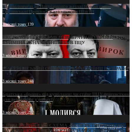
Від віолончелі до Патріаршого жезла: Новий шлях
Грузинської Церкви з Католикосом Шіо III
3 місяці тому
139
ЕКСКЛЮЗИВ (ДОКУМЕНТИ)/БРАТИ ПО КРОВІ:
КРИМІНАЛЬНА ФРАНШИЗА В ПЦУ
3 місяці тому
542
МАТЕРИНСЬКИЙ ОМОРФОР В ЧАС ВІЙНИ В УКРАЇНІ
3 місяці тому
248
Братська «броня» під куполами: чи стане ПЦУ прихистком
для дезертирів у рясах?
3 місяці тому
292
СВЯТІ УХИЛЯНТИ: СХЕМА, ЯК ПЕРЕТВОРИТИ ПЦУ
НА «ОФШОР» ДЛЯ ДЕЗЕРТИРА ІЗ МОСКОВСЬКОГО