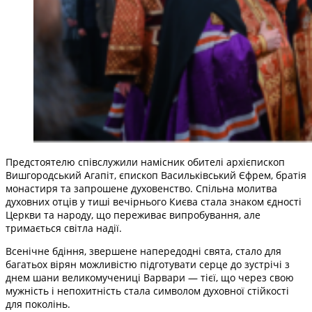
Предстоятелю співслужили намісник обителі архієпископ
Вишгородський Агапіт, єпископ Васильківський Єфрем, братія
монастиря та запрошене духовенство. Спільна молитва
духовних отців у тиші вечірнього Києва стала знаком єдності
Церкви та народу, що переживає випробування, але
тримається світла надії.
Всенічне бдіння, звершене напередодні свята, стало для
багатьох вірян можливістю підготувати серце до зустрічі з
днем шани великомучениці Варвари — тієї, що через свою
мужність і непохитність стала символом духовної стійкості
для поколінь.