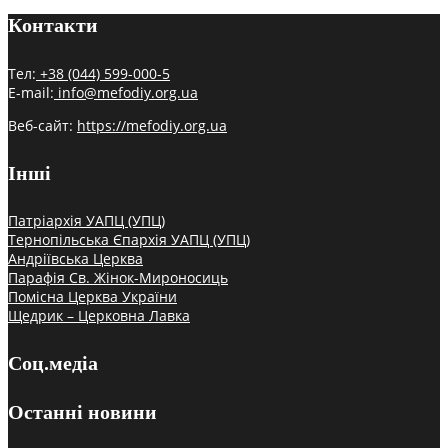
Контакти
Тел:
+38 (044) 599-000-5
E-mail:
info@mefodiy.org.ua
Веб-сайт:
https://mefodiy.org.ua
Інші
Патріархія УАПЦ (УПЦ)
Тернопільська Єпархія УАПЦ (УПЦ)
Андріївська Церква
Парафія Св. Жінок-Мироносиць
Помісна Церква України
Щедрик – Церковна Лавка
Соц.медіа
Останні новини