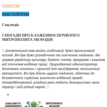
ПОЖЕРТВА
НАШ ТЕЛЕГРАМ
Соц.медіа
СПОГАДИ ПРО БЛАЖЕННОСПОЧИЛОГО
МИТРОПОЛИТА МЕФОДІЯ
“…Блаженніший мав якийсь особливий, дуже пронизливий
погляд. Він був дуже різнобічною та освіченою людиною. Він
цінував українську культуру, багато читав, працював і вимагав
від оточення відданої праці. Природжений адміністратор,
дипломат, вчитель і приклад для наслідування, непохитний
авторитет. Він був дійсно щирою людиною, здатним до
беззавітного служіння, виключно відданий правді.
Непередбачуваний, владика умів любити безкорисливо свою
Україну і свій рідний народ…”.