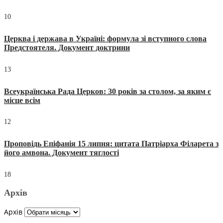
10
Церква і держава в Україні: формула зі вступного слова
Предстоятеля. Документ доктрини
13
Всеукраїнська Рада Церков: 30 років за столом, за яким є
місце всім
12
Проповідь Епіфанія 15 липня: цитата Патріарха Філарета з
його амвона. Документ тяглості
18
Архів
Архів