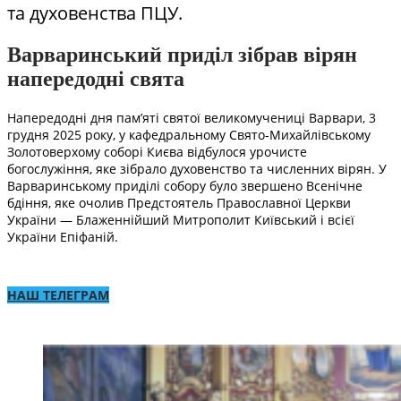
та духовенства ПЦУ.
Варваринський приділ зібрав вірян
напередодні свята
Напередодні дня пам’яті святої великомучениці Варвари, 3
грудня 2025 року, у кафедральному Свято-Михайлівському
Золотоверхому соборі Києва відбулося урочисте
богослужіння, яке зібрало духовенство та численних вірян. У
Варваринському приділі собору було звершено Всенічне
бдіння, яке очолив Предстоятель Православної Церкви
України — Блаженнійший Митрополит Київський і всієї
України Епіфаній.
НАШ ТЕЛЕГРАМ