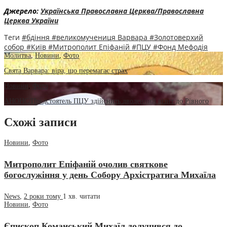
Джерело:
Українська Православна Церква/Православна
Церква України
Теги
#бдіння
#великомучениця Варвара
#Золотоверхий
собор
#Київ
#Митрополит Епіфаній
#ПЦУ
#Фонд Мефодія
Молитва
,
Новини
,
Фото
Свята Варвара: віра, що перемагає страх
Новини
,
Фото
АНОНС/Предстоятель ПЦУ здійснить дводенний візит до Рівного
Схожі записи
Новини
,
Фото
Митрополит Епіфаній очолив святкове
богослужіння у день Собору Архістратига Михаїла
News
,
2 роки тому
1 хв.
читати
Новини
,
Фото
Єпископ Команський Михаїл долучився до