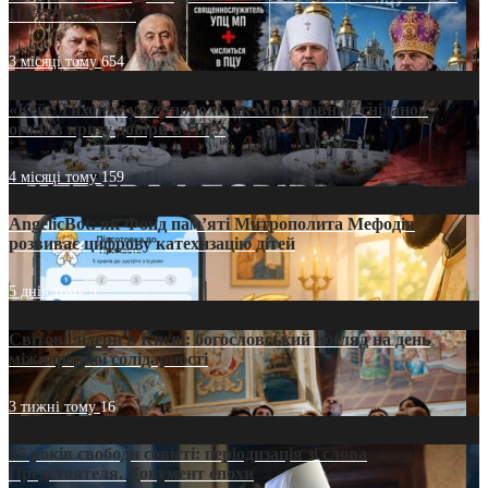
ПАТРІАРХАТУ
3 місяці тому
654
«Кейс Тихона» у Тернополі: як Молитовний сніданок
оголив кризу довіри в ПЦУ
4 місяці тому
159
AngelicBot: як Фонд пам’яті Митрополита Мефодія
розвиває цифрову катехизацію дітей
5 днів тому
9
Світові лідери в Києві: богословський погляд на день
міжнародної солідарності
3 тижні тому
16
35 років свободи совісті: періодизація зі слова
Предстоятеля. Документ епохи