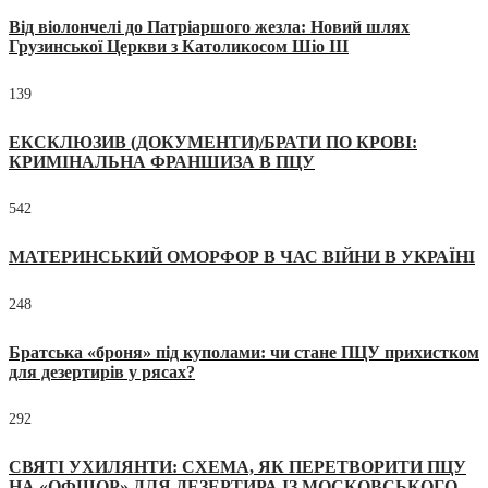
Від віолончелі до Патріаршого жезла: Новий шлях
Грузинської Церкви з Католикосом Шіо III
139
ЕКСКЛЮЗИВ (ДОКУМЕНТИ)/БРАТИ ПО КРОВІ:
КРИМІНАЛЬНА ФРАНШИЗА В ПЦУ
542
МАТЕРИНСЬКИЙ ОМОРФОР В ЧАС ВІЙНИ В УКРАЇНІ
248
Братська «броня» під куполами: чи стане ПЦУ прихистком
для дезертирів у рясах?
292
СВЯТІ УХИЛЯНТИ: СХЕМА, ЯК ПЕРЕТВОРИТИ ПЦУ
НА «ОФШОР» ДЛЯ ДЕЗЕРТИРА ІЗ МОСКОВСЬКОГО