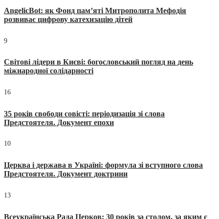
AngelicBot: як Фонд пам’яті Митрополита Мефодія
розвиває цифрову катехизацію дітей
9
Світові лідери в Києві: богословський погляд на день
міжнародної солідарності
16
35 років свободи совісті: періодизація зі слова
Предстоятеля. Документ епохи
10
Церква і держава в Україні: формула зі вступного слова
Предстоятеля. Документ доктрини
13
Всеукраїнська Рада Церков: 30 років за столом, за яким є