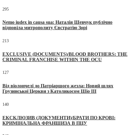
295
Nemo iudex in causa sua: Наталія Шевчук публічно
відповіла митрополиту Євстратію Зорі
213
EXCLUSIVE (DOCUMENTS)/BLOOD BROTHERS: THE
CRIMINAL FRANCHISE WITHIN THE OCU
127
Від віолончелі до Патріаршого жезла: Новий шлях
Грузинської Церкви з Католикосом Шіо III
140
ЕКСКЛЮЗИВ (ДОКУМЕНТИ)/БРАТИ ПО КРОВІ:
КРИМІНАЛЬНА ФРАНШИЗА В ПЦУ