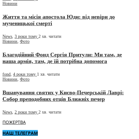
Новини
Життя та місія апостола Юди: від невіри до
мученицької смерті
News
,
3 роки тому
2 хв.
читати
Новини
,
Фото
Благодійний Фонд Сергія Притули: Ми там, де
наша армія, там, де їй потрібна допомога
fond
,
4 роки тому
1 хв.
читати
Новини
,
Фото
Вшанування святих у Києво-Печерській Лаврі:
Собор преподобних отців Ближніх печер
News
,
2 роки тому
2 хв.
читати
ПОЖЕРТВА
НАШ ТЕЛЕГРАМ