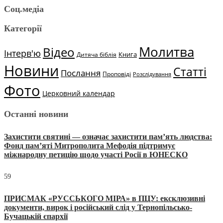
Соц.медіа
Категорії
Молитва
Відео
Інтерв'ю
Книга
Дитяча біблія
Новини
Статті
Послання
Проповіді
Розслідування
Фото
Церковний календар
Останні новини
Захистити святині — означає захистити пам’ять людства:
Фонд пам’яті Митрополита Мефодія підтримує
міжнародну петицію щодо участі Росії в ЮНЕСКО
59
ПРИСМАК «РУССЬКОГО МІРА» в ПЦУ: ексклюзивні
документи, вирок і російський слід у Тернопільсько-
Бучацькій єпархії