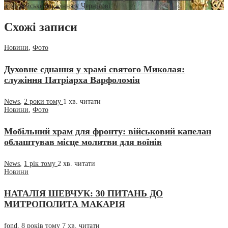
архієрейське служіння у Чернігові
Схожі записи
Новини
,
Фото
Духовне єднання у храмі святого Миколая:
служіння Патріарха Варфоломія
News
,
2 роки тому
1 хв.
читати
Новини
,
Фото
Мобільний храм для фронту: військовий капелан
облаштував місце молитви для воїнів
News
,
1 рік тому
2 хв.
читати
Новини
НАТАЛІЯ ШЕВЧУК: 30 ПИТАНЬ ДО
МИТРОПОЛИТА МАКАРІЯ
fond
,
8 років тому
7 хв.
читати