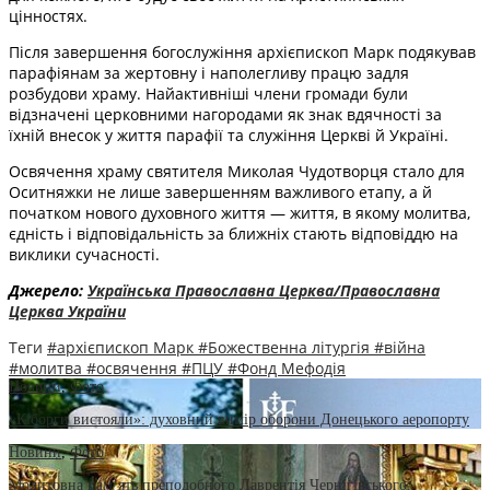
цінностях.
Після завершення богослужіння архієпископ Марк подякував
парафіянам за жертовну і наполегливу працю задля
розбудови храму. Найактивніші члени громади були
відзначені церковними нагородами як знак вдячності за
їхній внесок у життя парафії та служіння Церкві й Україні.
Освячення храму святителя Миколая Чудотворця стало для
Оситняжки не лише завершенням важливого етапу, а й
початком нового духовного життя — життя, в якому молитва,
єдність і відповідальність за ближніх стають відповіддю на
виклики сучасності.
Джерело:
Українська Православна Церква/Православна
Церква України
Теги
#архієпископ Марк
#Божественна літургія
#війна
#молитва
#освячення
#ПЦУ
#Фонд Мефодія
Новини
,
Фото
«Кіборги вистояли»: духовний вимір оборони Донецького аеропорту
Новини
,
Фото
Молитовна пам’ять преподобного Лаврентія Чернігівського: