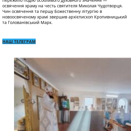
пережило подію особливого духовного значення —
освячення храму на честь святителя Миколая Чудотворця.
Чин освячення та першу Божественну літургію в
новоосвяченому храмі звершив архієпископ Кропивницький
та Голованівський Марк.
НАШ ТЕЛЕГРАМ