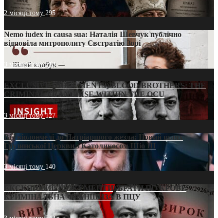
2 місяці тому
295
Nemo iudex in causa sua: Наталія Шевчук публічно
відповіла митрополиту Євстратію Зорі
3 місяці тому
213
EXCLUSIVE (DOCUMENTS)/BLOOD BROTHERS: THE
CRIMINAL FRANCHISE WITHIN THE OCU
3 місяці тому
127
Від віолончелі до Патріаршого жезла: Новий шлях
Грузинської Церкви з Католикосом Шіо III
3 місяці тому
140
ЕКСКЛЮЗИВ (ДОКУМЕНТИ)/БРАТИ ПО КРОВІ:
КРИМІНАЛЬНА ФРАНШИЗА В ПЦУ