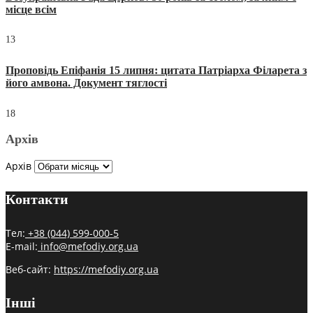
місце всім
13
Проповідь Епіфанія 15 липня: цитата Патріарха Філарета з
його амвона. Документ тяглості
18
Архів
Архів
Контакти
Тел:
+38 (044) 599-000-5
E-mail:
info@mefodiy.org.ua
Веб-сайт:
https://mefodiy.org.ua
Інші