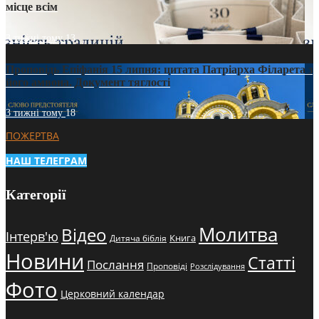
місце всім
3 тижні тому
13
Проповідь Епіфанія 15 липня: цитата Патріарха Філарета з
його амвона. Документ тяглості
3 тижні тому
18
ПОЖЕРТВА
НАШ ТЕЛЕГРАМ
Категорії
Молитва
Відео
Інтерв'ю
Книга
Дитяча біблія
Новини
Статті
Послання
Проповіді
Розслідування
Фото
Церковний календар