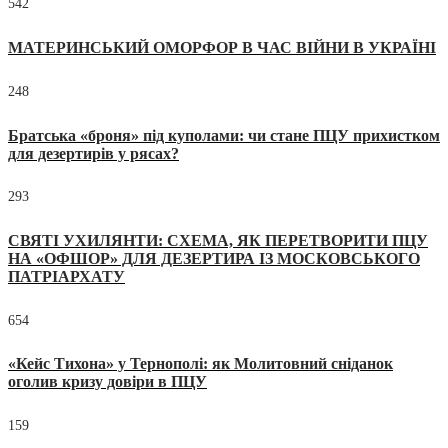
542
МАТЕРИНСЬКИЙ ОМОРФОР В ЧАС ВІЙНИ В УКРАЇНІ
248
Братська «броня» під куполами: чи стане ПЦУ прихистком
для дезертирів у рясах?
293
СВЯТІ УХИЛЯНТИ: СХЕМА, ЯК ПЕРЕТВОРИТИ ПЦУ
НА «ОФШОР» ДЛЯ ДЕЗЕРТИРА ІЗ МОСКОВСЬКОГО
ПАТРІАРХАТУ
654
«Кейс Тихона» у Тернополі: як Молитовний сніданок
оголив кризу довіри в ПЦУ
159