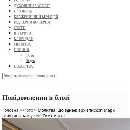
ГОЛОВНА
ДУХОВНИЙ ЗАПОВІТ
ПРО ФОНД
БЛАЖЕННІШИЙ МЕФОДІЙ
ВІД СЕРЦЯ ДО СЕРЦЯ
СТАТТІ
ІНТЕРВ’Ю
КАЛЕНДАР
МОЛИТВА
НОВИНИ
Фото
Відео
ПОЖЕРТВА
Повідомлення в блозі
Головна
>
Фото
>
Молитва, що єднає: архієпископ Марк
освятив храм у селі Оситняжка