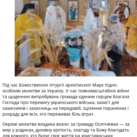
Під час Божественної літургії архієпископ Марк підніс
особливі молитви за Україну. У час повномасштабної війни
та щоденних випробувань громада єдиним серцем благала
Господа про перемогу українського війська, захист для
захисників і захисниць на передовій, зцілення поранених і
розраду для всіх, хто переживає біль втрат.
Окремі молитви владика возніс за громаду Оситняжки — за
мир у родинах, духовну кріпость, злагоду та Божу благодать
для кожного, хто будує своє життя на християнських