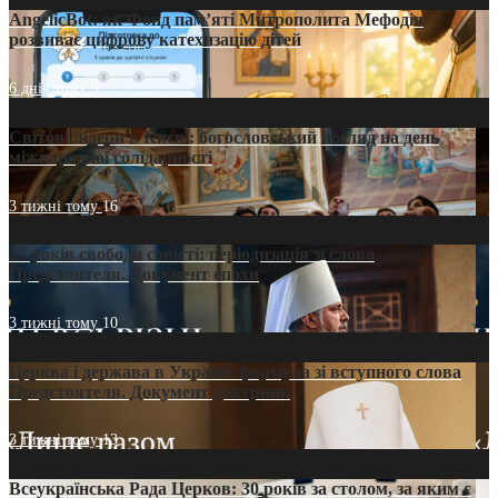
AngelicBot: як Фонд пам’яті Митрополита Мефодія
розвиває цифрову катехизацію дітей
6 днів тому
9
Світові лідери в Києві: богословський погляд на день
міжнародної солідарності
3 тижні тому
16
35 років свободи совісті: періодизація зі слова
Предстоятеля. Документ епохи
3 тижні тому
10
Церква і держава в Україні: формула зі вступного слова
Предстоятеля. Документ доктрини
3 тижні тому
13
Всеукраїнська Рада Церков: 30 років за столом, за яким є