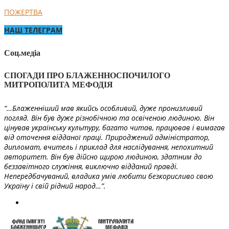
ПОЖЕРТВА
НАШ ТЕЛЕГРАМ
Соц.медіа
СПОГАДИ ПРО БЛАЖЕННОСПОЧИЛОГО
МИТРОПОЛИТА МЕФОДІЯ
“…Блаженніший мав якийсь особливий, дуже пронизливий
погляд. Він був дуже різнобічною та освіченою людиною. Він
цінував українську культуру, багато читав, працював і вимагав
від оточення відданої праці. Природжений адміністратор,
дипломат, вчитель і приклад для наслідування, непохитний
авторитет. Він був дійсно щирою людиною, здатним до
беззавітного служіння, виключно відданий правді.
Непередбачуваний, владика умів любити безкорисливо свою
Україну і свій рідний народ…”.