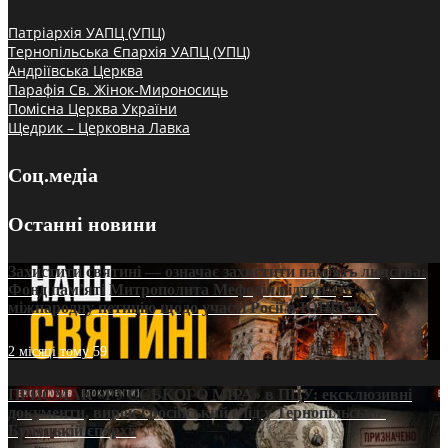
Патріархія УАПЦ (УПЦ)
Тернопільська Єпархія УАПЦ (УПЦ)
Андріївська Церква
Парафія Св. Жінок-Мироносиць
Помісна Церква України
Щедрик – Церковна Лавка
Соц.медіа
Останні новини
Захистити святині — означає захистити пам’ять людства:
Фонд пам’яті Митрополита Мефодія підтримує
міжнародну петицію щодо участі Росії в ЮНЕСКО
2 місяці тому
59
ПРИСМАК «РУССЬКОГО МІРА» в ПЦУ: ексклюзивні
документи, вирок і російський слід у Тернопільсько-
Бучацькій єпархії