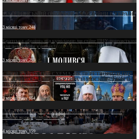
3 місяці тому
542
МАТЕРИНСЬКИЙ ОМОРФОР В ЧАС ВІЙНИ В УКРАЇНІ
3 місяці тому
248
Братська «броня» під куполами: чи стане ПЦУ прихистком
для дезертирів у рясах?
3 місяці тому
293
СВЯТІ УХИЛЯНТИ: СХЕМА, ЯК ПЕРЕТВОРИТИ ПЦУ
НА «ОФШОР» ДЛЯ ДЕЗЕРТИРА ІЗ МОСКОВСЬКОГО
ПАТРІАРХАТУ
3 місяці тому
654
«Кейс Тихона» у Тернополі: як Молитовний сніданок
оголив кризу довіри в ПЦУ
4 місяці тому
159