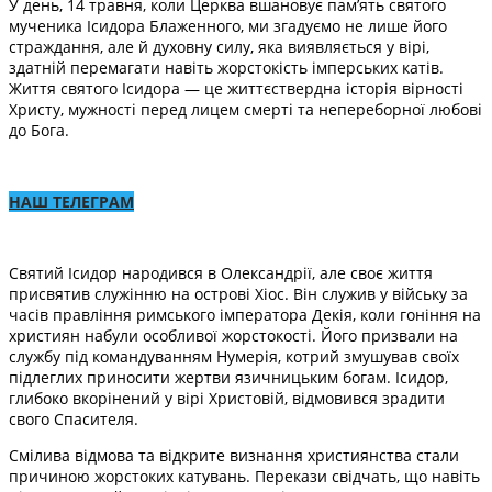
У день, 14 травня, коли Церква вшановує пам’ять святого
мученика Ісидора Блаженного, ми згадуємо не лише його
страждання, але й духовну силу, яка виявляється у вірі,
здатній перемагати навіть жорстокість імперських катів.
Життя святого Ісидора — це життєствердна історія вірності
Христу, мужності перед лицем смерті та непереборної любові
до Бога.
НАШ ТЕЛЕГРАМ
Святий Ісидор народився в Олександрії, але своє життя
присвятив служінню на острові Хіос. Він служив у війську за
часів правління римського імператора Декія, коли гоніння на
християн набули особливої жорстокості. Його призвали на
службу під командуванням Нумерія, котрий змушував своїх
підлеглих приносити жертви язичницьким богам. Ісидор,
глибоко вкорінений у вірі Христовій, відмовився зрадити
свого Спасителя.
Смілива відмова та відкрите визнання християнства стали
причиною жорстоких катувань. Перекази свідчать, що навіть