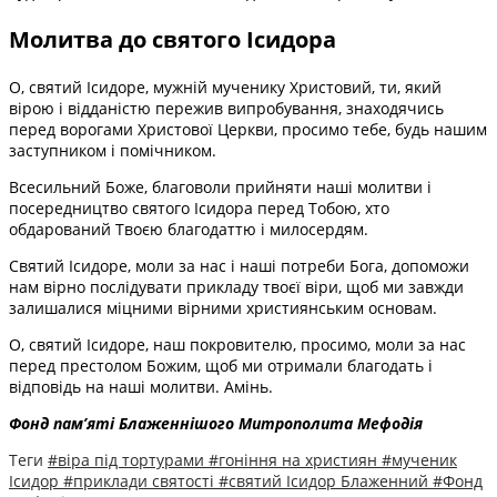
Молитва до святого Ісидора
О, святий Ісидоре, мужній мученику Христовий, ти, який
вірою і відданістю пережив випробування, знаходячись
перед ворогами Христової Церкви, просимо тебе, будь нашим
заступником і помічником.
Всесильний Боже, благоволи прийняти наші молитви і
посередництво святого Ісидора перед Тобою, хто
обдарований Твоєю благодаттю і милосердям.
Святий Ісидоре, моли за нас і наші потреби Бога, допоможи
нам вірно послідувати прикладу твоєї віри, щоб ми завжди
залишалися міцними вірними християнським основам.
О, святий Ісидоре, наш покровителю, просимо, моли за нас
перед престолом Божим, щоб ми отримали благодать і
відповідь на наші молитви. Амінь.
Фонд пам’яті Блаженнішого Митрополита Мефоді
я
Теги
#віра під тортурами
#гоніння на християн
#мученик
Ісидор
#приклади святості
#святий Ісидор Блаженний
#Фонд