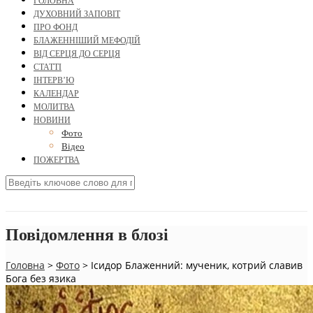
ГОЛОВНА
ДУХОВНИЙ ЗАПОВІТ
ПРО ФОНД
БЛАЖЕННІШИЙ МЕФОДІЙ
ВІД СЕРЦЯ ДО СЕРЦЯ
СТАТТІ
ІНТЕРВ’Ю
КАЛЕНДАР
МОЛИТВА
НОВИНИ
Фото
Відео
ПОЖЕРТВА
Повідомлення в блозі
Головна
>
Фото
>
Ісидор Блаженний: мученик, котрий славив
Бога без язика