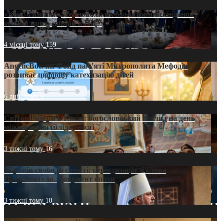
«Кейс Тихона» у Тернополі: як Молитовний сніданок
оголив кризу довіри в ПЦУ
4 місяці тому
159
AngelicBot: як Фонд пам’яті Митрополита Мефодія
розвиває цифрову катехизацію дітей
6 днів тому
9
Світові лідери в Києві: богословський погляд на день
міжнародної солідарності
3 тижні тому
16
35 років свободи совісті: періодизація зі слова
Предстоятеля. Документ епохи
3 тижні тому
10