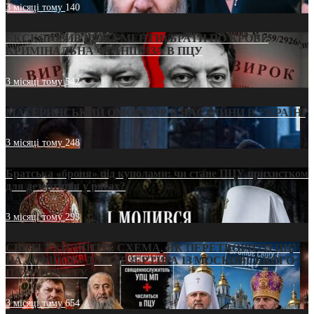
3 місяці тому
140
ЕКСКЛЮЗИВ (ДОКУМЕНТИ)/БРАТИ ПО КРОВІ:
КРИМІНАЛЬНА ФРАНШИЗА В ПЦУ
3 місяці тому
542
МАТЕРИНСЬКИЙ ОМОРФОР В ЧАС ВІЙНИ В УКРАЇНІ
3 місяці тому
248
Братська «броня» під куполами: чи стане ПЦУ прихистком
для дезертирів у рясах?
3 місяці тому
293
СВЯТІ УХИЛЯНТИ: СХЕМА, ЯК ПЕРЕТВОРИТИ ПЦУ
НА «ОФШОР» ДЛЯ ДЕЗЕРТИРА ІЗ МОСКОВСЬКОГО
ПАТРІАРХАТУ
3 місяці тому
654