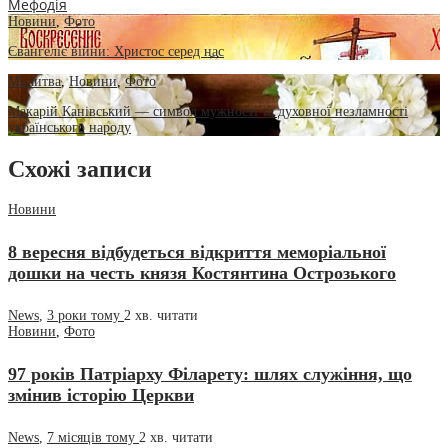
Мефодія
Новини
,
Фото
Євангеліє війни: Христос серед нас
Молитва
,
Новини
,
Фото
Макарій Канівський — символ мужності та духовної незламності
українського народу
Схожі записи
Новини
8 вересня відбудеться відкриття меморіальної
дошки на честь князя Костянтина Острозького
News
,
3 роки тому
2 хв.
читати
Новини
,
Фото
97 років Патріарху Філарету: шлях служіння, що
змінив історію Церкви
News
,
7 місяців тому
2 хв.
читати