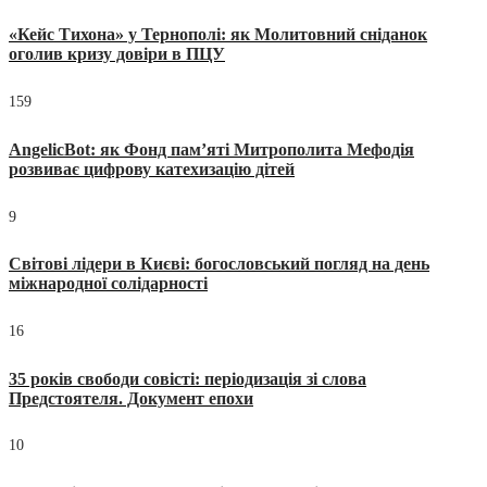
«Кейс Тихона» у Тернополі: як Молитовний сніданок
оголив кризу довіри в ПЦУ
159
AngelicBot: як Фонд пам’яті Митрополита Мефодія
розвиває цифрову катехизацію дітей
9
Світові лідери в Києві: богословський погляд на день
міжнародної солідарності
16
35 років свободи совісті: періодизація зі слова
Предстоятеля. Документ епохи
10