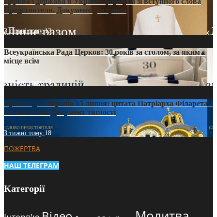
Церква і держава в Україні: формула зі вступного слова
Предстоятеля. Документ доктрини
3 тижні тому
13
Всеукраїнська Рада Церков: 30 років за столом, за яким є
місце всім
3 тижні тому
13
Проповідь Епіфанія 15 липня: цитата Патріарха Філарета з
його амвона. Документ тяглості
3 тижні тому
18
ПОЖЕРТВА
НАШ ТЕЛЕГРАМ
Категорії
Молитва
Відео
Інтерв'ю