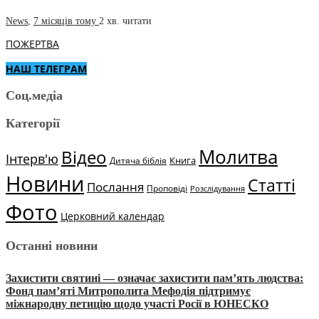
News
,
7 місяців тому
2 хв.
читати
ПОЖЕРТВА
НАШ ТЕЛЕГРАМ
Соц.медіа
Категорії
Молитва
Відео
Інтерв'ю
Книга
Дитяча біблія
Новини
Статті
Послання
Проповіді
Розслідування
Фото
Церковний календар
Останні новини
Захистити святині — означає захистити пам’ять людства:
Фонд пам’яті Митрополита Мефодія підтримує
міжнародну петицію щодо участі Росії в ЮНЕСКО