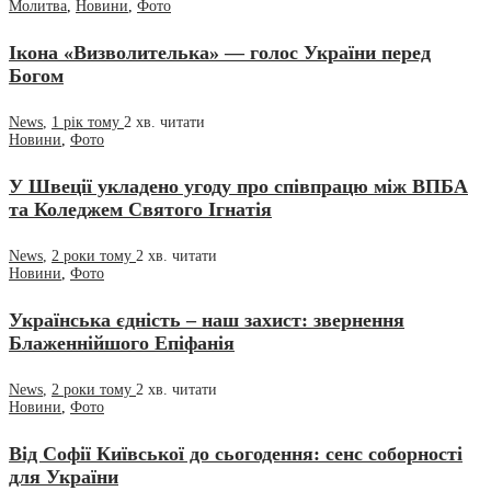
Молитва
,
Новини
,
Фото
Ікона «Визволителька» — голос України перед
Богом
News
,
1 рік тому
2 хв.
читати
Новини
,
Фото
У Швеції укладено угоду про співпрацю між ВПБА
та Коледжем Святого Ігнатія
News
,
2 роки тому
2 хв.
читати
Новини
,
Фото
Українська єдність – наш захист: звернення
Блаженнійшого Епіфанія
News
,
2 роки тому
2 хв.
читати
Новини
,
Фото
Від Софії Київської до сьогодення: сенс соборності
для України