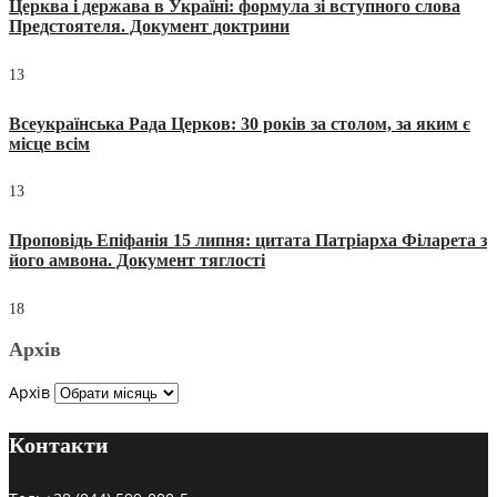
Церква і держава в Україні: формула зі вступного слова
Предстоятеля. Документ доктрини
13
Всеукраїнська Рада Церков: 30 років за столом, за яким є
місце всім
13
Проповідь Епіфанія 15 липня: цитата Патріарха Філарета з
його амвона. Документ тяглості
18
Архів
Архів
Контакти