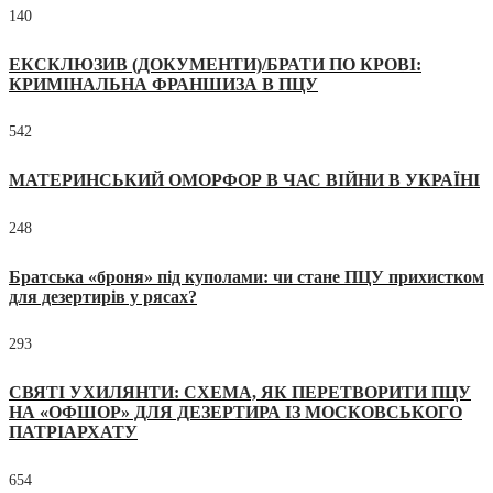
140
ЕКСКЛЮЗИВ (ДОКУМЕНТИ)/БРАТИ ПО КРОВІ:
КРИМІНАЛЬНА ФРАНШИЗА В ПЦУ
542
МАТЕРИНСЬКИЙ ОМОРФОР В ЧАС ВІЙНИ В УКРАЇНІ
248
Братська «броня» під куполами: чи стане ПЦУ прихистком
для дезертирів у рясах?
293
СВЯТІ УХИЛЯНТИ: СХЕМА, ЯК ПЕРЕТВОРИТИ ПЦУ
НА «ОФШОР» ДЛЯ ДЕЗЕРТИРА ІЗ МОСКОВСЬКОГО
ПАТРІАРХАТУ
654