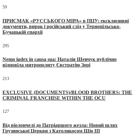
59
ПРИСМАК «РУССЬКОГО МІРА» в ПЦУ: ексклюзивні
документи, вирок і російський слід у Тернопільсько-
Бучацькій єпархії
295
Nemo iudex in causa sua: Наталія Шевчук публічно
відповіла митрополиту Євстратію Зорі
213
EXCLUSIVE (DOCUMENTS)/BLOOD BROTHERS: THE
CRIMINAL FRANCHISE WITHIN THE OCU
127
Від віолончелі до Патріаршого жезла: Новий шлях
Грузинської Церкви з Католикосом Шіо III