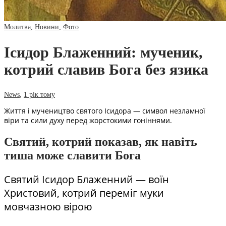
Молитва
,
Новини
,
Фото
Ісидор Блаженний: мученик,
котрий славив Бога без язика
News
,
1 рік тому
Життя і мучеництво святого Ісидора — символ незламної
віри та сили духу перед жорстокими гоніннями.
Святий, котрий показав, як навіть
тиша може славити Бога
Святий Ісидор Блаженний — воїн
Христовий, котрий переміг муки
мовчазною вірою