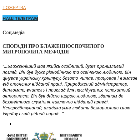
ПОЖЕРТВА
НАШ ТЕЛЕГРАМ
Соц.медіа
СПОГАДИ ПРО БЛАЖЕННОСПОЧИЛОГО
МИТРОПОЛИТА МЕФОДІЯ
“…Блаженніший мав якийсь особливий, дуже пронизливий
погляд. Він був дуже різнобічною та освіченою людиною. Він
цінував українську культуру, багато читав, працював і вимагав
від оточення відданої праці. Природжений адміністратор,
дипломат, вчитель і приклад для наслідування, непохитний
авторитет. Він був дійсно щирою людиною, здатним до
беззавітного служіння, виключно відданий правді.
Непередбачуваний, владика умів любити безкорисливо свою
Україну і свій рідний народ…”.