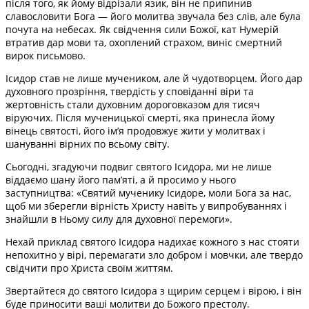
після того, як йому відрізали язик, він не припинив
славословити Бога — його молитва звучала без слів, але була
почута на небесах. Як свідчення сили Божої, кат Нумерій
втратив дар мови та, охоплений страхом, виніс смертний
вирок письмово.
Ісидор став не лише мучеником, але й чудотворцем. Його дар
духовного прозріння, твердість у сповіданні віри та
жертовність стали духовним дороговказом для тисяч
віруючих. Після мученицької смерті, яка принесла йому
вінець святості, його ім’я продовжує жити у молитвах і
шануванні вірних по всьому світу.
Сьогодні, згадуючи подвиг святого Ісидора, ми не лише
віддаємо шану його пам’яті, а й просимо у нього
заступництва: «Святий мученику Ісидоре, моли Бога за нас,
щоб ми зберегли вірність Христу навіть у випробуваннях і
знайшли в Ньому силу для духовної перемоги».
Нехай приклад святого Ісидора надихає кожного з нас стояти
непохитно у вірі, перемагати зло добром і мовчки, але твердо
свідчити про Христа своїм життям.
Звертайтеся до святого Ісидора з щирим серцем і вірою, і він
буде приносити ваші молитви до Божого престолу.