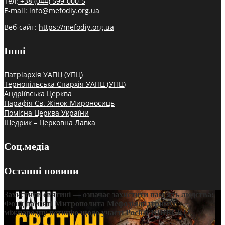
Тел:
+38 (044) 599-000-5
E-mail:
info@mefodiy.org.ua
Веб-сайт:
https://mefodiy.org.ua
Інші
Патріархія УАПЦ (УПЦ)
Тернопільська Єпархія УАПЦ (УПЦ)
Андріївська Церква
Парафія Св. Жінок-Мироносиць
Помісна Церква України
Щедрик – Церковна Лавка
Соц.медіа
Останні новини
Захистити святині — означає захистити пам’ять людства:
Фонд пам’яті Митрополита Мефодія підтримує
міжнародну петицію щодо участі Росії в ЮНЕСКО