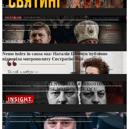
2 місяці тому
59
ПРИСМАК «РУССЬКОГО МІРА» в ПЦУ: ексклюзивні
документи, вирок і російський слід у Тернопільсько-
Бучацькій єпархії
2 місяці тому
295
Nemo iudex in causa sua: Наталія Шевчук публічно
відповіла митрополиту Євстратію Зорі
3 місяці тому
213
EXCLUSIVE (DOCUMENTS)/BLOOD BROTHERS: THE
CRIMINAL FRANCHISE WITHIN THE OCU
3 місяці тому
127
Від віолончелі до Патріаршого жезла: Новий шлях
Грузинської Церкви з Католикосом Шіо III