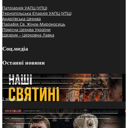
Патріархія УАПЦ (УПЦ)
Тернопільська Єпархія УАПЦ (УПЦ)
Андріївська Церква
Парафія Св. Жінок-Мироносиць
Помісна Церква України
Щедрик – Церковна Лавка
Соц.медіа
Останні новини
Захистити святині — означає захистити пам’ять людства:
Фонд пам’яті Митрополита Мефодія підтримує
міжнародну петицію щодо участі Росії в ЮНЕСКО
2 місяці тому
59
ПРИСМАК «РУССЬКОГО МІРА» в ПЦУ: ексклюзивні
документи, вирок і російський слід у Тернопільсько-
Бучацькій єпархії