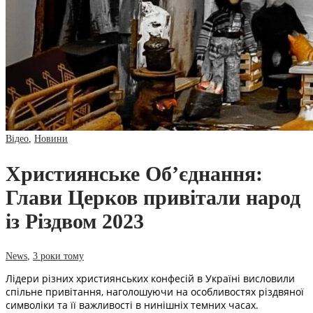
Відео
,
Новини
Християнське Об’єднання:
Глави Церков привітали народ
із Різдвом 2023
News
,
3 роки тому
Лідери різних християнських конфесій в Україні висловили
спільне привітання, наголошуючи на особливостях різдвяної
символіки та її важливості в нинішніх темних часах.