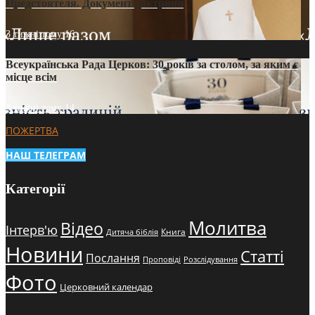
Предстоятеля. Документ доктрини
3 тижні тому
16
Всеукраїнська Рада Церков: 30 років за столом, за яким є
місце всім
3 тижні тому
14
ПОЖЕРТВА
НАШ ТЕЛЕГРАМ
Категорії
Молитва
Відео
Інтерв'ю
Книга
Дитяча біблія
Новини
Статті
Послання
Проповіді
Розслідування
Фото
Церковний календар