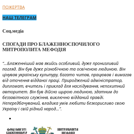
ПОЖЕРТВА
НАШ ТЕЛЕГРАМ
Соц.медіа
СПОГАДИ ПРО БЛАЖЕННОСПОЧИЛОГО
МИТРОПОЛИТА МЕФОДІЯ
“…Блаженніший мав якийсь особливий, дуже пронизливий
погляд. Він був дуже різнобічною та освіченою людиною. Він
цінував українську культуру, багато читав, працював і вимагав
від оточення відданої праці. Природжений адміністратор,
дипломат, вчитель і приклад для наслідування, непохитний
авторитет. Він був дійсно щирою людиною, здатним до
беззавітного служіння, виключно відданий правді.
Непередбачуваний, владика умів любити безкорисливо свою
Україну і свій рідний народ…”.