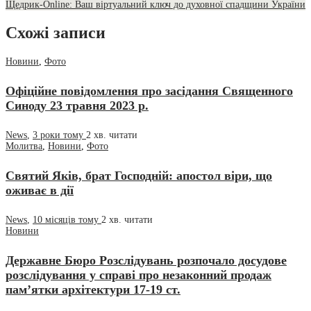
Щедрик-Online: Ваш віртуальний ключ до духовної спадщини України
Схожі записи
Новини
,
Фото
Офіційне повідомлення про засідання Священного
Синоду 23 травня 2023 р.
News
,
3 роки тому
2 хв.
читати
Молитва
,
Новини
,
Фото
Святий Яків, брат Господній: апостол віри, що
оживає в дії
News
,
10 місяців тому
2 хв.
читати
Новини
Державне Бюро Розслідувань розпочало досудове
розслідування у справі про незаконний продаж
пам’ятки архітектури 17-19 ст.