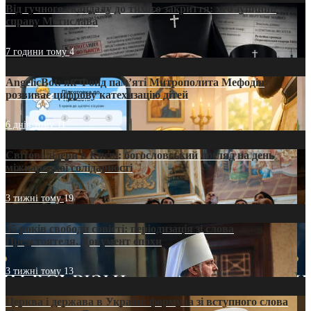
Від гучного скандалу до тихого закриття: хто зупинив
справу Мстислава
7 години тому
4
AngelicBot: як Фонд пам’яті Митрополита Мефодія
розвиває цифрову катехизацію дітей
6 днів тому
11
Світові лідери в Києві: богословський погляд на день
міжнародної солідарності
3 тижні тому
19
35 років свободи совісті: періодизація зі слова
Предстоятеля. Документ епохи
3 тижні тому
13
Церква і держава в Україні: формула зі вступного слова