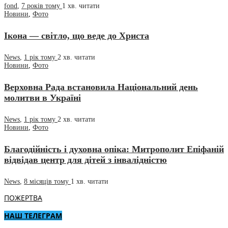
fond
,
7 років тому
1 хв.
читати
Новини
,
Фото
Ікона — світло, що веде до Христа
News
,
1 рік тому
2 хв.
читати
Новини
,
Фото
Верховна Рада встановила Національний день
молитви в Україні
News
,
1 рік тому
2 хв.
читати
Новини
,
Фото
Благодійність і духовна опіка: Митрополит Епіфаній
відвідав центр для дітей з інвалідністю
News
,
8 місяців тому
1 хв.
читати
ПОЖЕРТВА
НАШ ТЕЛЕГРАМ