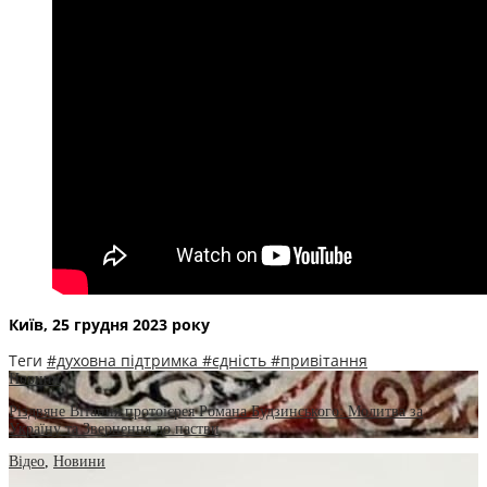
Київ, 25 грудня 2023 року
Теги
#духовна підтримка
#єдність
#привітання
Новини
Різдвяне Вітання протоієрея Романа Будзинського: Молитва за
Україну та Звернення до пастви
Відео
,
Новини