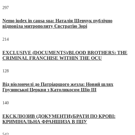
297
Nemo iudex in causa sua: Наталія Шевчук публічно
відповіла митрополиту Євстратію Зорі
214
EXCLUSIVE (DOCUMENTS)/BLOOD BROTHERS: THE
CRIMINAL FRANCHISE WITHIN THE OCU
128
Від віолончелі до Патріаршого жезла: Новий шлях
Грузинської Церкви з Католикосом Шіо III
140
ЕКСКЛЮЗИВ (ДОКУМЕНТИ)/БРАТИ ПО КРОВІ:
КРИМІНАЛЬНА ФРАНШИЗА В ПЦУ
542