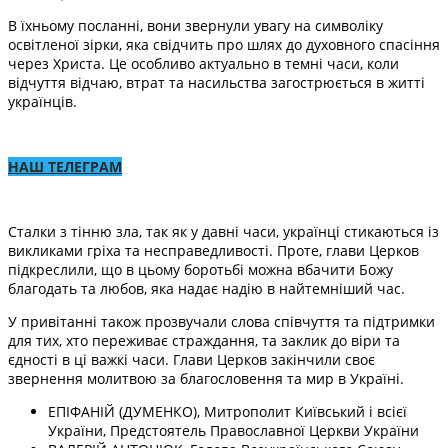
В їхньому посланні, вони звернули увагу на символіку
освітленої зірки, яка свідчить про шлях до духовного спасіння
через Христа. Це особливо актуально в темні часи, коли
відчуття відчаю, втрат та насильства загострюється в житті
українців.
НАШ ТЕЛЕГРАМ
Сталки з тінню зла, так як у давні часи, українці стикаються із
викликами гріха та несправедливості. Проте, глави Церков
підкреслили, що в цьому боротьбі можна вбачити Божу
благодать та любов, яка надає надію в найтемніший час.
У привітанні також прозвучали слова співчуття та підтримки
для тих, хто переживає страждання, та заклик до віри та
єдності в ці важкі часи. Глави Церков закінчили своє
звернення молитвою за благословення та мир в Україні.
ЕПІФАНІЙ (ДУМЕНКО), Митрополит Київський і всієї
України, Предстоятель Православної Церкви України