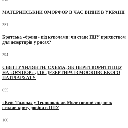
МАТЕРИНСЬКИЙ ОМОРФОР В ЧАС ВІЙНИ В УКРАЇНІ
251
Братська «броня» під куполами: чи стане ПЦУ прихистком
для дезертирів у рясах?
294
СВЯТІ УХИЛЯНТИ: СХЕМА, ЯК ПЕРЕТВОРИТИ ПЦУ
НА «ОФШОР» ДЛЯ ДЕЗЕРТИРА ІЗ МОСКОВСЬКОГО
ПАТРІАРХАТУ
655
«Кейс Тихона» у Тернополі: як Молитовний сніданок
оголив кризу довіри в ПЦУ
160