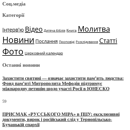
Соц.медіа
Категорії
Молитва
Відео
Інтерв'ю
Книга
Дитяча біблія
Новини
Статті
Послання
Проповіді
Розслідування
Фото
Церковний календар
Останні новини
Захистити святині — означає захистити пам’ять людства:
Фонд пам’яті Митрополита Мефодія підтримує
міжнародну петицію щодо участі Росії в ЮНЕСКО
59
ПРИСМАК «РУССЬКОГО МІРА» в ПЦУ: ексклюзивні
документи, вирок і російський слід у Тернопільсько-
Бучацькій єпархії