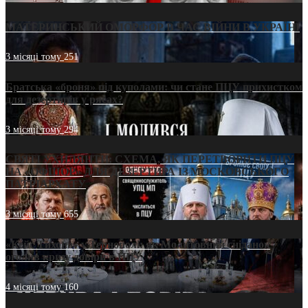
МАТЕРИНСЬКИЙ ОМОРФОР В ЧАС ВІЙНИ В УКРАЇНІ
3 місяці тому
251
Братська «броня» під куполами: чи стане ПЦУ прихистком
для дезертирів у рясах?
3 місяці тому
294
СВЯТІ УХИЛЯНТИ: СХЕМА, ЯК ПЕРЕТВОРИТИ ПЦУ
НА «ОФШОР» ДЛЯ ДЕЗЕРТИРА ІЗ МОСКОВСЬКОГО
ПАТРІАРХАТУ
3 місяці тому
655
«Кейс Тихона» у Тернополі: як Молитовний сніданок
оголив кризу довіри в ПЦУ
4 місяці тому
160