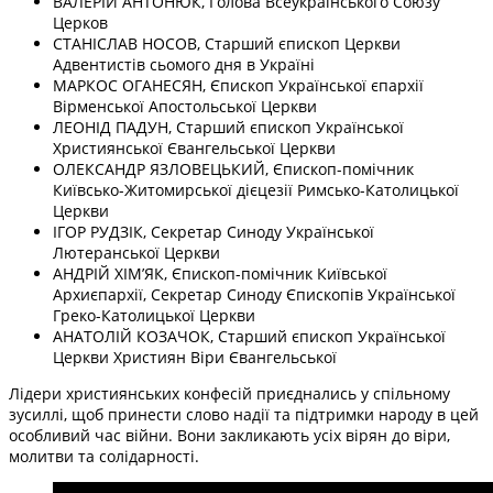
ВАЛЕРІЙ АНТОНЮК, Голова Всеукраїнського Союзу
Церков
СТАНІСЛАВ НОСОВ, Старший єпископ Церкви
Адвентистів сьомого дня в Україні
МАРКОС ОГАНЕСЯН, Єпископ Української єпархії
Вірменської Апостольської Церкви
ЛЕОНІД ПАДУН, Старший єпископ Української
Християнської Євангельської Церкви
ОЛЕКСАНДР ЯЗЛОВЕЦЬКИЙ, Єпископ-помічник
Київсько-Житомирської дієцезії Римсько-Католицької
Церкви
ІГОР РУДЗІК, Секретар Синоду Української
Лютеранської Церкви
АНДРІЙ ХІМʼЯК, Єпископ-помічник Київської
Архиєпархії, Секретар Синоду Єпископів Української
Греко-Католицької Церкви
АНАТОЛІЙ КОЗАЧОК, Старший єпископ Української
Церкви Християн Віри Євангельської
Лідери християнських конфесій приєднались у спільному
зусиллі, щоб принести слово надії та підтримки народу в цей
особливий час війни. Вони закликають усіх вірян до віри,
молитви та солідарності.