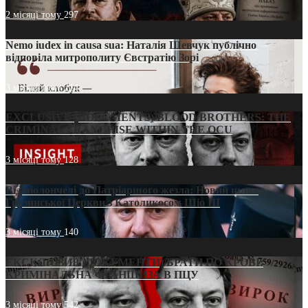
2 місяці тому
297
Nemo iudex in causa sua: Наталія Шевчук публічно
відповіла митрополиту Євстратію Зорі
3 місяці тому
214
EXCLUSIVE (DOCUMENTS)/BLOOD BROTHERS: THE
CRIMINAL FRANCHISE WITHIN THE OCU
3 місяці тому
128
Від віолончелі до Патріаршого жезла: Новий шлях
Грузинської Церкви з Католикосом Шіо III
3 місяці тому
140
ЕКСКЛЮЗИВ (ДОКУМЕНТИ)/БРАТИ ПО КРОВІ:
КРИМІНАЛЬНА ФРАНШИЗА В ПЦУ
3 місяці тому
542