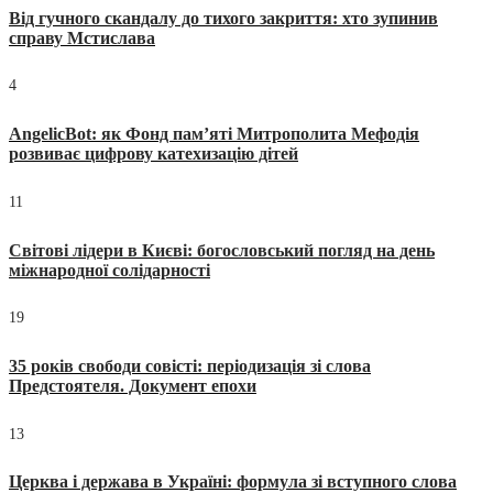
Від гучного скандалу до тихого закриття: хто зупинив
справу Мстислава
4
AngelicBot: як Фонд пам’яті Митрополита Мефодія
розвиває цифрову катехизацію дітей
11
Світові лідери в Києві: богословський погляд на день
міжнародної солідарності
19
35 років свободи совісті: періодизація зі слова
Предстоятеля. Документ епохи
13
Церква і держава в Україні: формула зі вступного слова