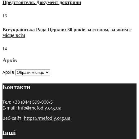
Предстоятеля. Документ доктрини
16
Всеукраїнська Рада Церков: 30 років за столом, за яким є
місце всім
14
Архів
Архів
Контакти
Тел:
+38 (044) 599-000-5
E-mail:
info@mefodiy.org.ua
Веб-сайт:
https://mefodiy.org.ua
Інші