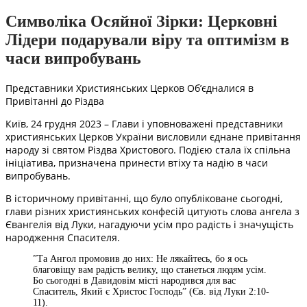
Символіка Осяйної Зірки: Церковні
Лідери подарували віру та оптимізм в
часи випробувань
Представники Християнських Церков Об’єдналися в
Привітанні до Різдва
Київ, 24 грудня 2023 – Глави і уповноважені представники
християнських Церков України висловили єднане привітання
народу зі святом Різдва Христового. Подією стала їх спільна
ініціатива, призначена принести втіху та надію в часи
випробувань.
В історичному привітанні, що було опубліковане сьогодні,
глави різних християнських конфесій цитують слова ангела з
Євангелія від Луки, нагадуючи усім про радість і значущість
народження Спасителя.
⁠”Та Ангол промовив до них: Не лякайтесь, бо я ось
благовіщу вам радість велику, що станеться людям усім.
Бо сьогодні в Давидовім місті народився для вас
Спаситель, Який є Христос Господь” (Єв. від Луки 2:10-
11).