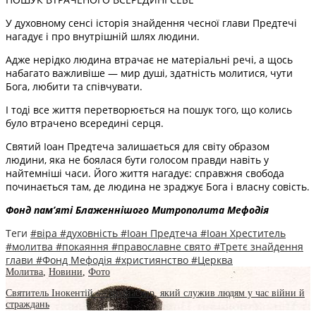
У духовному сенсі історія знайдення чесної глави Предтечі
нагадує і про внутрішній шлях людини.
Адже нерідко людина втрачає не матеріальні речі, а щось
набагато важливіше — мир душі, здатність молитися, чути
Бога, любити та співчувати.
І тоді все життя перетворюється на пошук того, що колись
було втрачено всередині серця.
Святий Іоан Предтеча залишається для світу образом
людини, яка не боялася бути голосом правди навіть у
найтемніші часи. Його життя нагадує: справжня свобода
починається там, де людина не зраджує Бога і власну совість.
Фонд пам’яті Блаженнішого Митрополита Мефоді
я
Теги
#віра
#духовність
#Іоан Предтеча
#Іоан Хреститель
#молитва
#покаяння
#православне свято
#Третє знайдення
глави
#Фонд Мефодія
#християнство
#Церква
Молитва
,
Новини
,
Фото
Святитель Інокентій — архіпастир, який служив людям у час війни й
страждань