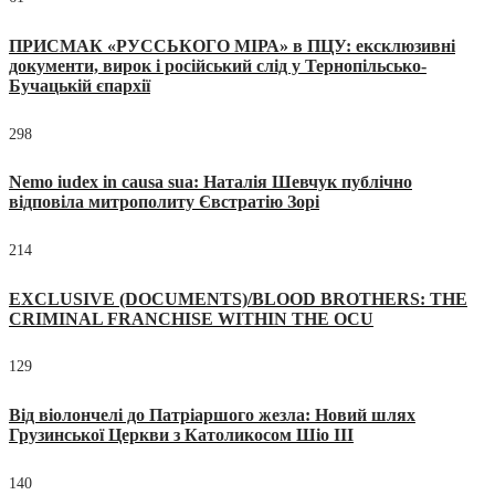
ПРИСМАК «РУССЬКОГО МІРА» в ПЦУ: ексклюзивні
документи, вирок і російський слід у Тернопільсько-
Бучацькій єпархії
298
Nemo iudex in causa sua: Наталія Шевчук публічно
відповіла митрополиту Євстратію Зорі
214
EXCLUSIVE (DOCUMENTS)/BLOOD BROTHERS: THE
CRIMINAL FRANCHISE WITHIN THE OCU
129
Від віолончелі до Патріаршого жезла: Новий шлях
Грузинської Церкви з Католикосом Шіо III
140