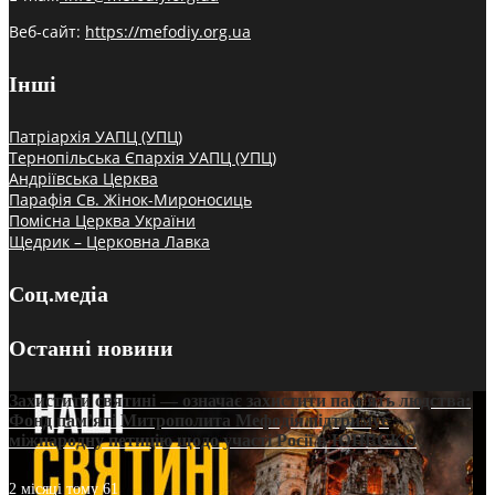
Веб-сайт:
https://mefodiy.org.ua
Інші
Патріархія УАПЦ (УПЦ)
Тернопільська Єпархія УАПЦ (УПЦ)
Андріївська Церква
Парафія Св. Жінок-Мироносиць
Помісна Церква України
Щедрик – Церковна Лавка
Соц.медіа
Останні новини
Захистити святині — означає захистити пам’ять людства:
Фонд пам’яті Митрополита Мефодія підтримує
міжнародну петицію щодо участі Росії в ЮНЕСКО
2 місяці тому
61