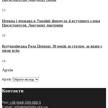
13
Церква і держава в Україні: формула зі вступного слова
Предстоятеля. Документ доктрини
16
Всеукраїнська Рада Церков: 30 років за столом, за яким є
місце всім
14
Архів
Архів
Контакти
Тел:
+38 (044) 599-000-5
E-mail:
info@mefodiy.org.ua