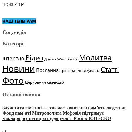
ПОЖЕРТВА
НАШ ТЕЛЕГРАМ
Соц.медіа
Категорії
Молитва
Відео
Інтерв'ю
Книга
Дитяча біблія
Новини
Статті
Послання
Проповіді
Розслідування
Фото
Церковний календар
Останні новини
Захистити святині — означає захистити пам’ять людства:
Фонд пам’яті Митрополита Мефодія підтримує
міжнародну петицію щодо участі Росії в ЮНЕСКО
61