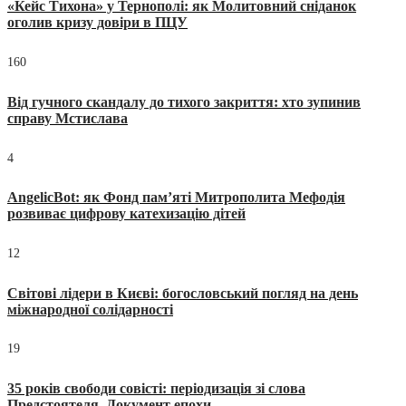
«Кейс Тихона» у Тернополі: як Молитовний сніданок
оголив кризу довіри в ПЦУ
160
Від гучного скандалу до тихого закриття: хто зупинив
справу Мстислава
4
AngelicBot: як Фонд пам’яті Митрополита Мефодія
розвиває цифрову катехизацію дітей
12
Світові лідери в Києві: богословський погляд на день
міжнародної солідарності
19
35 років свободи совісті: періодизація зі слова
Предстоятеля. Документ епохи