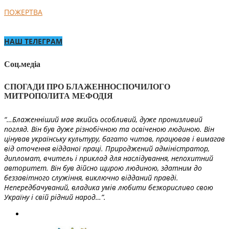
ПОЖЕРТВА
НАШ ТЕЛЕГРАМ
Соц.медіа
СПОГАДИ ПРО БЛАЖЕННОСПОЧИЛОГО
МИТРОПОЛИТА МЕФОДІЯ
“…Блаженніший мав якийсь особливий, дуже пронизливий
погляд. Він був дуже різнобічною та освіченою людиною. Він
цінував українську культуру, багато читав, працював і вимагав
від оточення відданої праці. Природжений адміністратор,
дипломат, вчитель і приклад для наслідування, непохитний
авторитет. Він був дійсно щирою людиною, здатним до
беззавітного служіння, виключно відданий правді.
Непередбачуваний, владика умів любити безкорисливо свою
Україну і свій рідний народ…”.