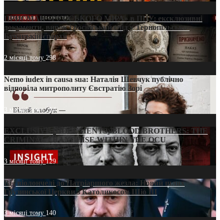
ПРИСМАК «РУССЬКОГО МІРА» в ПЦУ: ексклюзивні
документи, вирок і російський слід у Тернопільсько-
Бучацькій єпархії
2 місяці тому
298
Nemo iudex in causa sua: Наталія Шевчук публічно
відповіла митрополиту Євстратію Зорі
3 місяці тому
214
EXCLUSIVE (DOCUMENTS)/BLOOD BROTHERS: THE
CRIMINAL FRANCHISE WITHIN THE OCU
3 місяці тому
129
Від віолончелі до Патріаршого жезла: Новий шлях
Грузинської Церкви з Католикосом Шіо III
3 місяці тому
140