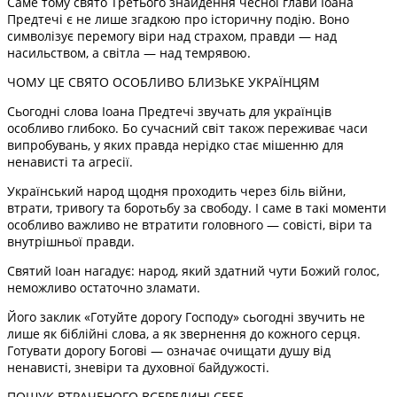
Саме тому свято Третього знайдення чесної глави Іоана
Предтечі є не лише згадкою про історичну подію. Воно
символізує перемогу віри над страхом, правди — над
насильством, а світла — над темрявою.
ЧОМУ ЦЕ СВЯТО ОСОБЛИВО БЛИЗЬКЕ УКРАЇНЦЯМ
Сьогодні слова Іоана Предтечі звучать для українців
особливо глибоко. Бо сучасний світ також переживає часи
випробувань, у яких правда нерідко стає мішенню для
ненависті та агресії.
Український народ щодня проходить через біль війни,
втрати, тривогу та боротьбу за свободу. І саме в такі моменти
особливо важливо не втратити головного — совісті, віри та
внутрішньої правди.
Святий Іоан нагадує: народ, який здатний чути Божий голос,
неможливо остаточно зламати.
Його заклик «Готуйте дорогу Господу» сьогодні звучить не
лише як біблійні слова, а як звернення до кожного серця.
Готувати дорогу Богові — означає очищати душу від
ненависті, зневіри та духовної байдужості.
ПОШУК ВТРАЧЕНОГО ВСЕРЕДИНІ СЕБЕ