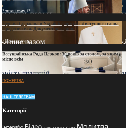
3 тижні тому
13
Церква і держава в Україні: формула зі вступного слова
Предстоятеля. Документ доктрини
3 тижні тому
16
Всеукраїнська Рада Церков: 30 років за столом, за яким є
місце всім
3 тижні тому
14
ПОЖЕРТВА
НАШ ТЕЛЕГРАМ
Категорії
Молитва
Відео
Інтерв'ю
Книга