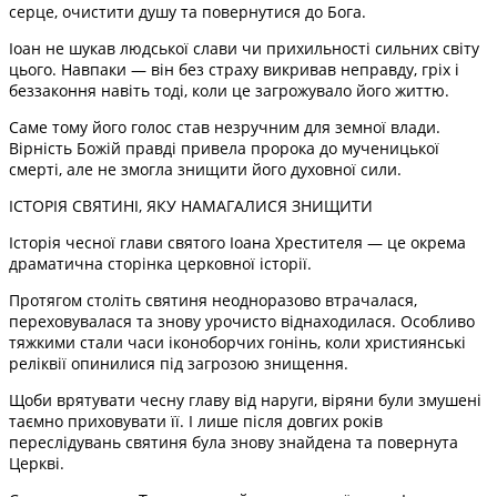
серце, очистити душу та повернутися до Бога.
Іоан не шукав людської слави чи прихильності сильних світу
цього. Навпаки — він без страху викривав неправду, гріх і
беззаконня навіть тоді, коли це загрожувало його життю.
Саме тому його голос став незручним для земної влади.
Вірність Божій правді привела пророка до мученицької
смерті, але не змогла знищити його духовної сили.
ІСТОРІЯ СВЯТИНІ, ЯКУ НАМАГАЛИСЯ ЗНИЩИТИ
Історія чесної глави святого Іоана Хрестителя — це окрема
драматична сторінка церковної історії.
Протягом століть святиня неодноразово втрачалася,
переховувалася та знову урочисто віднаходилася. Особливо
тяжкими стали часи іконоборчих гонінь, коли християнські
реліквії опинилися під загрозою знищення.
Щоби врятувати чесну главу від наруги, віряни були змушені
таємно приховувати її. І лише після довгих років
переслідувань святиня була знову знайдена та повернута
Церкві.