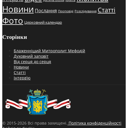
Дитяча біблія
Новини
Статті
Послання
Проповіді
Розслідування
Фото
Церковний календар
Сторінки
Блаженніший Митрополит Мефодій
Духовний заповіт
Від серця до серця
Новини
Статті
Інтерв’ю
© 2015-2026 Всі права захищені.
Політика конфіденційності