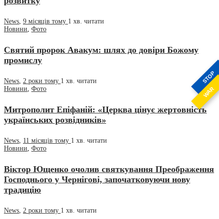
розвитку
News
,
9 місяців тому
1 хв.
читати
Новини
,
Фото
Святий пророк Авакум: шлях до довіри Божому
промислу
STOP
News
,
2 роки тому
1 хв.
читати
Новини
,
Фото
WAR
Митрополит Епіфаній: «Церква цінує жертовність
українських розвідників»
News
,
11 місяців тому
1 хв.
читати
Новини
,
Фото
Віктор Ющенко очолив святкування Преображення
Господнього у Чернігові, започатковуючи нову
традицію
News
,
2 роки тому
1 хв.
читати