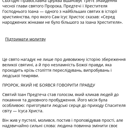
Сьогодні Православна Церква вшановує Третє знайдення
чесної глави святого Пророка, Предтечі і Хрестителя
Господнього Іоана — одного з найбільших святих в історії
християнства, про якого Сам Ісус Христос сказав: «Серед
народжених жінками не було більшого за Іоана Хрестителя».
Підтримати молитву
Це свято нагадує не лише про дивовижну історію збереження
великої святині, а й про незламність Божої правди, яка
проходить крізь століття переслідувань, випробувань і
людської темряви.
ПРОРОК, ЯКИЙ НЕ БОЯВСЯ ГОВОРИТИ ПРАВДУ
Святий Іоан Предтеча став голосом, який кликав людей до
покаяння та духовного пробудження. Його місія була
особливою: приготувати людські серця до приходу Спасителя
світу — Ісуса Христа.
Він жив у пустелі, молився, постив і проповідував прості, але
надзвичайно сильні слова: людина повинна змінити своє