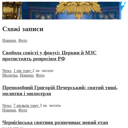
Новини
,
Фото
Митрополит Епіфаній: Соборність є основою життя Православної
Церкви
Схожі записи
Новини
,
Фото
Свобода совісті у фокусі: Церкви й МЗС
протистоять репресіям РФ
News
,
1 рік тому
2 хв.
читати
Молитва
,
Новини
,
Фото
Преподобний Григорій Печерський: святий тиші,
молитви і милосердя
News
,
7 місяців тому
3 хв.
читати
Новини
,
Фото
Чернігівська святиня розпочинає новий етап