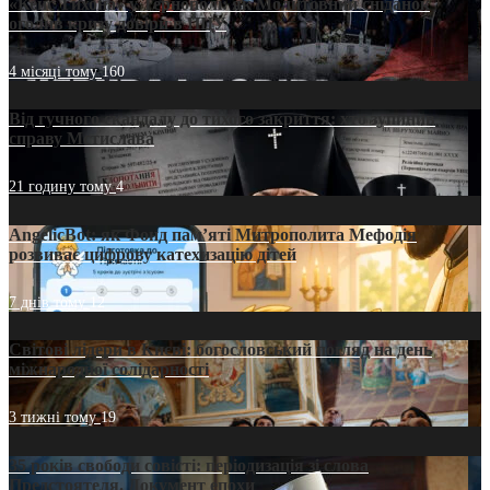
«Кейс Тихона» у Тернополі: як Молитовний сніданок
оголив кризу довіри в ПЦУ
4 місяці тому
160
Від гучного скандалу до тихого закриття: хто зупинив
справу Мстислава
21 годину тому
4
AngelicBot: як Фонд пам’яті Митрополита Мефодія
розвиває цифрову катехизацію дітей
7 днів тому
12
Світові лідери в Києві: богословський погляд на день
міжнародної солідарності
3 тижні тому
19
35 років свободи совісті: періодизація зі слова
Предстоятеля. Документ епохи