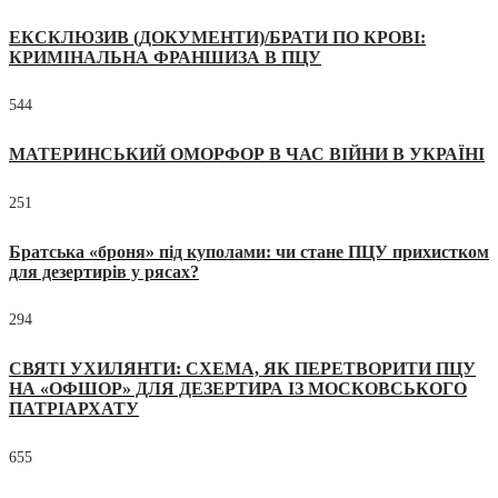
ЕКСКЛЮЗИВ (ДОКУМЕНТИ)/БРАТИ ПО КРОВІ:
КРИМІНАЛЬНА ФРАНШИЗА В ПЦУ
544
МАТЕРИНСЬКИЙ ОМОРФОР В ЧАС ВІЙНИ В УКРАЇНІ
251
Братська «броня» під куполами: чи стане ПЦУ прихистком
для дезертирів у рясах?
294
СВЯТІ УХИЛЯНТИ: СХЕМА, ЯК ПЕРЕТВОРИТИ ПЦУ
НА «ОФШОР» ДЛЯ ДЕЗЕРТИРА ІЗ МОСКОВСЬКОГО
ПАТРІАРХАТУ
655