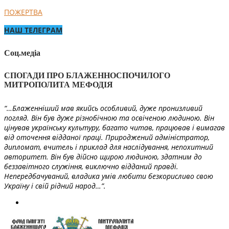
ПОЖЕРТВА
НАШ ТЕЛЕГРАМ
Соц.медіа
СПОГАДИ ПРО БЛАЖЕННОСПОЧИЛОГО
МИТРОПОЛИТА МЕФОДІЯ
“…Блаженніший мав якийсь особливий, дуже пронизливий
погляд. Він був дуже різнобічною та освіченою людиною. Він
цінував українську культуру, багато читав, працював і вимагав
від оточення відданої праці. Природжений адміністратор,
дипломат, вчитель і приклад для наслідування, непохитний
авторитет. Він був дійсно щирою людиною, здатним до
беззавітного служіння, виключно відданий правді.
Непередбачуваний, владика умів любити безкорисливо свою
Україну і свій рідний народ…”.