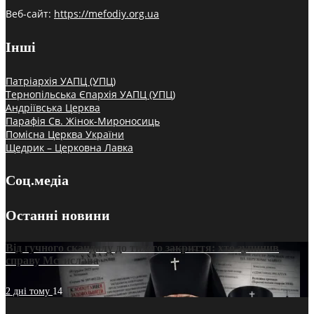
Веб-сайт:
https://mefodiy.org.ua
Інші
Патріархія УАПЦ (УПЦ)
Тернопільська Єпархія УАПЦ (УПЦ)
Андріївська Церква
Парафія Св. Жінок-Мироносиць
Помісна Церква України
Щедрик – Церковна Лавка
Соц.медіа
Останні новини
Від гучного скандалу до тихого закриття: хто зупинив
справу Мстислава
2 дні тому
14