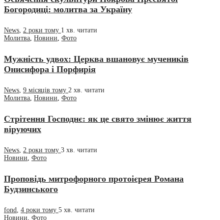
Богородиці: молитва за Україну
News
,
2 роки тому
1 хв.
читати
Молитва
,
Новини
,
Фото
Мужність удвох: Церква вшановує мучеників
Онисифора і Порфирія
News
,
9 місяців тому
2 хв.
читати
Молитва
,
Новини
,
Фото
Стрітення Господнє: як це свято змінює життя
віруючих
News
,
2 роки тому
3 хв.
читати
Новини
,
Фото
Проповідь митрофорного протоієрея Романа
Будзинського
fond
,
4 роки тому
5 хв.
читати
Новини
,
Фото