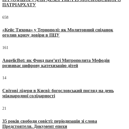
ПАТРІАРХАТУ
658
«Кейс Тихона» у Тернополі: як Молитовний сніданок
оголив кризу довіри в ПЦУ
161
AngelicBot: як Фонд пам’яті Митрополита Мефодія
розвиває цифрову катехизацію дітей
14
Світові лідери в Києві: богословський погляд на день
міжнародної солідарності
21
35 років свободи совісті: періодизація зі слова
Предстоятеля. Документ епохи