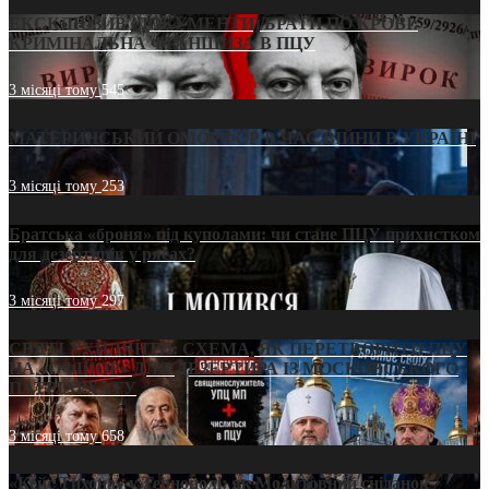
ЕКСКЛЮЗИВ (ДОКУМЕНТИ)/БРАТИ ПО КРОВІ:
КРИМІНАЛЬНА ФРАНШИЗА В ПЦУ
3 місяці тому
545
МАТЕРИНСЬКИЙ ОМОРФОР В ЧАС ВІЙНИ В УКРАЇНІ
3 місяці тому
253
Братська «броня» під куполами: чи стане ПЦУ прихистком
для дезертирів у рясах?
3 місяці тому
297
СВЯТІ УХИЛЯНТИ: СХЕМА, ЯК ПЕРЕТВОРИТИ ПЦУ
НА «ОФШОР» ДЛЯ ДЕЗЕРТИРА ІЗ МОСКОВСЬКОГО
ПАТРІАРХАТУ
3 місяці тому
658
«Кейс Тихона» у Тернополі: як Молитовний сніданок