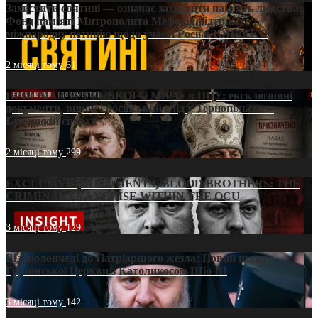
Захистити святині — означає захистити пам’ять людства:
Фонд пам’яті Митрополита Мефодія підтримує
міжнародну петицію щодо участі Росії в ЮНЕСКО
2 місяці тому
61
ПРИСМАК «РУССЬКОГО МІРА» в ПЦУ: ексклюзивні
документи, вирок і російський слід у Тернопільсько-
Бучацькій єпархії
2 місяці тому
299
EXCLUSIVE (DOCUMENTS)/BLOOD BROTHERS: THE
CRIMINAL FRANCHISE WITHIN THE OCU
3 місяці тому
129
Від віолончелі до Патріаршого жезла: Новий шлях
Грузинської Церкви з Католикосом Шіо III
3 місяці тому
142