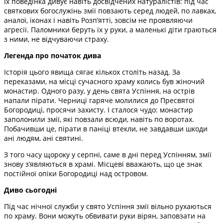
Їх поведінка дивує навіть досвідчених натуралістів: під час
святкових богослужінь змії повзають серед людей, по лавках,
аналої, іконах і навіть Розп’ятті, зовсім не проявляючи
агресії. Паломники беруть їх у руки, а маленькі діти граються
з ними, не відчуваючи страху.
Легенда про початок дива
Історія цього явища сягає кількох століть назад. За
переказами, на місці сучасного храму колись був жіночий
монастир. Одного разу, у день свята Успіння, на острів
напали пірати. Черниці гаряче молилися до Пресвятої
Богородиці, просячи захисту. І сталося чудо: монастир
заполонили змії, які повзали всюди, навіть по воротах.
Побачивши це, пірати в паніці втекли, не завдавши шкоди
ані людям, ані святині.
З того часу щороку у серпні, саме в дні перед Успінням, змії
знову з’являються в храмі. Місцеві вважають, що це знак
постійної опіки Богородиці над островом.
Диво сьогодні
Під час нічної служби у свято Успіння змії вільно рухаються
по храму. Вони можуть обвивати руки вірян, заповзати на