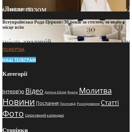
4 тижні тому
18
Всеукраїнська Рада Церков: 30 років за столом, за яким є
місце всім
4 тижні тому
16
ПОЖЕРТВА
НАШ ТЕЛЕГРАМ
Категорії
Молитва
Відео
Інтерв'ю
Книга
Дитяча біблія
Новини
Статті
Послання
Проповіді
Розслідування
Фото
Церковний календар
Сторінки