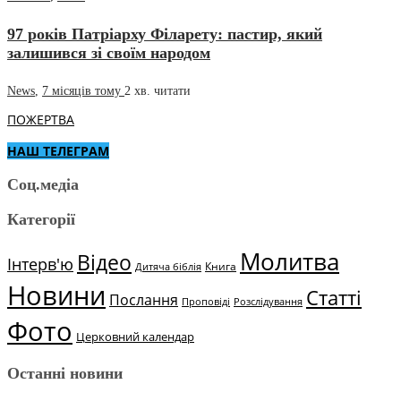
97 років Патріарху Філарету: пастир, який
залишився зі своїм народом
News
,
7 місяців тому
2 хв.
читати
ПОЖЕРТВА
НАШ ТЕЛЕГРАМ
Соц.медіа
Категорії
Молитва
Відео
Інтерв'ю
Книга
Дитяча біблія
Новини
Статті
Послання
Проповіді
Розслідування
Фото
Церковний календар
Останні новини