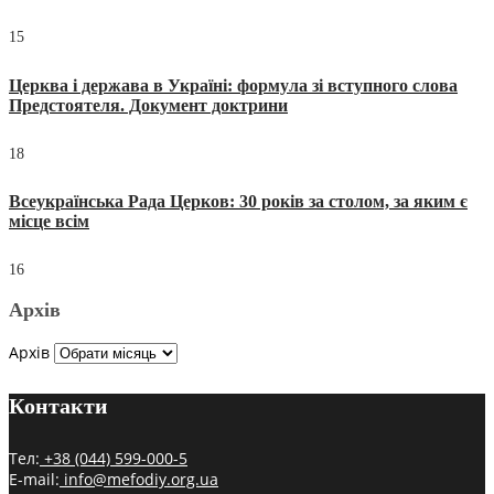
15
Церква і держава в Україні: формула зі вступного слова
Предстоятеля. Документ доктрини
18
Всеукраїнська Рада Церков: 30 років за столом, за яким є
місце всім
16
Архів
Архів
Контакти
Тел:
+38 (044) 599-000-5
E-mail:
info@mefodiy.org.ua