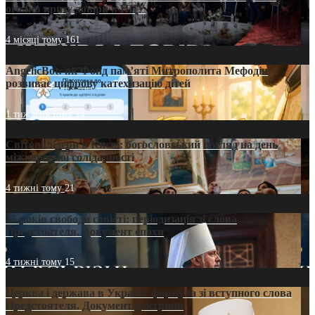
оголив кризу довіри в ПЦУ
4 місяці тому
161
AngelicBot: як Фонд пам’яті Митрополита Мефодія
розвиває цифрову катехизацію дітей
1 тиждень тому
14
Світові лідери в Києві: богословський погляд на день
міжнародної солідарності
4 тижні тому
21
35 років свободи совісті: періодизація зі слова
Предстоятеля. Документ епохи
4 тижні тому
15
Церква і держава в Україні: формула зі вступного слова
Предстоятеля. Документ доктрини