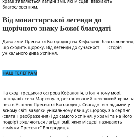
храмі з’являються лагідні змії, які місцеві вважають
благословенням.
Від монастирської легенди до
щорічного знаку Божої благодаті
Диво змій Пресвятої Богородиці на Кефалонії: благословення,
що сходить щороку. Від легенди до сучасності — історія
унікального дива Успіння.
НАШ ТЕЛЕГРАМ
На сході грецького острова Кефалонія, в Іонічному морі,
неподалік села Маркопуло, розташований невеликий храм на
честь Успіння Пресвятої Богородиці. Сьогодні він відомий у
всьому світі завдяки унікальному явищу: щороку, з 6 серпня
(свята Преображення) і до самого Успіння, у храмі та на його
подвір’ї з’являються лагідні змії, яких місцеві називають
«зміями Пресвятої Богородиці».