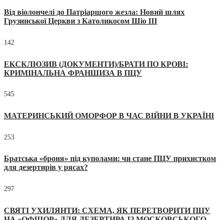
Від віолончелі до Патріаршого жезла: Новий шлях
Грузинської Церкви з Католикосом Шіо III
142
ЕКСКЛЮЗИВ (ДОКУМЕНТИ)/БРАТИ ПО КРОВІ:
КРИМІНАЛЬНА ФРАНШИЗА В ПЦУ
545
МАТЕРИНСЬКИЙ ОМОРФОР В ЧАС ВІЙНИ В УКРАЇНІ
253
Братська «броня» під куполами: чи стане ПЦУ прихистком
для дезертирів у рясах?
297
СВЯТІ УХИЛЯНТИ: СХЕМА, ЯК ПЕРЕТВОРИТИ ПЦУ
НА «ОФШОР» ДЛЯ ДЕЗЕРТИРА ІЗ МОСКОВСЬКОГО