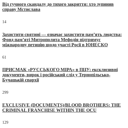
Від гучного скандалу до тихого закриття: хто зупинив
справу Мстислава
14
Захистити святині — означає захистити пам’ять людства:
Фонд пам’яті Митрополита Мефодія підтримує
міжнародну петицію щодо участі Росії в ЮНЕСКО
61
ПРИСМАК «РУССЬКОГО МІРА» в ПЦУ: ексклюзивні
документи, вирок і російський слід у Тернопільсько-
Бучацькій єпархії
299
EXCLUSIVE (DOCUMENTS)/BLOOD BROTHERS: THE
CRIMINAL FRANCHISE WITHIN THE OCU
129