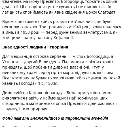
Євангеліє, на ікону Пресвятої Богородиці, торкатись хлібів
для літії. Ці створіння тут не кусають і не шиплять — їх
лагідність сприймають як явне свідчення Божої благодаті.
Відомо, що коли в якийсь рік змії не з’являлися, це було
поганою ознакою. Так трапилось у 1940 році, коли почалася
війна, і в 1953 році — перед руйнівними землетрусами, які
знищили значну частину Кефалонії.
Знак єдності людини і творіння
Для мешканців острова серпень — місяць Богородиці, а
Успіння — другий Великдень. Паломники з різних країн
приїздять, щоб побачити диво на власні очі. І тут, у
невеликому храмі серед гір та моря, відчуваєш, як слова
Псалмоспівця набувають живої сили: «Всяке дихання нехай
хвалить Господа» (Пс. 150:6).
Диво змій на Кефалонії нагадує: Божа присутність може
виявлятися навіть у найменших і найнеочікуваніших
створіннях, а материнська опіка Пресвятої Діви охоплює і
людину, і всю природу.
Фонд пам’яті Блаженнішого Митрополита Мефоді
я