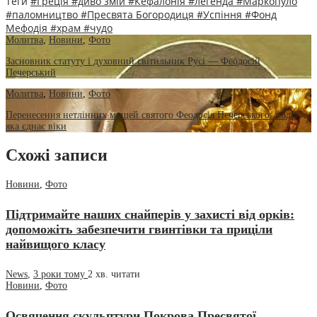
Теги
#Греція
#диво змій
#Кефалонія
#легенда
#Маркопуло
#паломництво
#Пресвята Богородиця
#Успіння
#Фонд
Мефодія
#храм
#чудо
Молитва
,
Новини
,
Фото
Засновник статуту і духовний світильник Русі — Феодосій
Печерський
Молитва
,
Новини
,
Фото
Перенесення нетлінних мощей святого Феодосія Печерського: подія,
яка єднає віки
Схожі записи
Новини
,
Фото
Підтримайте наших снайперів у захисті від орків:
допоможіть забезпечити гвинтівки та приціли
найвищого класу
News
,
3 роки тому
2 хв.
читати
Новини
,
Фото
Освячення скульптури Покрова Пресвятої