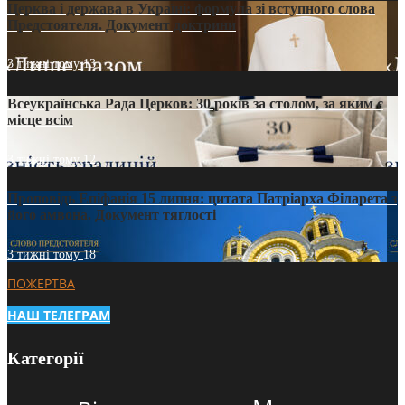
Церква і держава в Україні: формула зі вступного слова
Предстоятеля. Документ доктрини
3 тижні тому
13
Всеукраїнська Рада Церков: 30 років за столом, за яким є
місце всім
3 тижні тому
12
Проповідь Епіфанія 15 липня: цитата Патріарха Філарета з
його амвона. Документ тяглості
3 тижні тому
18
ПОЖЕРТВА
НАШ ТЕЛЕГРАМ
Категорії