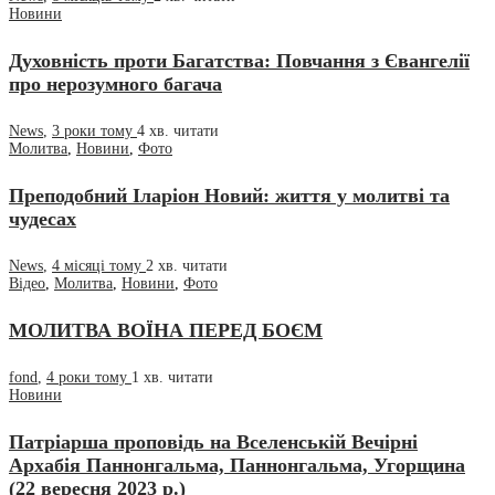
Новини
Духовність проти Багатства: Повчання з Євангелії
про нерозумного багача
News
,
3 роки тому
4 хв.
читати
Молитва
,
Новини
,
Фото
Преподобний Іларіон Новий: життя у молитві та
чудесах
News
,
4 місяці тому
2 хв.
читати
Відео
,
Молитва
,
Новини
,
Фото
МОЛИТВА ВОЇНА ПЕРЕД БОЄМ
fond
,
4 роки тому
1 хв.
читати
Новини
Патріарша проповідь на Вселенській Вечірні
Архабія Паннонгальма, Паннонгальма, Угорщина
(22 вересня 2023 р.)