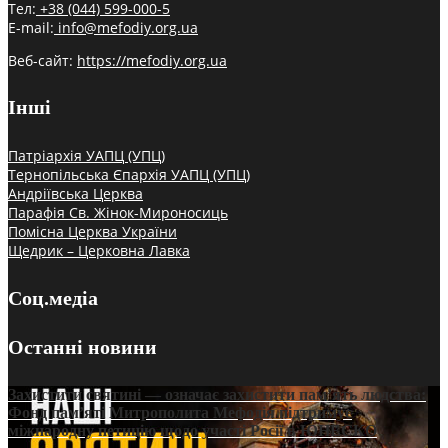
Тел:
+38 (044) 599-000-5
E-mail:
info@mefodiy.org.ua
Веб-сайт:
https://mefodiy.org.ua
Інші
Патріархія УАПЦ (УПЦ)
Тернопільська Єпархія УАПЦ (УПЦ)
Андріївська Церква
Парафія Св. Жінок-Мироносиць
Помісна Церква України
Щедрик – Церковна Лавка
Соц.медіа
Останні новини
Захистити святині — означає захистити пам’ять людства:
Фонд пам’яті Митрополита Мефодія підтримує
міжнародну петицію щодо участі Росії в ЮНЕСКО