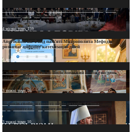
«Кейс Тихона» у Тернополі: як Молитовний сніданок
оголив кризу довіри в ПЦУ
4 місяці тому
159
AngelicBot: як Фонд пам’яті Митрополита Мефодія
розвиває цифрову катехизацію дітей
6 днів тому
9
Світові лідери в Києві: богословський погляд на день
міжнародної солідарності
3 тижні тому
16
35 років свободи совісті: періодизація зі слова
Предстоятеля. Документ епохи
3 тижні тому
10