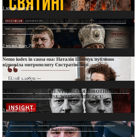
1 місяць тому
59
ПРИСМАК «РУССЬКОГО МІРА» в ПЦУ: ексклюзивні
документи, вирок і російський слід у Тернопільсько-
Бучацькій єпархії
2 місяці тому
295
Nemo iudex in causa sua: Наталія Шевчук публічно
відповіла митрополиту Євстратію Зорі
3 місяці тому
213
EXCLUSIVE (DOCUMENTS)/BLOOD BROTHERS: THE
CRIMINAL FRANCHISE WITHIN THE OCU
3 місяці тому
127
Від віолончелі до Патріаршого жезла: Новий шлях
Грузинської Церкви з Католикосом Шіо III