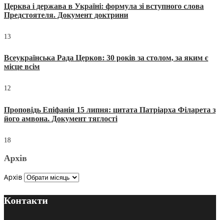
Церква і держава в Україні: формула зі вступного слова
Предстоятеля. Документ доктрини
13
Всеукраїнська Рада Церков: 30 років за столом, за яким є
місце всім
12
Проповідь Епіфанія 15 липня: цитата Патріарха Філарета з
його амвона. Документ тяглості
18
Архів
Архів
Контакти