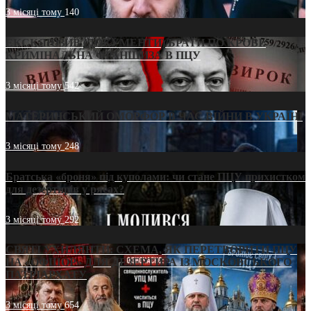
3 місяці тому
140
ЕКСКЛЮЗИВ (ДОКУМЕНТИ)/БРАТИ ПО КРОВІ:
КРИМІНАЛЬНА ФРАНШИЗА В ПЦУ
3 місяці тому
542
МАТЕРИНСЬКИЙ ОМОРФОР В ЧАС ВІЙНИ В УКРАЇНІ
3 місяці тому
248
Братська «броня» під куполами: чи стане ПЦУ прихистком
для дезертирів у рясах?
3 місяці тому
292
СВЯТІ УХИЛЯНТИ: СХЕМА, ЯК ПЕРЕТВОРИТИ ПЦУ
НА «ОФШОР» ДЛЯ ДЕЗЕРТИРА ІЗ МОСКОВСЬКОГО
ПАТРІАРХАТУ
3 місяці тому
654