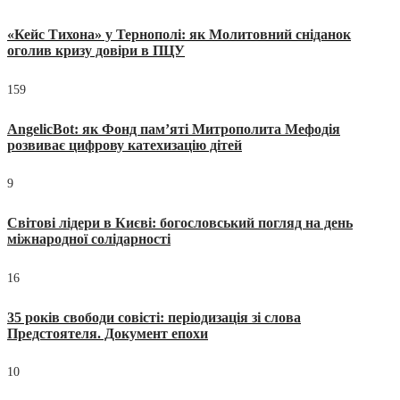
«Кейс Тихона» у Тернополі: як Молитовний сніданок
оголив кризу довіри в ПЦУ
159
AngelicBot: як Фонд пам’яті Митрополита Мефодія
розвиває цифрову катехизацію дітей
9
Світові лідери в Києві: богословський погляд на день
міжнародної солідарності
16
35 років свободи совісті: періодизація зі слова
Предстоятеля. Документ епохи
10