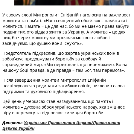
У своєму слові Митрополит Епіфаній наголосив на важливості
молитви та пам’яті: «Наш священний обов’язок – пам’ятати і
молитися. Пам’ять – це для нас, бо ми не маємо права забути
подвиг тих, хто віддав життя за Україну. А молитва – це для
них, бо через молитву ми проявляємо свою любов і
засвідчуємо, що душею вони існують».
Предстоятель підкреслив, що жертва українських воїнів
зобов’язує продовжувати боротьбу за свободу й
справедливий мир: «Ми переконані, що переможемо. Бо на
нашому боці правда, а де правда – там Бог, там перемога».
Після завершення молитви Митрополит Епіфаній
поспілкувався з родинами загиблих воїнів, висловив слова
підтримки та духовного підбадьорення.
Цей день у Черкасах став нагадуванням, що пам’ять і
молитва – духовна зброя українського народу, яка зміцнює
віру в перемогу та відновлює сили для боротьби.
Джерело:
Українська Православна Церква/Православна
Церква України