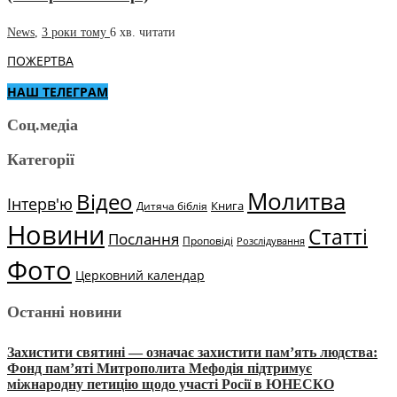
News
,
3 роки тому
6 хв.
читати
ПОЖЕРТВА
НАШ ТЕЛЕГРАМ
Соц.медіа
Категорії
Молитва
Відео
Інтерв'ю
Книга
Дитяча біблія
Новини
Статті
Послання
Проповіді
Розслідування
Фото
Церковний календар
Останні новини
Захистити святині — означає захистити пам’ять людства:
Фонд пам’яті Митрополита Мефодія підтримує
міжнародну петицію щодо участі Росії в ЮНЕСКО