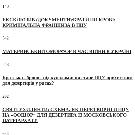
140
ЕКСКЛЮЗИВ (ДОКУМЕНТИ)/БРАТИ ПО КРОВІ:
КРИМІНАЛЬНА ФРАНШИЗА В ПЦУ
542
МАТЕРИНСЬКИЙ ОМОРФОР В ЧАС ВІЙНИ В УКРАЇНІ
248
Братська «броня» під куполами: чи стане ПЦУ прихистком
для дезертирів у рясах?
292
СВЯТІ УХИЛЯНТИ: СХЕМА, ЯК ПЕРЕТВОРИТИ ПЦУ
НА «ОФШОР» ДЛЯ ДЕЗЕРТИРА ІЗ МОСКОВСЬКОГО
ПАТРІАРХАТУ
654