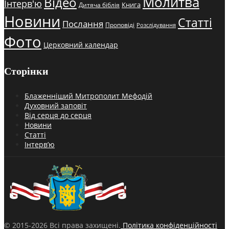
Молитва
Відео
Інтерв'ю
Книга
Дитяча біблія
Новини
Статті
Послання
Проповіді
Розслідування
Фото
Церковний календар
Сторінки
Блаженніший Митрополит Мефодій
Духовний заповіт
Від серця до серця
Новини
Статті
Інтерв’ю
© 2015-2026 Всі права захищені.
Політика конфіденційності