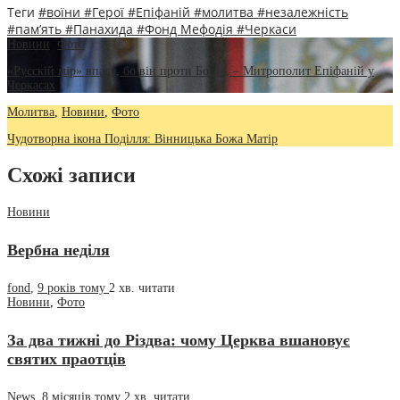
Теги
#воїни
#Герої
#Епіфаній
#молитва
#незалежність
#пам’ять
#Панахида
#Фонд Мефодія
#Черкаси
Новини
,
Фото
«Русскій мір» впаде, бо він проти Бога», – Митрополит Епіфаній у
Черкасах
Молитва
,
Новини
,
Фото
Чудотворна ікона Поділля: Вінницька Божа Матір
Схожі записи
Новини
Вербна неділя
fond
,
9 років тому
2 хв.
читати
Новини
,
Фото
За два тижні до Різдва: чому Церква вшановує
святих праотців
News
,
8 місяців тому
2 хв.
читати