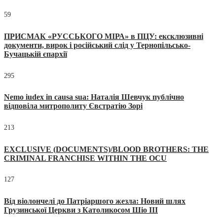
59
ПРИСМАК «РУССЬКОГО МІРА» в ПЦУ: ексклюзивні
документи, вирок і російський слід у Тернопільсько-
Бучацькій єпархії
295
Nemo iudex in causa sua: Наталія Шевчук публічно
відповіла митрополиту Євстратію Зорі
213
EXCLUSIVE (DOCUMENTS)/BLOOD BROTHERS: THE
CRIMINAL FRANCHISE WITHIN THE OCU
127
Від віолончелі до Патріаршого жезла: Новий шлях
Грузинської Церкви з Католикосом Шіо III