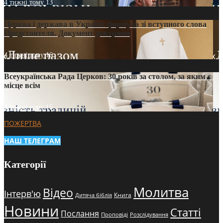
4 тижні тому
13
Церква і держава в Україні: формула зі вступного слова
Предстоятеля. Документ доктрини
4 тижні тому
16
Всеукраїнська Рада Церков: 30 років за столом, за яким є
місце всім
4 тижні тому
15
ПОЖЕРТВА
НАШ ТЕЛЕГРАМ
Категорії
Молитва
Відео
Інтерв'ю
Книга
Дитяча біблія
Новини
Статті
Послання
Проповіді
Розслідування