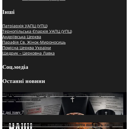
Інші
Патріархія УАПЦ (УПЦ)
Тернопільська Єпархія УАПЦ (УПЦ)
Андріївська Церква
Парафія Св. Жінок-Мироносиць
Помісна Церква України
Щедрик – Церковна Лавка
Соц.медіа
Останні новини
Від гучного скандалу до тихого закриття: хто зупинив
справу Мстислава
2 дні тому
7
Захистити святині — означає захистити пам’ять людства: