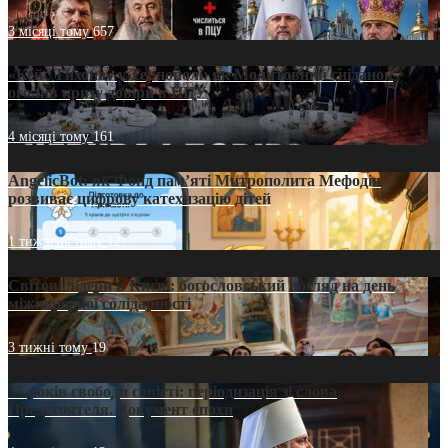
3 місяці тому
657
«Кейс Тихона» у Тернополі: як Молитовний сніданок
оголив кризу довіри в ПЦУ
4 місяці тому
161
AngelicBot: як Фонд пам’яті Митрополита Мефодія
розвиває цифрову катехизацію дітей
1 тиждень тому
12
Світові лідери в Києві: богословський погляд на день
міжнародної солідарності
3 тижні тому
19
35 років свободи совісті: періодизація зі слова
Предстоятеля. Документ епохи