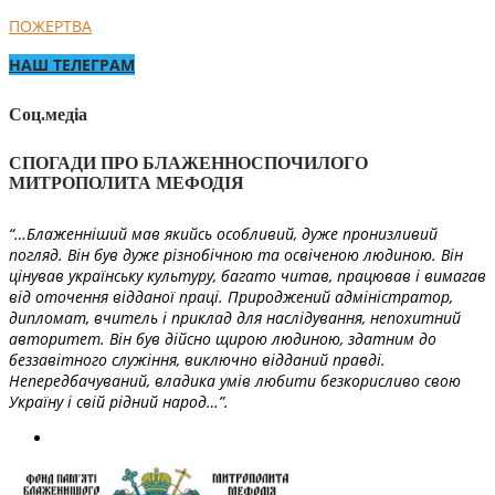
ПОЖЕРТВА
НАШ ТЕЛЕГРАМ
Соц.медіа
СПОГАДИ ПРО БЛАЖЕННОСПОЧИЛОГО
МИТРОПОЛИТА МЕФОДІЯ
“…Блаженніший мав якийсь особливий, дуже пронизливий
погляд. Він був дуже різнобічною та освіченою людиною. Він
цінував українську культуру, багато читав, працював і вимагав
від оточення відданої праці. Природжений адміністратор,
дипломат, вчитель і приклад для наслідування, непохитний
авторитет. Він був дійсно щирою людиною, здатним до
беззавітного служіння, виключно відданий правді.
Непередбачуваний, владика умів любити безкорисливо свою
Україну і свій рідний народ…”.