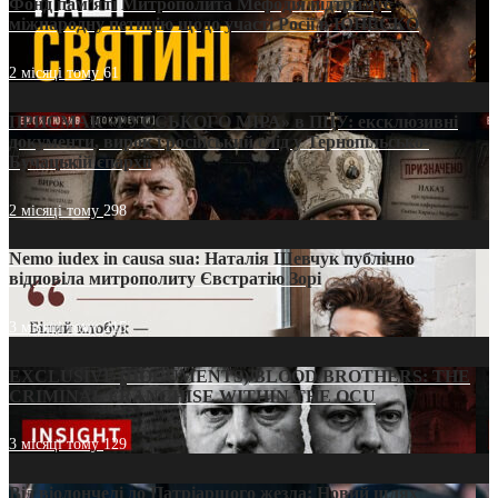
Фонд пам’яті Митрополита Мефодія підтримує
міжнародну петицію щодо участі Росії в ЮНЕСКО
2 місяці тому
61
ПРИСМАК «РУССЬКОГО МІРА» в ПЦУ: ексклюзивні
документи, вирок і російський слід у Тернопільсько-
Бучацькій єпархії
2 місяці тому
298
Nemo iudex in causa sua: Наталія Шевчук публічно
відповіла митрополиту Євстратію Зорі
3 місяці тому
215
EXCLUSIVE (DOCUMENTS)/BLOOD BROTHERS: THE
CRIMINAL FRANCHISE WITHIN THE OCU
3 місяці тому
129
Від віолончелі до Патріаршого жезла: Новий шлях