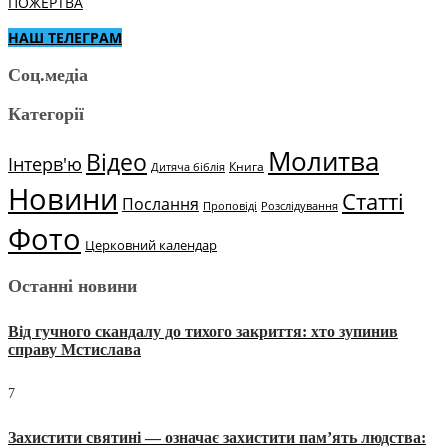
ПОЖЕРТВА
НАШ ТЕЛЕГРАМ
Соц.медіа
Категорії
Молитва
Відео
Інтерв'ю
Книга
Дитяча біблія
Новини
Статті
Послання
Проповіді
Розслідування
Фото
Церковний календар
Останні новини
Від гучного скандалу до тихого закриття: хто зупинив
справу Мстислава
7
Захистити святині — означає захистити пам’ять людства: