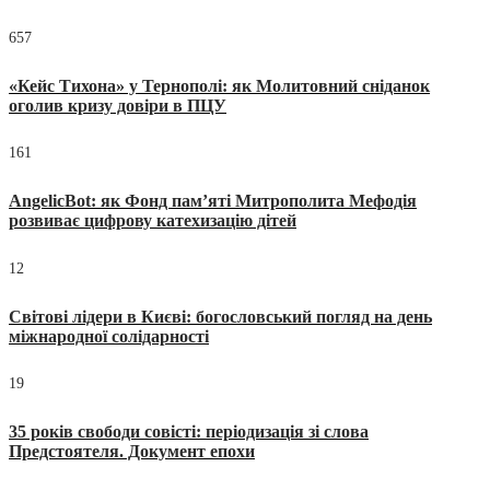
657
«Кейс Тихона» у Тернополі: як Молитовний сніданок
оголив кризу довіри в ПЦУ
161
AngelicBot: як Фонд пам’яті Митрополита Мефодія
розвиває цифрову катехизацію дітей
12
Світові лідери в Києві: богословський погляд на день
міжнародної солідарності
19
35 років свободи совісті: періодизація зі слова
Предстоятеля. Документ епохи