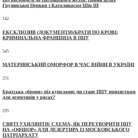
Грузинської Церкви з Католикосом Шіо III
142
ЕКСКЛЮЗИВ (ДОКУМЕНТИ)/БРАТИ ПО КРОВІ:
КРИМІНАЛЬНА ФРАНШИЗА В ПЦУ
545
МАТЕРИНСЬКИЙ ОМОРФОР В ЧАС ВІЙНИ В УКРАЇНІ
251
Братська «броня» під куполами: чи стане ПЦУ прихистком
для дезертирів у рясах?
295
СВЯТІ УХИЛЯНТИ: СХЕМА, ЯК ПЕРЕТВОРИТИ ПЦУ
НА «ОФШОР» ДЛЯ ДЕЗЕРТИРА ІЗ МОСКОВСЬКОГО
ПАТРІАРХАТУ