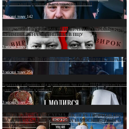
Грузинської Церкви з Католикосом Шіо III
3 місяці тому
142
ЕКСКЛЮЗИВ (ДОКУМЕНТИ)/БРАТИ ПО КРОВІ:
КРИМІНАЛЬНА ФРАНШИЗА В ПЦУ
3 місяці тому
545
МАТЕРИНСЬКИЙ ОМОРФОР В ЧАС ВІЙНИ В УКРАЇНІ
3 місяці тому
251
Братська «броня» під куполами: чи стане ПЦУ прихистком
для дезертирів у рясах?
3 місяці тому
295
СВЯТІ УХИЛЯНТИ: СХЕМА, ЯК ПЕРЕТВОРИТИ ПЦУ
НА «ОФШОР» ДЛЯ ДЕЗЕРТИРА ІЗ МОСКОВСЬКОГО
ПАТРІАРХАТУ