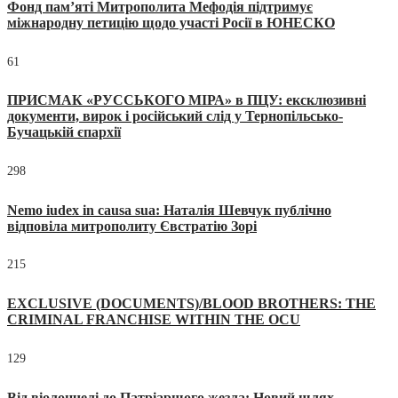
Фонд пам’яті Митрополита Мефодія підтримує
міжнародну петицію щодо участі Росії в ЮНЕСКО
61
ПРИСМАК «РУССЬКОГО МІРА» в ПЦУ: ексклюзивні
документи, вирок і російський слід у Тернопільсько-
Бучацькій єпархії
298
Nemo iudex in causa sua: Наталія Шевчук публічно
відповіла митрополиту Євстратію Зорі
215
EXCLUSIVE (DOCUMENTS)/BLOOD BROTHERS: THE
CRIMINAL FRANCHISE WITHIN THE OCU
129
Від віолончелі до Патріаршого жезла: Новий шлях