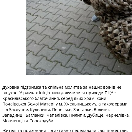
Духовна підтримка та спільна молитва за наших воїнів не
вщухає. У рамках ініціативи долучилися приходи ПЦУ з
Красилівського благочиння, серед яких храм ікони
Почаївської Божої Матері у м. Хмельницькому, а також храми
сіл Заслучне, Кульчини, Печеське, Заставки, Волиця,
Западинці, Баглайки, Чепелівка, Пилипи, Дубище, Чернелівка,
Монченці та Сорокодуби.
Жителі та прихожани сіл активно передавали свої пожертви,