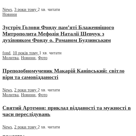
News
,
3 роки тому
2 хв.
читати
Новини
Зустріч Голови Фонду пам’яті Блаженнішого
Митрополита Мефодія Наталії Шевчук з
духівником Фонду о. Романом Будзинським
fond
,
10 років тому
1 хв.
читати
Молитва
,
Новини
,
Фото
Преподобномученик Макарій Канівський: світло
віри та самовідданості
News
,
2 роки тому
2 хв.
читати
Молитва
,
Новини
,
Фото
Святий Артемон: приклад відданості та мужності в
часи переслідувань
News
,
2 роки тому
2 хв.
читати