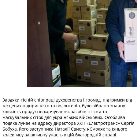
Завдяки тісній співпраці духовенства і громад, підтримки від
місцевих підприємств та волонтерів, було зібрано значну
кількість продуктів харчування, засобів гігієни та
маскувальних сіток для українських військових. Особлива
подяка лунає на адресу директора ХКП «Електротранс» Сергія
Бобуха, його заступника Наталії Свистун-Смоляк та їхнього
колективу за активну участь у цій благородній справі.