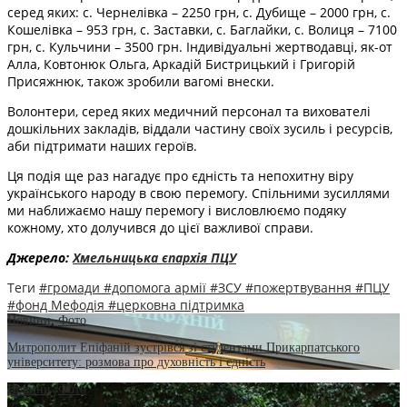
серед яких: с. Чернелівка – 2250 грн, с. Дубище – 2000 грн, с.
Кошелівка – 953 грн, с. Заставки, с. Баглайки, с. Волиця – 7100
грн, с. Кульчини – 3500 грн. Індивідуальні жертводавці, як-от
Алла, Ковтонюк Ольга, Аркадій Бистрицький і Григорій
Присяжнюк, також зробили вагомі внески.
Волонтери, серед яких медичний персонал та вихователі
дошкільних закладів, віддали частину своїх зусиль і ресурсів,
аби підтримати наших героїв.
Ця подія ще раз нагадує про єдність та непохитну віру
українського народу в свою перемогу. Спільними зусиллями
ми наближаємо нашу перемогу і висловлюємо подяку
кожному, хто долучився до цієї важливої справи.
Джерело:
Хмельницька єпархія ПЦУ
Теги
#громади
#допомога армії
#ЗСУ
#пожертвування
#ПЦУ
#фонд Мефодія
#церковна підтримка
Новини
,
Фото
Митрополит Епіфаній зустрівся зі студентами Прикарпатського
університету: розмова про духовність і єдність
Новини
,
Фото