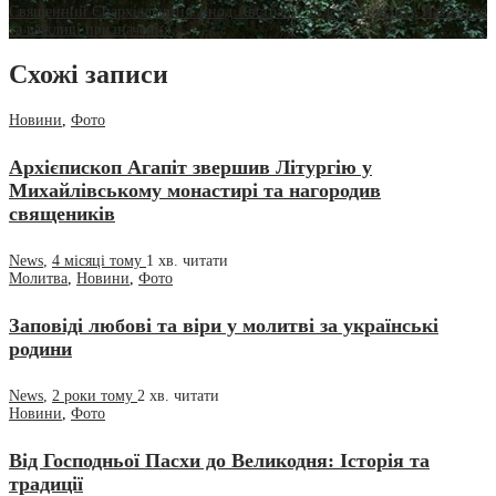
Священний Єпархіальний Синод Австралії: підсумки візиту Патріарха
та важливі призначення
Схожі записи
Новини
,
Фото
Архієпископ Агапіт звершив Літургію у
Михайлівському монастирі та нагородив
священиків
News
,
4 місяці тому
1 хв.
читати
Молитва
,
Новини
,
Фото
Заповіді любові та віри у молитві за українські
родини
News
,
2 роки тому
2 хв.
читати
Новини
,
Фото
Від Господньої Пасхи до Великодня: Історія та
традиції