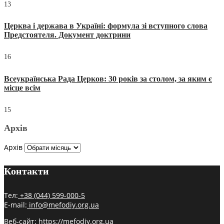
13
Церква і держава в Україні: формула зі вступного слова
Предстоятеля. Документ доктрини
16
Всеукраїнська Рада Церков: 30 років за столом, за яким є
місце всім
15
Архів
Архів
Контакти
Тел:
+38 (044) 599-000-5
E-mail:
info@mefodiy.org.ua
Веб-сайт:
https://mefodiy.org.ua