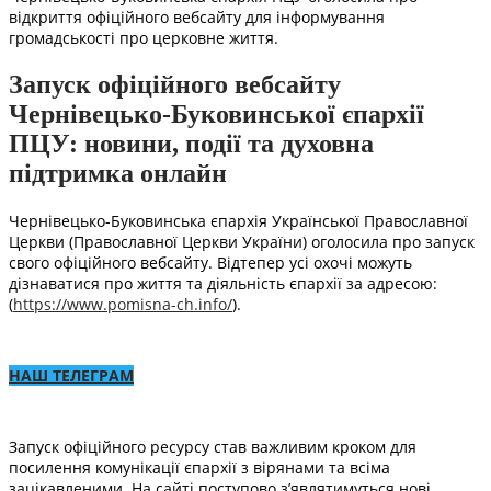
відкриття офіційного вебсайту для інформування
громадськості про церковне життя.
Запуск офіційного вебсайту
Чернівецько-Буковинської єпархії
ПЦУ: новини, події та духовна
підтримка онлайн
Чернівецько-Буковинська єпархія Української Православної
Церкви (Православної Церкви України) оголосила про запуск
свого офіційного вебсайту. Відтепер усі охочі можуть
дізнаватися про життя та діяльність єпархії за адресою:
(
https://www.pomisna-ch.info/
).
НАШ ТЕЛЕГРАМ
Запуск офіційного ресурсу став важливим кроком для
посилення комунікації єпархії з вірянами та всіма
зацікавленими. На сайті поступово з’являтимуться нові