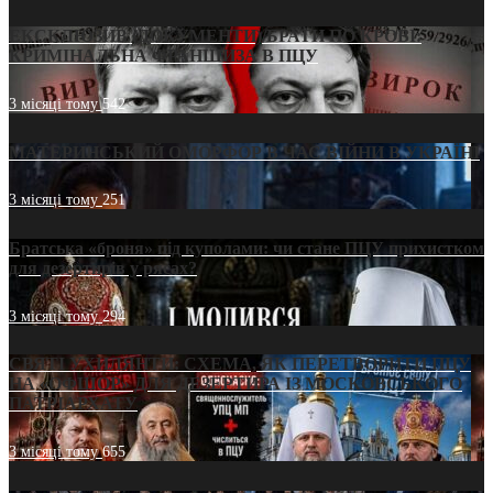
ЕКСКЛЮЗИВ (ДОКУМЕНТИ)/БРАТИ ПО КРОВІ:
КРИМІНАЛЬНА ФРАНШИЗА В ПЦУ
3 місяці тому
542
МАТЕРИНСЬКИЙ ОМОРФОР В ЧАС ВІЙНИ В УКРАЇНІ
3 місяці тому
251
Братська «броня» під куполами: чи стане ПЦУ прихистком
для дезертирів у рясах?
3 місяці тому
294
СВЯТІ УХИЛЯНТИ: СХЕМА, ЯК ПЕРЕТВОРИТИ ПЦУ
НА «ОФШОР» ДЛЯ ДЕЗЕРТИРА ІЗ МОСКОВСЬКОГО
ПАТРІАРХАТУ
3 місяці тому
655