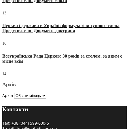
Предстоятеля. Документ епохи
13
Церква і держава в Україні: формула зі вступного слова
Предстоятеля. Документ доктрини
16
Всеукраїнська Рада Церков: 30 років за столом, за яким є
місце всім
14
Архів
Архів
Контакти
Тел:
+38 (044) 599-000-5
E-mail:
info@mefodiy.org.ua