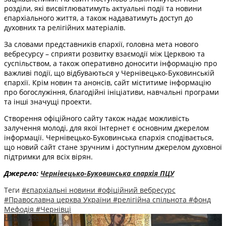
розділи, які висвітлюватимуть актуальні події та новини
єпархіального життя, а також надаватимуть доступ до
духовних та релігійних матеріалів.
За словами представників єпархії, головна мета нового
вебресурсу – сприяти розвитку взаємодії між Церквою та
суспільством, а також оперативно доносити інформацію про
важливі події, що відбуваються у Чернівецько-Буковинській
єпархії. Крім новин та анонсів, сайт міститиме інформацію
про богослужіння, благодійні ініціативи, навчальні програми
та інші значущі проекти.
Створення офіційного сайту також надає можливість
залучення молоді, для якої Інтернет є основним джерелом
інформації. Чернівецько-Буковинська єпархія сподівається,
що новий сайт стане зручним і доступним джерелом духовної
підтримки для всіх вірян.
Джерело:
Чернівецько-Буковинська єпархія ПЦУ
Теги
#єпархіальні новини
#офіційний вебресурс
#Православна церква України
#релігійна спільнота
#фонд
Мефодія
#Чернівці
Новини
,
Фото