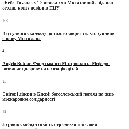
«Кейс Тихона» у Тернополі: як Молитовний сніданок
оголив кризу довіри в ПЦУ
160
Від гучного скандалу до тихого закриття: хто зупинив
справу Мстислава
4
AngelicBot: як Фонд пам’яті Митрополита Мефодія
розвиває цифрову катехизацію дітей
11
Світові лідери в Києві: богословський погляд на день
міжнародної солідарності
19
35 років свободи совісті: періодизація зі слова