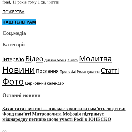
fond
,
11 років тому
1 хв.
читати
ПОЖЕРТВА
НАШ ТЕЛЕГРАМ
Соц.медіа
Категорії
Молитва
Відео
Інтерв'ю
Книга
Дитяча біблія
Новини
Статті
Послання
Проповіді
Розслідування
Фото
Церковний календар
Останні новини
Захистити святині — означає захистити пам’ять людства:
Фонд пам’яті Митрополита Мефодія підтримує
міжнародну петицію щодо участі Росії в ЮНЕСКО