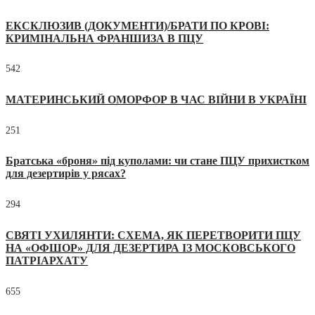
ЕКСКЛЮЗИВ (ДОКУМЕНТИ)/БРАТИ ПО КРОВІ:
КРИМІНАЛЬНА ФРАНШИЗА В ПЦУ
542
МАТЕРИНСЬКИЙ ОМОРФОР В ЧАС ВІЙНИ В УКРАЇНІ
251
Братська «броня» під куполами: чи стане ПЦУ прихистком
для дезертирів у рясах?
294
СВЯТІ УХИЛЯНТИ: СХЕМА, ЯК ПЕРЕТВОРИТИ ПЦУ
НА «ОФШОР» ДЛЯ ДЕЗЕРТИРА ІЗ МОСКОВСЬКОГО
ПАТРІАРХАТУ
655