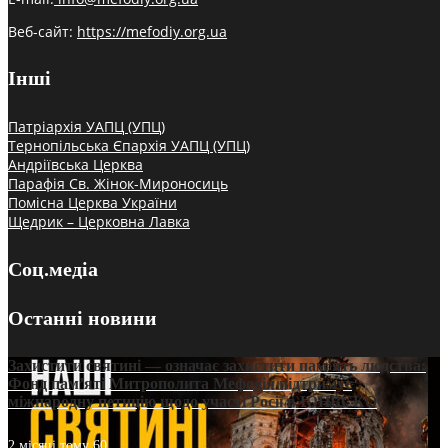
Веб-сайт:
https://mefodiy.org.ua
Інші
Патріархія УАПЦ (УПЦ)
Тернопільська Єпархія УАПЦ (УПЦ)
Андріївська Церква
Парафія Св. Жінок-Мироносиць
Помісна Церква України
Щедрик – Церковна Лавка
Соц.медіа
Останні новини
Захистити святині — означає захистити пам’ять людства:
Фонд пам’яті Митрополита Мефодія підтримує
міжнародну петицію щодо участі Росії в ЮНЕСКО
2 місяці тому
60