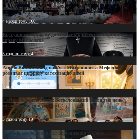
«Кейс Тихона» у Тернополі: як Молитовний сніданок
оголив кризу довіри в ПЦУ
4 місяці тому
160
Від гучного скандалу до тихого закриття: хто зупинив
справу Мстислава
8 години тому
4
AngelicBot: як Фонд пам’яті Митрополита Мефодія
розвиває цифрову катехизацію дітей
6 днів тому
11
Світові лідери в Києві: богословський погляд на день
міжнародної солідарності
3 тижні тому
19
35 років свободи совісті: періодизація зі слова
Предстоятеля. Документ епохи