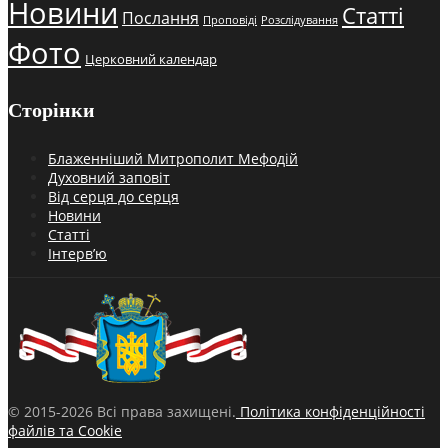
Новини
Статті
Послання
Проповіді
Розслідування
Фото
Церковний календар
Сторінки
Блаженніший Митрополит Мефодій
Духовний заповіт
Від серця до серця
Новини
Статті
Інтерв’ю
© 2015-2026 Всі права захищені.
Політика конфіденційності
файлів та Cookie