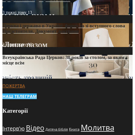
3 тижні тому
13
Церква і держава в Україні: формула зі вступного слова
Предстоятеля. Документ доктрини
3 тижні тому
16
Всеукраїнська Рада Церков: 30 років за столом, за яким є
місце всім
3 тижні тому
14
ПОЖЕРТВА
НАШ ТЕЛЕГРАМ
Категорії
Молитва
Відео
Інтерв'ю
Книга
Дитяча біблія