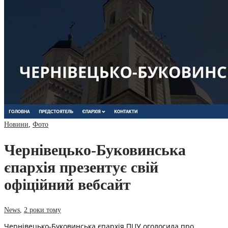
Новини
,
Фото
Чернівецько-Буковинська
єпархія презентує свій
офіційний вебсайт
News
,
2 роки тому
Чернівецько-Буковинська єпархія ПЦУ оголосила про