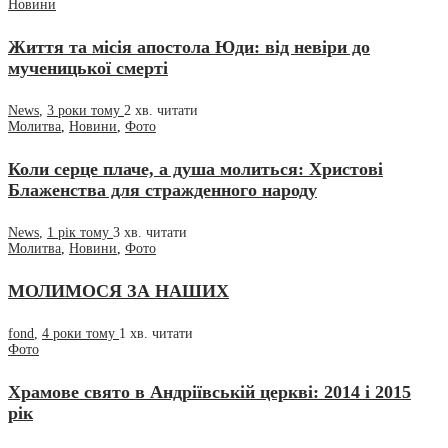
Новини
Життя та місія апостола Юди: від невіри до
мученицької смерті
News
,
3 роки тому
2 хв.
читати
Молитва
,
Новини
,
Фото
Коли серце плаче, а душа молиться: Христові
Блаженства для стражденного народу
News
,
1 рік тому
3 хв.
читати
Молитва
,
Новини
,
Фото
МОЛИМОСЯ ЗА НАШИХ
fond
,
4 роки тому
1 хв.
читати
Фото
Храмове свято в Андріївській церкві: 2014 і 2015
рік