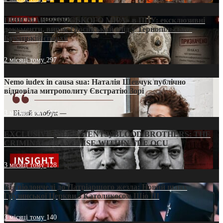
ПРИСМАК «РУССЬКОГО МІРА» в ПЦУ: ексклюзивні
документи, вирок і російський слід у Тернопільсько-
Бучацькій єпархії
2 місяці тому
297
Nemo iudex in causa sua: Наталія Шевчук публічно
відповіла митрополиту Євстратію Зорі
3 місяці тому
214
EXCLUSIVE (DOCUMENTS)/BLOOD BROTHERS: THE
CRIMINAL FRANCHISE WITHIN THE OCU
3 місяці тому
128
Від віолончелі до Патріаршого жезла: Новий шлях
Грузинської Церкви з Католикосом Шіо III
3 місяці тому
140