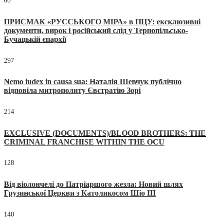
60
ПРИСМАК «РУССЬКОГО МІРА» в ПЦУ: ексклюзивні
документи, вирок і російський слід у Тернопільсько-
Бучацькій єпархії
297
Nemo iudex in causa sua: Наталія Шевчук публічно
відповіла митрополиту Євстратію Зорі
214
EXCLUSIVE (DOCUMENTS)/BLOOD BROTHERS: THE
CRIMINAL FRANCHISE WITHIN THE OCU
128
Від віолончелі до Патріаршого жезла: Новий шлях
Грузинської Церкви з Католикосом Шіо III
140