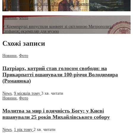
Першосвятительський візит Епіфанія до Кременчука: молитви за мир
і відбудову
Новини
,
Фото
У Кременчуці випустили конверт зі світлиною Митрополита
Епіфанія: екземпляр для музею
Схожі записи
Новини
,
Фото
Патріарх, котрий став голосом свободи: на
Прикарпатті вшанували 100-річчя Володимира
(Романюка)
News
,
9 місяців тому
3 хв.
читати
Новини
,
Фото
Молитва за мир і вдячність Богу: у Києві
вшанували 25 років Михайлівського собору
News
,
1 рік тому
2 хв.
читати