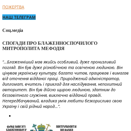
ПОЖЕРТВА
НАШ ТЕЛЕГРАМ
Соц.медіа
СПОГАДИ ПРО БЛАЖЕННОСПОЧИЛОГО
МИТРОПОЛИТА МЕФОДІЯ
“…Блаженніший мав якийсь особливий, дуже пронизливий
погляд. Він був дуже різнобічною та освіченою людиною. Він
цінував українську культуру, багато читав, працював і вимагав
від оточення відданої праці. Природжений адміністратор,
дипломат, вчитель і приклад для наслідування, непохитний
авторитет. Він був дійсно щирою людиною, здатним до
беззавітного служіння, виключно відданий правді.
Непередбачуваний, владика умів любити безкорисливо свою
Україну і свій рідний народ…”.