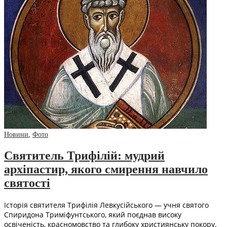
Новини
,
Фото
Святитель Трифілій: мудрий
архіпастир, якого смирення навчило
святості
Історія святителя Трифілія Левкусійського — учня святого
Спиридона Триміфунтського, який поєднав високу
освіченість, красномовство та глибоку християнську покору.