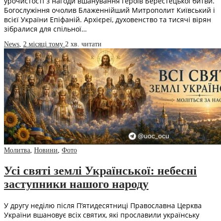
урочистості з нагоди вшанування героїв Берестецької битви.
Богослужіння очолив Блаженнійший Митрополит Київський і
всієї України Епіфаній. Архієреї, духовенство та тисячі вірян
зібралися для спільної…
News
,
2 місяці тому
2 хв.
читати
Молитва
,
Новини
,
Фото
Усі святі землі Української: небесні
заступники нашого народу
У другу неділю після П’ятидесятниці Православна Церква
України вшановує всіх святих, які прославили українську