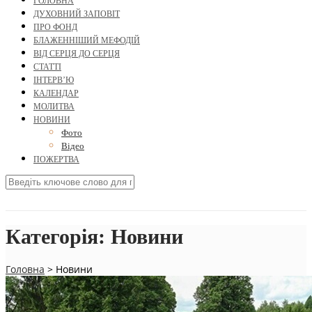
ГОЛОВНА
ДУХОВНИЙ ЗАПОВІТ
ПРО ФОНД
БЛАЖЕННІШИЙ МЕФОДІЙ
ВІД СЕРЦЯ ДО СЕРЦЯ
СТАТТІ
ІНТЕРВ’Ю
КАЛЕНДАР
МОЛИТВА
НОВИНИ
Фото
Відео
ПОЖЕРТВА
Категорія:
Новини
Головна
>
Новини