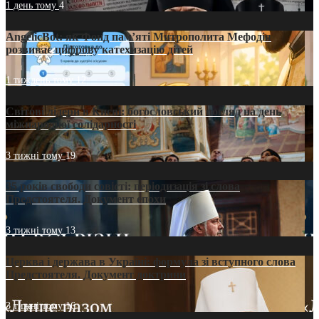
1 день тому
4
AngelicBot: як Фонд пам’яті Митрополита Мефодія
розвиває цифрову катехизацію дітей
1 тиждень тому
12
Світові лідери в Києві: богословський погляд на день
міжнародної солідарності
3 тижні тому
19
35 років свободи совісті: періодизація зі слова
Предстоятеля. Документ епохи
3 тижні тому
13
Церква і держава в Україні: формула зі вступного слова
Предстоятеля. Документ доктрини
3 тижні тому
16