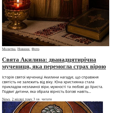
Молитва
,
Новини
,
Фото
Свята Акилина: дванадцятирічна
мучениця, яка перемогла страх вірою
Історія святої мучениці Акилини нагадує, що справжня
святість не залежить від віку. Юна християнка стала
прикладом незламної віри, мужності та любові до Христа.
Подвиг дитини, яка обрала вірність Богові навіть…
News
,
2 місяці тому
3 хв.
читати