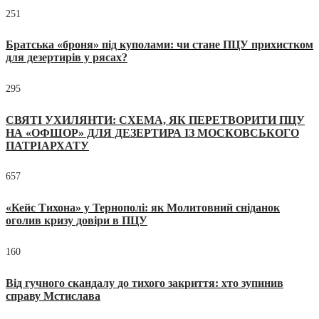
251
Братська «броня» під куполами: чи стане ПЦУ прихистком
для дезертирів у рясах?
295
СВЯТІ УХИЛЯНТИ: СХЕМА, ЯК ПЕРЕТВОРИТИ ПЦУ
НА «ОФШОР» ДЛЯ ДЕЗЕРТИРА ІЗ МОСКОВСЬКОГО
ПАТРІАРХАТУ
657
«Кейс Тихона» у Тернополі: як Молитовний сніданок
оголив кризу довіри в ПЦУ
160
Від гучного скандалу до тихого закриття: хто зупинив
справу Мстислава