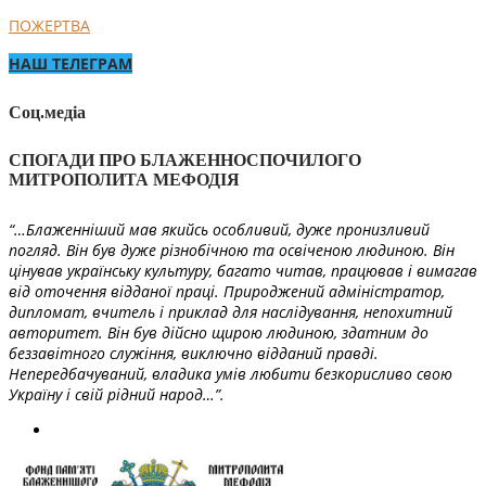
ПОЖЕРТВА
НАШ ТЕЛЕГРАМ
Соц.медіа
СПОГАДИ ПРО БЛАЖЕННОСПОЧИЛОГО
МИТРОПОЛИТА МЕФОДІЯ
“…Блаженніший мав якийсь особливий, дуже пронизливий
погляд. Він був дуже різнобічною та освіченою людиною. Він
цінував українську культуру, багато читав, працював і вимагав
від оточення відданої праці. Природжений адміністратор,
дипломат, вчитель і приклад для наслідування, непохитний
авторитет. Він був дійсно щирою людиною, здатним до
беззавітного служіння, виключно відданий правді.
Непередбачуваний, владика умів любити безкорисливо свою
Україну і свій рідний народ…”.