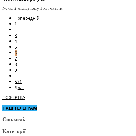
News
,
2 місяці тому
1 хв.
читати
Попередній
1
…
3
4
5
6
7
8
9
…
571
Далі
ПОЖЕРТВА
НАШ ТЕЛЕГРАМ
Соц.медіа
Категорії