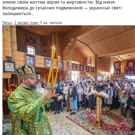
землю своїм життям, вірою та жертовністю. Від князя
Володимира до сучасних подвижників — українські святі
залишаються…
News
,
2 місяці тому
5 хв.
читати