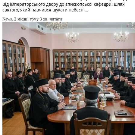
Від імператорського двору до єпископської кафедри: шлях
святого, який навчився шукати небесні…
News
,
2 місяці тому
3 хв.
читати