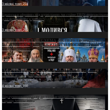
3 місяці тому
251
Братська «броня» під куполами: чи стане ПЦУ прихистком
для дезертирів у рясах?
3 місяці тому
295
СВЯТІ УХИЛЯНТИ: СХЕМА, ЯК ПЕРЕТВОРИТИ ПЦУ
НА «ОФШОР» ДЛЯ ДЕЗЕРТИРА ІЗ МОСКОВСЬКОГО
ПАТРІАРХАТУ
3 місяці тому
657
«Кейс Тихона» у Тернополі: як Молитовний сніданок
оголив кризу довіри в ПЦУ
4 місяці тому
160
Від гучного скандалу до тихого закриття: хто зупинив
справу Мстислава