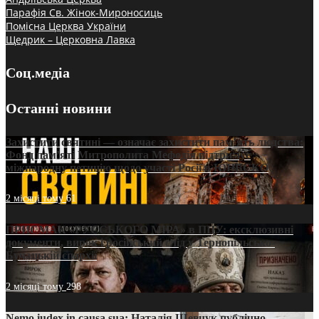
Парафія Св. Жінок-Мироносиць
Помісна Церква України
Щедрик – Церковна Лавка
Соц.медіа
Останні новини
Захистити святині — означає захистити пам’ять людства:
Фонд пам’яті Митрополита Мефодія підтримує
міжнародну петицію щодо участі Росії в ЮНЕСКО
2 місяці тому
61
ПРИСМАК «РУССЬКОГО МІРА» в ПЦУ: ексклюзивні
документи, вирок і російський слід у Тернопільсько-
Бучацькій єпархії
2 місяці тому
298
Nemo iudex in causa sua: Наталія Шевчук публічно