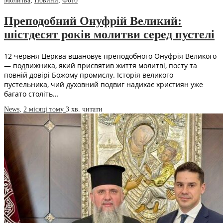
Молитва
,
Новини
,
Фото
Преподобний Онуфрій Великий:
шістдесят років молитви серед пустелі
12 червня Церква вшановує преподобного Онуфрія Великого
— подвижника, який присвятив життя молитві, посту та
повній довірі Божому промислу. Історія великого
пустельника, чий духовний подвиг надихає християн уже
багато століть…
News
,
2 місяці тому
3 хв.
читати