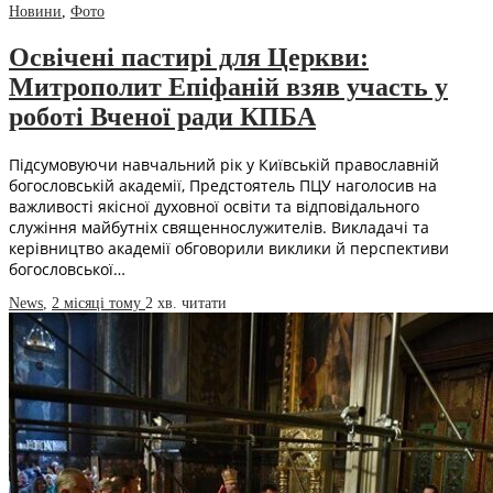
Новини
,
Фото
Освічені пастирі для Церкви:
Митрополит Епіфаній взяв участь у
роботі Вченої ради КПБА
Підсумовуючи навчальний рік у Київській православній
богословській академії, Предстоятель ПЦУ наголосив на
важливості якісної духовної освіти та відповідального
служіння майбутніх священнослужителів. Викладачі та
керівництво академії обговорили виклики й перспективи
богословської…
News
,
2 місяці тому
2 хв.
читати