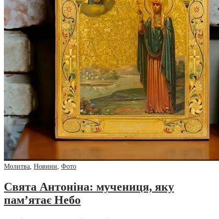
Молитва
,
Новини
,
Фото
Свята Антоніна: мучениця, яку
пам’ятає Небо