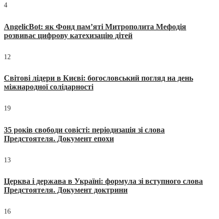
4
AngelicBot: як Фонд пам’яті Митрополита Мефодія
розвиває цифрову катехизацію дітей
12
Світові лідери в Києві: богословський погляд на день
міжнародної солідарності
19
35 років свободи совісті: періодизація зі слова
Предстоятеля. Документ епохи
13
Церква і держава в Україні: формула зі вступного слова
Предстоятеля. Документ доктрини
16