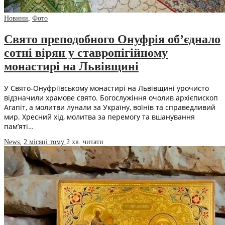
Новини
,
Фото
Свято преподобного Онуфрія об’єднало
сотні вірян у ставропігійному
монастирі на Львівщині
У Свято-Онуфріївському монастирі на Львівщині урочисто
відзначили храмове свято. Богослужіння очолив архієпископ
Агапіт, а молитви лунали за Україну, воїнів та справедливий
мир. Хресний хід, молитва за перемогу та вшанування
пам’яті…
News
,
2 місяці тому
2 хв.
читати