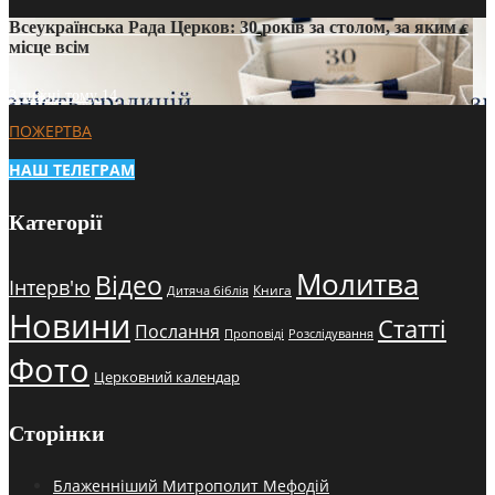
Всеукраїнська Рада Церков: 30 років за столом, за яким є
місце всім
3 тижні тому
14
ПОЖЕРТВА
НАШ ТЕЛЕГРАМ
Категорії
Молитва
Відео
Інтерв'ю
Книга
Дитяча біблія
Новини
Статті
Послання
Проповіді
Розслідування
Фото
Церковний календар
Сторінки
Блаженніший Митрополит Мефодій