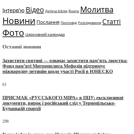
Молитва
Відео
Інтерв'ю
Книга
Дитяча біблія
Новини
Статті
Послання
Проповіді
Розслідування
Фото
Церковний календар
Останні новини
Захистити святині — означає захистити пам’ять людства:
Фонд пам’яті Митрополита Мефодія підтримує
міжнародну петицію щодо участі Росії в ЮНЕСКО
61
ПРИСМАК «РУССЬКОГО МІРА» в ПЦУ: ексклюзивні
документи, вирок і російський слід у Тернопільсько-
Бучацькій єпархії
298