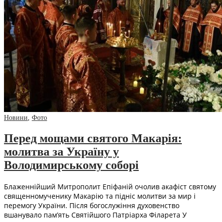
Новини
,
Фото
Перед мощами святого Макарія:
молитва за Україну у
Володимирському соборі
Блаженнійший Митрополит Епіфаній очолив акафіст святому
священномученику Макарію та підніс молитви за мир і
перемогу України. Після богослужіння духовенство
вшанувало пам’ять Святійшого Патріарха Філарета У