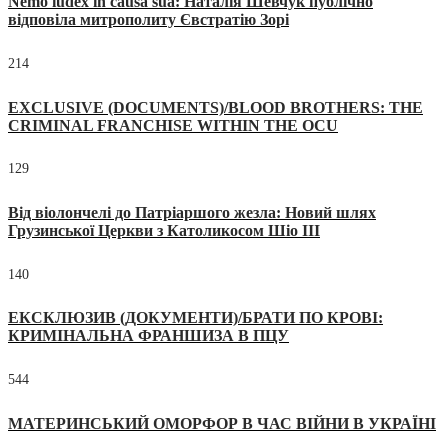
Nemo iudex in causa sua: Наталія Шевчук публічно
відповіла митрополиту Євстратію Зорі
214
EXCLUSIVE (DOCUMENTS)/BLOOD BROTHERS: THE
CRIMINAL FRANCHISE WITHIN THE OCU
129
Від віолончелі до Патріаршого жезла: Новий шлях
Грузинської Церкви з Католикосом Шіо III
140
ЕКСКЛЮЗИВ (ДОКУМЕНТИ)/БРАТИ ПО КРОВІ:
КРИМІНАЛЬНА ФРАНШИЗА В ПЦУ
544
МАТЕРИНСЬКИЙ ОМОРФОР В ЧАС ВІЙНИ В УКРАЇНІ