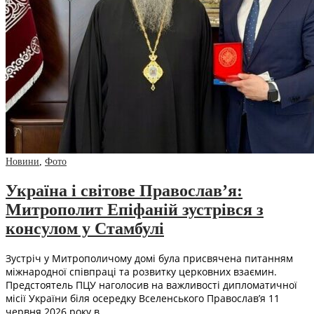
Новини
,
Фото
Україна і світове Православ’я:
Митрополит Епіфаній зустрівся з
консулом у Стамбулі
Зустріч у Митрополичому домі була присвячена питанням
міжнародної співпраці та розвитку церковних взаємин.
Предстоятель ПЦУ наголосив на важливості дипломатичної
місії України біля осередку Вселенського Православ’я 11
червня 2026 року в…