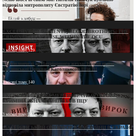
відповіла митрополиту Євстратію Зорі
3 місяці тому
214
EXCLUSIVE (DOCUMENTS)/BLOOD BROTHERS: THE
CRIMINAL FRANCHISE WITHIN THE OCU
3 місяці тому
129
Від віолончелі до Патріаршого жезла: Новий шлях
Грузинської Церкви з Католикосом Шіо III
3 місяці тому
140
ЕКСКЛЮЗИВ (ДОКУМЕНТИ)/БРАТИ ПО КРОВІ:
КРИМІНАЛЬНА ФРАНШИЗА В ПЦУ
3 місяці тому
544
МАТЕРИНСЬКИЙ ОМОРФОР В ЧАС ВІЙНИ В УКРАЇНІ