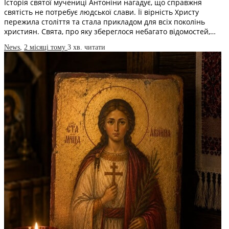
Історія святої мучениці Антоніни нагадує, що справжня
святість не потребує людської слави. Її вірність Христу
пережила століття та стала прикладом для всіх поколінь
християн. Свята, про яку збереглося небагато відомостей,…
News
,
2 місяці тому
3 хв.
читати