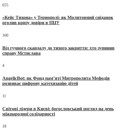
655
«Кейс Тихона» у Тернополі: як Молитовний сніданок
оголив кризу довіри в ПЦУ
160
Від гучного скандалу до тихого закриття: хто зупинив
справу Мстислава
4
AngelicBot: як Фонд пам’яті Митрополита Мефодія
розвиває цифрову катехизацію дітей
11
Світові лідери в Києві: богословський погляд на день
міжнародної солідарності
18