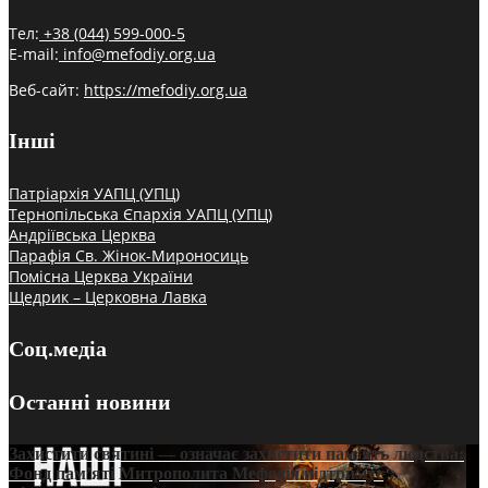
Тел:
+38 (044) 599-000-5
E-mail:
info@mefodiy.org.ua
Веб-сайт:
https://mefodiy.org.ua
Інші
Патріархія УАПЦ (УПЦ)
Тернопільська Єпархія УАПЦ (УПЦ)
Андріївська Церква
Парафія Св. Жінок-Мироносиць
Помісна Церква України
Щедрик – Церковна Лавка
Соц.медіа
Останні новини
Захистити святині — означає захистити пам’ять людства:
Фонд пам’яті Митрополита Мефодія підтримує