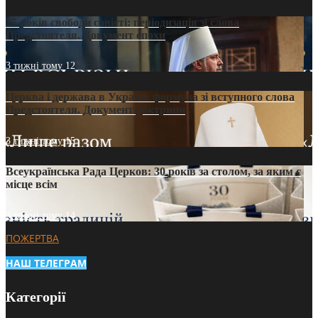
35 років свободи совісті: періодизація зі слова
Предстоятеля. Документ епохи
3 тижні тому
12
Церква і держава в Україні: формула зі вступного слова
Предстоятеля. Документ доктрини
3 тижні тому
15
Всеукраїнська Рада Церков: 30 років за столом, за яким є
місце всім
3 тижні тому
14
ПОЖЕРТВА
НАШ ТЕЛЕГРАМ
Категорії