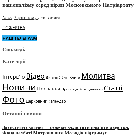
націоналізму серед вірян Московського Патріархату
News
,
3 роки тому
2 хв.
читати
ПОЖЕРТВА
НАШ ТЕЛЕГРАМ
Соц.медіа
Категорії
Молитва
Відео
Інтерв'ю
Книга
Дитяча біблія
Новини
Статті
Послання
Проповіді
Розслідування
Фото
Церковний календар
Останні новини
Захистити святині — означає захистити пам’ять людства:
Фонд пам’яті Митрополита Мефодія підтримує