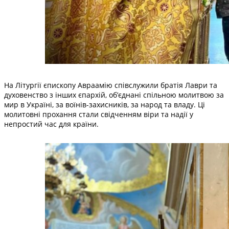
На Літургії єпископу Авраамію співслужили братія Лаври та
духовенство з інших єпархій, об’єднані спільною молитвою за
мир в Україні, за воїнів-захисників, за народ та владу. Ці
молитовні прохання стали свідченням віри та надії у
непростий час для країни.