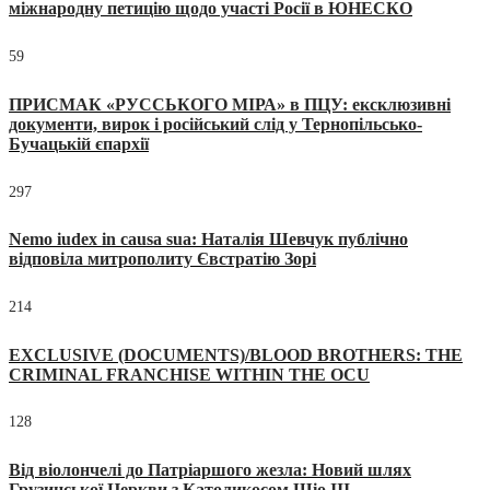
міжнародну петицію щодо участі Росії в ЮНЕСКО
59
ПРИСМАК «РУССЬКОГО МІРА» в ПЦУ: ексклюзивні
документи, вирок і російський слід у Тернопільсько-
Бучацькій єпархії
297
Nemo iudex in causa sua: Наталія Шевчук публічно
відповіла митрополиту Євстратію Зорі
214
EXCLUSIVE (DOCUMENTS)/BLOOD BROTHERS: THE
CRIMINAL FRANCHISE WITHIN THE OCU
128
Від віолончелі до Патріаршого жезла: Новий шлях
Грузинської Церкви з Католикосом Шіо III