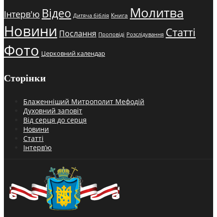
Молитва
Відео
Інтерв'ю
Книга
Дитяча біблія
Новини
Статті
Послання
Проповіді
Розслідування
Фото
Церковний календар
Сторінки
Блаженніший Митрополит Мефодій
Духовний заповіт
Від серця до серця
Новини
Статті
Інтерв’ю