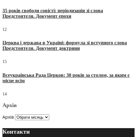
35 років свободи совісті: періодизація зі слова
Предстоятеля. Документ епохи
12
Церква і держава в Україні: формула зі вступного слова
Предстоятеля. Документ доктрини
15
Всеукраїнська Рада Церков: 30 років за столом, за яким є
місце всім
14
Архів
Архів
Контакти