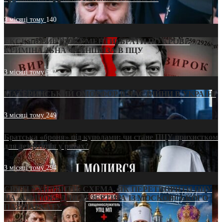
3 місяці тому
140
ЕКСКЛЮЗИВ (ДОКУМЕНТИ)/БРАТИ ПО КРОВІ:
КРИМІНАЛЬНА ФРАНШИЗА В ПЦУ
3 місяці тому
542
МАТЕРИНСЬКИЙ ОМОРФОР В ЧАС ВІЙНИ В УКРАЇНІ
3 місяці тому
249
Братська «броня» під куполами: чи стане ПЦУ прихистком
для дезертирів у рясах?
3 місяці тому
294
СВЯТІ УХИЛЯНТИ: СХЕМА, ЯК ПЕРЕТВОРИТИ ПЦУ
НА «ОФШОР» ДЛЯ ДЕЗЕРТИРА ІЗ МОСКОВСЬКОГО
ПАТРІАРХАТУ