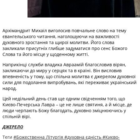
Архімандрит Михаїл виголосив повчальне слово на тему
євангельського читання, наголошуючи на важливості
духовного зростання та щирої молитви. Його слова
закликали присутніх глибше задуматися про сенс Божого
Слова та його місце у щоденному житті.
Наприкінці служби владика Авраамій благословив вірян,
закликаючи до миру у серцях та в країні. Він висловив
впевненість у тому, що спільна молитва є джерелом духовної
сили для подолання випробувань, які переживає український
народ.
Цей недільний день став ще одним свідченням того, що
Києво-Печерська Лавра – це не лише святиня, а й місце, де
люди черпають Божу благодать, духовно зміцнюючись у
спільній вірі.
ДЖЕРЕЛО
Теги
#Божественна Літургія
#духовна єдність
#Києво-