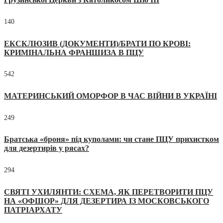
140
ЕКСКЛЮЗИВ (ДОКУМЕНТИ)/БРАТИ ПО КРОВІ:
КРИМІНАЛЬНА ФРАНШИЗА В ПЦУ
542
МАТЕРИНСЬКИЙ ОМОРФОР В ЧАС ВІЙНИ В УКРАЇНІ
249
Братська «броня» під куполами: чи стане ПЦУ прихистком
для дезертирів у рясах?
294
СВЯТІ УХИЛЯНТИ: СХЕМА, ЯК ПЕРЕТВОРИТИ ПЦУ
НА «ОФШОР» ДЛЯ ДЕЗЕРТИРА ІЗ МОСКОВСЬКОГО
ПАТРІАРХАТУ