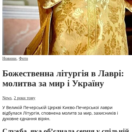
Новини
,
Фото
Божественна літургія в Лаврі:
молитва за мир і Україну
News
,
2 роки тому
У Великій Печерській Церкві Києво-Печерської лаври
відбулася Літургія, сповнена молитв за мир, захисників і
духовне єднання вірян.
Служба, яка об’єднала серця у спільній