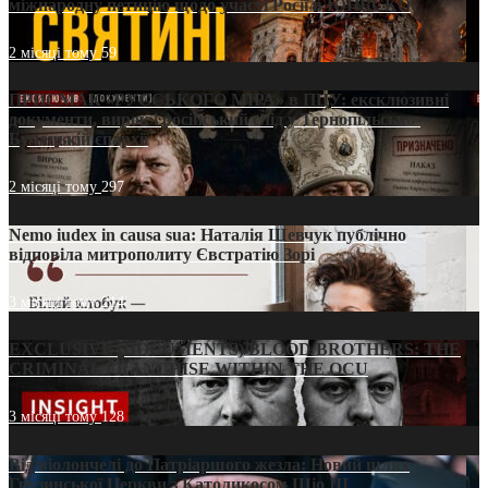
міжнародну петицію щодо участі Росії в ЮНЕСКО
2 місяці тому
59
ПРИСМАК «РУССЬКОГО МІРА» в ПЦУ: ексклюзивні
документи, вирок і російський слід у Тернопільсько-
Бучацькій єпархії
2 місяці тому
297
Nemo iudex in causa sua: Наталія Шевчук публічно
відповіла митрополиту Євстратію Зорі
3 місяці тому
214
EXCLUSIVE (DOCUMENTS)/BLOOD BROTHERS: THE
CRIMINAL FRANCHISE WITHIN THE OCU
3 місяці тому
128
Від віолончелі до Патріаршого жезла: Новий шлях
Грузинської Церкви з Католикосом Шіо III