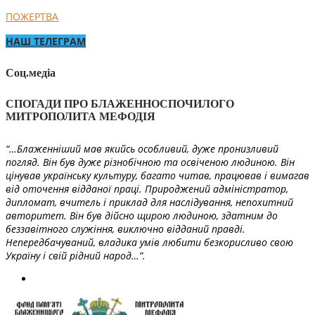
ПОЖЕРТВА
НАШ ТЕЛЕГРАМ
Соц.медіа
СПОГАДИ ПРО БЛАЖЕННОСПОЧИЛОГО
МИТРОПОЛИТА МЕФОДІЯ
“…Блаженніший мав якийсь особливий, дуже пронизливий
погляд. Він був дуже різнобічною та освіченою людиною. Він
цінував українську культуру, багато читав, працював і вимагав
від оточення відданої праці. Природжений адміністратор,
дипломат, вчитель і приклад для наслідування, непохитний
авторитет. Він був дійсно щирою людиною, здатним до
беззавітного служіння, виключно відданий правді.
Непередбачуваний, владика умів любити безкорисливо свою
Україну і свій рідний народ…”.