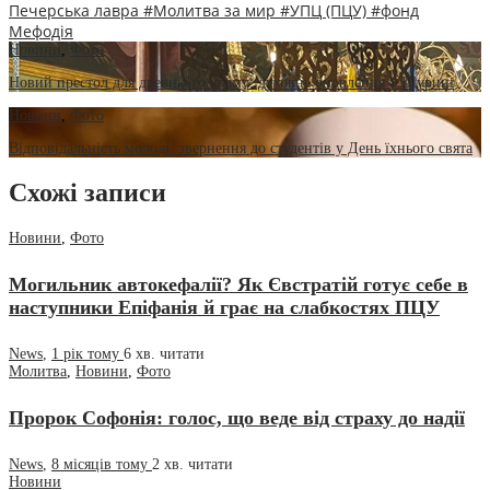
Печерська лавра
#Молитва за мир
#УПЦ (ПЦУ)
#фонд
Мефодія
Новини
,
Фото
Новий престол для древнього храму: духовне оновлення у Щурині
Новини
,
Фото
Відповідальність молоді: звернення до студентів у День їхнього свята
Схожі записи
Новини
,
Фото
Могильник автокефалії? Як Євстратій готує себе в
наступники Епіфанія й грає на слабкостях ПЦУ
News
,
1 рік тому
6 хв.
читати
Молитва
,
Новини
,
Фото
Пророк Софонія: голос, що веде від страху до надії
News
,
8 місяців тому
2 хв.
читати
Новини