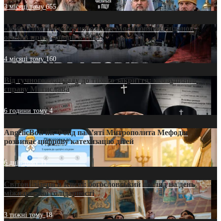
3 місяці тому
655
«Кейс Тихона» у Тернополі: як Молитовний сніданок
оголив кризу довіри в ПЦУ
4 місяці тому
160
Від гучного скандалу до тихого закриття: хто зупинив
справу Мстислава
6 години тому
4
AngelicBot: як Фонд пам’яті Митрополита Мефодія
розвиває цифрову катехизацію дітей
6 днів тому
11
Світові лідери в Києві: богословський погляд на день
міжнародної солідарності
3 тижні тому
18