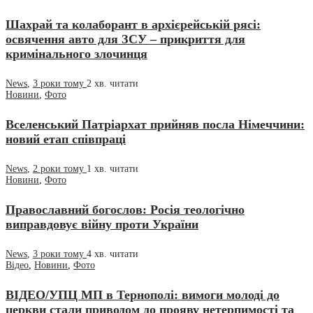
Шахрай та колаборант в архієрейській рясі:
освячення авто для ЗСУ – прикриття для
кримінального злочинця
News
,
3 роки тому
2 хв.
читати
Новини
,
Фото
Вселенський Патріархат прийняв посла Німеччини:
новий етап співпраці
News
,
2 роки тому
1 хв.
читати
Новини
,
Фото
Православний богослов: Росія теологічно
виправдовує війну проти України
News
,
3 роки тому
4 хв.
читати
Відео
,
Новини
,
Фото
ВІДЕО/УПЦ МП в Тернополі: вимоги молоді до
церкви стали приводом до прояву нетерпимості та