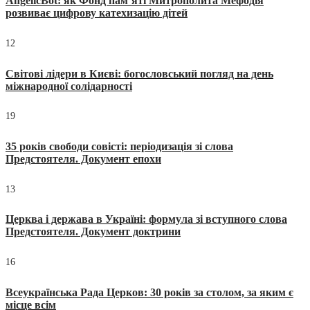
AngelicBot: як Фонд пам’яті Митрополита Мефодія
розвиває цифрову катехизацію дітей
12
Світові лідери в Києві: богословський погляд на день
міжнародної солідарності
19
35 років свободи совісті: періодизація зі слова
Предстоятеля. Документ епохи
13
Церква і держава в Україні: формула зі вступного слова
Предстоятеля. Документ доктрини
16
Всеукраїнська Рада Церков: 30 років за столом, за яким є
місце всім