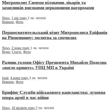
Митрополит Симеон відзначив лікарів та
захисників високими церковними нагородами
News
,
1 рік тому
1 хв.
читати
Новини
,
Фото
Першосвятительський візит Митрополита Епіфанія
на Рівненщину: молитва за спочилих
News
,
2 роки тому
1 хв.
читати
Відео
,
Статті
,
Фото
Радник голови Офісу Президента Михайло Подоляк
«нагло кришує» УПЦ МП в Україні
fond
,
4 роки тому
3 хв.
читати
Новини
,
Фото
Брифінг Служби військового капеланства: духовна
опора армії в час війни
News
,
10 місяців тому
2 хв.
читати