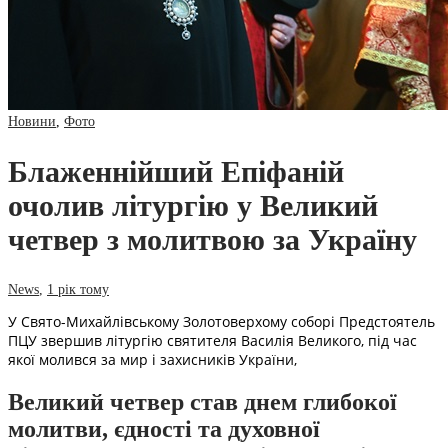
Новини
,
Фото
Блаженнійший Епіфаній
очолив літургію у Великий
четвер з молитвою за Україну
News
,
1 рік тому
У Свято-Михайлівському Золотоверхому соборі Предстоятель
ПЦУ звершив літургію святителя Василія Великого, під час
якої молився за мир і захисників України,
Великий четвер став днем глибокої
молитви, єдності та духовної