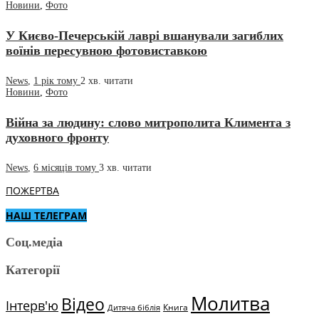
Новини
,
Фото
У Києво-Печерській лаврі вшанували загиблих
воїнів пересувною фотовиставкою
News
,
1 рік тому
2 хв.
читати
Новини
,
Фото
Війна за людину: слово митрополита Климента з
духовного фронту
News
,
6 місяців тому
3 хв.
читати
ПОЖЕРТВА
НАШ ТЕЛЕГРАМ
Соц.медіа
Категорії
Молитва
Відео
Інтерв'ю
Книга
Дитяча біблія