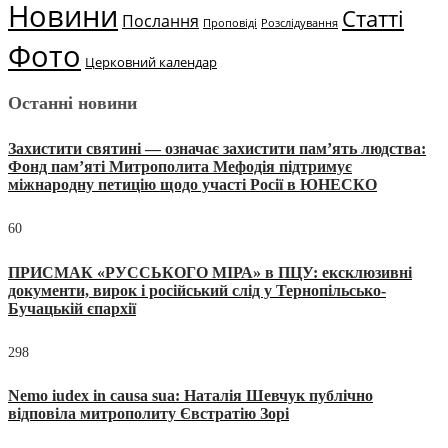
Новини
Статті
Послання
Проповіді
Розслідування
Фото
Церковний календар
Останні новини
Захистити святині — означає захистити пам’ять людства:
Фонд пам’яті Митрополита Мефодія підтримує
міжнародну петицію щодо участі Росії в ЮНЕСКО
60
ПРИСМАК «РУССЬКОГО МІРА» в ПЦУ: ексклюзивні
документи, вирок і російський слід у Тернопільсько-
Бучацькій єпархії
298
Nemo iudex in causa sua: Наталія Шевчук публічно
відповіла митрополиту Євстратію Зорі