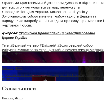
страстями Христовими, а й джерелом духовного підкріплення
для всіх, хто нині молиться за мир, перемогу та
справедливість для України. Божественна літургія у
Золотоверхому соборі виявила глибоку єдність Церкви та
народу в час випробувань і нагадала про силу віри, молитви і
жертовної любові.
Джерело:
Українська Православна Церква/Православна
Церква України
Теги
#Великий четвер
#Епіфаній
#Золотоверхий собор
#літургія
#молитва за Україну
#Тайна вечеря
#Фонд Мефодія
Новини
,
Фото
Митрополит Епіфаній: «Слово – це зброя, а правда завжди перемагає»
Новини
,
Фото
«Духовність важливіша за ритуал»: митрополит Олександр про суть
Великодня
Схожі записи
Новини
,
Фото