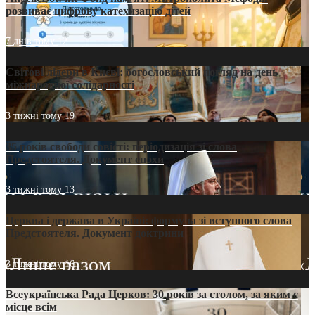
розвиває цифрову катехизацію дітей
7 днів тому
12
Світові лідери в Києві: богословський погляд на день
міжнародної солідарності
3 тижні тому
19
35 років свободи совісті: періодизація зі слова
Предстоятеля. Документ епохи
3 тижні тому
13
Церква і держава в Україні: формула зі вступного слова
Предстоятеля. Документ доктрини
3 тижні тому
16
Всеукраїнська Рада Церков: 30 років за столом, за яким є
місце всім