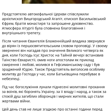
Предстоятелю автокефальної Церкви співслужили
архієпископ Вишгородський Агапіт, єпископ Васильківський
Єфрем, братія монастиря та запрошене духовенство.
Атмосфера літургії була сповнена благоговіння і
внутрішнього трепету.
Після читання Євангелія Блаженнійший владика звернувся
до вірян із першосвятительським словом проповіді. У своєму
зверненні він нагадав про значення Великого четверга як
дня, коли Господь Ісус Христос на Тайній вечері встановив
Таїнство Євхаристії, омив ноги апостолам як приклад
смирення і любові, молився в Гефсиманському саду і був
зраджений Юдою. Також Предстоятель виголосив особливу
молитву до Господа у час, коли Батьківщина перебуває в
небезпеці.
Під час богослужіння лунали піднесені молитовні прохання
за воїнів, які боронять Україну, за її владу і народ, а також за
спокій душ загиблих оборонців і мирних жителів, що стали
жертвами війни.
Цей день став не лише згадкою про останні години перед