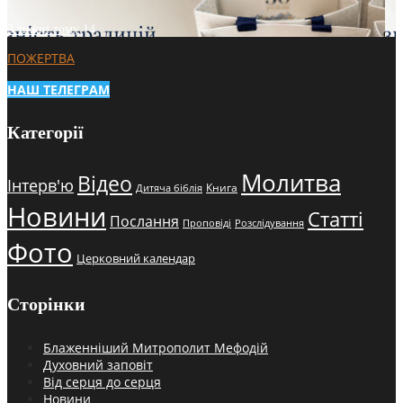
3 тижні тому
14
ПОЖЕРТВА
НАШ ТЕЛЕГРАМ
Категорії
Молитва
Відео
Інтерв'ю
Книга
Дитяча біблія
Новини
Статті
Послання
Проповіді
Розслідування
Фото
Церковний календар
Сторінки
Блаженніший Митрополит Мефодій
Духовний заповіт
Від серця до серця
Новини