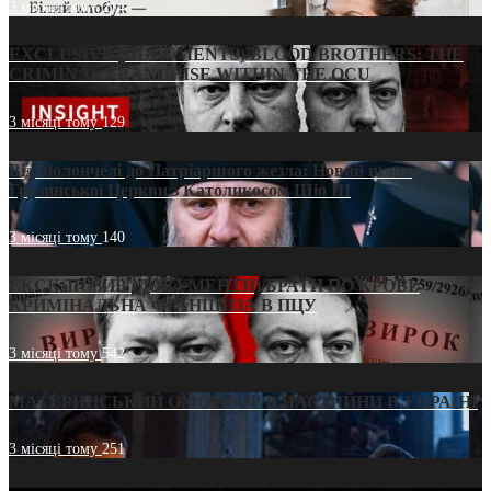
3 місяці тому
214
EXCLUSIVE (DOCUMENTS)/BLOOD BROTHERS: THE
CRIMINAL FRANCHISE WITHIN THE OCU
3 місяці тому
129
Від віолончелі до Патріаршого жезла: Новий шлях
Грузинської Церкви з Католикосом Шіо III
3 місяці тому
140
ЕКСКЛЮЗИВ (ДОКУМЕНТИ)/БРАТИ ПО КРОВІ:
КРИМІНАЛЬНА ФРАНШИЗА В ПЦУ
3 місяці тому
542
МАТЕРИНСЬКИЙ ОМОРФОР В ЧАС ВІЙНИ В УКРАЇНІ
3 місяці тому
251