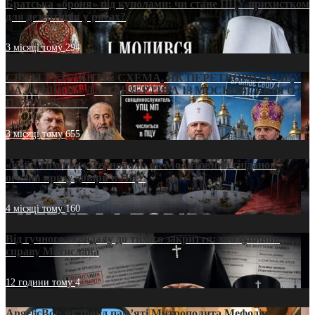
Братська «броня» під куполами: чи стане ПЦУ прихистком
для дезертирів у рясах?
3 місяці тому
294
СВЯТІ УХИЛЯНТИ: СХЕМА, ЯК ПЕРЕТВОРИТИ ПЦУ
НА «ОФШОР» ДЛЯ ДЕЗЕРТИРА ІЗ МОСКОВСЬКОГО
ПАТРІАРХАТУ
3 місяці тому
655
«Кейс Тихона» у Тернополі: як Молитовний сніданок
оголив кризу довіри в ПЦУ
4 місяці тому
160
Від гучного скандалу до тихого закриття: хто зупинив
справу Мстислава
12 години тому
4
AngelicBot: як Фонд пам’яті Митрополита Мефодія