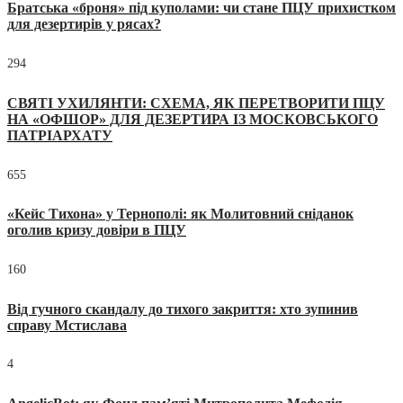
Братська «броня» під куполами: чи стане ПЦУ прихистком
для дезертирів у рясах?
294
СВЯТІ УХИЛЯНТИ: СХЕМА, ЯК ПЕРЕТВОРИТИ ПЦУ
НА «ОФШОР» ДЛЯ ДЕЗЕРТИРА ІЗ МОСКОВСЬКОГО
ПАТРІАРХАТУ
655
«Кейс Тихона» у Тернополі: як Молитовний сніданок
оголив кризу довіри в ПЦУ
160
Від гучного скандалу до тихого закриття: хто зупинив
справу Мстислава
4