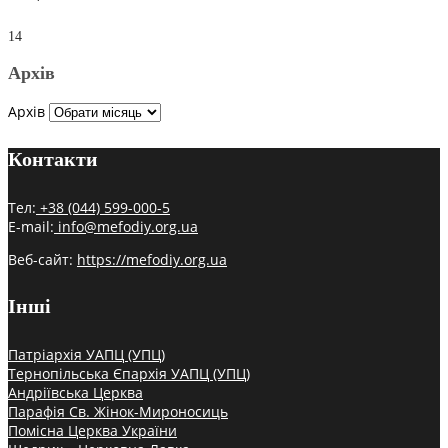
14
Архів
Архів
Контакти
Тел:
+38 (044) 599-000-5
E-mail:
info@mefodiy.org.ua
Веб-сайт:
https://mefodiy.org.ua
Інші
Патріархія УАПЦ (УПЦ)
Тернопільська Єпархія УАПЦ (УПЦ)
Андріївська Церква
Парафія Св. Жінок-Мироносиць
Помісна Церква України