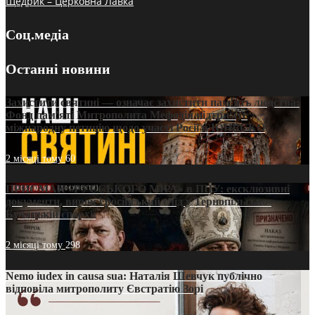
Щедрик – Церковна Лавка
Соц.медіа
Останні новини
Захистити святині — означає захистити пам’ять людства:
Фонд пам’яті Митрополита Мефодія підтримує
міжнародну петицію щодо участі Росії в ЮНЕСКО
2 місяці тому
60
ПРИСМАК «РУССЬКОГО МІРА» в ПЦУ: ексклюзивні
документи, вирок і російський слід у Тернопільсько-
Бучацькій єпархії
2 місяці тому
298
Nemo iudex in causa sua: Наталія Шевчук публічно
відповіла митрополиту Євстратію Зорі