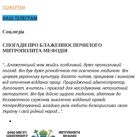
ПОЖЕРТВА
НАШ ТЕЛЕГРАМ
Соц.медіа
СПОГАДИ ПРО БЛАЖЕННОСПОЧИЛОГО
МИТРОПОЛИТА МЕФОДІЯ
“…Блаженніший мав якийсь особливий, дуже пронизливий
погляд. Він був дуже різнобічною та освіченою людиною. Він
цінував українську культуру, багато читав, працював і вимагав
від оточення відданої праці. Природжений адміністратор,
дипломат, вчитель і приклад для наслідування, непохитний
авторитет. Він був дійсно щирою людиною, здатним до
беззавітного служіння, виключно відданий правді.
Непередбачуваний, владика умів любити безкорисливо свою
Україну і свій рідний народ…”.