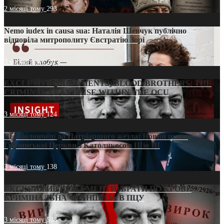
2 місяці тому
293
Nemo iudex in causa sua: Наталія Шевчук публічно
відповіла митрополиту Євстратію Зорі
3 місяці тому
211
EXCLUSIVE (DOCUMENTS)/BLOOD BROTHERS: THE
CRIMINAL FRANCHISE WITHIN THE OCU
3 місяці тому
124
Від віолончелі до Патріаршого жезла: Новий шлях
Грузинської Церкви з Католикосом Шіо III
3 місяці тому
138
ЕКСКЛЮЗИВ (ДОКУМЕНТИ)/БРАТИ ПО КРОВІ:
КРИМІНАЛЬНА ФРАНШИЗА В ПЦУ
3 місяці тому
538