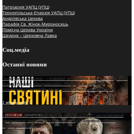
Патріархія УАПЦ (УПЦ)
Тернопільська Єпархія УАПЦ (УПЦ)
Андріївська Церква
Парафія Св. Жінок-Мироносиць
Помісна Церква України
Щедрик – Церковна Лавка
Соц.медіа
Останні новини
Захистити святині — означає захистити пам’ять людства:
Фонд пам’яті Митрополита Мефодія підтримує
міжнародну петицію щодо участі Росії в ЮНЕСКО
1 місяць тому
57
ПРИСМАК «РУССЬКОГО МІРА» в ПЦУ: ексклюзивні
документи, вирок і російський слід у Тернопільсько-
Бучацькій єпархії