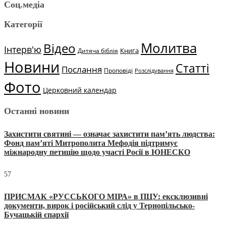
Соц.медіа
Категорії
Молитва
Відео
Інтерв'ю
Книга
Дитяча біблія
Новини
Статті
Послання
Проповіді
Розслідування
Фото
Церковний календар
Останні новини
Захистити святині — означає захистити пам’ять людства:
Фонд пам’яті Митрополита Мефодія підтримує
міжнародну петицію щодо участі Росії в ЮНЕСКО
57
ПРИСМАК «РУССЬКОГО МІРА» в ПЦУ: ексклюзивні
документи, вирок і російський слід у Тернопільсько-
Бучацькій єпархії