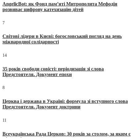
AngelicBot: як Фонд пам’яті Митрополита Мефодія
розвиває цифрову катехизацію дітей
7
Світові лідери в Києві: богословський погляд на день
міжнародної солідарності
14
35 років свободи совісті: періодизація зі слова
Предстоятеля. Документ епохи
8
Церква і держава в Україні: формула зі вступного слова
Предстоятеля. Документ доктрини
11
Всеукраїнська Рада Церков: 30 років за столом, за яким є