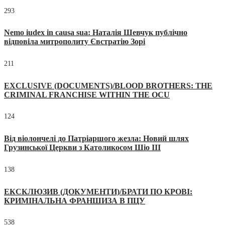
293
Nemo iudex in causa sua: Наталія Шевчук публічно
відповіла митрополиту Євстратію Зорі
211
EXCLUSIVE (DOCUMENTS)/BLOOD BROTHERS: THE
CRIMINAL FRANCHISE WITHIN THE OCU
124
Від віолончелі до Патріаршого жезла: Новий шлях
Грузинської Церкви з Католикосом Шіо III
138
ЕКСКЛЮЗИВ (ДОКУМЕНТИ)/БРАТИ ПО КРОВІ:
КРИМІНАЛЬНА ФРАНШИЗА В ПЦУ
538