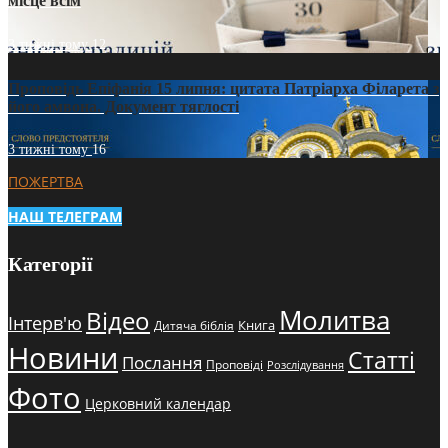
місце всім
3 тижні тому
12
Проповідь Епіфанія 15 липня: цитата Патріарха Філарета з
його амвона. Документ тяглості
3 тижні тому
16
ПОЖЕРТВА
НАШ ТЕЛЕГРАМ
Категорії
Молитва
Відео
Інтерв'ю
Книга
Дитяча біблія
Новини
Статті
Послання
Проповіді
Розслідування
Фото
Церковний календар