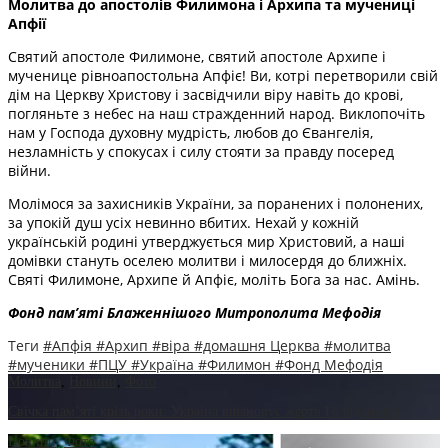
Молитва до апостолів Филимона і Архипа та мучениці
Апфії
Святий апостоле Филимоне, святий апостоле Архипе і
мученице рівноапостольна Апфіє! Ви, котрі перетворили свій
дім на Церкву Христову і засвідчили віру навіть до крові,
погляньте з небес на наш стражденний народ. Виклопочіть
нам у Господа духовну мудрість, любов до Євангелія,
незламність у спокусах і силу стояти за правду посеред
війни.
Молімося за захисників України, за поранених і полонених,
за упокій душ усіх невинно вбитих. Нехай у кожній
українській родині утверджується мир Христовий, а наші
домівки стануть оселею молитви і милосердя до ближніх.
Святі Филимоне, Архипе й Апфіє, моліть Бога за нас. Амінь.
Фонд пам’яті Блаженнішого Митрополита Мефоді
я
Теги
#Апфія
#Архип
#віра
#домашня Церква
#молитва
#мученики
#ПЦУ
#Україна
#Филимон
#Фонд Мефодія
Молитва
,
Новини
,
Фото
Свічка пам’яті крізь роки: Україна вшановує жертв Голодоморів
Новини
,
Фото