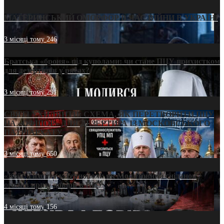
МАТЕРИНСЬКИЙ ОМОРФОР В ЧАС ВІЙНИ В УКРАЇНІ
3 місяці тому
246
Братська «броня» під куполами: чи стане ПЦУ прихистком
для дезертирів у рясах?
3 місяці тому
291
СВЯТІ УХИЛЯНТИ: СХЕМА, ЯК ПЕРЕТВОРИТИ ПЦУ
НА «ОФШОР» ДЛЯ ДЕЗЕРТИРА ІЗ МОСКОВСЬКОГО
ПАТРІАРХАТУ
3 місяці тому
650
«Кейс Тихона» у Тернополі: як Молитовний сніданок
оголив кризу довіри в ПЦУ
4 місяці тому
156