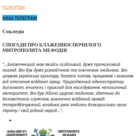
ПОЖЕРТВА
НАШ ТЕЛЕГРАМ
Соц.медіа
СПОГАДИ ПРО БЛАЖЕННОСПОЧИЛОГО
МИТРОПОЛИТА МЕФОДІЯ
“…Блаженніший мав якийсь особливий, дуже пронизливий
погляд. Він був дуже різнобічною та освіченою людиною. Він
цінував українську культуру, багато читав, працював і вимагав
від оточення відданої праці. Природжений адміністратор,
дипломат, вчитель і приклад для наслідування, непохитний
авторитет. Він був дійсно щирою людиною, здатним до
беззавітного служіння, виключно відданий правді.
Непередбачуваний, владика умів любити безкорисливо свою
Україну і свій рідний народ…”.