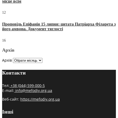
місце всім
12
Проповідь Епіфанія 15 липня: цитата Патріарха Філарета з
його амвона. Документ тяглості
16
Архів
Архів
Контакти
Тел:
+38 (044) 599-000-5
E-mail:
info@mefodiy.org.ua
Веб-сайт:
https://mefodiy.org.ua
Інші