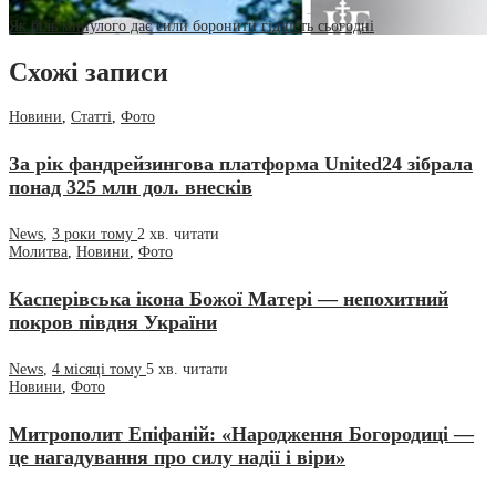
Як біль минулого дає сили боронити гідність сьогодні
Схожі записи
Новини
,
Статті
,
Фото
За рік фандрейзингова платформа United24 зібрала
понад 325 млн дол. внесків
News
,
3 роки тому
2 хв.
читати
Молитва
,
Новини
,
Фото
Касперівська ікона Божої Матері — непохитний
покров півдня України
News
,
4 місяці тому
5 хв.
читати
Новини
,
Фото
Митрополит Епіфаній: «Народження Богородиці —
це нагадування про силу надії і віри»