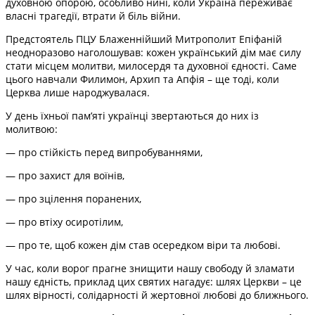
духовною опорою, особливо нині, коли Україна переживає
власні трагедії, втрати й біль війни.
Предстоятель ПЦУ Блаженнійший Митрополит Епіфаній
неодноразово наголошував: кожен український дім має силу
стати місцем молитви, милосердя та духовної єдності. Саме
цього навчали Филимон, Архип та Апфія – ще тоді, коли
Церква лише народжувалася.
У день їхньої пам’яті українці звертаються до них із
молитвою:
— про стійкість перед випробуваннями,
— про захист для воїнів,
— про зцілення поранених,
— про втіху осиротілим,
— про те, щоб кожен дім став осередком віри та любові.
У час, коли ворог прагне знищити нашу свободу й зламати
нашу єдність, приклад цих святих нагадує: шлях Церкви – це
шлях вірності, солідарності й жертовної любові до ближнього.