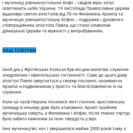
і мучениці рівноапостольної Апфії – свідків віри, котрі
освітлюють шлях України. 19 листопада Православна Церква
вшановує святих апостолів від 70-ти Филимона, Архипа та
мученицю рівноапостольну Апфію – подружжя і духовного
співпрацівника апостола Павла, що стали символом
домашньої Церкви та мужності у випробуваннях.
НАШ ТЕЛЕГРАМ
Їхній дім у Фрігійських Колосах був місцем молитви, служіння
знедоленим і євангельської гостинності. Саме до цього дому
апостол Павло звертається у своєму посланні, називаючи
Архипа «сподвижником у Христі» та благословляючи їх на
служіння.
Коли за часів Нерона почалися люті гоніння, християнську
громаду в їхньому домі було атаковано. Архип прийняв
мученицьку смерть, а Филимона і Апфію, після тяжких тортур,
було забито камінням за їхню твердість у вірі.
Їхнє мучеництво, хоч і звершилося майже 2000 років тому, є