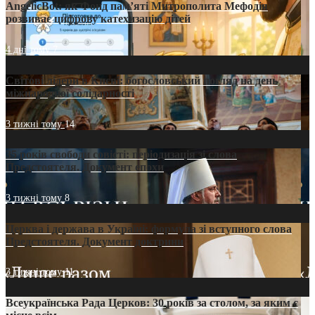
AngelicBot: як Фонд пам’яті Митрополита Мефодія
розвиває цифрову катехизацію дітей
4 дні тому
7
Світові лідери в Києві: богословський погляд на день
міжнародної солідарності
3 тижні тому
14
35 років свободи совісті: періодизація зі слова
Предстоятеля. Документ епохи
3 тижні тому
8
Церква і держава в Україні: формула зі вступного слова
Предстоятеля. Документ доктрини
3 тижні тому
11
Всеукраїнська Рада Церков: 30 років за столом, за яким є