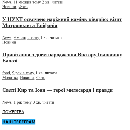
News
,
11 місяців тому
2 хв.
читати
Новини
,
Фото
У НУХТ освячено наріжний камінь ківорію: візит
Митрополита Епіфанія
News
,
9 місяців тому
1 хв.
читати
Новини
Привітання з днем народження Віктору Івановичу
Балозі
fond
,
9 років тому
1 хв.
читати
Молитва
,
Новини
,
Фото
Святі Кир та Іоан — герої милосердя і правди
News
,
1 рік тому
3 хв.
читати
ПОЖЕРТВА
НАШ ТЕЛЕГРАМ