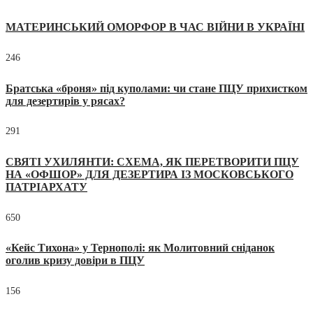
МАТЕРИНСЬКИЙ ОМОРФОР В ЧАС ВІЙНИ В УКРАЇНІ
246
Братська «броня» під куполами: чи стане ПЦУ прихистком
для дезертирів у рясах?
291
СВЯТІ УХИЛЯНТИ: СХЕМА, ЯК ПЕРЕТВОРИТИ ПЦУ
НА «ОФШОР» ДЛЯ ДЕЗЕРТИРА ІЗ МОСКОВСЬКОГО
ПАТРІАРХАТУ
650
«Кейс Тихона» у Тернополі: як Молитовний сніданок
оголив кризу довіри в ПЦУ
156