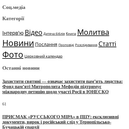
Соц.медіа
Категорії
Молитва
Відео
Інтерв'ю
Книга
Дитяча біблія
Новини
Статті
Послання
Проповіді
Розслідування
Фото
Церковний календар
Останні новини
Захистити святині — означає захистити пам’ять людства:
Фонд пам’яті Митрополита Мефодія підтримує
міжнародну петицію щодо участі Росії в ЮНЕСКО
61
ПРИСМАК «РУССЬКОГО МІРА» в ПЦУ: ексклюзивні
документи, вирок і російський слід у Тернопільсько-
Бучацькій єпархії