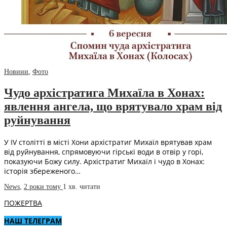
Новини
,
Фото
Чудо архістратига Михаїла в Хонах:
явлення ангела, що врятувало храм від
руйнування
У IV столітті в місті Хони архістратиг Михаїл врятував храм
від руйнування, спрямовуючи гірські води в отвір у горі,
показуючи Божу силу. Архістратиг Михаїл і чудо в Хонах:
історія збереженого…
News
,
2 роки тому
1 хв.
читати
ПОЖЕРТВА
НАШ ТЕЛЕГРАМ