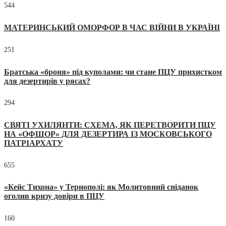
544
МАТЕРИНСЬКИЙ ОМОРФОР В ЧАС ВІЙНИ В УКРАЇНІ
251
Братська «броня» під куполами: чи стане ПЦУ прихистком
для дезертирів у рясах?
294
СВЯТІ УХИЛЯНТИ: СХЕМА, ЯК ПЕРЕТВОРИТИ ПЦУ
НА «ОФШОР» ДЛЯ ДЕЗЕРТИРА ІЗ МОСКОВСЬКОГО
ПАТРІАРХАТУ
655
«Кейс Тихона» у Тернополі: як Молитовний сніданок
оголив кризу довіри в ПЦУ
160