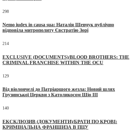
298
Nemo iudex in causa sua: Наталія Шевчук публічно
відповіла митрополиту Євстратію Зорі
214
EXCLUSIVE (DOCUMENTS)/BLOOD BROTHERS: THE
CRIMINAL FRANCHISE WITHIN THE OCU
129
Від віолончелі до Патріаршого жезла: Новий шлях
Грузинської Церкви з Католикосом Шіо III
140
ЕКСКЛЮЗИВ (ДОКУМЕНТИ)/БРАТИ ПО КРОВІ:
КРИМІНАЛЬНА ФРАНШИЗА В ПЦУ