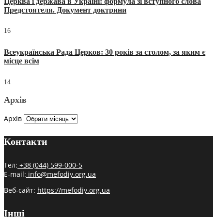
Церква і держава в Україні: формула зі вступного слова
Предстоятеля. Документ доктрини
16
Всеукраїнська Рада Церков: 30 років за столом, за яким є
місце всім
14
Архів
Архів
Контакти
Тел:
+38 (044) 599-000-5
E-mail:
info@mefodiy.org.ua
Веб-сайт:
https://mefodiy.org.ua
Інші