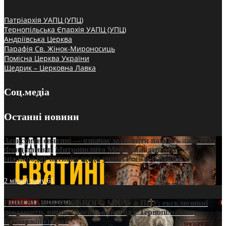
Патріархія УАПЦ (УПЦ)
Тернопільська Єпархія УАПЦ (УПЦ)
Андріївська Церква
Парафія Св. Жінок-Мироносиць
Помісна Церква України
Щедрик – Церковна Лавка
Соц.медіа
Останні новини
Захистити святині — означає захистити пам’ять людства:
Фонд пам’яті Митрополита Мефодія підтримує
міжнародну петицію щодо участі Росії в ЮНЕСКО
2 місяці тому
61
ПРИСМАК «РУССЬКОГО МІРА» в ПЦУ: ексклюзивні
документи, вирок і російський слід у Тернопільсько-
Бучацькій єпархії