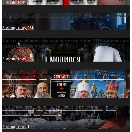
3 місяці тому
544
МАТЕРИНСЬКИЙ ОМОРФОР В ЧАС ВІЙНИ В УКРАЇНІ
3 місяці тому
251
Братська «броня» під куполами: чи стане ПЦУ прихистком
для дезертирів у рясах?
3 місяці тому
294
СВЯТІ УХИЛЯНТИ: СХЕМА, ЯК ПЕРЕТВОРИТИ ПЦУ
НА «ОФШОР» ДЛЯ ДЕЗЕРТИРА ІЗ МОСКОВСЬКОГО
ПАТРІАРХАТУ
3 місяці тому
655
«Кейс Тихона» у Тернополі: як Молитовний сніданок
оголив кризу довіри в ПЦУ
4 місяці тому
160