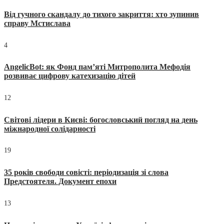
Від гучного скандалу до тихого закриття: хто зупинив
справу Мстислава
4
AngelicBot: як Фонд пам’яті Митрополита Мефодія
розвиває цифрову катехизацію дітей
12
Світові лідери в Києві: богословський погляд на день
міжнародної солідарності
19
35 років свободи совісті: періодизація зі слова
Предстоятеля. Документ епохи
13