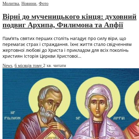
Молитва
,
Новини
,
Фото
Вірні до мученицького кінця: духовний
подвиг Архипа, Филимона та Апфії
Пам’ять святих перших століть нагадує про силу віри, що
перемагає страх і страждання. Їхнє життя стало свідченням
жертовної любові до Христа і прикладом для всіх поколінь
християн Історія Церкви Христової…
News
,
6 місяців тому
2 хв.
читати