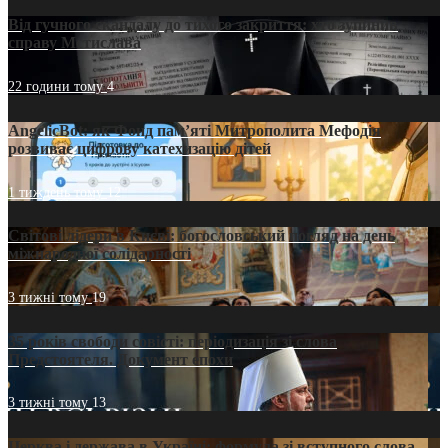
Від гучного скандалу до тихого закриття: хто зупинив
справу Мстислава
22 години тому
4
AngelicBot: як Фонд пам’яті Митрополита Мефодія
розвиває цифрову катехизацію дітей
1 тиждень тому
12
Світові лідери в Києві: богословський погляд на день
міжнародної солідарності
3 тижні тому
19
35 років свободи совісті: періодизація зі слова
Предстоятеля. Документ епохи
3 тижні тому
13
Церква і держава в Україні: формула зі вступного слова