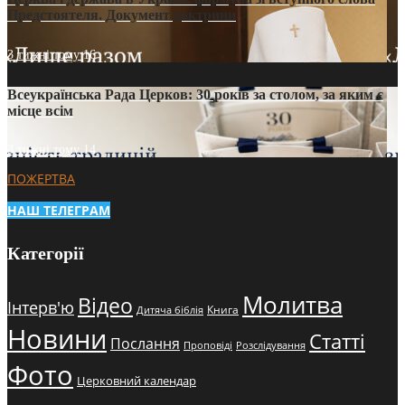
Предстоятеля. Документ доктрини
3 тижні тому
16
Всеукраїнська Рада Церков: 30 років за столом, за яким є
місце всім
3 тижні тому
14
ПОЖЕРТВА
НАШ ТЕЛЕГРАМ
Категорії
Молитва
Відео
Інтерв'ю
Книга
Дитяча біблія
Новини
Статті
Послання
Проповіді
Розслідування
Фото
Церковний календар