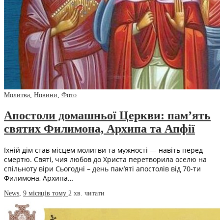
Молитва
,
Новини
,
Фото
Апостоли домашньої Церкви: пам’ять
святих Филимона, Архипа та Апфії
Їхній дім став місцем молитви та мужності — навіть перед
смертю. Святі, чия любов до Христа перетворила оселю на
спільноту віри Сьогодні – день пам’яті апостолів від 70-ти
Филимона, Архипа…
News
,
9 місяців тому
2 хв.
читати