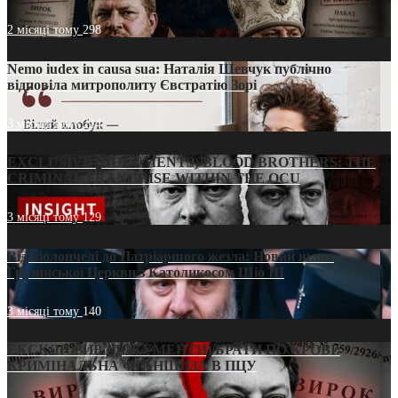
2 місяці тому
298
Nemo iudex in causa sua: Наталія Шевчук публічно
відповіла митрополиту Євстратію Зорі
3 місяці тому
214
EXCLUSIVE (DOCUMENTS)/BLOOD BROTHERS: THE
CRIMINAL FRANCHISE WITHIN THE OCU
3 місяці тому
129
Від віолончелі до Патріаршого жезла: Новий шлях
Грузинської Церкви з Католикосом Шіо III
3 місяці тому
140
ЕКСКЛЮЗИВ (ДОКУМЕНТИ)/БРАТИ ПО КРОВІ:
КРИМІНАЛЬНА ФРАНШИЗА В ПЦУ