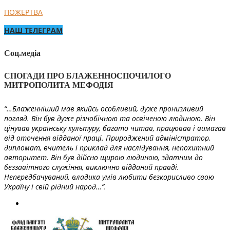
ПОЖЕРТВА
НАШ ТЕЛЕГРАМ
Соц.медіа
СПОГАДИ ПРО БЛАЖЕННОСПОЧИЛОГО
МИТРОПОЛИТА МЕФОДІЯ
“…Блаженніший мав якийсь особливий, дуже пронизливий
погляд. Він був дуже різнобічною та освіченою людиною. Він
цінував українську культуру, багато читав, працював і вимагав
від оточення відданої праці. Природжений адміністратор,
дипломат, вчитель і приклад для наслідування, непохитний
авторитет. Він був дійсно щирою людиною, здатним до
беззавітного служіння, виключно відданий правді.
Непередбачуваний, владика умів любити безкорисливо свою
Україну і свій рідний народ…”.