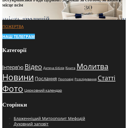
місце всім
3 тижні тому
14
ПОЖЕРТВА
НАШ ТЕЛЕГРАМ
Категорії
Молитва
Відео
Інтерв'ю
Книга
Дитяча біблія
Новини
Статті
Послання
Проповіді
Розслідування
Фото
Церковний календар
Сторінки
Блаженніший Митрополит Мефодій
Духовний заповіт