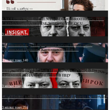
3 місяці тому
214
EXCLUSIVE (DOCUMENTS)/BLOOD BROTHERS: THE
CRIMINAL FRANCHISE WITHIN THE OCU
3 місяці тому
129
Від віолончелі до Патріаршого жезла: Новий шлях
Грузинської Церкви з Католикосом Шіо III
3 місяці тому
140
ЕКСКЛЮЗИВ (ДОКУМЕНТИ)/БРАТИ ПО КРОВІ:
КРИМІНАЛЬНА ФРАНШИЗА В ПЦУ
3 місяці тому
544
МАТЕРИНСЬКИЙ ОМОРФОР В ЧАС ВІЙНИ В УКРАЇНІ
3 місяці тому
251