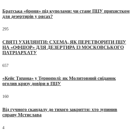
Братська «броня» під куполами: чи стане ПЦУ прихистком
для дезертирів у рясах?
295
СВЯТІ УХИЛЯНТИ: СХЕМА, ЯК ПЕРЕТВОРИТИ ПЦУ
НА «ОФШОР» ДЛЯ ДЕЗЕРТИРА ІЗ МОСКОВСЬКОГО
ПАТРІАРХАТУ
657
«Кейс Тихона» у Тернополі: як Молитовний сніданок
оголив кризу довіри в ПЦУ
160
Від гучного скандалу до тихого закриття: хто зупинив
справу Мстислава
4