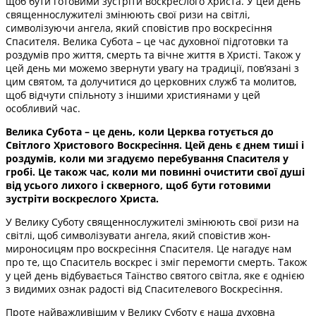
щоб бути готовими зустріти воскреслого Христа. У цей день
священнослужителі змінюють свої ризи на світлі,
символізуючи ангела, який сповістив про воскресіння
Спасителя. Велика Субота – це час духовної підготовки та
роздумів про життя, смерть та вічне життя в Христі. Також у
цей день ми можемо звернути увагу на традиції, пов’язані з
цим святом, та долучитися до церковних служб та молитов,
щоб відчути спільноту з іншими християнами у цей
особливий час.
Велика Субота – це день, коли Церква готується до
Світлого Христового Воскресіння. Цей день є днем тиші і
роздумів, коли ми згадуємо перебування Спасителя у
гробі. Це також час, коли ми повинні очистити свої душі
від усього лихого і скверного, щоб бути готовими
зустріти воскреслого Христа.
У Велику Суботу священнослужителі змінюють свої ризи на
світлі, щоб символізувати ангела, який сповістив жон-
мироносицям про воскресіння Спасителя. Це нагадує нам
про те, що Спаситель воскрес і зміг перемогти смерть. Також
у цей день відбувається Таїнство святого світла, яке є однією
з видимих ознак радості від Спасителевого Воскресіння.
Проте найважливішим у Велику Суботу є наша духовна