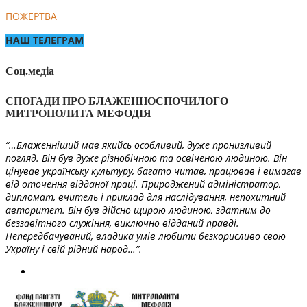
ПОЖЕРТВА
НАШ ТЕЛЕГРАМ
Соц.медіа
СПОГАДИ ПРО БЛАЖЕННОСПОЧИЛОГО
МИТРОПОЛИТА МЕФОДІЯ
“…Блаженніший мав якийсь особливий, дуже пронизливий
погляд. Він був дуже різнобічною та освіченою людиною. Він
цінував українську культуру, багато читав, працював і вимагав
від оточення відданої праці. Природжений адміністратор,
дипломат, вчитель і приклад для наслідування, непохитний
авторитет. Він був дійсно щирою людиною, здатним до
беззавітного служіння, виключно відданий правді.
Непередбачуваний, владика умів любити безкорисливо свою
Україну і свій рідний народ…”.