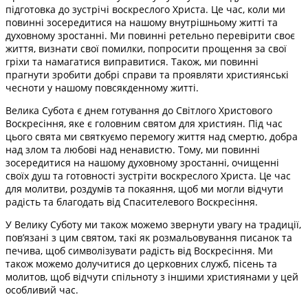
підготовка до зустрічі воскреслого Христа. Це час, коли ми
повинні зосередитися на нашому внутрішньому житті та
духовному зростанні. Ми повинні ретельно перевірити своє
життя, визнати свої помилки, попросити прощення за свої
гріхи та намагатися виправитися. Також, ми повинні
прагнути зробити добрі справи та проявляти християнські
чесноти у нашому повсякденному житті.
Велика Субота є днем готування до Світлого Христового
Воскресіння, яке є головним святом для християн. Під час
цього свята ми святкуємо перемогу життя над смертю, добра
над злом та любові над ненавистю. Тому, ми повинні
зосередитися на нашому духовному зростанні, очищенні
своїх душ та готовності зустріти воскреслого Христа. Це час
для молитви, роздумів та покаяння, щоб ми могли відчути
радість та благодать від Спасителевого Воскресіння.
У Велику Суботу ми також можемо звернути увагу на традиції,
пов’язані з цим святом, такі як розмальовування писанок та
печива, щоб символізувати радість від Воскресіння. Ми
також можемо долучитися до церковних служб, пісень та
молитов, щоб відчути спільноту з іншими християнами у цей
особливий час.