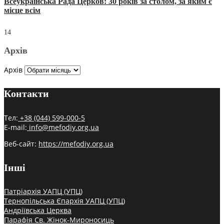
Всеукраїнська Рада Церков: 30 років за столом, за яким є
місце всім
14
Архів
Архів
Контакти
Тел:
+38 (044) 599-000-5
E-mail:
info@mefodiy.org.ua
Веб-сайт:
https://mefodiy.org.ua
Інші
Патріархія УАПЦ (УПЦ)
Тернопільська Єпархія УАПЦ (УПЦ)
Андріївська Церква
Парафія Св. Жінок-Мироносиць