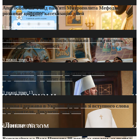
AngelicBot: як Фонд пам’яті Митрополита Мефодія
розвиває цифрову катехизацію дітей
1 тиждень тому
12
Світові лідери в Києві: богословський погляд на день
міжнародної солідарності
3 тижні тому
19
35 років свободи совісті: періодизація зі слова
Предстоятеля. Документ епохи
3 тижні тому
13
Церква і держава в Україні: формула зі вступного слова
Предстоятеля. Документ доктрини
3 тижні тому
16
Всеукраїнська Рада Церков: 30 років за столом, за яким є