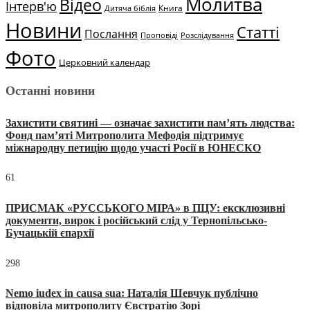
Молитва
Відео
Інтерв'ю
Книга
Дитяча біблія
Новини
Статті
Послання
Проповіді
Розслідування
Фото
Церковний календар
Останні новини
Захистити святині — означає захистити пам’ять людства:
Фонд пам’яті Митрополита Мефодія підтримує
міжнародну петицію щодо участі Росії в ЮНЕСКО
61
ПРИСМАК «РУССЬКОГО МІРА» в ПЦУ: ексклюзивні
документи, вирок і російський слід у Тернопільсько-
Бучацькій єпархії
298
Nemo iudex in causa sua: Наталія Шевчук публічно
відповіла митрополиту Євстратію Зорі