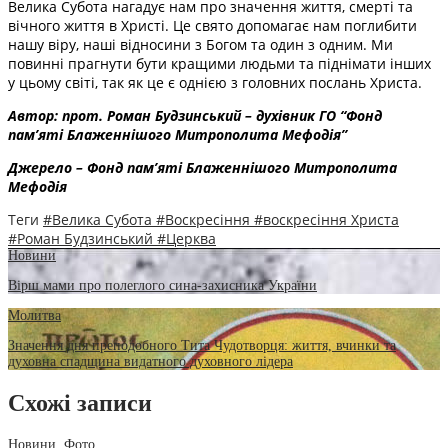
Велика Субота нагадує нам про значення життя, смерті та
вічного життя в Христі. Це свято допомагає нам поглибити
нашу віру, наші відносини з Богом та один з одним. Ми
повинні прагнути бути кращими людьми та піднімати інших
у цьому світі, так як це є однією з головних послань Христа.
Автор: прот. Роман Будзинський – духівник ГО “Фонд
пам’яті Блаженнішого Митрополита Мефодія”
Джерело – Фонд пам’яті Блаженнішого Митрополита
Мефодія
Теги
#Велика Субота
#Воскресіння
#воскресіння Христа
#Роман Будзинський
#Церква
Новини
Вірш мами про полеглого сина-захисника України
Молитва
Значення дня преподобного Тита Чудотворця: життя, вчинки та
духовна спадщина видатного духовного лідера
Схожі записи
Новини
,
Фото