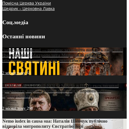
Помісна Церква України
Щедрик – Церковна Лавка
Соц.медіа
Останні новини
Захистити святині — означає захистити пам’ять людства:
Фонд пам’яті Митрополита Мефодія підтримує
міжнародну петицію щодо участі Росії в ЮНЕСКО
2 місяці тому
61
ПРИСМАК «РУССЬКОГО МІРА» в ПЦУ: ексклюзивні
документи, вирок і російський слід у Тернопільсько-
Бучацькій єпархії
2 місяці тому
298
Nemo iudex in causa sua: Наталія Шевчук публічно
відповіла митрополиту Євстратію Зорі