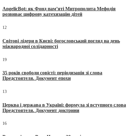
AngelicBot: як Фонд пам’яті Митрополита Мефодія
розвиває цифрову катехизацію дітей
12
Світові лідери в Києві: богословський погляд на день
міжнародної солідарності
19
35 років свободи совісті: періодизація зі слова
Предстоятеля. Документ епохи
13
Церква і держава в Україні: формула зі вступного слова
Предстоятеля. Документ доктрини
16