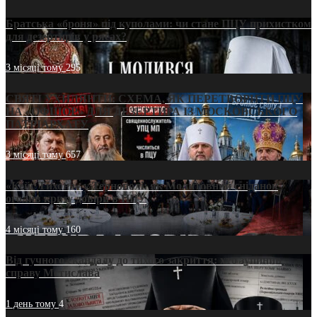
Братська «броня» під куполами: чи стане ПЦУ прихистком
для дезертирів у рясах?
3 місяці тому
295
СВЯТІ УХИЛЯНТИ: СХЕМА, ЯК ПЕРЕТВОРИТИ ПЦУ
НА «ОФШОР» ДЛЯ ДЕЗЕРТИРА ІЗ МОСКОВСЬКОГО
ПАТРІАРХАТУ
3 місяці тому
657
«Кейс Тихона» у Тернополі: як Молитовний сніданок
оголив кризу довіри в ПЦУ
4 місяці тому
160
Від гучного скандалу до тихого закриття: хто зупинив
справу Мстислава
1 день тому
4