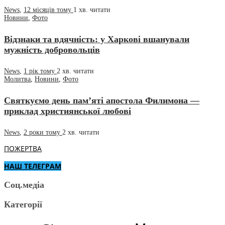
News
,
12 місяців тому
1 хв.
читати
Новини
,
Фото
Відзнаки та вдячність: у Харкові вшанували
мужність добровольців
News
,
1 рік тому
2 хв.
читати
Молитва
,
Новини
,
Фото
Святкуємо день пам’яті апостола Филимона —
приклад християнської любові
News
,
2 роки тому
2 хв.
читати
ПОЖЕРТВА
НАШ ТЕЛЕГРАМ
Соц.медіа
Категорії