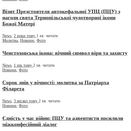
Візит Предстоятеля автокефальної УПЦ (ПЦУ) з
нагоди свята Тернопільської чудотворної ікони
Божої Матері
News
,
2 роки тому
1 хв.
читати
Молитва
,
Новини
,
Фото
Ченстоховська ікона: вічний символ віри та захисту
News
,
1 рік тому
2 хв.
читати
Новини
,
Фото
Сорок днів у вічності: молитва за Патріарха
Філарета
News
,
3 місяці тому
2 хв.
читати
Новини
,
Фото
Єдність у час війни: ПЦУ та адвентисти посилили
міжконфесійний діалог