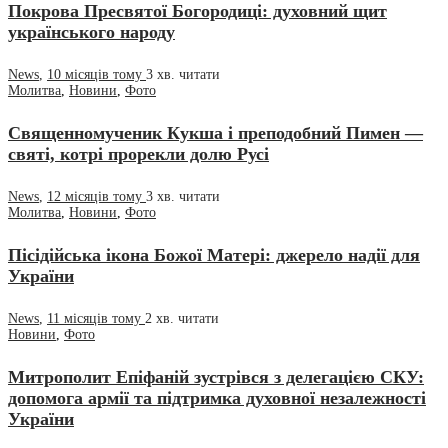
Покрова Пресвятої Богородиці: духовний щит
українського народу
News
,
10 місяців тому
3 хв.
читати
Молитва
,
Новини
,
Фото
Священномученик Кукша і преподобний Пимен —
святі, котрі прорекли долю Русі
News
,
12 місяців тому
3 хв.
читати
Молитва
,
Новини
,
Фото
Пісідійська ікона Божої Матері: джерело надії для
України
News
,
11 місяців тому
2 хв.
читати
Новини
,
Фото
Митрополит Епіфаній зустрівся з делегацією СКУ:
допомога армії та підтримка духовної незалежності
України