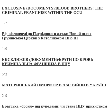
EXCLUSIVE (DOCUMENTS)/BLOOD BROTHERS: THE
CRIMINAL FRANCHISE WITHIN THE OCU
127
Від віолончелі до Патріаршого жезла: Новий шлях
Грузинської Церкви з Католикосом Шіо III
140
ЕКСКЛЮЗИВ (ДОКУМЕНТИ)/БРАТИ ПО КРОВІ:
КРИМІНАЛЬНА ФРАНШИЗА В ПЦУ
542
МАТЕРИНСЬКИЙ ОМОРФОР В ЧАС ВІЙНИ В УКРАЇНІ
249
Братська «броня» під куполами: чи стане ПЦУ прихистком