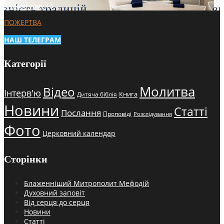
3 тижні тому
13
ПОЖЕРТВА
НАШ ТЕЛЕГРАМ
Категорії
Молитва
Відео
Інтерв'ю
Книга
Дитяча біблія
Новини
Статті
Послання
Проповіді
Розслідування
Фото
Церковний календар
Сторінки
Блаженніший Митрополит Мефодій
Духовний заповіт
Від серця до серця
Новини
Статті