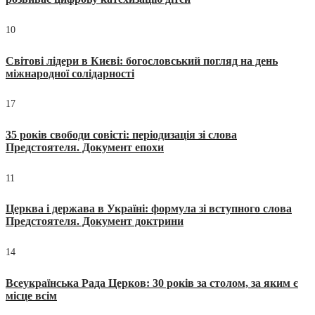
10
Світові лідери в Києві: богословський погляд на день
міжнародної солідарності
17
35 років свободи совісті: періодизація зі слова
Предстоятеля. Документ епохи
11
Церква і держава в Україні: формула зі вступного слова
Предстоятеля. Документ доктрини
14
Всеукраїнська Рада Церков: 30 років за столом, за яким є
місце всім