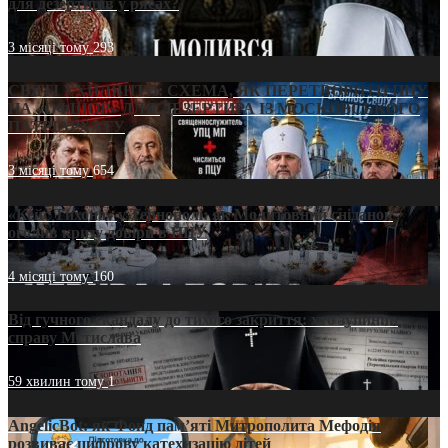
для дезертирів у рясах?
3 місяці тому
293
СВЯТІ УХИЛЯНТИ: СХЕМА, ЯК ПЕРЕТВОРИТИ ПЦУ
НА «ОФШОР» ДЛЯ ДЕЗЕРТИРА ІЗ МОСКОВСЬКОГО
ПАТРІАРХАТУ
3 місяці тому
654
«Кейс Тихона» у Тернополі: як Молитовний сніданок
оголив кризу довіри в ПЦУ
4 місяці тому
160
Від гучного скандалу до тихого закриття: хто зупинив
справу Мстислава
59 хвилин тому
1
AngelicBot: як Фонд пам’яті Митрополита Мефодія
розвиває цифрову катехизацію дітей