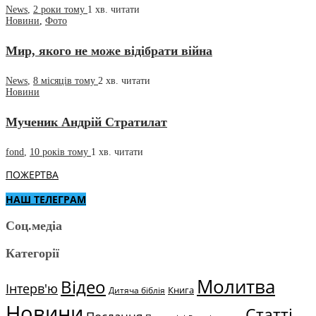
News
,
2 роки тому
1 хв.
читати
Новини
,
Фото
Мир, якого не може відібрати війна
News
,
8 місяців тому
2 хв.
читати
Новини
Мученик Андрій Стратилат
fond
,
10 років тому
1 хв.
читати
ПОЖЕРТВА
НАШ ТЕЛЕГРАМ
Соц.медіа
Категорії
Молитва
Відео
Інтерв'ю
Книга
Дитяча біблія
Новини
Статті