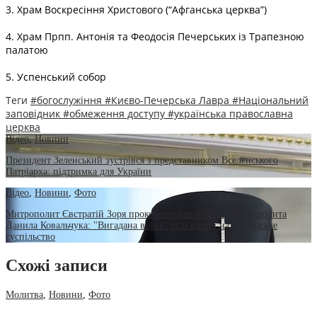
3. Храм Воскресіння Христового (“Афганська церква”)
4. Храм Прпп. Антонія та Феодосія Печерських із Трапезною
палатою
5. Успенський собор
Теги
#богослужіння
#Києво-Печерська Лавра
#Національний
заповідник
#обмеження доступу
#українська православна
церква
Відео
,
Новини
Президент Зеленський зустрівся з представником Вселенського
Патріарха: підтримка для України
Відео
,
Новини
,
Фото
Митрополит Євстратій Зоря прокоментував виступ Митрополита
Данила Ковальчука: "Вигадана війна" та її вплив на українське
суспільство
Схожі записи
Молитва
,
Новини
,
Фото