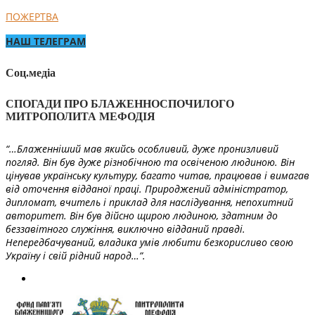
ПОЖЕРТВА
НАШ ТЕЛЕГРАМ
Соц.медіа
СПОГАДИ ПРО БЛАЖЕННОСПОЧИЛОГО
МИТРОПОЛИТА МЕФОДІЯ
“…Блаженніший мав якийсь особливий, дуже пронизливий
погляд. Він був дуже різнобічною та освіченою людиною. Він
цінував українську культуру, багато читав, працював і вимагав
від оточення відданої праці. Природжений адміністратор,
дипломат, вчитель і приклад для наслідування, непохитний
авторитет. Він був дійсно щирою людиною, здатним до
беззавітного служіння, виключно відданий правді.
Непередбачуваний, владика умів любити безкорисливо свою
Україну і свій рідний народ…”.