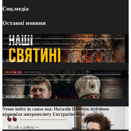
Соц.медіа
Останні новини
Захистити святині — означає захистити пам’ять людства:
Фонд пам’яті Митрополита Мефодія підтримує
міжнародну петицію щодо участі Росії в ЮНЕСКО
2 місяці тому
59
ПРИСМАК «РУССЬКОГО МІРА» в ПЦУ: ексклюзивні
документи, вирок і російський слід у Тернопільсько-
Бучацькій єпархії
2 місяці тому
296
Nemo iudex in causa sua: Наталія Шевчук публічно
відповіла митрополиту Євстратію Зорі
3 місяці тому
213