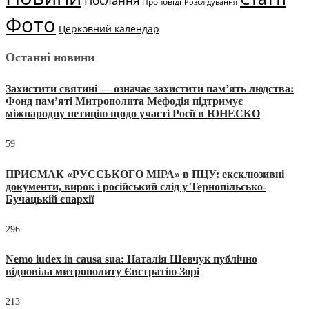
Послання
Проповіді
Розслідування
Фото
Церковний календар
Останні новини
Захистити святині — означає захистити пам’ять людства:
Фонд пам’яті Митрополита Мефодія підтримує
міжнародну петицію щодо участі Росії в ЮНЕСКО
59
ПРИСМАК «РУССЬКОГО МІРА» в ПЦУ: ексклюзивні
документи, вирок і російський слід у Тернопільсько-
Бучацькій єпархії
296
Nemo iudex in causa sua: Наталія Шевчук публічно
відповіла митрополиту Євстратію Зорі
213