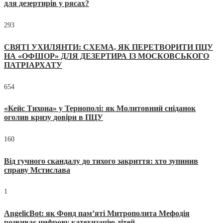
для дезертирів у рясах?
293
СВЯТІ УХИЛЯНТИ: СХЕМА, ЯК ПЕРЕТВОРИТИ ПЦУ
НА «ОФШОР» ДЛЯ ДЕЗЕРТИРА ІЗ МОСКОВСЬКОГО
ПАТРІАРХАТУ
654
«Кейс Тихона» у Тернополі: як Молитовний сніданок
оголив кризу довіри в ПЦУ
160
Від гучного скандалу до тихого закриття: хто зупинив
справу Мстислава
1
AngelicBot: як Фонд пам’яті Митрополита Мефодія
розвиває цифрову катехизацію дітей