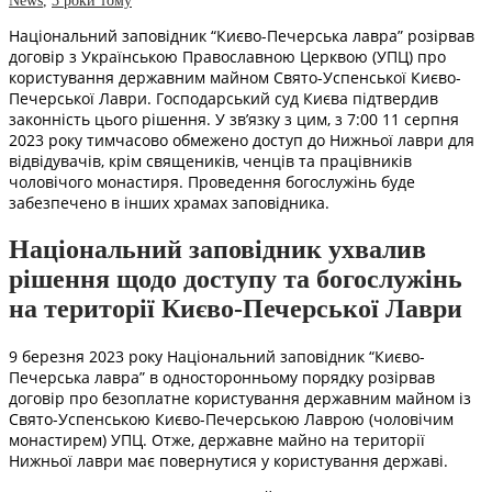
News
,
3 роки тому
Національний заповідник “Києво-Печерська лавра” розірвав
договір з Українською Православною Церквою (УПЦ) про
користування державним майном Свято-Успенської Києво-
Печерської Лаври. Господарський суд Києва підтвердив
законність цього рішення. У зв’язку з цим, з 7:00 11 серпня
2023 року тимчасово обмежено доступ до Нижньої лаври для
відвідувачів, крім священиків, ченців та працівників
чоловічого монастиря. Проведення богослужінь буде
забезпечено в інших храмах заповідника.
Національний заповідник ухвалив
рішення щодо доступу та богослужінь
на території Києво-Печерської Лаври
9 березня 2023 року Національний заповідник “Києво-
Печерська лавра” в односторонньому порядку розірвав
договір про безоплатне користування державним майном із
Свято-Успенською Києво-Печерською Лаврою (чоловічим
монастирем) УПЦ. Отже, державне майно на території
Нижньої лаври має повернутися у користування державі.