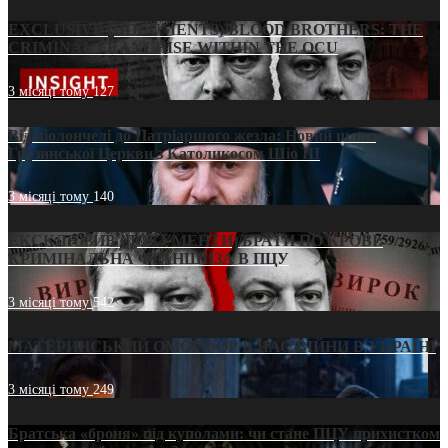
EXCLUSIVE (DOCUMENTS)/BLOOD BROTHERS: THE
CRIMINAL FRANCHISE WITHIN THE OCU
3 місяці тому
127
Від віолончелі до Патріаршого жезла: Новий шлях
Грузинської Церкви з Католикосом Шіо III
3 місяці тому
140
ЕКСКЛЮЗИВ (ДОКУМЕНТИ)/БРАТИ ПО КРОВІ:
КРИМІНАЛЬНА ФРАНШИЗА В ПЦУ
3 місяці тому
542
МАТЕРИНСЬКИЙ ОМОРФОР В ЧАС ВІЙНИ В УКРАЇНІ
3 місяці тому
249
Братська «броня» під куполами: чи стане ПЦУ прихистком