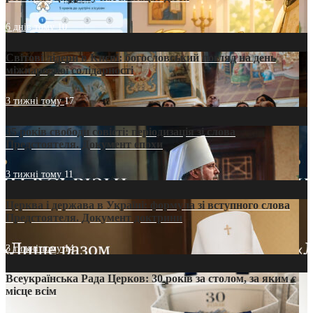
6 днів тому
10
Світові лідери в Києві: богословський погляд на день
міжнародної солідарності
3 тижні тому
17
35 років свободи совісті: періодизація зі слова
Предстоятеля. Документ епохи
3 тижні тому
11
Церква і держава в Україні: формула зі вступного слова
Предстоятеля. Документ доктрини
3 тижні тому
14
Всеукраїнська Рада Церков: 30 років за столом, за яким є
місце всім