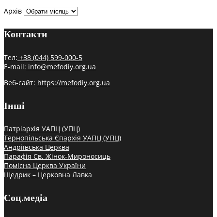
Архів
Контакти
Тел:
+38 (044) 599-000-5
E-mail:
info@mefodiy.org.ua
Веб-сайт:
https://mefodiy.org.ua
Інші
Патріархія УАПЦ (УПЦ)
Тернопільська Єпархія УАПЦ (УПЦ)
Андріївська Церква
Парафія Св. Жінок-Мироносиць
Помісна Церква України
Щедрик – Церковна Лавка
Соц.медіа