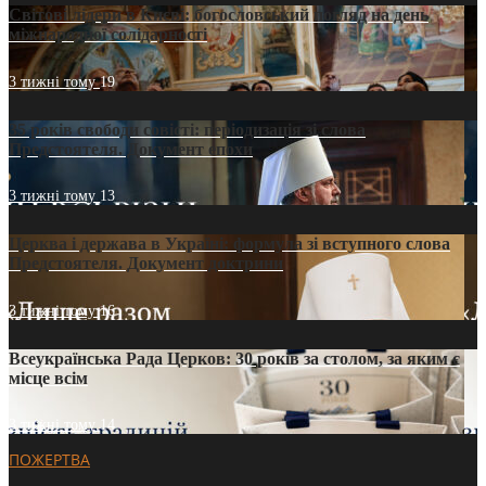
Світові лідери в Києві: богословський погляд на день
міжнародної солідарності
3 тижні тому
19
35 років свободи совісті: періодизація зі слова
Предстоятеля. Документ епохи
3 тижні тому
13
Церква і держава в Україні: формула зі вступного слова
Предстоятеля. Документ доктрини
3 тижні тому
16
Всеукраїнська Рада Церков: 30 років за столом, за яким є
місце всім
3 тижні тому
14
ПОЖЕРТВА