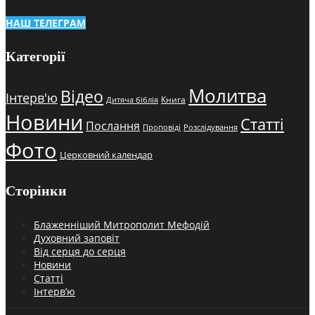
НАШ ТЕЛЕГРАМ
Категорії
Молитва
Відео
Інтерв'ю
Книга
Дитяча біблія
Новини
Статті
Послання
Проповіді
Розслідування
Фото
Церковний календар
Сторінки
Блаженніший Митрополит Мефодій
Духовний заповіт
Від серця до серця
Новини
Статті
Інтерв’ю