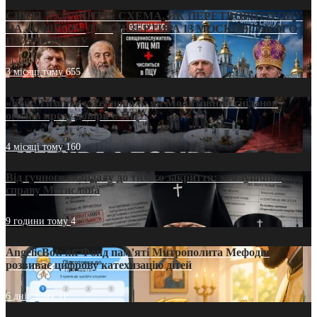
СВЯТІ УХИЛЯНТИ: СХЕМА, ЯК ПЕРЕТВОРИТИ ПЦУ
НА «ОФШОР» ДЛЯ ДЕЗЕРТИРА ІЗ МОСКОВСЬКОГО
ПАТРІАРХАТУ
3 місяці тому
655
«Кейс Тихона» у Тернополі: як Молитовний сніданок
оголив кризу довіри в ПЦУ
4 місяці тому
160
Від гучного скандалу до тихого закриття: хто зупинив
справу Мстислава
9 години тому
4
AngelicBot: як Фонд пам’яті Митрополита Мефодія
розвиває цифрову катехизацію дітей
6 днів тому
11