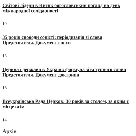
Світові лідери в Києві: богословський погляд на день
міжнародної солідарності
19
35 років свободи совісті: періодизація зі слова
Предстоятеля. Документ епохи
13
Церква і держава в Україні: формула зі вступного слова
Предстоятеля. Документ доктрини
16
Всеукраїнська Рада Церков: 30 років за столом, за яким є
місце всім
14
Архів