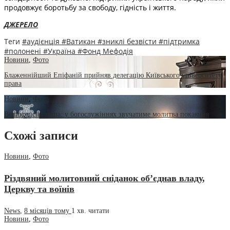
продовжує боротьбу за свободу, гідність і життя.
ДЖЕРЕЛО
Теги
#аудієнція
#Ватикан
#зниклі безвісти
#підтримка
#полонені
#Україна
#Фонд Мефодія
Новини
,
Фото
Блаженнійший Епіфаній прийняв делегацію Київського університету
права
Новини
,
Фото
Великопісна тиша: у богослужіннях звучатиме молитва покаяння
Схожі записи
Новини
,
Фото
Різдвяний молитовний сніданок об’єднав владу,
Церкву та воїнів
News
,
8 місяців тому
1 хв.
читати
Новини
,
Фото