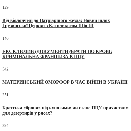
129
Від віолончелі до Патріаршого жезла: Новий шлях
Грузинської Церкви з Католикосом Шіо III
140
ЕКСКЛЮЗИВ (ДОКУМЕНТИ)/БРАТИ ПО КРОВІ:
КРИМІНАЛЬНА ФРАНШИЗА В ПЦУ
542
МАТЕРИНСЬКИЙ ОМОРФОР В ЧАС ВІЙНИ В УКРАЇНІ
251
Братська «броня» під куполами: чи стане ПЦУ прихистком
для дезертирів у рясах?
294