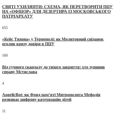
СВЯТІ УХИЛЯНТИ: СХЕМА, ЯК ПЕРЕТВОРИТИ ПЦУ
НА «ОФШОР» ДЛЯ ДЕЗЕРТИРА ІЗ МОСКОВСЬКОГО
ПАТРІАРХАТУ
655
«Кейс Тихона» у Тернополі: як Молитовний сніданок
оголив кризу довіри в ПЦУ
160
Від гучного скандалу до тихого закриття: хто зупинив
справу Мстислава
4
AngelicBot: як Фонд пам’яті Митрополита Мефодія
розвиває цифрову катехизацію дітей
11