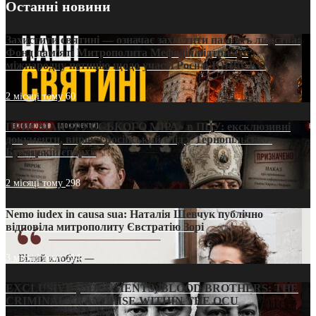
Останні новини
Захистити святині — означає захистити пам’ять людства:
Фонд пам’яті Митрополита Мефодія підтримує
міжнародну петицію щодо участі Росії в ЮНЕСКО
2 місяці тому
60
ПРИСМАК «РУССЬКОГО МІРА» в ПЦУ: ексклюзивні
документи, вирок і російський слід у Тернопільсько-
Бучацькій єпархії
2 місяці тому
298
Nemo iudex in causa sua: Наталія Шевчук публічно
відповіла митрополиту Євстратію Зорі
3 місяці тому
214
EXCLUSIVE (DOCUMENTS)/BLOOD BROTHERS: THE
CRIMINAL FRANCHISE WITHIN THE OCU