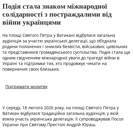
Подія стала знаком міжнародної
солідарності з постраждалими від
війни українцями
На площі Святого Петра у Ватикані відбулася загальна
аудієнція за участю української делегації, що об’єднала
родини полонених і зниклих безвісти, військових, цивільних
та представників громадянського суспільства. Подія стала ще
одним свідченням міжнародної уваги до трагедії війни в
Україні та підтримки тих, хто продовжує чекати на
повернення своїх близьких.
Підтримати молитву
У середу, 18 лютого 2026 року, на площі Святого Петра у
Ватикан відбулася традиційна загальна аудієнція, у якій
взяла участь українська делегація. Її супроводжував Посол
України при Святому Престолі Андрій Юраш.