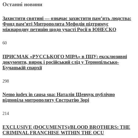
Останні новини
Захистити святині — означає захистити пам’ять людства:
Фонд пам’яті Митрополита Мефодія підтримує
міжнародну петицію щодо участі Росії в ЮНЕСКО
60
ПРИСМАК «РУССЬКОГО МІРА» в ПЦУ: ексклюзивні
документи, вирок і російський слід у Тернопільсько-
Бучацькій єпархії
298
Nemo iudex in causa sua: Наталія Шевчук публічно
відповіла митрополиту Євстратію Зорі
214
EXCLUSIVE (DOCUMENTS)/BLOOD BROTHERS: THE
CRIMINAL FRANCHISE WITHIN THE OCU