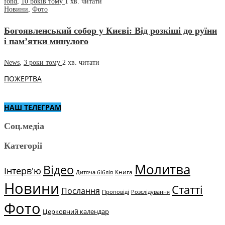
fond
,
10 років тому
1 хв.
читати
Новини
,
Фото
Богоявленський собор у Києві: Від розкіші до руїни
і пам’ятки минулого
News
,
3 роки тому
2 хв.
читати
ПОЖЕРТВА
НАШ ТЕЛЕГРАМ
Соц.медіа
Категорії
Молитва
Відео
Інтерв'ю
Книга
Дитяча біблія
Новини
Статті
Послання
Проповіді
Розслідування
Фото
Церковний календар