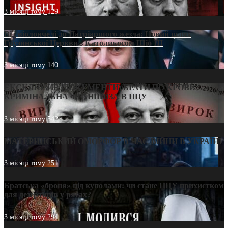
3 місяці тому
129
Від віолончелі до Патріаршого жезла: Новий шлях
Грузинської Церкви з Католикосом Шіо III
3 місяці тому
140
ЕКСКЛЮЗИВ (ДОКУМЕНТИ)/БРАТИ ПО КРОВІ:
КРИМІНАЛЬНА ФРАНШИЗА В ПЦУ
3 місяці тому
542
МАТЕРИНСЬКИЙ ОМОРФОР В ЧАС ВІЙНИ В УКРАЇНІ
3 місяці тому
251
Братська «броня» під куполами: чи стане ПЦУ прихистком
для дезертирів у рясах?
3 місяці тому
294