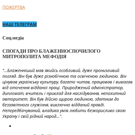
ПОЖЕРТВА
НАШ ТЕЛЕГРАМ
Соц.медіа
СПОГАДИ ПРО БЛАЖЕННОСПОЧИЛОГО
МИТРОПОЛИТА МЕФОДІЯ
“…Блаженніший мав якийсь особливий, дуже пронизливий
погляд. Він був дуже різнобічною та освіченою людиною. Він
цінував українську культуру, багато читав, працював і вимагав
від оточення відданої праці. Природжений адміністратор,
дипломат, вчитель і приклад для наслідування, непохитний
авторитет. Він був дійсно щирою людиною, здатним до
беззавітного служіння, виключно відданий правді.
Непередбачуваний, владика умів любити безкорисливо свою
Україну і свій рідний народ…”.