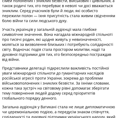
сімей полонених і зниклих безвісти, військових і цивільних, а
також родичі тих, хто перебуває в неволі чи досі вважається
зниклим. Серед учасників були й люди, які особисто
пережили полон — їхня присутність стала живим свідченням
болю війни та сили людського духу.
Участь українців у загальній аудієнції мала глибоке
символічне значення. Вона нагадала міжнародній спільноті
про тисячі родин, які щодня живуть у невизначеності,
моляться за визволення близьких і потребують солідарності
світу. Водночас подія стала простором молитви, надії та
духовної підтримки для тих, хто безпосередньо постраждав
від війни.
Представники делегації підкреслили важливість постійної
уваги міжнародної спільноти до гуманітарних наслідків
російської агресії проти України, зокрема до проблеми
військовополонених і зниклих безвісти. За їхніми словами,
кожна така зустріч на світовому рівні допомагає зберігати
тему повернення людей додому серед пріоритетів
глобального порядку денного.
Загальна аудієнція у Ватикані стала не лише дипломатичною
чи церемоніальною подією, а передусім знаком співчуття,
солідарності та духовної підтримки українського народу, який