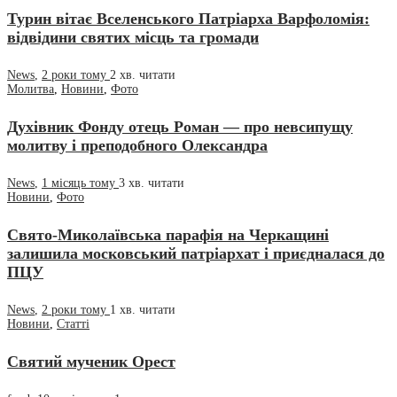
Турин вітає Вселенського Патріарха Варфоломія:
відвідини святих місць та громади
News
,
2 роки тому
2 хв.
читати
Молитва
,
Новини
,
Фото
Духівник Фонду отець Роман — про невсипущу
молитву і преподобного Олександра
News
,
1 місяць тому
3 хв.
читати
Новини
,
Фото
Свято-Миколаївська парафія на Черкащині
залишила московський патріархат і приєдналася до
ПЦУ
News
,
2 роки тому
1 хв.
читати
Новини
,
Статті
Святий мученик Орест