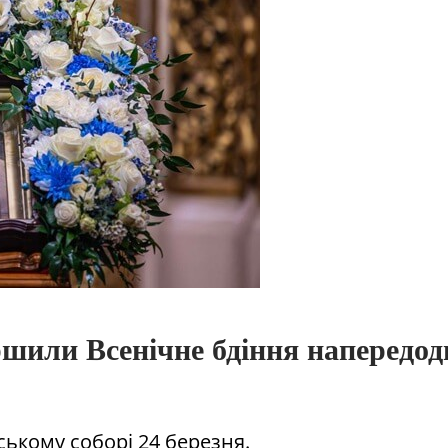
ршили Всенічне бдіння напередод
ському соборі 24 березня.