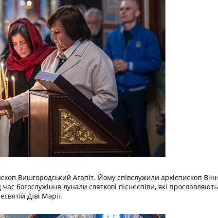
ископ Вишгородський Агапіт. Йому співслужили архієпископ Він
 час богослужіння лунали святкові піснеспіви, які прославляют
святій Діві Марії.