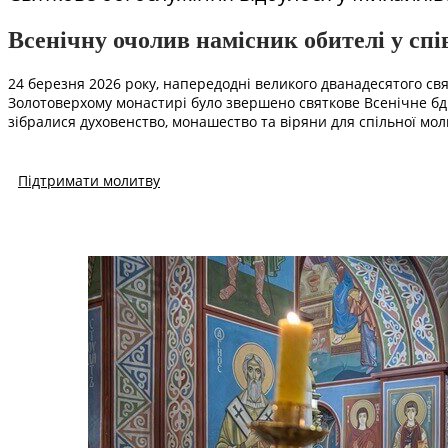
Всенічну очолив намісник обителі у співс
24 березня 2026 року, напередодні великого дванадесятого св
Золотоверхому монастирі було звершено святкове Всенічне бді
зібралися духовенство, монашество та віряни для спільної мо
Підтримати молитву