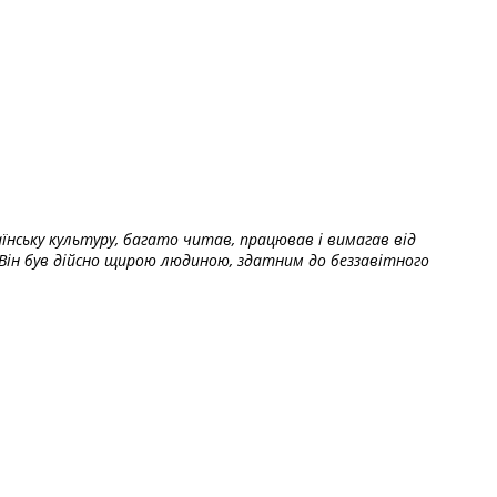
їнську культуру, багато читав, працював і вимагав від
Він був дійсно щирою людиною, здатним до беззавітного