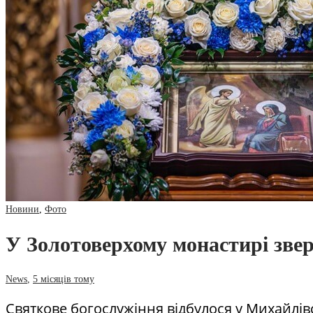
Новини
,
Фото
У Золотоверхому монастирі зве
News
,
5 місяців тому
Святкове богослужіння відбулося у Михайлів