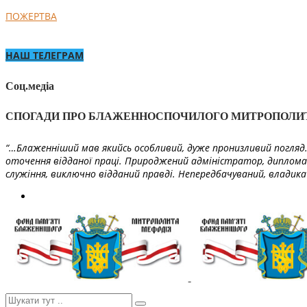
ПОЖЕРТВА
НАШ ТЕЛЕГРАМ
Соц.медіа
СПОГАДИ ПРО БЛАЖЕННОСПОЧИЛОГО МИТРОПОЛИ
“…Блаженніший мав якийсь особливий, дуже пронизливий погляд. 
оточення відданої праці. Природжений адміністратор, диплома
служіння, виключно відданий правді. Непередбачуваний, владика 