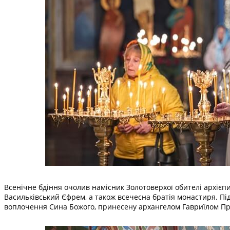
Всенічне бдіння очолив намісник Золотоверхої обителі архієп
Васильківський Єфрем, а також всечесна братія монастиря. Під
воплочення Сина Божого, принесену архангелом Гавриїлом Пре