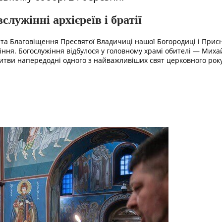
лужінні архієреїв і братії
ята Благовіщення Пресвятої Владичиці нашої Богородиці і Присн
ння. Богослужіння відбулося у головному храмі обителі — Михай
литви напередодні одного з найважливіших свят церковного року