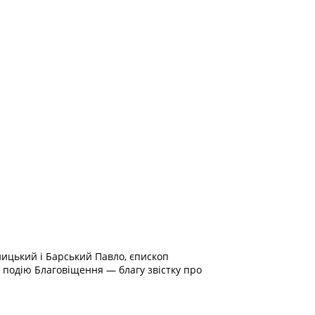
ницький і Барський Павло, єпископ
ь подію Благовіщення — благу звістку про