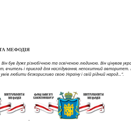
ТА МЕФОДІЯ
Він був дуже різнобічною та освіченою людиною. Він цінував укра
т, вчитель і приклад для наслідування, непохитний авторитет. 
умів любити безкорисливо свою Україну і свій рідний народ…”.