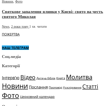
Новини
,
Фото
Святкове запалення ялинки у Києві: свято на честь
святого Миколая
News
,
2 роки тому
1 хв.
читати
ПОЖЕРТВА
НАШ ТЕЛЕГРАМ
Соц.медіа
Категорії
Молитва
Відео
Інтерв'ю
Книга
Дитяча біблія
Новини
Статті
Послання
Проповіді
Розслідування
Фото
Церковний календар