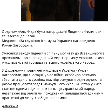
Орденом «Аль-Фіда» були нагороджені Людмила Филипович
та Олександр Саган.
Медаллю «За служіння Ісламу та України» нагороджено
Роман Загородній.
Учасники заходу піднесли спільну молитву до Всевишнього з
проханням про справедливий мир, перемогу України, захист
мусульманської громади та всього українського народу.
У Духовному управлінні мусульман України «Умма»
наголосили, що сьогодні, у час війни, особливо важливо
зберігати єдність суспільства, підтримувати один одного та
разом працювати задля майбутнього України. Іфтар у Києві
став ще одним свідченням того, що український народ,
незалежно від релігії чи походження, залишається єдиним у
прагненні до миру, свободи і перемоги.
ДЖЕРЕЛО