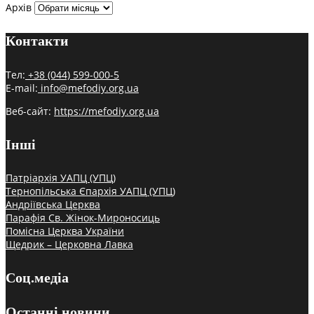
Архів
Контакти
Тел:
+38 (044) 599-000-5
E-mail:
info@mefodiy.org.ua
Веб-сайт:
https://mefodiy.org.ua
Інші
Патріархія УАПЦ (УПЦ)
Тернопільська Єпархія УАПЦ (УПЦ)
Андріївська Церква
Парафія Св. Жінок-Мироносиць
Помісна Церква України
Щедрик – Церковна Лавка
Соц.медіа
Останні новини