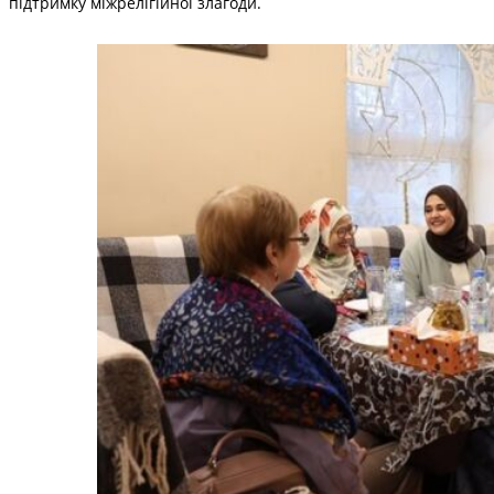
підтримку міжрелігійної злагоди.