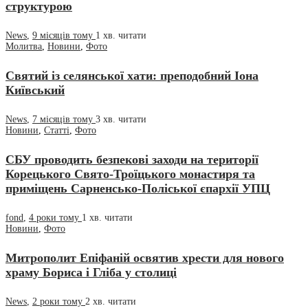
структурою
News
,
9 місяців тому
1 хв.
читати
Молитва
,
Новини
,
Фото
Святий із селянської хати: преподобний Іона
Київський
News
,
7 місяців тому
3 хв.
читати
Новини
,
Статті
,
Фото
СБУ проводить безпекові заходи на території
Корецького Свято-Троїцького монастиря та
приміщень Сарненсько-Поліської єпархії УПЦ
fond
,
4 роки тому
1 хв.
читати
Новини
,
Фото
Митрополит Епіфаній освятив хрести для нового
храму Бориса і Гліба у столиці
News
,
2 роки тому
2 хв.
читати