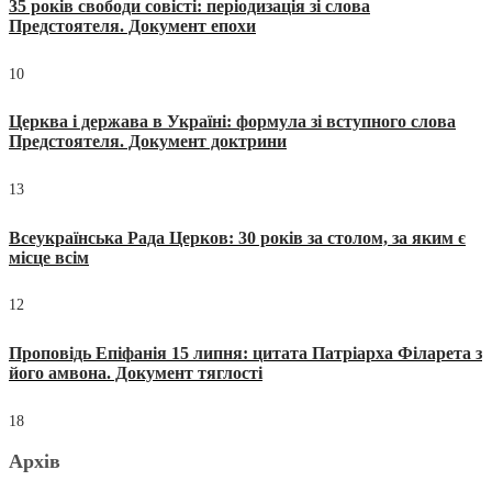
35 років свободи совісті: періодизація зі слова
Предстоятеля. Документ епохи
10
Церква і держава в Україні: формула зі вступного слова
Предстоятеля. Документ доктрини
13
Всеукраїнська Рада Церков: 30 років за столом, за яким є
місце всім
12
Проповідь Епіфанія 15 липня: цитата Патріарха Філарета з
його амвона. Документ тяглості
18
Архів