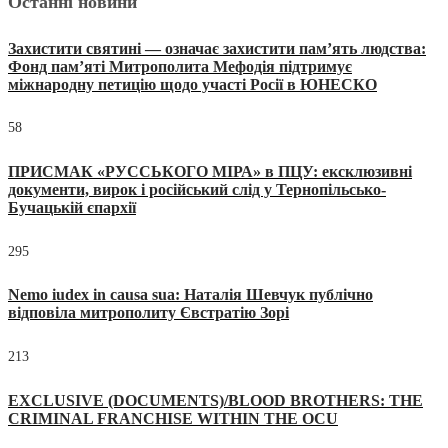
Останні новини
Захистити святині — означає захистити пам’ять людства:
Фонд пам’яті Митрополита Мефодія підтримує
міжнародну петицію щодо участі Росії в ЮНЕСКО
58
ПРИСМАК «РУССЬКОГО МІРА» в ПЦУ: ексклюзивні
документи, вирок і російський слід у Тернопільсько-
Бучацькій єпархії
295
Nemo iudex in causa sua: Наталія Шевчук публічно
відповіла митрополиту Євстратію Зорі
213
EXCLUSIVE (DOCUMENTS)/BLOOD BROTHERS: THE
CRIMINAL FRANCHISE WITHIN THE OCU