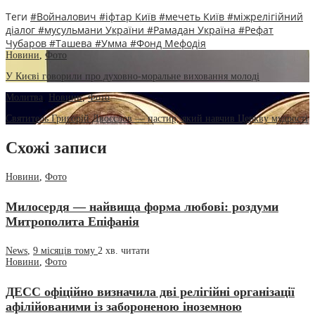
Теги
#Войналович
#іфтар Київ
#мечеть Київ
#міжрелігійний
діалог
#мусульмани України
#Рамадан Україна
#Рефат
Чубаров
#Ташева
#Умма
#Фонд Мефодія
Новини
,
Фото
У Києві говорили про духовно-моральне виховання молоді
Молитва
,
Новини
,
Фото
Святитель Григорій Двоєслов — пастир, який навчив Церкву мудрості
Схожі записи
Новини
,
Фото
Милосердя — найвища форма любові: роздуми
Митрополита Епіфанія
News
,
9 місяців тому
2 хв.
читати
Новини
,
Фото
ДЕСС офіційно визначила дві релігійні організації
афілійованими із забороненою іноземною