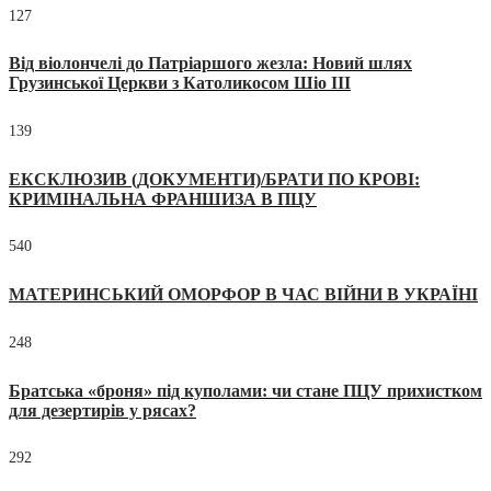
127
Від віолончелі до Патріаршого жезла: Новий шлях
Грузинської Церкви з Католикосом Шіо III
139
ЕКСКЛЮЗИВ (ДОКУМЕНТИ)/БРАТИ ПО КРОВІ:
КРИМІНАЛЬНА ФРАНШИЗА В ПЦУ
540
МАТЕРИНСЬКИЙ ОМОРФОР В ЧАС ВІЙНИ В УКРАЇНІ
248
Братська «броня» під куполами: чи стане ПЦУ прихистком
для дезертирів у рясах?
292