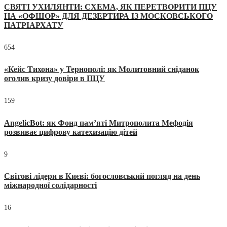
СВЯТІ УХИЛЯНТИ: СХЕМА, ЯК ПЕРЕТВОРИТИ ПЦУ
НА «ОФШОР» ДЛЯ ДЕЗЕРТИРА ІЗ МОСКОВСЬКОГО
ПАТРІАРХАТУ
654
«Кейс Тихона» у Тернополі: як Молитовний сніданок
оголив кризу довіри в ПЦУ
159
AngelicBot: як Фонд пам’яті Митрополита Мефодія
розвиває цифрову катехизацію дітей
9
Світові лідери в Києві: богословський погляд на день
міжнародної солідарності
16