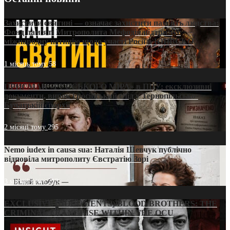
Захистити святині — означає захистити пам’ять людства:
Фонд пам’яті Митрополита Мефодія підтримує
міжнародну петицію щодо участі Росії в ЮНЕСКО
1 місяць тому
58
ПРИСМАК «РУССЬКОГО МІРА» в ПЦУ: ексклюзивні
документи, вирок і російський слід у Тернопільсько-
Бучацькій єпархії
2 місяці тому
295
Nemo iudex in causa sua: Наталія Шевчук публічно
відповіла митрополиту Євстратію Зорі
3 місяці тому
213
EXCLUSIVE (DOCUMENTS)/BLOOD BROTHERS: THE
CRIMINAL FRANCHISE WITHIN THE OCU