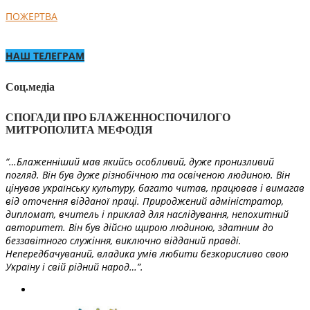
ПОЖЕРТВА
НАШ ТЕЛЕГРАМ
Соц.медіа
СПОГАДИ ПРО БЛАЖЕННОСПОЧИЛОГО
МИТРОПОЛИТА МЕФОДІЯ
“…Блаженніший мав якийсь особливий, дуже пронизливий
погляд. Він був дуже різнобічною та освіченою людиною. Він
цінував українську культуру, багато читав, працював і вимагав
від оточення відданої праці. Природжений адміністратор,
дипломат, вчитель і приклад для наслідування, непохитний
авторитет. Він був дійсно щирою людиною, здатним до
беззавітного служіння, виключно відданий правді.
Непередбачуваний, владика умів любити безкорисливо свою
Україну і свій рідний народ…”.