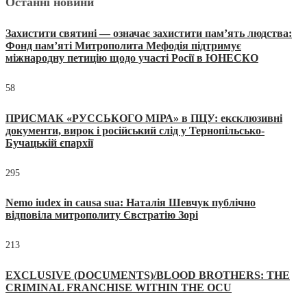
Останні новини
Захистити святині — означає захистити пам’ять людства:
Фонд пам’яті Митрополита Мефодія підтримує
міжнародну петицію щодо участі Росії в ЮНЕСКО
58
ПРИСМАК «РУССЬКОГО МІРА» в ПЦУ: ексклюзивні
документи, вирок і російський слід у Тернопільсько-
Бучацькій єпархії
295
Nemo iudex in causa sua: Наталія Шевчук публічно
відповіла митрополиту Євстратію Зорі
213
EXCLUSIVE (DOCUMENTS)/BLOOD BROTHERS: THE
CRIMINAL FRANCHISE WITHIN THE OCU