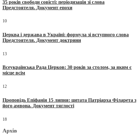
35 років свободи совісті: періодизація зі слова
Предстоятеля. Документ епохи
10
Церква і держава в Україні: формула зі вступного слова
Предстоятеля. Документ доктрини
13
Всеукраїнська Рада Церков: 30 років за столом, за яким є
місце всім
12
Проповідь Епіфанія 15 липня: цитата Патріарха Філарета з
його амвона. Документ тяглості
18
Архів