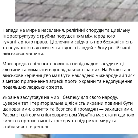
Напади на мирне населення, релігійні споруди та цивільну
інфраструктуру є грубим порушенням міжнародного
гуманітарного права. Ці злочини свідчать про безжалісність
та неуважність до життя та гідності людей з боку російської
військової машини.
Міжнародна спільнота повинна невідкладно засудити ці
злочини та вимагати відповідальності за них. На Росію та її
військове керівництво має бути накладено міжнародний тиск
з метою припинення агресії проти України та недопущення
подальших людських жертв.
Україна заслуговує на мир і безпеку для свого народу.
Суверенітет і територіальна цілісність України повинні бути
шанованими, а життя та безпека її громадян — захищеними.
Разом зі світовим співтовариством Україна має стати єдиною
силою в протистоянні агресору та підтримці миру та
стабільності в регіоні.