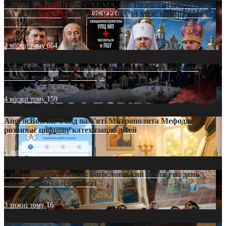
СВЯТІ УХИЛЯНТИ: СХЕМА, ЯК ПЕРЕТВОРИТИ ПЦУ
НА «ОФШОР» ДЛЯ ДЕЗЕРТИРА ІЗ МОСКОВСЬКОГО
ПАТРІАРХАТУ
3 місяці тому
654
«Кейс Тихона» у Тернополі: як Молитовний сніданок
оголив кризу довіри в ПЦУ
4 місяці тому
159
AngelicBot: як Фонд пам’яті Митрополита Мефодія
розвиває цифрову катехизацію дітей
5 днів тому
9
Світові лідери в Києві: богословський погляд на день
міжнародної солідарності
3 тижні тому
16