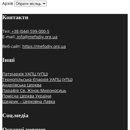
Архів
Контакти
Тел:
+38 (044) 599-000-5
E-mail:
info@mefodiy.org.ua
Веб-сайт:
https://mefodiy.org.ua
Інші
Патріархія УАПЦ (УПЦ)
Тернопільська Єпархія УАПЦ (УПЦ)
Андріївська Церква
Парафія Св. Жінок-Мироносиць
Помісна Церква України
Щедрик – Церковна Лавка
Соц.медіа
Останні новини