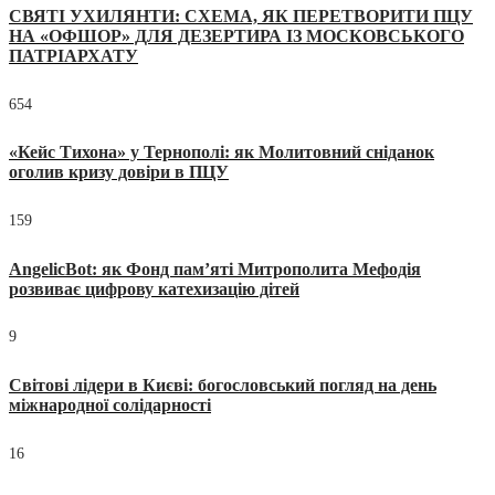
СВЯТІ УХИЛЯНТИ: СХЕМА, ЯК ПЕРЕТВОРИТИ ПЦУ
НА «ОФШОР» ДЛЯ ДЕЗЕРТИРА ІЗ МОСКОВСЬКОГО
ПАТРІАРХАТУ
654
«Кейс Тихона» у Тернополі: як Молитовний сніданок
оголив кризу довіри в ПЦУ
159
AngelicBot: як Фонд пам’яті Митрополита Мефодія
розвиває цифрову катехизацію дітей
9
Світові лідери в Києві: богословський погляд на день
міжнародної солідарності
16