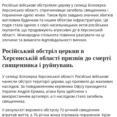
Російські військові обстріляли церкву у селищі Білозерка
Херсонської області, спричинивши загибель священника і
поранення однієї жінки. Також було завдано значних збитків
житловим будинкам та іншим об’єктам інфраструктури. Ця
подія стала однією з серії насильницьких актів російських
окупантів, що продовжують агресивні дії в Херсонській
області. Міжнародна спільнота повинна реагувати на ці
злочини та вимагати відповідальності винних.
Російський обстріл церкви в
Херсонській області призвів до смерті
священника і руйнувань
У селищі Білозерка Херсонської області Російські військові
нанесли обстріл території церкви, що призвело до жахливих
наслідків. За повідомленням керівника Офісу президента
України Андрія Єрмака, атака була здійснена з
використанням артилерії, а її наслідком стало загибель
священника.
У результаті ворожого обстрілу 72-річний священник
втратив життя, а 76-річна жінка отримала поранення. Крім