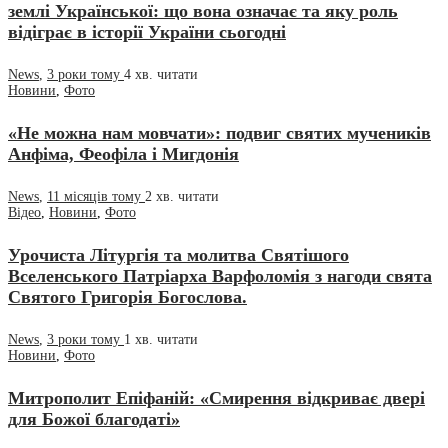
землі Української: що вона означає та яку роль
відіграє в історії України сьогодні
News
,
3 роки тому
4 хв.
читати
Новини
,
Фото
«Не можна нам мовчати»: подвиг святих мучеників
Анфіма, Феофіла і Мигдонія
News
,
11 місяців тому
2 хв.
читати
Відео
,
Новини
,
Фото
Урочиста Літургія та молитва Святішого
Вселенського Патріарха Варфоломія з нагоди свята
Святого Григорія Богослова.
News
,
3 роки тому
1 хв.
читати
Новини
,
Фото
Митрополит Епіфаній: «Смирення відкриває двері
для Божої благодаті»