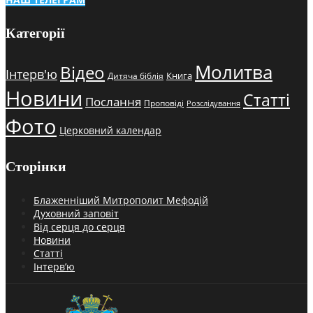
Категорії
Молитва
Відео
Інтерв'ю
Книга
Дитяча біблія
Новини
Статті
Послання
Проповіді
Розслідування
Фото
Церковний календар
Сторінки
Блаженніший Митрополит Мефодій
Духовний заповіт
Від серця до серця
Новини
Статті
Інтерв’ю