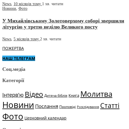
News
,
10 місяців тому
1 хв.
читати
Новини
,
Фото
У Михайлівському Золотоверхому соборі звершили
літургію у третю неділю Великого посту
News
,
5 місяців тому
2 хв.
читати
ПОЖЕРТВА
НАШ ТЕЛЕГРАМ
Соц.медіа
Категорії
Молитва
Відео
Інтерв'ю
Книга
Дитяча біблія
Новини
Статті
Послання
Проповіді
Розслідування
Фото
Церковний календар