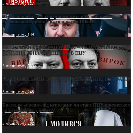
3 місяці тому
127
Від віолончелі до Патріаршого жезла: Новий шлях
Грузинської Церкви з Католикосом Шіо III
3 місяці тому
139
ЕКСКЛЮЗИВ (ДОКУМЕНТИ)/БРАТИ ПО КРОВІ:
КРИМІНАЛЬНА ФРАНШИЗА В ПЦУ
3 місяці тому
539
МАТЕРИНСЬКИЙ ОМОРФОР В ЧАС ВІЙНИ В УКРАЇНІ
3 місяці тому
248
Братська «броня» під куполами: чи стане ПЦУ прихистком
для дезертирів у рясах?
3 місяці тому
292