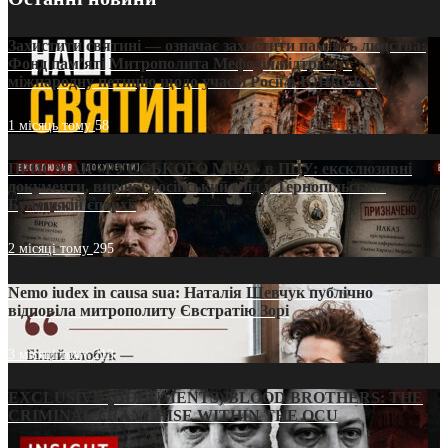
Захистити святині — означає захистити пам’ять людства:
Фонд пам’яті Митрополита Мефодія підтримує
міжнародну петицію щодо участі Росії в ЮНЕСКО
1 місяць тому
58
ПРИСМАК «РУССЬКОГО МІРА» в ПЦУ: ексклюзивні
документи, вирок і російський слід у Тернопільсько-
Бучацькій єпархії
2 місяці тому
295
Nemo iudex in causa sua: Наталія Шевчук публічно
відповіла митрополиту Євстратію Зорі
3 місяці тому
213
EXCLUSIVE (DOCUMENTS)/BLOOD BROTHERS: THE
CRIMINAL FRANCHISE WITHIN THE OCU