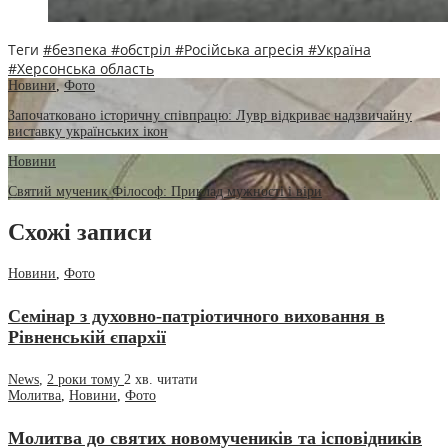
Теги
#безпека
#обстріл
#Російська агресія
#Україна
#Херсонська область
Новини
,
Фото
Започатковано історичну співпрацю: Лувр відкриває надзвичайну
виставку українських ікон
Новини
Святий мученик Філософ: Приклад мужності і віри
Схожі записи
Новини
,
Фото
Семінар з духовно-патріотичного виховання в
Рівненській єпархії
News
,
2 роки тому
2 хв.
читати
Молитва
,
Новини
,
Фото
Молитва до святих новомучеників та ісповідників