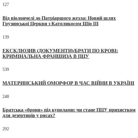
127
Від віолончелі до Патріаршого жезла: Новий шлях
Грузинської Церкви з Католикосом Шіо III
139
ЕКСКЛЮЗИВ (ДОКУМЕНТИ)/БРАТИ ПО КРОВІ:
КРИМІНАЛЬНА ФРАНШИЗА В ПЦУ
539
МАТЕРИНСЬКИЙ ОМОРФОР В ЧАС ВІЙНИ В УКРАЇНІ
248
Братська «броня» під куполами: чи стане ПЦУ прихистком
для дезертирів у рясах?
292