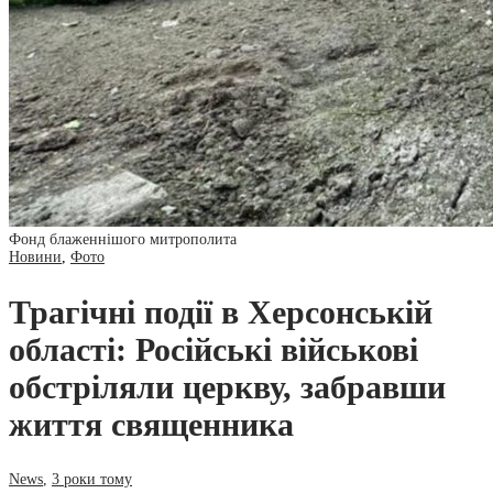
Фонд блаженнішого митрополита
Новини
,
Фото
Трагічні події в Херсонській
області: Російські військові
обстріляли церкву, забравши
життя священника
News
,
3 роки тому