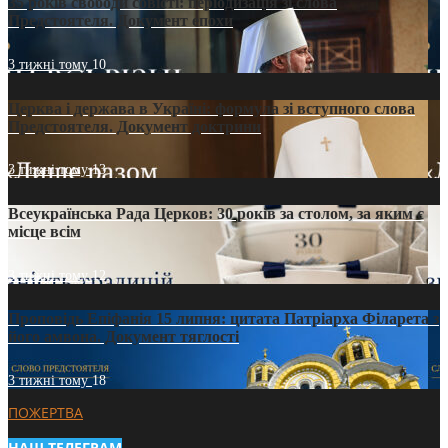
35 років свободи совісті: періодизація зі слова
Предстоятеля. Документ епохи
3 тижні тому
10
Церква і держава в Україні: формула зі вступного слова
Предстоятеля. Документ доктрини
3 тижні тому
13
Всеукраїнська Рада Церков: 30 років за столом, за яким є
місце всім
3 тижні тому
12
Проповідь Епіфанія 15 липня: цитата Патріарха Філарета з
його амвона. Документ тяглості
3 тижні тому
18
ПОЖЕРТВА
НАШ ТЕЛЕГРАМ