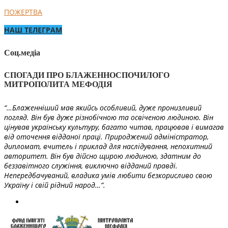
ПОЖЕРТВА
НАШ ТЕЛЕГРАМ
Соц.медіа
СПОГАДИ ПРО БЛАЖЕННОСПОЧИЛОГО
МИТРОПОЛИТА МЕФОДІЯ
“…Блаженніший мав якийсь особливий, дуже пронизливий
погляд. Він був дуже різнобічною та освіченою людиною. Він
цінував українську культуру, багато читав, працював і вимагав
від оточення відданої праці. Природжений адміністратор,
дипломат, вчитель і приклад для наслідування, непохитний
авторитет. Він був дійсно щирою людиною, здатним до
беззавітного служіння, виключно відданий правді.
Непередбачуваний, владика умів любити безкорисливо свою
Україну і свій рідний народ…”.