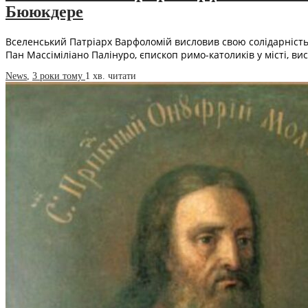
Бююкдере
Вселенський Патріарх Варфоломій висловив свою солідарність
Пан Массіміліано Палінуро, єпископ римо-католиків у місті, ви
News
,
3 роки тому
1 хв.
читати