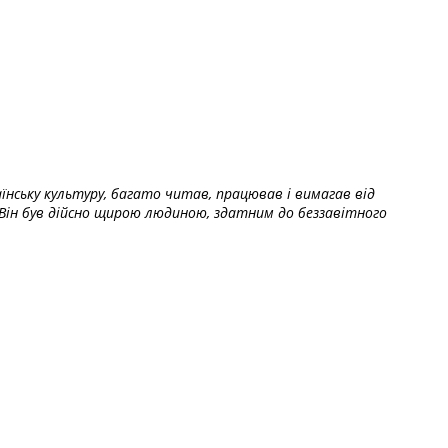
їнську культуру, багато читав, працював і вимагав від
Він був дійсно щирою людиною, здатним до беззавітного