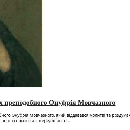
 преподобного Онуфрія Мовчазного
обного Онуфрія Мовчазного, який віддавався молитві та роздум
шнього спокою та зосередженості…