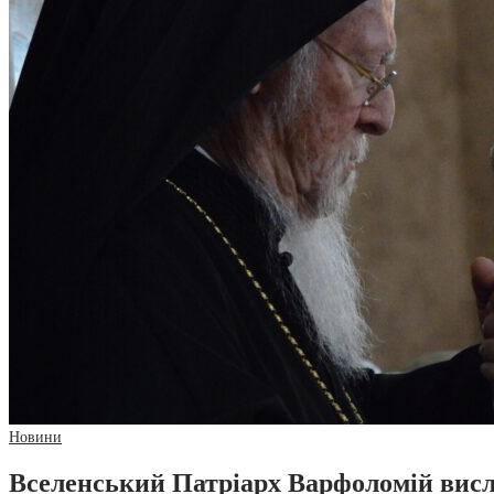
Новини
Вселенський Патріарх Варфоломій висло