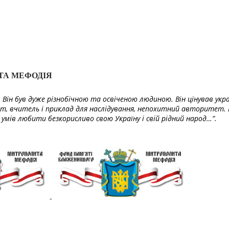
ТА МЕФОДІЯ
Він був дуже різнобічною та освіченою людиною. Він цінував укра
т, вчитель і приклад для наслідування, непохитний авторитет. 
умів любити безкорисливо свою Україну і свій рідний народ…”.