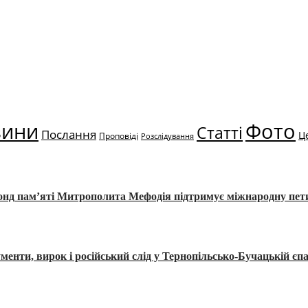
вини
Фото
Статті
Послання
Ц
Проповіді
Розслідування
Фонд пам’яті Митрополита Мефодія підтримує міжнародну пе
, вирок і російський слід у Тернопільсько-Бучацькій єпа