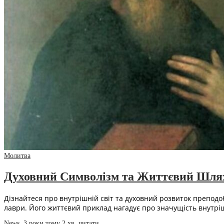
Молитва
Духовний Символізм та Життєвий Шлях
Дізнайтеся про внутрішній світ та духовний розвиток препод
лаври. Його життєвий приклад нагадує про значущість внутрі
News
,
3 роки тому
2 хв.
читати