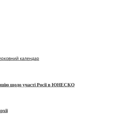
ерковний календар
тицію щодо участі Росії в ЮНЕСКО
рхії