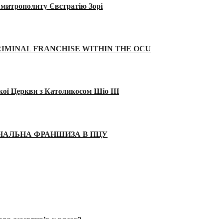
а митрополиту Євстратію Зорі
IMINAL FRANCHISE WITHIN THE OCU
кої Церкви з Католикосом Шіо III
ІНАЛЬНА ФРАНШИЗА В ПЦУ