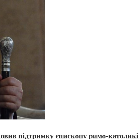
вив підтримку єпископу римо-католиків