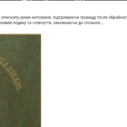
 єпископу римо-католиків, підтримуючи громаду після збройно
словив подяку та співчуття, закликаючи до спільної…