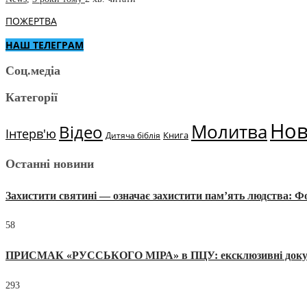
ПОЖЕРТВА
НАШ ТЕЛЕГРАМ
Соц.медіа
Категорії
Но
Молитва
Відео
Інтерв'ю
Книга
Дитяча біблія
Останні новини
Захистити святині — означає захистити пам’ять людства: 
58
ПРИСМАК «РУССЬКОГО МІРА» в ПЦУ: ексклюзивні документи
293